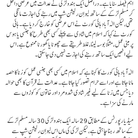
اہم فیصلہ سنایا ہے۔ دراصل ایک ہندو لڑکی نے عدالت میں عرضی داخل
کر مسلم لڑکے کے ساتھ لیو اِن رلیشن شپ میں رہنے کی اجازت مانگی
تھی، لیکن الٰہ آباد ہائی کورٹ نے اس عرضی کو خارج کر دیا ہے۔ ہائی
کورٹ نے کہا کہ اسلام میں شادی سے پہلے کسی بھی طرح کا جنسی یا ہوس
پر مبنی عمل، مثلاً بوسہ لینا، غلط طریقے سے چھونا یا گھورنا ممنوع ہے، اس
لیے انھیں ایک ساتھ رہنے کی اجازت نہیں دی جا سکتی۔
الٰہ آباد ہائی کورٹ کا کہنا ہے کہ اسلام میں کسی بھی جنسی عمل کو زنا کا حصہ
مانا جاتا ہے اور اسے حرام تصور کیا جاتا ہے۔ عدالت نے قرآن کا بھی حوالہ
دیا جس میں زنا کے لیے غیر شادی شدہ مرد اور خاتون کو کوڑوں سے
مارنے کی سزا ہے۔
میڈیا رپورٹس کے مطابق 29 سالہ ایک ہندو لڑکی 30 سالہ مسلم لڑکے
کے ساتھ رہنا چاہتی ہے، لیکن لڑکی کی ماں اس لیو اِن رلیشن شپ سے