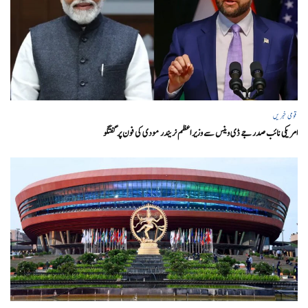
قومی خبریں
امریکی نائب صدر جے ڈی وینس سے وزیر اعظم نریندر مودی کی فون پر گفتگو