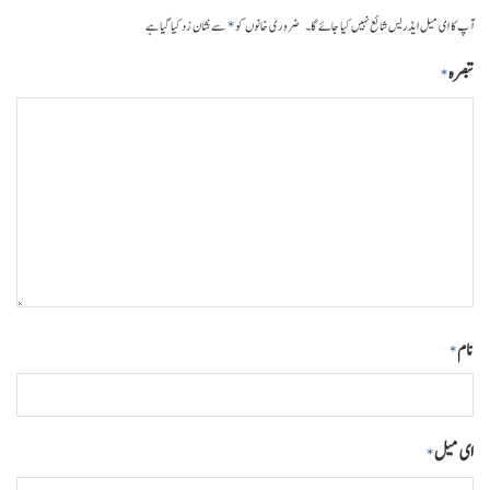
*
آپ کا ای میل ایڈریس شائع نہیں کیا جائے گا۔
ضروری خانوں کو
سے نشان زد کیا گیا ہے
تبصرہ
*
نام
*
ای میل
*