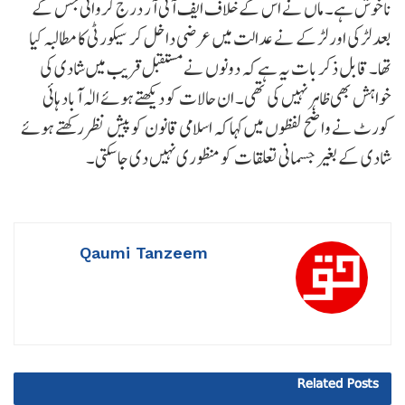
ناخوش ہے۔ ماں نے اس کے خلاف ایف آئی آر درج کروائی جس کے
بعد لڑکی اور لڑکے نے عدالت میں عرضی داخل کر سیکورٹی کا مطالبہ کیا
تھا۔ قابل ذکر بات یہ ہے کہ دونوں نے مستقبل قریب میں شادی کی
خواہش بھی ظاہر نہیں کی تھی۔ ان حالات کو دیکھتے ہوئے الٰہ آباد ہائی
کورٹ نے واضح لفظوں میں کہا کہ اسلامی قانون کو پیش نظر رکھتے ہوئے
شادی کے بغیر جسمانی تعلقات کو منظوری نہیں دی جا سکتی۔
Qaumi Tanzeem
Related
Posts