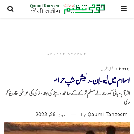
ADVERTISEMENT
Home
قومی خبریں
اسلام میں لیو-اِن-رلیشن شپ حرام
الٰہ آباد ہائی کورٹ نے مسلم لڑکے کے ساتھ رہنے کی ہندو لڑکی کی عرضی خارج کر
دی
Qaumi Tanzeem
by
جون 26, 2023