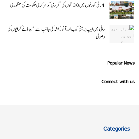
4 ہائی کورٹوں میں 30 ججوں کی تقرری کو مرکزی حکومت کی منظوری
دہلی میں ایپ پر مبنی کیب اور آٹو رکشہ کی جانب سے من مانے کرایوں کی
وصولی
Popular News
Connect with us
Categories