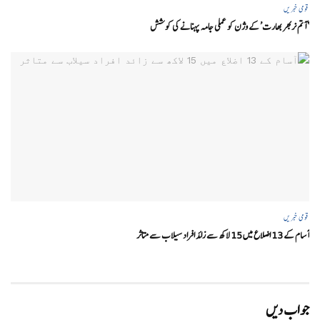
قومی خبریں
‘ آتم نربھر بھارت’ کے وژن کو عملی جامہ پہنانے کی کوشش
قومی خبریں
آسام کے 13 اضلاع میں 15 لاکھ سے زائد افراد سیلاب سے متاثر
جواب دیں