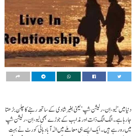
دنیا میں ’لیو-اِن-رلیشن شپ‘ یعنی بغیر شادی کے ساتھ رہنے کا چلن بڑھتا
جا رہا ہے۔ الگ الگ ذات اور مذاہب کے جوڑے بھی لیو-اِن-رلیشن شپ
میں رہ رہے ہیں۔ ایک ایسے ہی معاملے میں الٰہ آباد ہائی کورٹ نے بہت