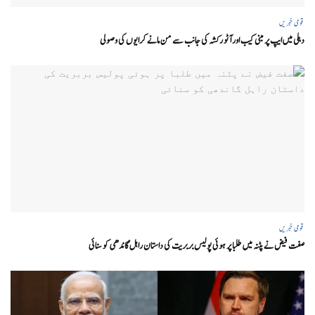
قومی خبریں
دہلی میں ایپ پر مبنی کیب اور آٹو رکشہ کی جانب سے من مانے کرایوں کی وصولی
قومی خبریں
صفت فیض نے پٹنہ میں طلبا پر ہوئی پولیس بربریت کی داستان راہل گاندھی کو سنائی