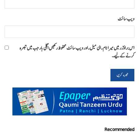
ویب‌ سائٹ
اس براؤزر میں میرا نام، ای میل، اور ویب سائٹ محفوظ رکھیں اگلی بار جب میں تبصرہ
کرنے کےلیے۔
Recommended