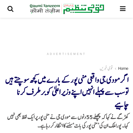
ADVERTISEMENT
Home
قومی خبریں
اگر مودی جی واقعی منی پور کے بارے میں کچھ سوچتے ہیں
تو سب سے پہلے انہیں اپنے وزیر اعلیٰ کو برطرف کرنا
چاہیے
کھڑگے نے کہا کہ پچھلے 55 دنوں سے مودی جی نے منی پور پر ایک لفظ بھی نہیں
کہا۔ پورا ملک ان کی ’منی پور کی بات‘ سننے کا انتظار کر رہا ہے۔