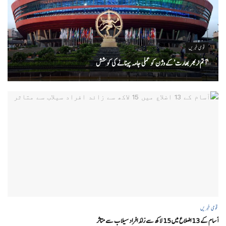
قومی خبریں
‘ آتم نربھر بھارت’ کے وژن کو عملی جامہ پہنانے کی کوشش
قومی خبریں
آسام کے 13 اضلاع میں 15 لاکھ سے زائد افراد سیلاب سے متاثر