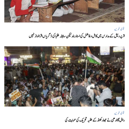
قومی خبریں
اتر پردیش کےمدارس میں کامل و فاضل کی اسناد بند لیکن سابقہ طلبا کی ڈگریا ں اثرانداز نہیں
قومی خبریں
راہل گاندھی نے جھارکھنڈ کے طلبہ تحریک کی حمایت کی