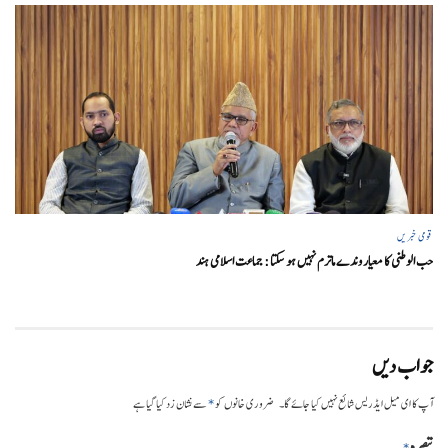
قومی خبریں
حب الوطنی کا معیار وندے ماترم نہیں ہو سکتا : جماعت اسلامی ہند
جواب دیں
*
آپ کا ای میل ایڈریس شائع نہیں کیا جائے گا۔
ضروری خانوں کو
سے نشان زد کیا گیا ہے
تبصرہ
*