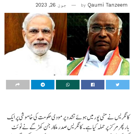
Qaumi Tanzeem
by
جون 26, 2023
کانگریس نے منی پور میں ہوئے تشدد پر مودی حکومت کی خاموشی پر ایک
بار پھر مرکز پر حملہ کیا ہے۔ کانگریس صدر ملکارجن کھڑگے نے ٹوئٹ