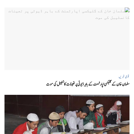
قومی خبریں
سلمان خان کے گلیکسی اپارٹمنٹ کے باہر ڈیوٹی پر تعینات کانسٹیبل کی موت