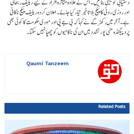
دستیابی کو یقینی بنائیں۔ اس کے علاوہ متاثرہ افراد کے لیے ریلیف، بحالی
اور روزی روٹی کا پیکج بلا تاخیر تیار کیا جائے۔ اعلان کردہ ریلیف پیکج ناکافی
ہے۔ آخر میں، کھڑگے نے کہا کہ بی جے پی اور مودی حکومت کا کوئی بھی
پروپیگنڈہ منی پور تشدد میں ان کی ناکامیوں کو چھپا نہیں سکتا۔
Qaumi Tanzeem
Related
Posts