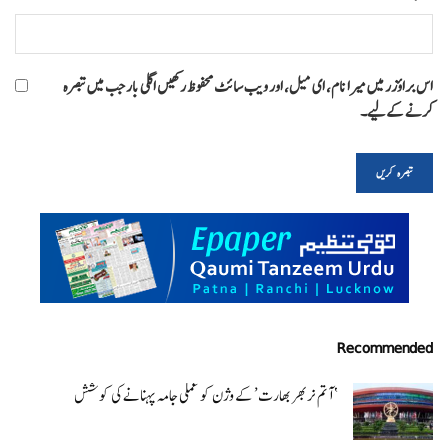
اس براؤزر میں میرا نام، ای میل، اور ویب سائٹ محفوظ رکھیں اگلی بار جب میں تبصرہ
کرنے کےلیے۔
Recommended
‘ آتم نربھر بھارت’ کے وژن کو عملی جامہ پہنانے کی کوشش