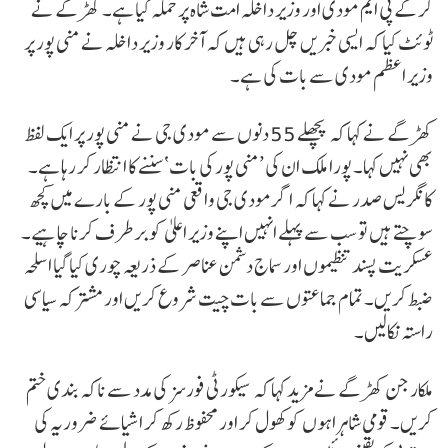
کرکے پی ایم مودی اور وزیر داخلہ امت شاہ پر حملہ کیا ہے۔ کھڑگے نے
ٹوئٹ کیا کہ ایسی خبریں چل رہی ہیں کہ آخر کار وزیر داخلہ نے منی پور پر
وزیر اعظم مودی سے بات کی ہے۔
کھڑگے نے کہا کہ پچھلے 55 دنوں سے مودی جی نے منی پور پر ایک لفظ
بھی نہیں کہا۔ پورا ملک ان کی ’منی پور کی بات‘ سننے کا انتظار کر رہا ہے۔
کانگریس صدر نے کہا کہ اگر مودی جی واقعی منی پور کے بارے میں کچھ
سوچتے ہیں تو سب سے پہلے انہیں اپنے وزیر اعلیٰ کو برطرف کرنا چاہیے۔
عسکریت پسند تنظیموں اور سماج دشمن عناصر کے ذریعہ چوری کیا گیا اسلحہ
ضبط کریں۔ تمام جماعتوں سے بات چیت شروع کریں اور مشترکہ سیاسی
راستہ نکالیں۔
ملکارجن کھڑگے نے مزید کہا کہ سیکورٹی فورسز کی مدد سے ناکہ بندی ختم
کریں۔ قومی شاہراہوں کو کھول کر اور محفوظ رکھ کر اشیائے ضروریہ کی