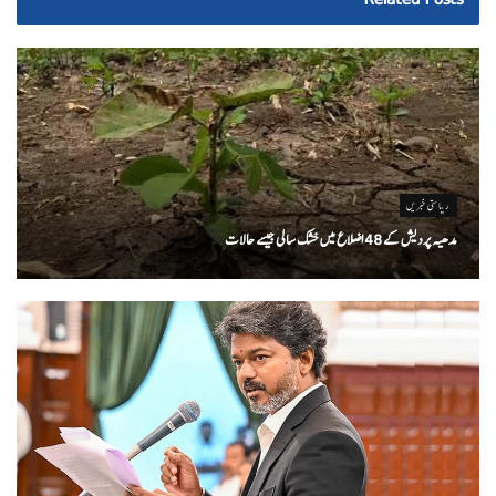
ریاستی خبریں
مدھیہ پردیش کے 48 اضلاع میں خشک سالی جیسے حالات