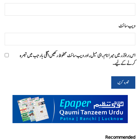
ویب‌ سائٹ
اس براؤزر میں میرا نام، ای میل، اور ویب سائٹ محفوظ رکھیں اگلی بار جب میں تبصرہ
کرنے کےلیے۔
Recommended