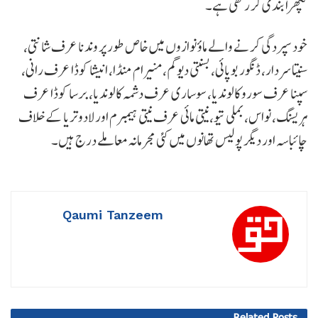
گپھرا بندی کر رکھی ہے۔
خود سپردگی کرنے والے ماؤ نوازوں میں خاص طور پر وندنا عرف شانتی،
سنیتا سردار، ڈنگور بوپائی، بسنتی دیوگم، منیرام منڈا، انیشا کوڈا عرف رانی،
سپنا عرف سورو کالوندیا، سوساری عرف دشمہ کالوندیا، برسا کوڈا عرف
ہریسنگ، نواس، بملی تیو، نیتی مائی عرف نیتی ہیمبرم اور لادو تریا کے خلاف
چائباسہ اور دیگر پولیس تھانوں میں کئی مجرمانہ معاملے درج ہیں۔
Qaumi Tanzeem
Related
Posts