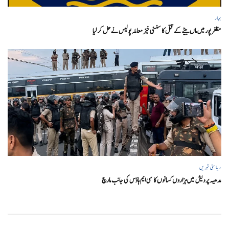
بہار
مظفر پور میں ماں بیٹے کے قتل کا سنسنی خیز معاملہ پولیس نے حل کر لیا
ریاستی خبریں
مدھیہ پردیش میں ہزاروں کسانوں کا سی ایم ہاؤس کی جانب مارچ