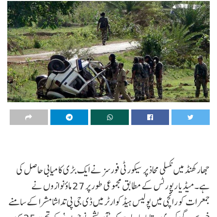
جھارکھنڈ میں نکسلی محاذ پر سیکورٹی فورسز نے ایک بڑی کامیابی حاصل کی
ہے۔ میڈیا رپورٹس کے مطابق مجموعی طور پر 27 ماؤ نوازوں نے
جمعرات کو رانچی میں پولیس ہیڈکوارٹر میں ڈی جی پی تداشا مشرا کے سامنے