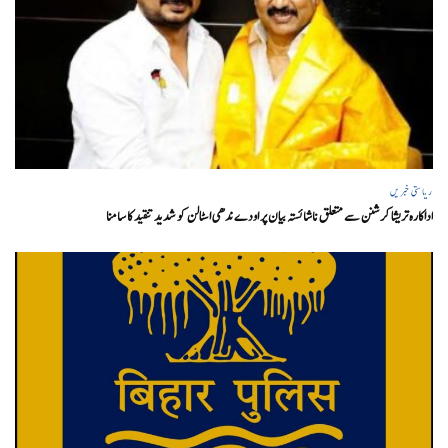
ریاستی خبریں
اداکارہ تریشا کرشنن سے متعلق ناشائستہ بیان پر اودے ندھی اسٹالن کو شدید تنقید کا سامنا