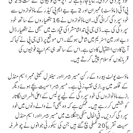
خودسپردگی کر دی۔ بتایا جا رہا ہے کہ ’آپریشن نوجیون‘ کے تحت 25 سی
پی آئی (ماؤسٹ) ممبران اور 2 جے جے ایم پی کیڈر کے ماؤ نوازوں سے
خود سپردگی کرائی گئی۔ ان ماؤ نوازوں نے 16 ہتھیاروں کے ساتھ خود
سپردگی کی ہے۔ ڈی جی پی تداشا مشرا کی قیادت میں سبھی نے ہتھیار ڈال
دیے اور مین اسٹریم میں شامل ہو گئے۔ اس موقع پر ڈی جی پی نے کہا کہ
آج کا دن استقبال کا دن ہے، اس کے ساتھ ہی ہم اپنے فوجیوں کی
قربانیوں کو سلام پیش کرتے ہیں۔
ماؤسٹ پولٹ بیورو کے رکن مسیر بیسرا اور سینٹرل کمیٹی ممبر اسیم منڈل
کے قلعہ میں یہ بڑی نقب زنی ہے۔ مسیر بیسرا سمیت بچے ہوئے دیگر
بڑے ماؤ نوازوں کی خود سپردگی کے لیے پولیس کے اعلیٰ افسران لگاتار
کوششیں کر رہے ہیں۔ ممکن ہے کہ وہ بھی آنے والے دنوں میں خود
سپردگی کردیں۔ فی الحال منکی جنگلات میں مسیر بیسرا اور اسیم منڈل
سمیت تقریباً 20 نکسلی بچ گئے ہیں جن کی سیکورٹی جوانوں نے چو طرفہ