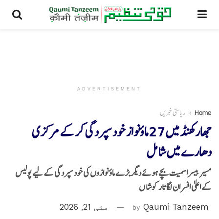
ADVERTISEMENT
Home
ریاستی خبریں
جھارکھنڈ میں 27 ماؤنواز خود سپردگی کر کے مرکزی
دھارے میں شامل
مسیر بیسرا سمیت بچے ہوئے دیگر بڑے ماؤ نوازوں کی خود سپردگی کے لیے پولیس
کے اعلیٰ افسران لگاتار کوشا ں
Qaumi Tanzeem
by
مئی 21, 2026