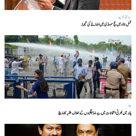
ریاستی خبریں
تمل ناڈو میں حج سبسڈی میں اضافے کی تجویز
بہار
پٹنہ میں بھرتی امتحانات میں بے ضابطگیوں کے خلاف طلبہ کا مارچ