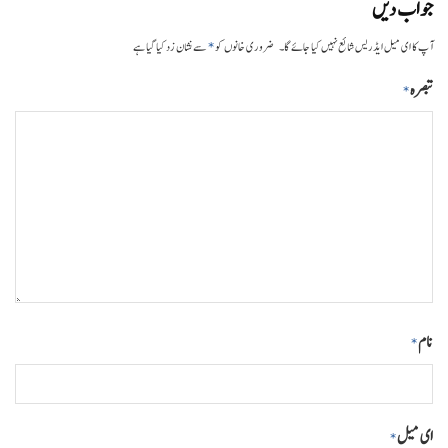
جواب دیں
*
آپ کا ای میل ایڈریس شائع نہیں کیا جائے گا۔
ضروری خانوں کو
سے نشان زد کیا گیا ہے
تبصرہ
*
نام
*
ای میل
*