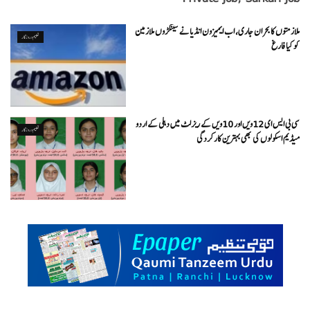
ملازمتوں کا بحران جاری، اب ایمیزون انڈیا نے سینکڑوں ملازمین
تعلیم و روزگار
کو کیا فارغ
سی بی ایس ای 12ویں اور 10ویں کے ریزلٹ میں دہلی کے اردو
تعلیم و روزگار
میڈیم اسکولوں کی بھی بہترین کارکردگی