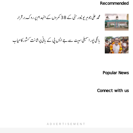
Recommended
محمد علی جوہر یونیورسٹی کے 38 کمروں کے انہدام پر روک برقرار
بانکی پور اسمبلی سیٹ سےجے ایس پی کے بانی پرشانت کشورکامیاب
Popular News
Connect with us
ADVERTISEMENT