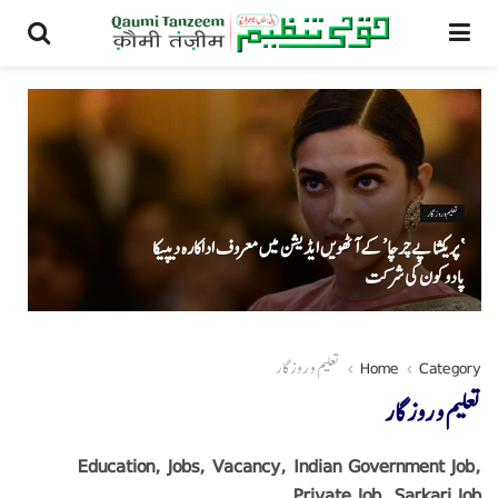
تعلیم و روزگار
‘ پریکشا پے چرچا’ کے آٹھویں ایڈیشن میں معروف اداکارہ دیپیکا
پادوکون کی شرکت
Category
Home
تعلیم و روزگار
تعلیم و روزگار
Education, Jobs, Vacancy, Indian Government Job,
Private Job, Sarkari Job