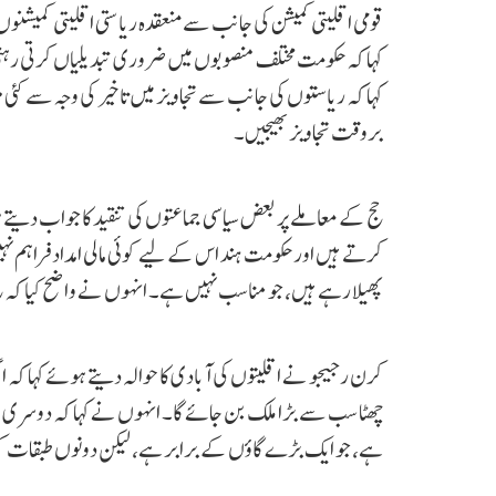
قومی اقلیتی کمیشن کی جانب سے منعقدہ ریاستی اقلیتی کمیش
کہا کہ حکومت مختلف منصوبوں میں ضروری تبدیلیاں کرتی رہتی 
کہا کہ ریاستوں کی جانب سے تجاویز میں تاخیر کی وجہ سے کئی
بروقت تجاویز بھیجیں۔
حج کے معاملے پر بعض سیاسی جماعتوں کی تنقید کا جواب دیتے ہ
کرتے ہیں اور حکومت ہند اس کے لیے کوئی مالی امداد فراہم نہ
پھیلا رہے ہیں، جو مناسب نہیں ہے۔ انہوں نے واضح کیا کہ ح
کرن رجیجو نے اقلیتوں کی آبادی کا حوالہ دیتے ہوئے کہا کہ اگر
چھٹا سب سے بڑا ملک بن جائے گا۔ انہوں نے کہا کہ دوسری 
ہے، جو ایک بڑے گاؤں کے برابر ہے، لیکن دونوں طبقات ک