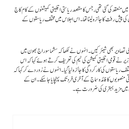
میں منعقد کی گئی تھی، جس کا مقصد ریاستی اقلیتی کمیشنوں کے کام کاج
ں کی پیش رفت کا جائزہ لینا تھا۔ اس اجلاس میں مختلف ریاستوں کے
 تصاویر بھی شیئر کیں۔ انہوں نے لکھا کہ سشما سوراج بھون میں
 نے قومی اقلیتی کمیشن کی ٹیم کی تعریف کرتے ہوئے کہا کہ اس
مختلف ریاستوں کی کارکردگی کا جائزہ لیا گیا۔انہوں نے زور دے کر کہا کہ
ی منصوبوں کا فائدہ سماج کے آخری فرد تک پہنچایا جا سکے۔ ان کے
وں میں مزید بہتری کی ضرورت ہے۔