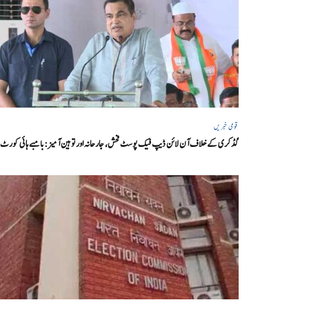
قومی خبریں
گڈکری کے خلاف آن لائن ڈیپ فیک پوسٹ فحش، جارحانہ اور توہین آمیز:بامبے ہائی کورٹ