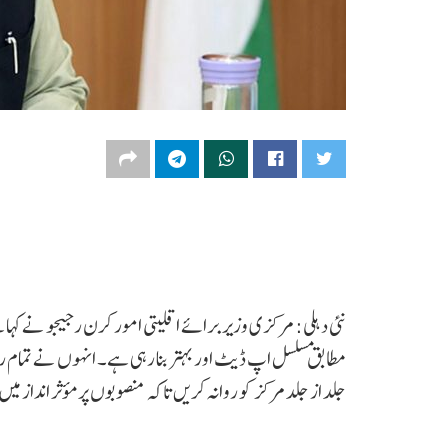
نئی دہلی: مرکزی وزیر برائے اقلیتی امور کرن رجیجو نے ک
مطابق مسلسل اپ ڈیٹ اور بہتر بنا رہی ہے۔ انہوں نے تمام ریا
جلد از جلد مرکز کو روانہ کریں تاکہ منصوبوں پر مؤثر انداز می