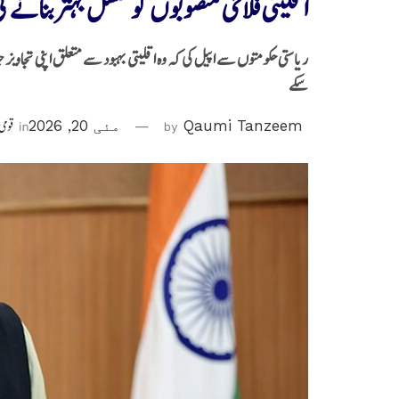
اقلیتی فلاحی منصوبوں کو مسلسل بہتربنانے
ریاستی حکومتوں سے اپیل کی کہ وہ اقلیتی بہبود سے متعلق اپنی تجاویز ج
سکے
Qaumi Tanzeem
by
مئی 20, 2026
in
قومی