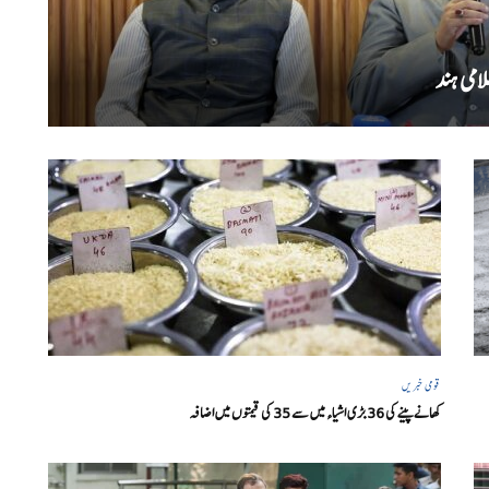
امی ہند
قومی خبریں
کھانے پینے کی 36 بڑی اشیاء میں سے 35 کی قیمتوں میں اضافہ