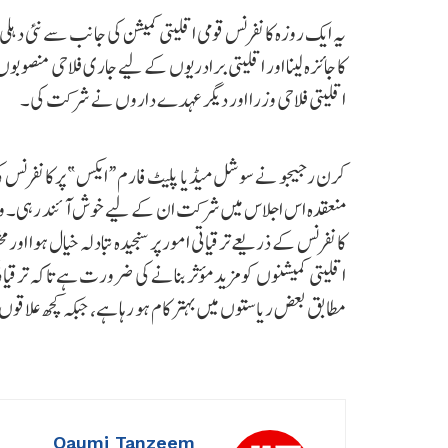
یہ ایک روزہ کانفرنس قومی اقلیتی کمیشن کی جانب سے نئی دہلی 
کا جائزہ لینا اور اقلیتی برادریوں کے لیے جاری فلاحی منصوبو
اقلیتی فلاحی وزرا اور دیگر عہدے داروں نے شرکت کی۔
کرن رجیجو نے سوشل میڈیا پلیٹ فارم “ایکس” پر کانفرنس کی
منعقدہ اس اجلاس میں شرکت ان کے لیے خوش آئند رہی۔ وزیر
کانفرنس کے ذریعے ترقیاتی امور پر سنجیدہ تبادلہ خیال ہوا اور 
اقلیتی کمیشنوں کو مزید مؤثر بنانے کی ضرورت ہے تاکہ ترقیات
مطابق بعض ریاستوں میں بہتر کام ہو رہا ہے، جبکہ کچھ علاق
Qaumi Tanzeem