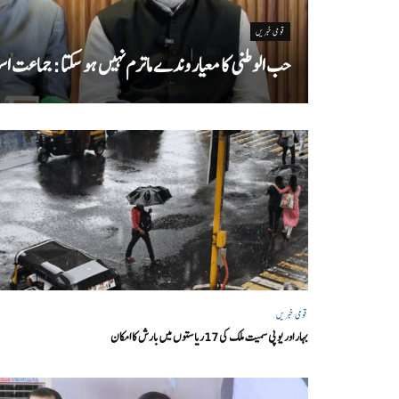
قومی خبریں
حب الوطنی کا معیار وندے ماترم نہیں ہو سکتا : جماعت اسل
قومی خبریں
بہار اور یو پی سمیت ملک کی 17ریاستوں میں بارش کا امکان