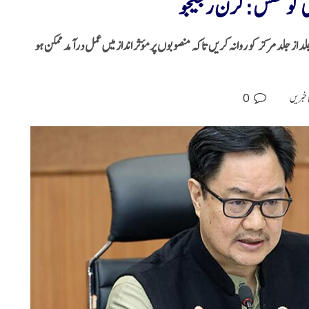
 کی کوشش : کرن رجیجو
لد از جلد مرکز کو روانہ کریں تاکہ منصوبوں پر مؤثر انداز میں عمل درآمد ممکن ہو
0
 خبریں