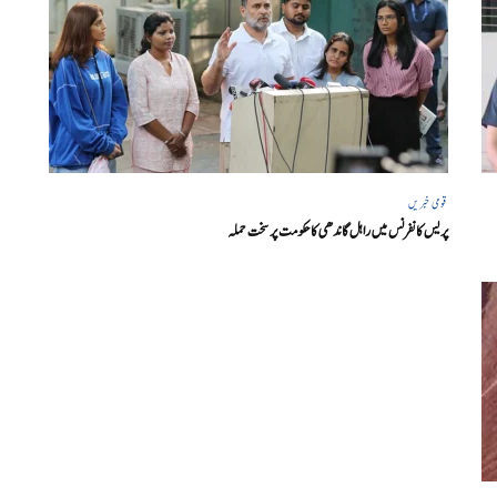
قومی خبریں
پریس کانفرنس میں راہل گاندھی کا حکومت پر سخت حملہ