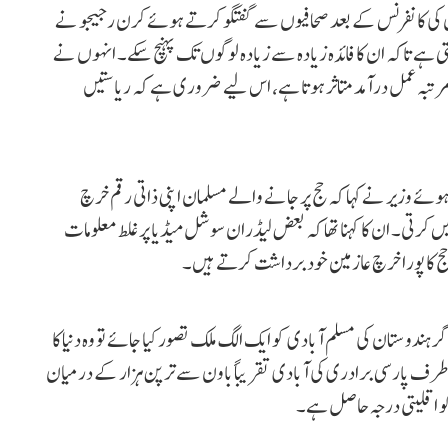
نوں کی کانفرنس کے بعد صحافیوں سے گفتگو کرتے ہوئے کرن رجیجو نے
ہے تاکہ ان کا فائدہ زیادہ سے زیادہ لوگوں تک پہنچ سکے۔ انہوں نے
 مرتبہ عمل درآمد متاثر ہوتا ہے، اس لیے ضروری ہے کہ ریاستیں
وئے وزیر نے کہا کہ حج پر جانے والے مسلمان اپنی ذاتی رقم خرچ
یں کرتی۔ ان کا کہنا تھا کہ بعض لیڈران سوشل میڈیا پر غلط معلومات
ج کا پورا خرچ عازمین خود برداشت کرتے ہیں۔
 ہندوستان کی مسلم آبادی کو ایک الگ ملک تصور کیا جائے تو وہ دنیا کا
طرف پارسی برادری کی آبادی تقریباً باون سے ترپن ہزار کے درمیان
و اقلیتی درجہ حاصل ہے۔