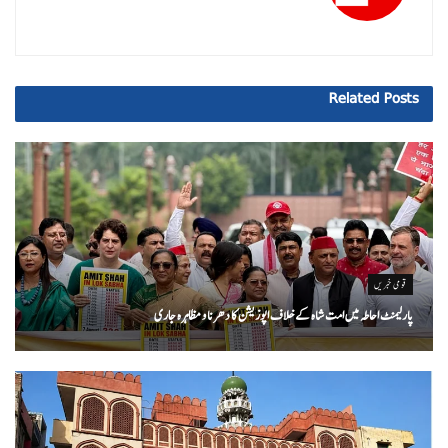
Related
Posts
قومی خبریں
پارلیمنٹ احاطہ میں امت شاہ کے خلاف اپوزیشن کا دھرنا و مظاہرہ جاری