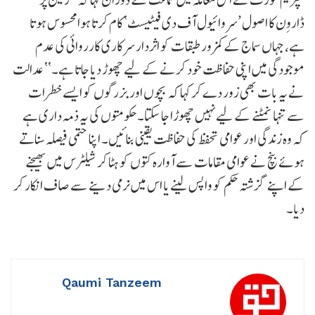
ڈاروِن کا اصول ’سروائیول آف دی فیٹیسٹ‘ کام کرتا ہوا محسوس ہوتا
ہے، جہاں سماج کے کمزور طبقات کو اثردار سرکاری کارروائی کی عدم
موجودگی میں اپنی حفاظت خود کرنے کے لیے چھوڑ دیا جاتا ہے۔‘‘ عدالت
نے یہ بات بھی زور دے کر کہا کہ بچوں اور بزرگوں کو ایسے خطرات
سے تنہا نمٹنے کے لیے نہیں چھوڑا جا سکتا۔ حکومتوں کی یہ ذمہ داری ہے
کہ وہ زندگی اور عوامی تحفظ کی حفاظت یقینی بنائیں۔ اپنا حتمی فیصلہ سناتے
ہوئے بنچ نے عوامی مقامات سے آوارہ کتوں کو ہٹا کر شیلٹرس میں بھیجنے
کے اپنے گزشتہ حکم کو واپس لینے یا اس میں نرمی دینے سے صاف انکار کر
دیا۔
Qaumi Tanzeem