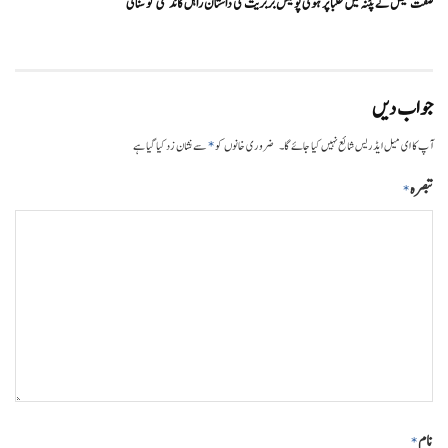
صفت فیض نے پٹنہ میں طلبا پر ہوئی پولیس بربریت کی داستان راہل گاندھی کو سنائی
جواب دیں
*
آپ کا ای میل ایڈریس شائع نہیں کیا جائے گا۔
ضروری خانوں کو
سے نشان زد کیا گیا ہے
تبصرہ
*
نام
*