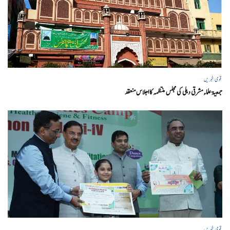
قومی خبریں
جمعیۃ علماء مشرقی دہلی کی مجلس منتظمہ کا اجلاس منعقد
قومی خبریں