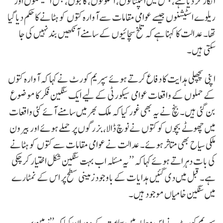
انکار کر دیا ہے، جس میں اسپتالوں، اسکولوں، کالجوں، بس اسٹیشنوں اور
ریلوے اسٹیشنوں جیسے عوامی مقامات سے آوارہ کتوں کو ہٹانے کا حکم دیا گیا
تھا۔ عدالت کا کہنا ہے کہ تلخ سچائیوں کے سامنے آنکھیں بند نہیں کی جا
سکتی ہیں۔
اپنی پچھلی ہدایت کا دفاع کرتے ہوئے سپریم کورٹ نے کہا کہ آوارہ کتوں
کے حملوں کے واقعات عوامی سیکورٹی کے لیے ایک سنگین فکر کا موضوع
بن گئی ہیں۔ بنچ نے یہ بھی غور کیا کہ ملک بھر میں سامنے آئے کئی واقعات
میں چھوٹے بچوں کو کتوں نے نوچ ڈالا، بزرگوں پر حملے ہوئے اور بیرون
ملکی سیاح بھی متاثر ہوئے۔ عدالت نے عوامی مقامات سے کتوں کو ہٹانے
کی بات دہراتے ہوئے کہا کہ ’’یہ مسئلہ اب بہت سنگین شکل اختیار کر چکی
ہے۔ قبل میں دی گئیں ہدایات کے باوجود زمینی سطح پر اس کے نمٹارے
میں سنگین خامیاں موجود ہیں۔
سپریم کورٹ نے اس معاملہ میں سماعت کے دوران کہا کہ ’’زمین پر