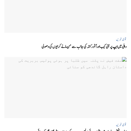
قومی خبریں
دہلی میں ایپ پر مبنی کیب اور آٹو رکشہ کی جانب سے من مانے کرایوں کی وصولی
قومی خبریں