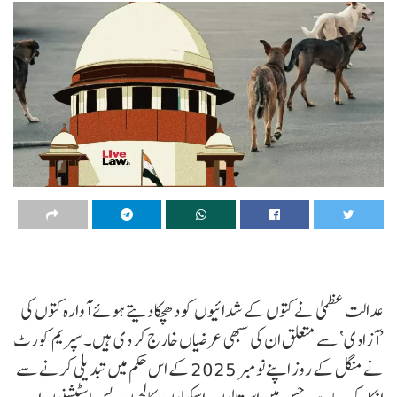
عدالت عظمیٰ نے کتوں کے شدائیوں کو دھچکا دیتے ہوئے آوارہ کتوں کی
’آزادی‘ سے متعلق ان کی سبھی عرضیاں خارج کر دی ہیں۔ سپریم کورٹ
نے منگل کے روز اپنے نومبر 2025 کے اس حکم میں تبدیلی کرنے سے