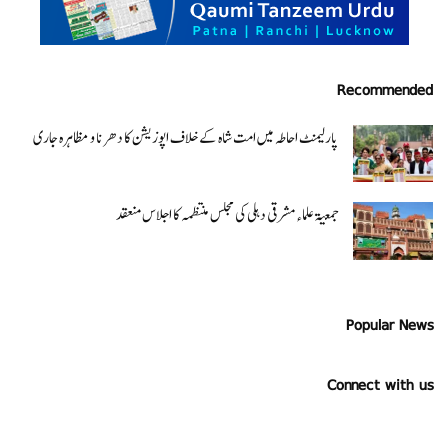
Recommended
پارلیمنٹ احاطہ میں امت شاہ کے خلاف اپوزیشن کا دھرنا و مظاہرہ جاری
جمعیۃ علماء مشرقی دہلی کی مجلس منتظمہ کا اجلاس منعقد
Popular News
Connect with us