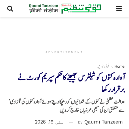
ADVERTISEMENT
Home
قومی خبریں
آوارہ کتوں کو شیلٹرس بھیجنے کا حکم سپریم کورٹ نے
برقرار رکھا
عدالت عظمیٰ نے کتوں کے شدائیوں کو دھچکا دیتے ہوئے آوارہ کتوں کی ’آزادی‘
سے متعلق ان کی سبھی عرضیاں خارج کر دیں
Qaumi Tanzeem
by
مئی 19, 2026