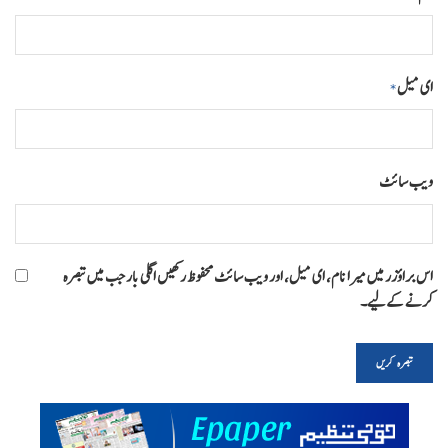
ای میل
*
ویب‌ سائٹ
اس براؤزر میں میرا نام، ای میل، اور ویب سائٹ محفوظ رکھیں اگلی بار جب میں تبصرہ
کرنے کےلیے۔