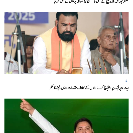
مظفر پور میں ماں بیٹے کے قتل کا سنسنی خیز معاملہ پولیس نے حل کر لیا
بہار
نیٹ پیپر لیک پر احتجاج کرنے والوں کے خلاف مقدمات واپس لینے کا حکم