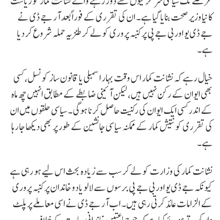
عرصے تک سیاسی سرگرمیوں سے دور رہنے والے نشانت کمار کو ریاست
کا نیا وزیر صحت بنایا گیا ہے۔ ان کی تقرری کے فوراً بعد آر جے ڈی نے
جے ڈی یو اور بی جے پی پر کنبہ پروری کو لے کر طنزیہ حملہ شروع کر دیا
ہے۔
خیال رہے کہ نشانت کمار اس وقت بہار اسمبلی یا قانون ساز کونسل، کسی
بھی ایوان کے رکن نہیں ہیں، لیکن آئینی ضابطے کے مطابق انہیں چھ ماہ
کے اندر کسی ایک ایوان کی رکنیت حاصل کرنا ہوگی۔ سیاسی حلقوں میں ان
کی تقرری کو نتیش کمار کے ممکنہ سیاسی جانشین کے طور پر بھی دیکھا جا رہا
ہے۔
نشانت کمار کی وزارت کو لے کر سب سے زیادہ بحث اس لیے ہو رہی ہے
کیونکہ جے ڈی یو اور بی جے پی برسوں سے لالو یادو خاندان پر کنبہ پروری
کے الزامات عائد کرتی رہی ہیں۔ اب آر جے ڈی نے اسی معاملے پر پلٹ
وار کرتے ہوئے کہا ہے کہ جو جماعتیں خاندانی سیاست کے خلاف