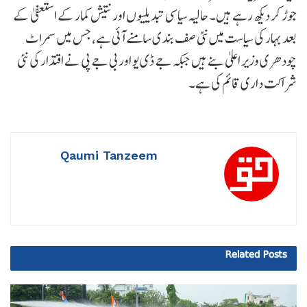
جوڑ کر دیکھ رہے ہیں۔ حالیہ سیاسی تبدیلیوں اور نتیش کمار کے استعفیٰ کے
بعد بہار کی سیاست میں نئی صف بندی سامنے آئی ہے، جس میں سمراٹ
چودھری وزیر اعلیٰ بنے ہیں جبکہ جے ڈی یو اور بی جے پی نے اقتدار کی نئی
شراکت داری قائم کی ہے۔
Qaumi Tanzeem
Related
Posts