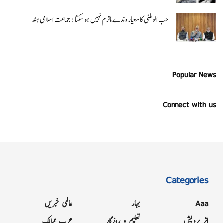
حب الوطنی کا معیار وندے ماترم نہیں ہو سکتا : جماعت اسلامی ہند
Popular News
Connect with us
Categories
Aaa
بہار
عالمی خبریں
اتر پردیش
تعلیم و روزگار
عرب ممالک