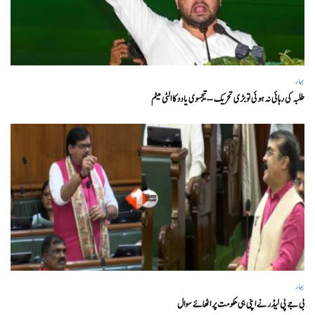
بہار
طلبہ کی رہائی نہ ہوئی تو بڑی تحریک – تیجسوی یادو کا الٹی میٹم
بہار
بی جے پی لیڈر نے اپنی ہی حکومت پر اٹھائے سوال