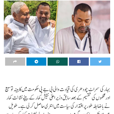
بہار کی سمراٹ چودھری کی قیادت والی بی جے پی حکومت میں کابینہ توسیع
اور محکموں کی تقسیم کے بعد سابق وزیر اعلیٰ نتیش کمار کے بیٹے نشانت کمار
نے باضابطہ طور پر اقتدار کی سیاست میں انٹری حاصل کر لی ہے۔ طویل