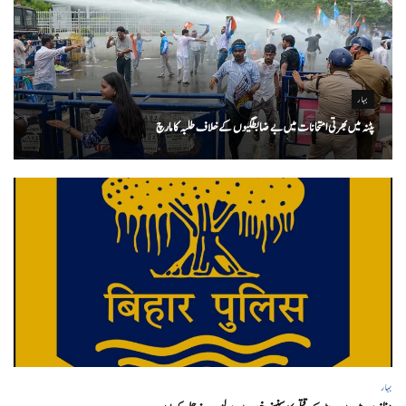
بہار
پٹنہ میں بھرتی امتحانات میں بے ضابطگیوں کے خلاف طلبہ کا مارچ
بہار