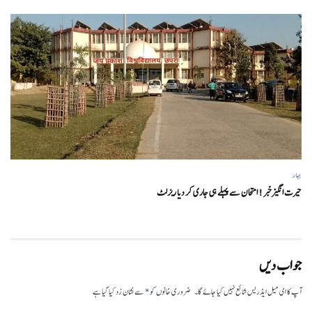
بہار
حیرت انگیزخبر ! امتحان سے پہلے ہی جاری کر دیا ریزلٹ
جواب دیں
*
آپ کا ای میل ایڈریس شائع نہیں کیا جائے گا۔
ضروری خانوں کو
سے نشان زد کیا گیا ہے