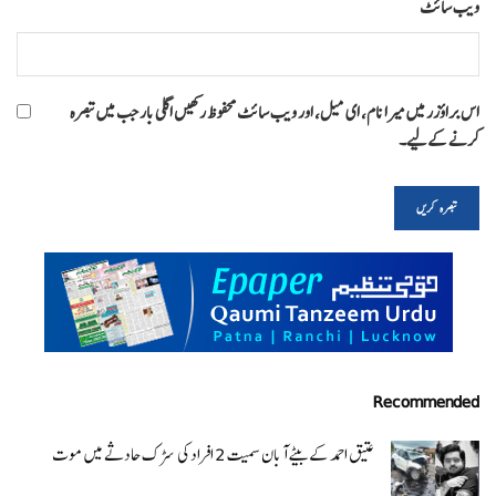
ویب‌ سائٹ
اس براؤزر میں میرا نام، ای میل، اور ویب سائٹ محفوظ رکھیں اگلی بار جب میں تبصرہ
کرنے کےلیے۔
Recommended
عتیق احمد کے بیٹے آبان سمیت 2 افراد کی سڑک حادثے میں موت