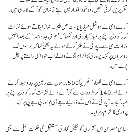
تقریریں کرتی تھیں، وہ خود اقتدار میں اپنے خاندان کو آگے لا رہی ہیں۔
آر جے ڈی نے سوشل میڈیا پوسٹ میں طنزیہ انداز اپناتے ہوئے نشانت
کمار کو وزیر بننے پر مبارکباد دی اور لکھا کہ ’عوامی جدوجہد‘ کے بعد انہیں
وزارت ملی ہے۔ پارٹی نے طنز کرتے ہوئے یہ بھی کہا کہ برسوں تک
دوسروں پر کنبہ پروری کا الزام لگانے والے اب خود اسی راستے پر چل
پڑے ہیں۔
آر جے ڈی نے لکھا، ’’تقریباً 500 برسوں سے زمین پر جدوجہد کرنے
والے اور 140 کروڑ ووٹ لے کر آنے والے نشانت کمار کو وزیر بننے پر
مبارکباد۔” پارٹی نے اس کے ذریعے جے ڈی یو اور بی جے پی پر کنبہ
پروری کا الزام دہرایا۔
سیاسی مبصرین اس تقرری کو نتیش کمار کی مستقبل کی حکمت عملی سے بھی