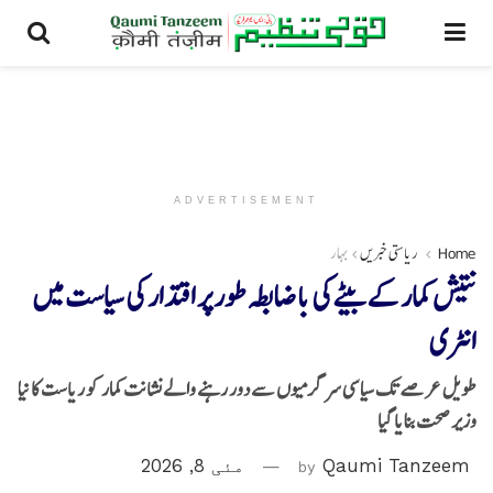
ADVERTISEMENT
Home
ریاستی خبریں
بہار
نتیش کمار کے بیٹے کی باضابطہ طور پر اقتدار کی سیاست میں
انٹری
طویل عرصے تک سیاسی سرگرمیوں سے دور رہنے والے نشانت کمار کو ریاست کا نیا
وزیر صحت بنایا گیا
Qaumi Tanzeem
by
مئی 8, 2026