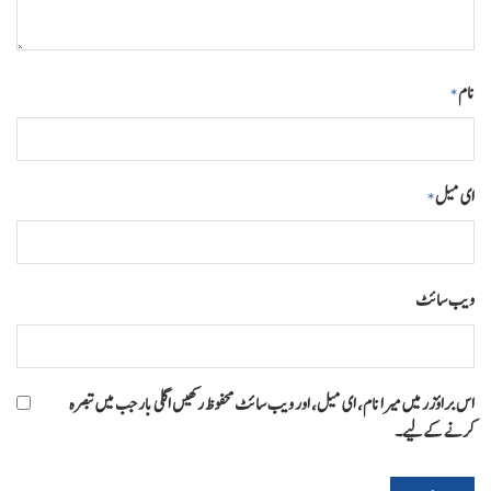
نام
*
ای میل
*
ویب‌ سائٹ
اس براؤزر میں میرا نام، ای میل، اور ویب سائٹ محفوظ رکھیں اگلی بار جب میں تبصرہ
کرنے کےلیے۔