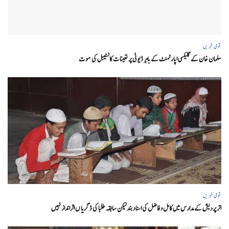
قومی خبریں
سلمان خان کے گلیکسی اپارٹمنٹ کے باہر ڈیوٹی پر تعینات کانسٹیبل کی موت
قومی خبریں
اتر پردیش کےمدارس میں کامل و فاضل کی اسناد بند لیکن سابقہ طلبا کی ڈگریا ں اثرانداز نہیں