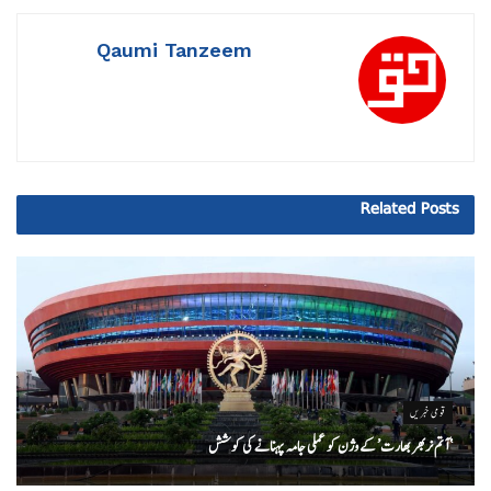
Qaumi Tanzeem
Related
Posts
قومی خبریں
‘ آتم نربھر بھارت’ کے وژن کو عملی جامہ پہنانے کی کوشش