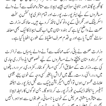
کانگو، یوگانڈا اور جنوبی سوڈان جیسے ایبولا سے متاثرہ ممالک سے آنے والے
مسافروں کے لیے ایئرپورٹ، پورٹ اور تمام انٹری پوائنٹس پر سخت
اسکریننگ اور نگرانی کے پروٹوکول نافذ کر دیے ہیں۔ حالانکہ وزارت
صحت نے واضح کیا ہے کہ ہندوستان میں اب تک ایبولا کا ایک بھی معاملہ
سامنے نہیں آیا ہے اور یہ قدم صرف احتیاط کے طور پر اٹھایا گیا ہے۔
وزارت صحت نے ہائی رسک ممالک سے آنے والے یا وہاں سے ٹرانزٹ
ہو کر ہندوستان پہنچنے والے مسافروں کے لیے خصوصی ایڈوائزری جاری
کی ہے۔ وزارت کے مطابق اگر کسی مسافر کو بخار، کمزوری، سر درد، پٹھوں
میں درد، الٹی، دست، گلے میں خراش یا بغیر کسی وجہ کے خون بہنے جیسی
علامات محسوس ہوں تو انہیں امیگریشن چیک سے قبل ایئرپورٹ ہیلتھ
آفیسر یا ہیلتھ ڈیسک پر فوراً رپورٹ کرنا ہوگا۔ جن لوگوں کا رابطہ ایبولا
سے متاثرہ یا مشتبہ مریض کے خون یا جسمانی رطوبتوں سے ہوا ہو، انہیں