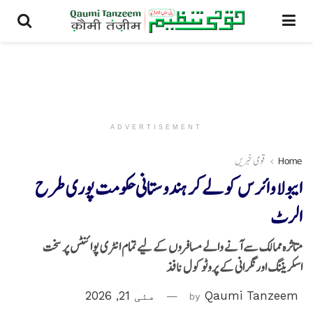
ADVERTISEMENT
Home
قومی خبریں
ایبولا وائرس کو لے کر ہندوستانی حکومت پوری طرح
الرٹ
متاثرہ ممالک سے آنے والے مسافروں کے لیے تمام انٹری پوائنٹس پر سخت
اسکریننگ اور نگرانی کے پروٹوکول نافذ
Qaumi Tanzeem
by
مئی 21, 2026