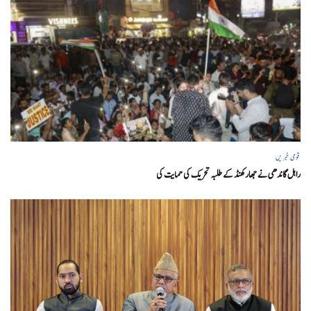
قومی خبریں
راہل گاندھی نے جھارکھنڈ کے طلبہ تحریک کی حمایت کی