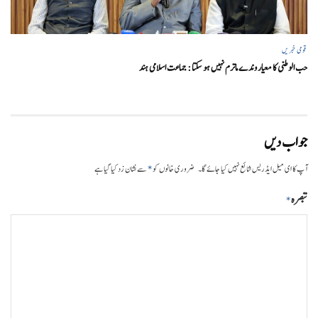
قومی خبریں
حب الوطنی کا معیار وندے ماترم نہیں ہو سکتا : جماعت اسلامی ہند
جواب دیں
*
آپ کا ای میل ایڈریس شائع نہیں کیا جائے گا۔
ضروری خانوں کو
سے نشان زد کیا گیا ہے
تبصرہ
*