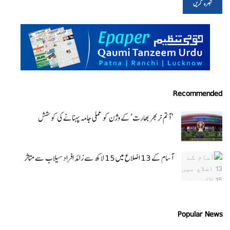
Recommended
‘ آتم نربھر بھارت’ کے وژن کو عملی جامہ پہنانے کی کوشش
آسام کے 13 اضلاع میں 15 لاکھ سے زائد افراد سیلاب سے متاثر
Popular News