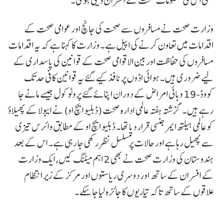
بھی اس کی معلومات صحت کے افسران دینی ہوگی۔
وزارت صحت نے مسافروں سے صحت کی جانچ اور عوامی صحت کے
اقدامات میں تعاون کرنے کی اپیل ہے۔ وزارت کا کہنا ہے کہ یہ اقدامات
مسافروں کی حفاظت اور بین الاقوامی صحت کے قوانین کی پاسداری کے
لیے ضروری ہیں۔ ہوائی اڈوں پر نافذ کیے گئے یہ قوانین کافی حد تک
کووڈ-19 وبائی امراض کے دوران اپنائے گئے پروٹوکول جیسے مانے جا
رہے ہیں۔ گزشتہ ہفتہ عالمی ادارہ صحت (ڈبلیو ایچ او) نے ایبولا کے پھیلاؤ
کو عالمی ہیلتھ ایمرجنسی قرار دیا تھا۔ ڈبلیو ایچ او کے مطابق وائرس تیزی
سے پھیل رہا ہے اور حالات پر مسلسل نظر رکھی جا رہی ہے۔ اس کے بعد
ہندوستان کی وزارت صحت نے بھی 2 اہم میٹنگ کیں، ایک وزارت
کے افسران کے ساتھ اور دوسری ریاستوں اور مرکز کے زیر انتظام
علاقوں کے ساتھ تاکہ تیاریوں کا جائزہ لیا جا سکے۔