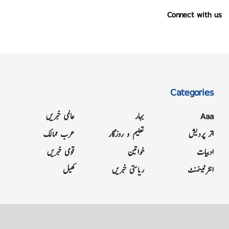
Connect with us
Categories
Aaa
بہار
عالمی خبریں
اتر پردیش
تعلیم و روزگار
عرب ممالک
ادبیات
خواتین
قومی خبریں
انٹرٹینمنٹ
ریاستی خبریں
کھیل
Grievance
Terms & Conditions
Advertise
About