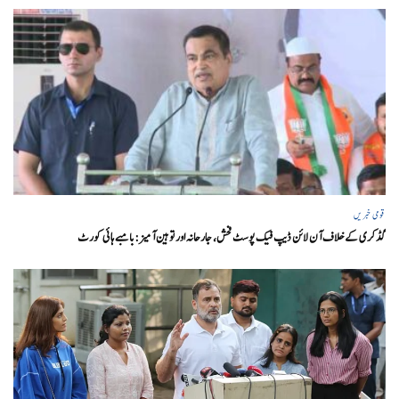
قومی خبریں
گڈکری کے خلاف آن لائن ڈیپ فیک پوسٹ فحش، جارحانہ اور توہین آمیز:بامبے ہائی کورٹ