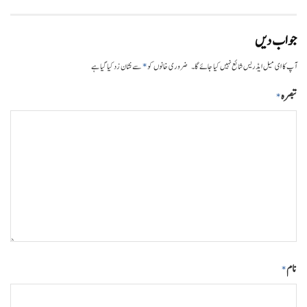
جواب دیں
*
آپ کا ای میل ایڈریس شائع نہیں کیا جائے گا۔
ضروری خانوں کو
سے نشان زد کیا گیا ہے
تبصرہ
*
نام
*