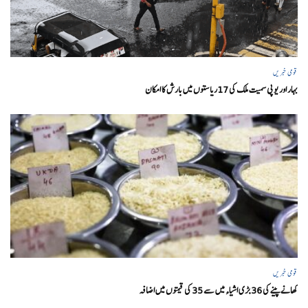
قومی خبریں
بہار اور یو پی سمیت ملک کی 17ریاستوں میں بارش کا امکان
قومی خبریں
کھانے پینے کی 36 بڑی اشیاء میں سے 35 کی قیمتوں میں اضافہ