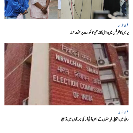
قومی خبریں
پریس کانفرنس میں راہل گاندھی کا حکومت پر سخت حملہ
قومی خبریں
دہلی میں انتخابی فہرستوں کے ایس آئی آر کی تاریخوں میں توسیع