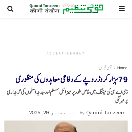
ADVERTISEMENT
Home
قومی خبریں
79 ہزار کروڑ روپے کے دفاعی معاہدوں کی منظوری
ڈی اے سی کی میٹنگ میں خاص طور پر میزائل سسٹم اور جدید اسلحوں کی خریداری
پر مہر لگی
Qaumi Tanzeem
by
دسمبر 29, 2025