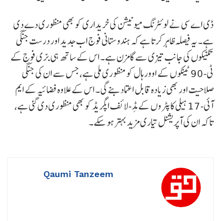
ڈی اے سی نے لوئٹرنگ میونیشن کی خریداری کو بھی منظوری دے دی
ہے۔ یہ فیصلہ ظاہر کرتا ہے کہ ہندوستانی فوج اب جدید اور درست جنگی
تکنیکوں کی جانب تیزی سے گامزن ہے۔ اس کے ساتھ ہی برّی فوج کے
ٹی-90 ٹینکوں کے اوورہال کو منظوری ملی ہے، جس سے ان کی جنگی
صلاحیت اور بھی زیادہ قابل اعتماد بنے گی۔ اس کے علاوہ فضائیہ کے ایم
آئی-17 ہیلی کاپٹروں کے مِڈ-لائف اپگریڈ کو بھی منظوری دی گئی ہے،
تاکہ ان کی آپریشنل تیاری مزید بہتر ہو سکے۔
Qaumi Tanzeem