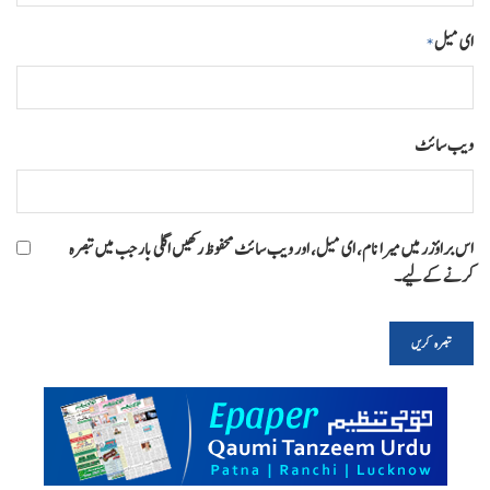
ای میل
*
ویب‌ سائٹ
اس براؤزر میں میرا نام، ای میل، اور ویب سائٹ محفوظ رکھیں اگلی بار جب میں تبصرہ
کرنے کےلیے۔