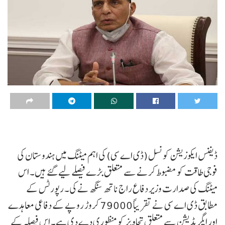
ڈیفنس ایکوزیشن کونسل (ڈی اے سی) کی اہم میٹنگ میں ہندوستان کی
فوجی طاقت کو مضبوط کرنے سے متعلق بڑے فیصلے لیے گئے ہیں۔ اس
میٹنگ کی صدارت وزیر دفاع راج ناتھ سنگھ نے کی۔ رپورٹس کے
مطابق ڈی اے سی نے تقریباً 79000 کروڑ روپے کے دفاعی معاہدے
اور اپگریڈیشن سے متعلق تجاویز کو منظوری دے دی ہے۔ اس فیصلہ کے