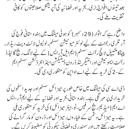
بعد تینوں افواج برّی، بحریہ اور فضائیہ کی آپریشنل صلاحیتوں کو کافی
تقویت ملے گی۔
واضح رہے کہ اتوار (29 دسمبر) کو ہوئی میٹنگ میں ہندوستانی فوج کی
آرٹلری رجمنٹ کے لیے لوئٹر میونیشن سسٹم، لو لیول لائٹ ویٹ ریڈار،
پیناکا ملٹیپل لانچ راکٹ سسٹم (ایم ایل آر ایس) کے لیے لانگ رینج گائیڈڈ
راکٹ ایمونیشن اور انٹیگریٹڈ ڈرون ڈیٹیکشن اینڈ انٹرڈکشن سسٹم ایم
کے-2 کی خرید کے لیے اے او این کو منظوری دی گئی۔
ڈی اے سی کی میٹنگ میں خاص طور پر میزائل سسٹم اور جدید اسلحوں کی
خریداری پر مہر لگی ہے۔ ہندوستانی بحریہ اور فضائیہ کے لیے ایم آر-ایس
اے ایم (میڈیم رینج سرفیس-ٹو-ایئر میزائل) کی خرید کو منظوری ملی
ہے۔ یہ میزائل دشمن کے طیاروں، میزائل اور ڈرون کو مار گرانے کی
صلاحیت رکھتے ہیں اور سمندری و فضائی سیکورٹی کو مضبوط کریں گے۔