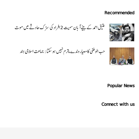
Recommended
عتیق احمد کے بیٹے آبان سمیت 2 افراد کی سڑک حادثے میں موت
حب الوطنی کا معیار وندے ماترم نہیں ہو سکتا : جماعت اسلامی ہند
Popular News
Connect with us