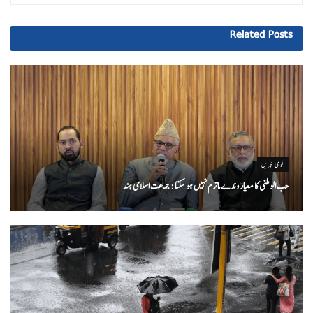
Related
Posts
قومی خبریں
حب الوطنی کا معیار وندے ماترم نہیں ہو سکتا : جماعت اسلامی ہند