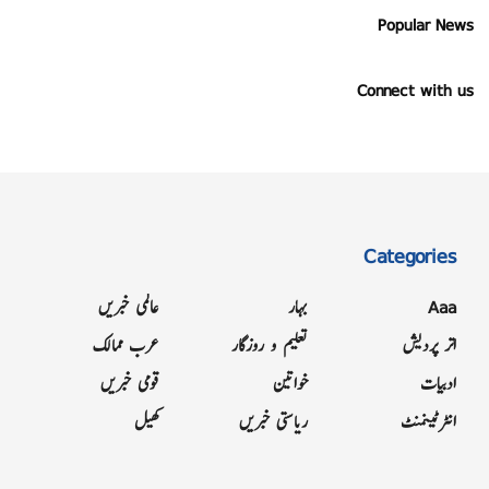
Popular News
Connect with us
Categories
Aaa
بہار
عالمی خبریں
اتر پردیش
تعلیم و روزگار
عرب ممالک
ادبیات
خواتین
قومی خبریں
انٹرٹینمنٹ
ریاستی خبریں
کھیل