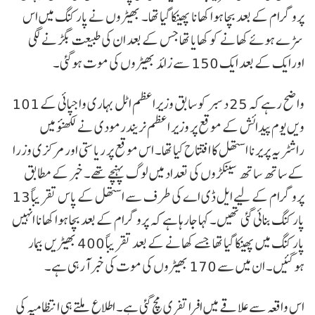
پروگرام کے بعد بچا ہوا کھانا پھینکا گیا تھا۔ بھیڑوں نے پارکنگ میں اس
سڑے ہوئے کھانے کو کھایا تھا جس کے بعد ان کی طبیعت بگڑنے لگی
اورایک کے بعد ایک 150 سے زائد بھیڑوں کی موت ہوگئی۔
واضح رہے کہ 25 دسبر کو سابق وزیراعظم اٹل بہاری واجپائی کے 101
ویں یوم پیدائش کے موقع پر وزیر اعظم نریندرمودی نے لکھنؤ میں
راشٹریہ پریرنا استھل کا افتتاح کیا تھا۔ اس موقع پر ریاستی اور مرکزی وزرا
کے ساتھ ساتھ سینکڑوں کی تعداد میں لوگ پہنچے تھے۔ خبر کے مطابق
پروگرام کے لیے ایل ڈی اے کی طرف سے استھل کے پاس تقریباً 13
پارکنگ بنائی گئی تھیں۔ کہا جارہا ہے کہ پروگرام کے بعد بچا ہوا کھانا انہیں
پارکنگ میں پھینکا گیا تھا جسے کھانے کے بعد تقریباً 400 بھیڑیں بیمار
ہوگئیں۔ ان میں سے 170 بھیڑوں کی موت کی خبر آرہی ہے۔
اس واقعہ سے علاقے میں افرا تفری مچ گئی ہے۔ اطلاع ملتے ہی انتظامیہ کی