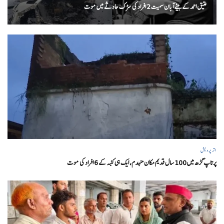
عتیق احمد کے بیٹے آبان سمیت 2 افراد کی سڑک حادثے میں موت
اتر پردیش
پرتاپ گڑھ میں 100 سال قدیم مکان منہدم، ایک ہی کنبہ کے 6 افراد کی موت