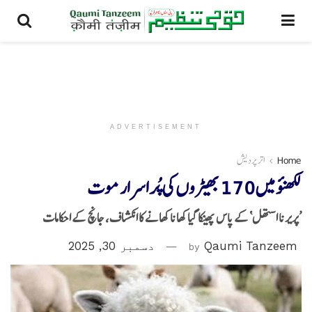
ADVERTISEMENT
Home
اتر پردیش
لکھنؤ میں 170 بھیڑوں کی پُراسرار موت
’پریرنا استھل‘ کے پاس پھینکا گیا کھانا کھانے کا انکشاف، جانچ کے احکامات
Qaumi Tanzeem
by
دسمبر 30, 2025