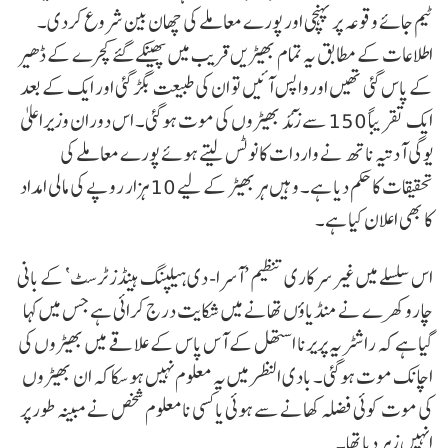
ٹیم جائے وقوعہ پر پہنچی اور پورے معاملے کی چھان بین شروع کردی۔
اطلاعات کے مطابق یہ تمام بھیڑیں قریب میں پھینکے گئے کچرے کے ڈھیر
کے پاس گئی تھیں اورواپس آئیں تو ان کی طبیعت بگڑ گئی اور ایک کے بعد
ایک تقریباً 150 سے زٓئد بھیڑوں کی موت ہوگئی۔ اس دوران وزیراعلیٰ
یوگی آدتیہ ناتھ نے واردات کا نوٹس لیتے ہوئے پورے معاملے کی
تحقیقات کا حکم دیا ہے۔ وہیں ہربھیڑ کے لیے 10 ہزار روپے کی مالی امداد
کا بھی اعلان کیا ہے۔
اس سلسلے میں غیر سرکاری تنظیم ’آسرا- دی ہیلپنگ ہینڈز ٹرسٹ‘ کے بانی
چارو کھرے نے منڈیاؤں تھانے میں شکایت درج کرائی ہے جس میں کہا
گیا ہے کہ راشٹریہ پریرنا استھل کے آس پاس کے علاقے میں بھیڑوں کی
اچانک موت ہوگئی۔ بادی النظرمیں یہ معلوم نہیں ہوسکا کہ ان بھیڑوں
کی موت کوئی فضلہ کھانے سے ہوئی یا کسی نامعلوم شخص نے مبینہ طور پر
انہیں زہر دیا تھا۔