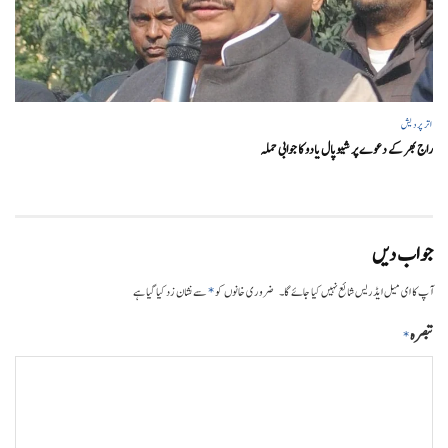
اتر پردیش
راج بھر کے دعوے پر شیوپال یادو کا جوابی حملہ
جواب دیں
*
آپ کا ای میل ایڈریس شائع نہیں کیا جائے گا۔
ضروری خانوں کو
سے نشان زد کیا گیا ہے
تبصرہ
*