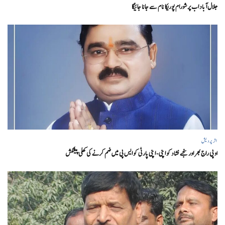
جلال آباد اب پرشورام پوریکا نام سے جانا جائیگا
اتر پردیش
او پی راج بھر اور سنجے نشاد کو اپنی- اپنی پارٹی کو ایس پی میں ضم کرنے کی کھلی پیشکش