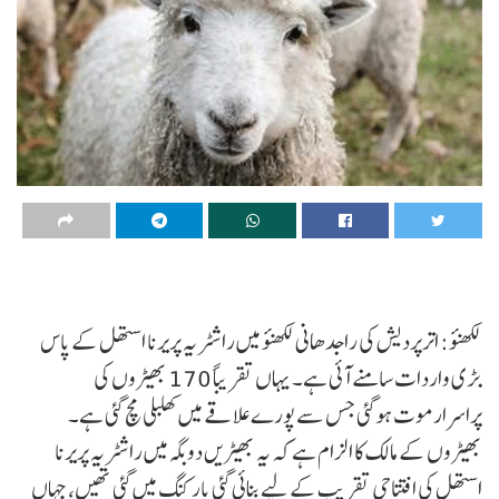
لکھنؤ: اترپردیش کی راجدھانی لکھنؤ میں راشٹریہ پریرنا استھل کے پاس
بڑی واردات سامنے آئی ہے۔ یہاں تقریباً 170 بھیڑوں کی
پراسرارموت ہوگئی جس سے پورے علاقے میں کھلبلی مچ گئی ہے۔
بھیڑوں کے مالک کا الزام ہے کہ یہ بھیڑیں دوبگہ میں راشٹریہ پریرنا
استھل کی افتتاحی تقریب کے لیے بنائی گئی پارکنگ میں گئی تھیں، جہاں