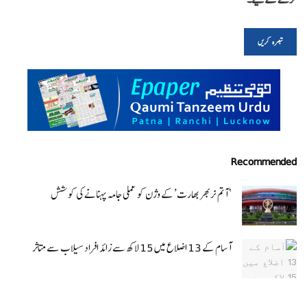
Recommended
‘ آتم نربھر بھارت’ کے وژن کو عملی جامہ پہنانے کی کوشش
آسام کے 13 اضلاع میں 15 لاکھ سے زائد افراد سیلاب سے متاثر