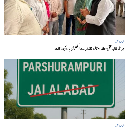
اتر پردیش
میرٹھ طالبہ قتل معاملہ: متاثرہ خاندان سے اکھلیش یادوکی ملاقات
اتر پردیش