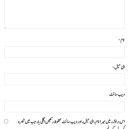
نام
*
ای میل
*
ویب‌ سائٹ
اس براؤزر میں میرا نام، ای میل، اور ویب سائٹ محفوظ رکھیں اگلی بار جب میں تبصرہ
کرنے کےلیے۔