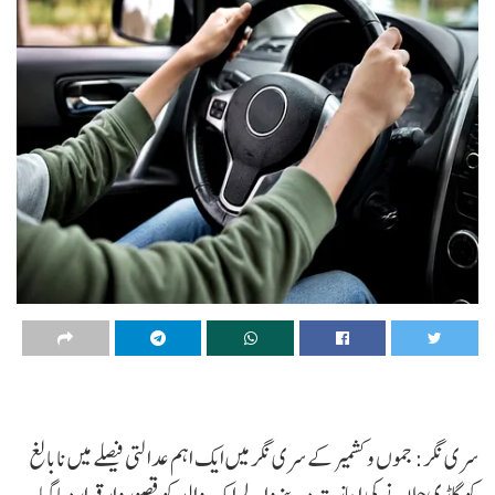
سری نگر: جموں و کشمیر کے سری نگر میں ایک اہم عدالتی فیصلے میں نابالغ
کو گاڑی چلانے کی اجازت دینے والے ایک والد کو قصوروار قرار دیا گیا