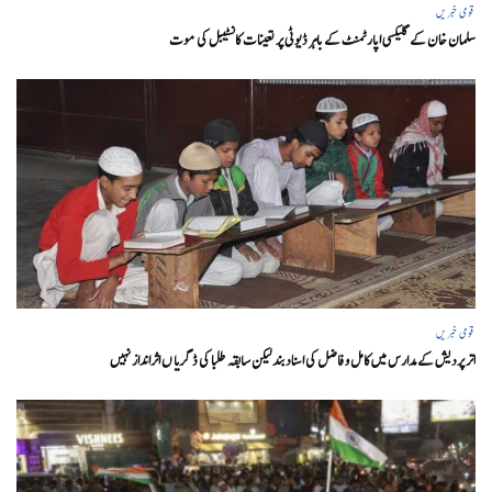
قومی خبریں
سلمان خان کے گلیکسی اپارٹمنٹ کے باہر ڈیوٹی پر تعینات کانسٹیبل کی موت
قومی خبریں
اتر پردیش کےمدارس میں کامل و فاضل کی اسناد بند لیکن سابقہ طلبا کی ڈگریا ں اثرانداز نہیں