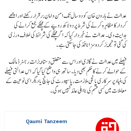
عدالت نے ہارون خان کو دو سال تک امن و امان برقرار رکھنے اور اچھے
کردار کا مظاہرہ کرنے کی شرط پر دو لاکھ روپے کے مچلکے جمع کرانے کی
ہدایت دی۔ عدالت نے خبردار کیا کہ اگر مچلکے کی شرائط کی خلاف ورزی
کی گئی تو تجویز کردہ سزا نافذ کی جا سکتی ہے۔
فیصلے میں عدالت نے گاڑی اور اس سے متعلق دستاویزات رجسٹرڈ مالک
کے حوالے کرنے کا حکم بھی دیا۔ ساتھ ہی واضح کیا گیا کہ اس عدالتی فیصلے
کی بنیاد پر سرکاری یا نجی ملازمت، پاسپورٹ کی جانچ یا دیگر اسی نوعیت کے
معاملات میں کسی قسم کی نااہلی عائد نہیں ہوگی۔
Qaumi Tanzeem