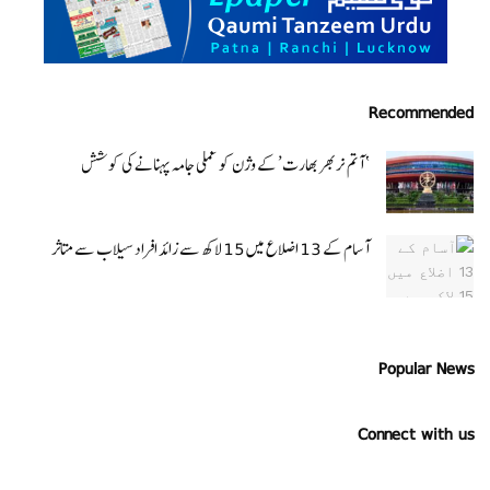
Recommended
‘ آتم نربھر بھارت’ کے وژن کو عملی جامہ پہنانے کی کوشش
آسام کے 13 اضلاع میں 15 لاکھ سے زائد افراد سیلاب سے متاثر
Popular News
Connect with us