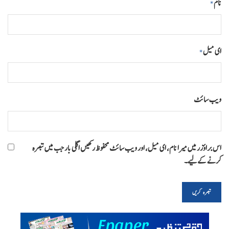
نام
*
ای میل
*
ویب‌ سائٹ
اس براؤزر میں میرا نام، ای میل، اور ویب سائٹ محفوظ رکھیں اگلی بار جب میں تبصرہ
کرنے کےلیے۔