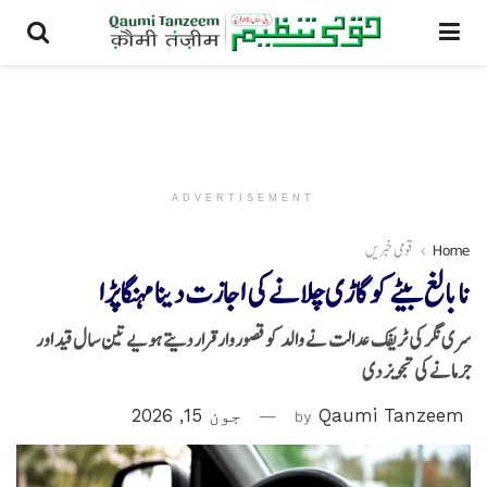
ADVERTISEMENT
Home
قومی خبریں
نابالغ بیٹے کو گاڑی چلانے کی اجازت دینا مہنگا پڑا
سری نگر کی ٹریفک عدالت نے والد کو قصوروار قرار دیتے ہویے تین سال قید اور
جرمانے کی تجویز دی
Qaumi Tanzeem
by
جون 15, 2026