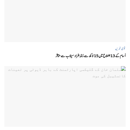
قومی خبریں
آسام کے 13 اضلاع میں 15 لاکھ سے زائد افراد سیلاب سے متاثر