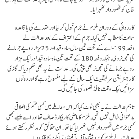
خان کو قصوروار ٹھہرایا۔
کارروائی کے دوران ملزم نے جرم قبول کر لیا اور مقدمے کی باقاعدہ
سماعت کا مطالبہ نہیں کیا۔ جرم کے اعتراف کے بعد عدالت نے
دفعہ 199-اے کے تحت تین سال سادہ قید اور 25 ہزار روپے جرمانے
کی تجویز دی، جبکہ دفعہ 180 کے تحت تین ماہ سادہ قید اور ایک ہزار
روپے جرمانے کی تجویز بھی پیش کی۔ عدالت نے یہ بھی حکم دیا کہ گاڑی
کا رجسٹریشن سرٹیفکیٹ ایک سال کے لیے منسوخ رہے گا اور دونوں
سزائیں بیک وقت نافذ تصور کی جائیں گی۔
تاہم عدالت نے یہ بھی نوٹ کیا کہ اس معاملے میں کسی قسم کی اخلاقی
بدعنوانی شامل نہیں تھی، ملزم کا ماضی کا ریکارڈ صاف تھا اور اسے پہلے کبھی
کسی جرم میں قصوروار نہیں ٹھہرایا گیا تھا۔ ان حقائق کو مدنظر رکھتے ہوئے
عدالت نے ملزم کو پروبیشن آف آفینڈرز ایکٹ کا فائدہ دیا۔