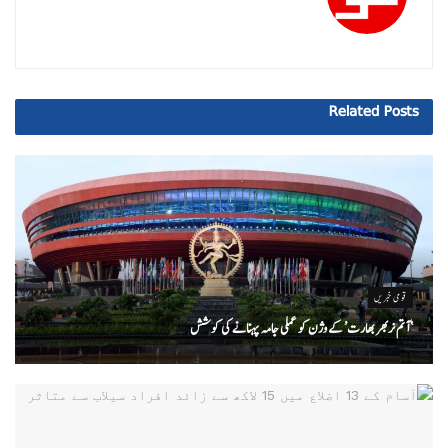
Related
Posts
قومی خبریں
‘ آتم نربھر بھارت’ کے وژن کو عملی جامہ پہنانے کی کوشش