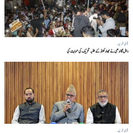
قومی خبریں
راہل گاندھی نے جھارکھنڈ کے طلبہ تحریک کی حمایت کی
قومی خبریں