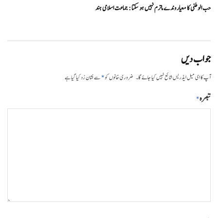
حب الوطنی کا معیار وندے ماترم نہیں ہو سکتا : جماعت اسلامی ہند
جواب دیں
*
آپ کا ای میل ایڈریس شائع نہیں کیا جائے گا۔
ضروری خانوں کو
سے نشان زد کیا گیا ہے
تبصرہ
*