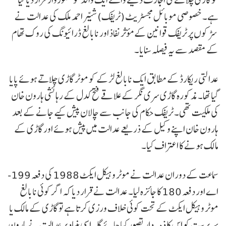
ہے۔ خصوصی موبائل مجسٹریٹ (ٹریفک) شبیّر احمد ملک کی عدالت نے
سڑکوں پر ٹریفک قوانین کے مؤثر نفاذ اور نابالغ ڈرائیونگ کی روک تھام
کے مقصد سے یہ فیصلہ سنایا۔
عدالتی ریکارڈ کے مطابق ایک نابالغ لڑکے کو موٹر گاڑی چلاتے ہوئے پایا
گیا تھا۔ مذکورہ گاڑی سری نگر کے علاقے فتح کدل کے رہائشی ہارون خان
کی ملکیت تھی۔ ٹریفک حکام کی جانب سے چالان پیش کیے جانے کے بعد
ہارون خان اپنے وکیل کے ذریعے عدالت میں پیش ہوئے اور گاڑی کے
مالک ہونے کا اعتراف کیا۔
سماعت کے دوران عدالت نے موٹر وہیکل ایکٹ 1988 کی دفعہ 199-
اے اور دفعہ 180 کا جائزہ لیا۔ عدالت نے قرار دیا کہ اگر کوئی نابالغ
موٹر وہیکل ایکٹ کے تحت کوئی خلاف ورزی کرتا ہے تو گاڑی کے مالک یا
سرپرست کو اس کا ذمہ دار تصور کیا جائے گا۔ اسی بنیاد پر عدالت نے ہارون