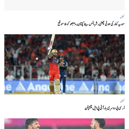
کھیل
سوریہ کمار کی ہوئی چھٹی، شریئس بنے کپتان، ویبھو کو ملا موقع
کھیل
آر سی بی دوسری بار آئی پی ایل چیمپئن