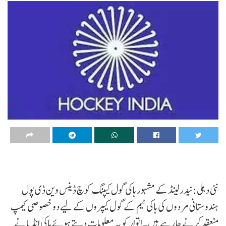
نئی دہلی: نیدرلینڈ کے مشہور ہاکی گول کیپنگ کوچ ڈینس وین ڈی پول
ہندوستانی مردوں کی ہاکی ٹیم کے گول کیپروں کے لیے دو خصوصی کیمپ
منعقد کرنے جا رہے ہیں۔ اتوار کو یہ معلومات دیتے ہوئے ہاکی انڈیا نے