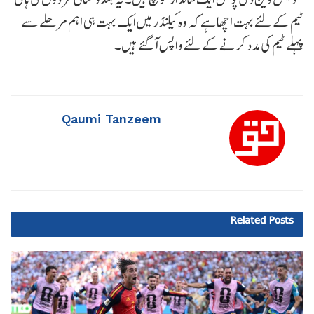
ٹیم کے لئے بہت اچھا ہے کہ وہ کیلنڈر میں ایک بہت ہی اہم مرحلے سے
پہلے ٹیم کی مدد کرنے کے لئے واپس آگئے ہیں۔
Qaumi Tanzeem
Related
Posts