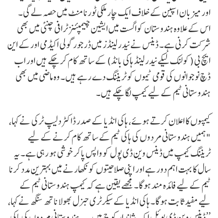
اور میزبان اسپین کے خلاف ایک چار ملکی ٹورنامنٹ میں حصہ لے گی۔
اس کے علاوہ ہندوستان کواگست میں ایشین چیمپئنز ٹرافی چنئی میں بھی
شرکت کرنی ہے۔ ڈینس نے نیدرلینڈز میں ڈرجور گولی اکیڈمی اورکے این
ایچ بی (کولنک لیکے نیدرلینڈ ہاکی بانڈ) کے ساتھ کام کرچکے ہیں اور اب
ڈچ نوجوانوں کی قومی ٹیموں کو ٹریننگ دے رہے ہیں۔ وہ ماضی میں بھی
ہندوستانی ٹیم کے لیے کیمپ لگا چکے ہیں۔
کیمپوں کا اعلان کرتے ہوئے، ہاکی انڈیا کے صدر ڈاکٹر دلیپ ٹرکی نے کہا،
"ہمیں ہندوستانی مردوں کی ہاکی ٹیم کے ساتھ کام کرنے کے لیے
ٹریننگ کیمپ میں ڈینس وین ڈی پول کو واپس پاکر خوشی ہو رہی ہے۔ یہ
سال کا بہت اہم دور ہے اور اپنی صلاحیتوں کو نکھارنے میں بہترین مدد کرنا
ٹیم کے لیے فائدہ مند ہوگا۔ مجھے یقین ہے کہ کیمپ ہندوستانی ٹیم کے
لیے مفید ثابت ہوگا۔ ہاکی انڈیا کے سیکرٹری جنرل بھولا ناتھ سنگھ نے کہا،
’’ڈینس وین ڈی پوئل ایک شاندار کوچ ہیں۔ یہ ہندوستانی مردوں کی ہاکی