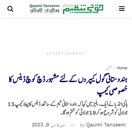
ADVERTISEMENT
Home
کھیل
ہندوستانی گول کیپروں کے لئے مشہور ڈچ کوچ ڈینس کا
خصوصی کیمپ
ہاکی انڈیا نے ایک ریلیز میں کہا کہ ہندوستانی ٹیم کے ساتھ ڈینس کا پہلا کیمپ 13
جولائی کو شروع ہوکر19 جولائی کو ختم ہوگا۔
Qaumi Tanzeem
by
جولائی 9, 2023