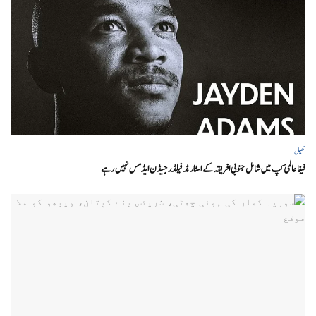
کھیل
فیفا عالمی کپ میں شامل جنوبی افریقہ کے اسٹار مڈ فیلڈر جیڈن ایڈمس نہیں رہے