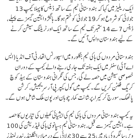
ایک ریلیز میں کہا کہ ہندوستانی ٹیم کے ساتھ ڈینس کا پہلا کیمپ 13
جولائی کو شروع ہوکر19 جولائی کو ختم ہوگا۔ ہانگژو ایشین گیمز سے پہلے،
ڈینس 7 سے 14 ستمبر تک ٹیم کے ساتھ ایک اور ٹریننگ سیشن کرنے
کے لیے ہندوستان واپس آئیں گے۔
ہندوستانی مردوں کی ہاکی ٹیم بنگلورو میں اسپورٹس اتھارٹی آف انڈیا (ایس
اے آئی) سنٹر میں ایک ہفتہ تک جاری رہنے والے کیمپ کے دوران
خصوصی سیشن میں حصہ لے گی، جس کی نگرانی ہندوستان کے ہیڈ کوچ
کریگ فلٹن کریں گے۔ کیمپ میں گول کیپر پی آر سریجیش، کرشن
پاٹھک، سورج کرکیرا، پرشانت کمار چوہان اور پون ملک شامل ہوں گے۔
یہ کیمپ ہندوستانی مردوں کی ہاکی ٹیم کی ایشیائی کھیلوں کی تیاریوں کا حصہ
ہے۔ ایشین گیمز سے قبل، ہندوستانی ٹیم ہسپانوی ہاکی فیڈریشن کی 100
ویں سالگرہ کی یاد میں 25 سے 30 جولائی کے درمیان انگلینڈ، نیدرلینڈز