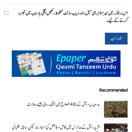
اس براؤزر میں میرا نام، ای میل، اور ویب سائٹ محفوظ رکھیں اگلی بار جب میں تبصرہ
کرنے کےلیے۔
Recommended
مدھیہ پردیش کے 48 اضلاع میں خشک سالی جیسے حالات
اتر پردیش کےمدارس میں کامل و فاضل کی اسناد بند لیکن سابقہ طلبا کی