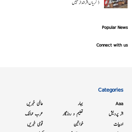
ڈگریا ں اثرانداز نہیں
Popular News
Connect with us
Categories
Aaa
بہار
عالمی خبریں
اتر پردیش
تعلیم و روزگار
عرب ممالک
ادبیات
خواتین
قومی خبریں