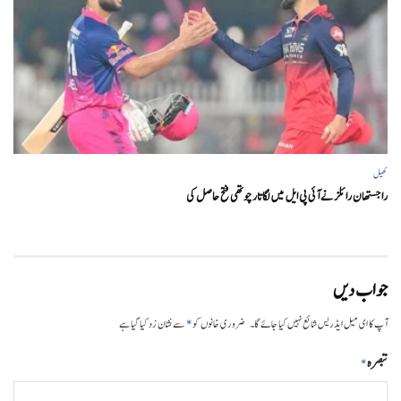
کھیل
راجستھان رائلز نے آئی پی ایل میں لگاتار چوتھی فتح حاصل کی
جواب دیں
*
آپ کا ای میل ایڈریس شائع نہیں کیا جائے گا۔
ضروری خانوں کو
سے نشان زد کیا گیا ہے
تبصرہ
*