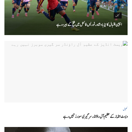
کھیل
اسپین فٹبال کا نیا بادشاہ ، ٹوریس فائنل میں فتح کے ہیرو رہے
کھیل
ویسٹ انڈیز کے عظیم آل راؤنڈر سر گیری سوبرز نہیں رہے