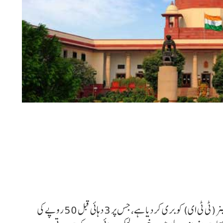
سپریم کورٹ نے ایک تاریخی فیصلہ میں اس ٹرین ٹکٹ ایگزامینر (ٹی ٹی ای) کو بری کر دیا ہے، جس پر 3 دہائی قبل 50 روپے کی