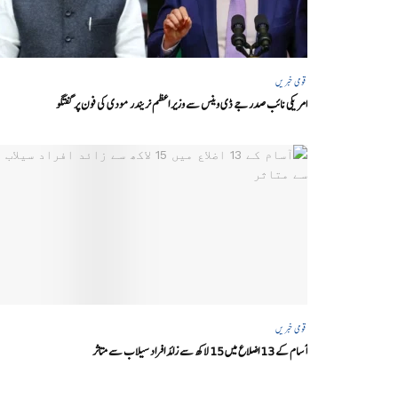
قومی خبریں
امریکی نائب صدر جے ڈی وینس سے وزیر اعظم نریندر مودی کی فون پر گفتگو
قومی خبریں
آسام کے 13 اضلاع میں 15 لاکھ سے زائد افراد سیلاب سے متاثر