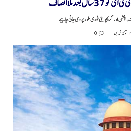
ت، پنشن اور گریچویٹی فوری طور پر دی جانی چاہیے
0
i
قومی خبریں