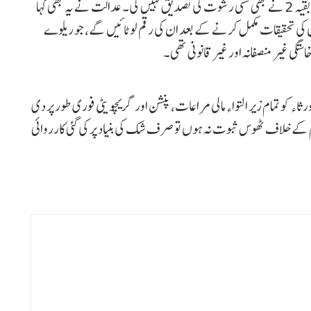
جا سکتا تھا، کیونکہ ان میں سے ایک کی گواہی لی ہی نہیں گئی اور بقیہ 2 نے بھی کسی رشوت کی تصدیق نہیں کی۔ عدالت نے یہ بھی کہا
ں کی تحقیقات مکمل کرنے کے بعد ان کی رقم لوٹائیں گے، جو ریلوے
تگی غیر منصفانہ اور غیر قانونی تھی۔
ء کو تمام زیر التواء مالی مراعات، پنشن اور گریچویٹی فوری طور پر دی
کے خلاف ٹھوس ثبوت نہ ہوں تو صرف شک کی بنیاد پر کی گئی کارروائی