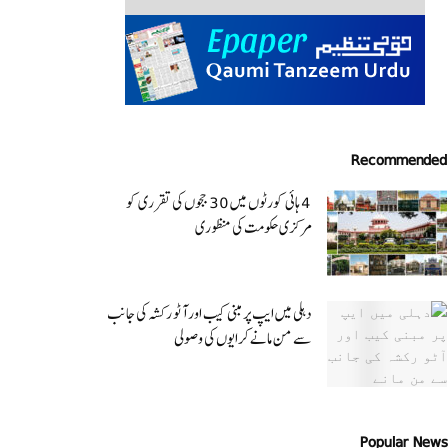
Recommended
4 ہائی کورٹوں میں 30 ججوں کی تقرری کو
مرکزی حکومت کی منظوری
دہلی میں ایپ پر مبنی کیب اور آٹو رکشہ کی جانب
سے من مانے کرایوں کی وصولی
Popular News