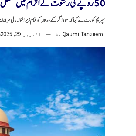
50 روپے کی رشوت کے الزام میں معطل ٹی ٹی ای کو 37 سال بعد ملا انصاف
سپریم کورٹ نے کہا کہ سوداگر کے ورثاء کو تمام زیر التواء مالی مراعا
Qaumi Tanzeem
by
اکتوبر 29, 2025
n