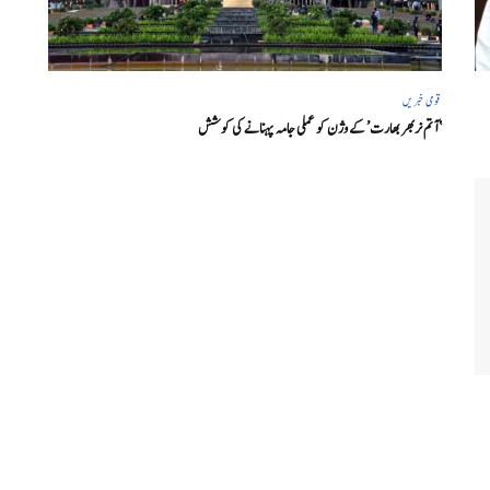
قومی خبریں
‘ آتم نربھر بھارت’ کے وژن کو عملی جامہ پہنانے کی کوشش