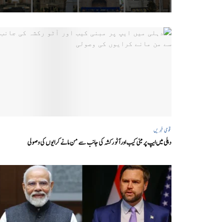
قومی خبریں
دہلی میں ایپ پر مبنی کیب اور آٹو رکشہ کی جانب سے من مانے کرایوں کی وصولی