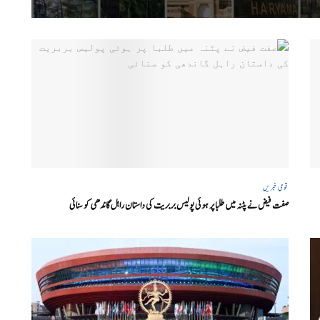
قومی خبریں
صفت فیض نے پٹنہ میں طلبا پر ہوئی پولیس بربریت کی داستان راہل گاندھی کو سنائی