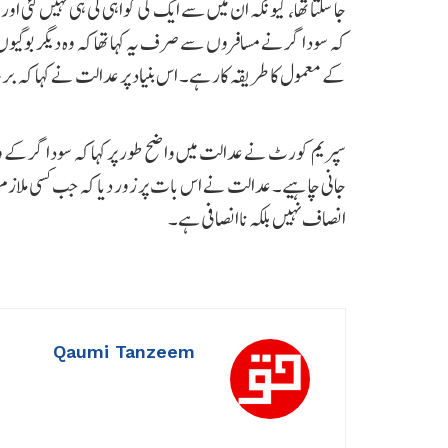
کہ سوداگر نے مسافروں سے صرف یہ کہا تھا کہ وہ دیگر بوگیو
کے معمول کا طریقہ کار ہے۔ اس بنیاد پر عدالت نے کہا کہ برخاس
سپریم کورٹ نے عدالت میں واضح طور پر کہا کہ سوداگر کے ورثا
جانی چاہیے۔ عدالت نے اس بات پر زور دیا کہ جب کسی ملازم 
انصاف نہیں بلکہ ناانصافی ہے۔
Qaumi Tanzeem