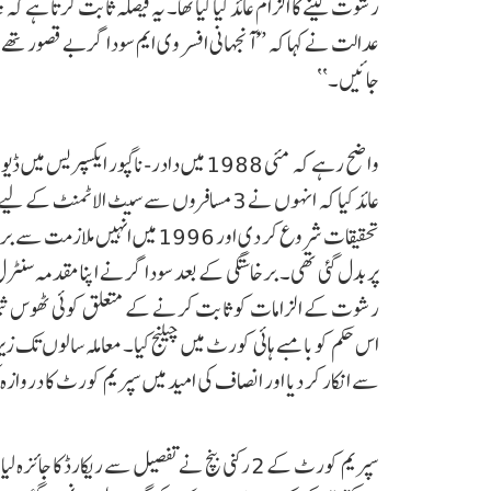
رشوت لینے کا الزام عائد کیا گیا تھا۔ یہ فیصلہ ثابت کرتا ہے ک
عدالت نے کہا کہ ’’ّآنجہانی افسر وی ایم سوداگر بے قصور تھے 
جائیں۔‘‘
واضح رہے کہ مئی 1988 میں دادر-ناگپور ای
تحقیقات شروع کر دی اور 1996 میں 
رشوت کے الزامات کو ثابت کرنے کے متعلق کوئی ٹھوس ثبوت
اس حکم کو بامبے ہائی کورٹ میں چیلنج کیا۔ معاملہ سالوں تک زیر ال
سے انکار کر دیا اور انصاف کی امید میں سپریم کورٹ کا دروازہ کھ
سپریم کورٹ کے 2 رکنی بنچ نے تفصیل سے ریکارڈ ک