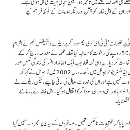
ہ بھلے ہی انصاف ملنے میں تاخیر ہو، لیکن سچائی جیت کی ہی ہوتی ہے۔
اور ان کے اہل خانہ کو پنشن اور دیگر خدمات کے فوائد فراہم کیے
کسپریس میں ڈیوٹی پر تعینات ’ٹی ٹی ای‘ وی ایم سوداگر پر ریلوے ویجیلنس ٹیم نے الزام
عائد کیا کہ انہوں نے 3 مسافروں سے سیٹ الاٹمنٹ کے لیے 50 روپے کی رشوت کا مطالبہ کیا تھا۔ محکمہ نے مقدمہ درج کر کے
انہیں ملازمت سے برخاست کر دیا۔ یہ وہی لمحہ تھا، جب ایک ایماندار افسر کی زندگی مکمل طور
پر بدل گئی تھی۔ برخاستگی کے بعد سوداگر نے اپنا مقدمہ سنٹرل ایڈمنسٹریٹو ٹریبونل میں رکھا۔ سال 2002 میں ٹریبونل نے کہا کہ
 نہیں ہے اور ان کی خدمات بحال کی جانی چاہیے، لیکن ریلوے نے
توا رہا اور اسی دوران سوداگر کا انتقال ہو گیا۔ اہل خانہ نے ہار ماننے
ٹکھٹایا۔
ا جائزہ لیا اور پایا کہ تحقیقات نامکمل تھیں۔ مسافروں کے بیان پر بھروسہ نہیں کیا