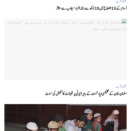
قومی خبریں
آسام کے 13 اضلاع میں 15 لاکھ سے زائد افراد سیلاب سے متاثر
قومی خبریں
سلمان خان کے گلیکسی اپارٹمنٹ کے باہر ڈیوٹی پر تعینات کانسٹیبل کی موت