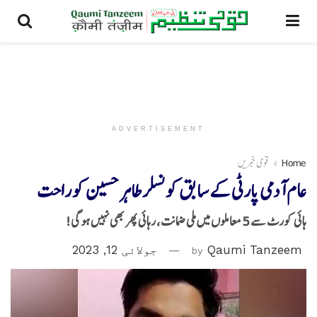
ADVERTISEMENT
Home
قومی خبریں
عام آدمی پارٹی کے سابق کونسلر طاہر حسین کو راحت
ہائی کورٹ سے 5 معاملوں میں ملی ضمانت، رہائی پھر بھی نہیں ہوگی!
Qaumi Tanzeem
by
جولائی 12, 2023