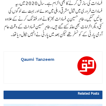
فسادات کی سازش کرنے کا بھی الزام ہے۔ سال 2020 میں، یہ
فسادات فروری میں شمال مشرقی دہلی میں ہوئے اور بہت سے لوگوں کی
جانیں گئیں۔ طاہر حسین پر فسادات بھڑکانے اور فنڈنگ ​​کرنے کے علاوہ
کئی دیگر الزامات بھی عائد کئے گئے ہیں۔ طاہر حسین فسادات کے وقت عام
آدمی پارٹی کے کونسلر تھے لیکن بعد میں پارٹی نے انہیں نکال دیا تھا۔
Qaumi Tanzeem
Related
Posts