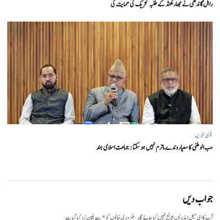
راہل گاندھی نے جھارکھنڈ کے طلبہ تحریک کی حمایت کی
قومی خبریں
حب الوطنی کا معیار وندے ماترم نہیں ہو سکتا : جماعت اسلامی ہند
جواب دیں
*
آپ کا ای میل ایڈریس شائع نہیں کیا جائے گا۔
ضروری خانوں کو
سے نشان زد کیا گیا ہے