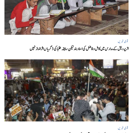
قومی خبریں
اتر پردیش کےمدارس میں کامل و فاضل کی اسناد بند لیکن سابقہ طلبا کی ڈگریا ں اثرانداز نہیں
قومی خبریں