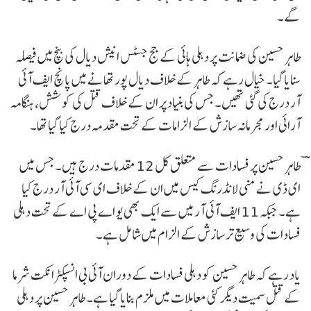
گے۔
طاہر حسین کی ضمانت پر دہلی ہائی کے جج جسٹس انیش دیال کی بنچ میں فیصلہ
سنایا گیا۔ خیال رہے کہ طاہر کے خلاف دیال پور تھانے میں پانچ ایف آئی
آر درج کی گئی تھیں۔ جس کی بنیاد پر ان کے خلاف قتل کی کوشش، ہنگامہ
آرائی اور مجرمانہ سازش کے الزامات کے تحت مقدمہ درج کیا گیا تھا۔
ؔطاہر حسین پر فسادات سے متعلق کل 12 مقدمات درج ہیں۔ جس میں
ای ڈی نے منی لانڈرنگ کیس میں ان کے خلاف ای سی آئی آر درج کیا
ہے۔ جبکہ 11 ایف آئی آر میں سے ایک بھی یو اے پی اے کے تحت دہلی
فسادات کی وسیع تر سازش کے الزام میں شامل ہے۔
یاد رہے کہ طاہر حسین کو دہلی فسادات کے دوران آئی بی انسپکٹر انکت شرما
کے قتل سمیت دیگر کئی معاملات میں ملزم بنایا گیا ہے۔ طاہر حسین پر دہلی