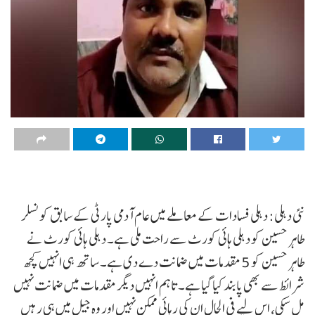
نئی دہلی: دہلی فسادات کے معاملے میں عام آدمی پارٹی کے سابق کونسلر
طاہر حسین کو دہلی ہائی کورٹ سے راحت ملی ہے۔ دہلی ہائی کورٹ نے
طاہر حسین کو 5 مقدمات میں ضمانت دے دی ہے۔ ساتھ ہی انہیں کچھ
شرائط سے بھی پابند کیا گیا ہے۔ تاہم انہیں دیگر مقدمات میں ضمانت نہیں
مل سکی، اس لیے فی الحال ان کی رہائی ممکن نہیں اور وہ جیل میں ہی رہیں