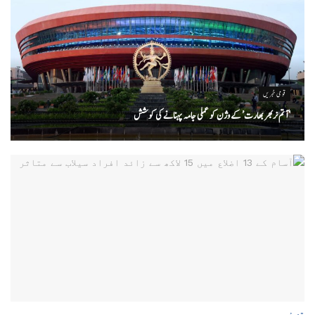
قومی خبریں
‘ آتم نربھر بھارت’ کے وژن کو عملی جامہ پہنانے کی کوشش