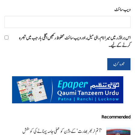
ویب‌ سائٹ
اس براؤزر میں میرا نام، ای میل، اور ویب سائٹ محفوظ رکھیں اگلی بار جب میں تبصرہ
کرنے کےلیے۔
Recommended
‘ آتم نربھر بھارت’ کے وژن کو عملی جامہ پہنانے کی کوشش