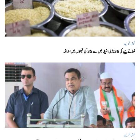
قومی خبریں
کھانے پینے کی 36 بڑی اشیاء میں سے 35 کی قیمتوں میں اضافہ
قومی خبریں