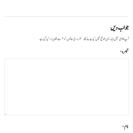
جواب دیں
*
آپ کا ای میل ایڈریس شائع نہیں کیا جائے گا۔
ضروری خانوں کو
سے نشان زد کیا گیا ہے
تبصرہ
*
نام
*