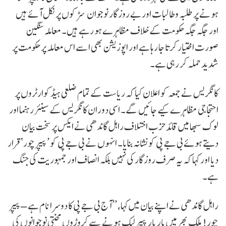
ہونے پر طلبہ و طالبات اور بے روزگار نوجوان سڑکوں پر نکل آئے ہیں
اور جگہ جگہ حکومت کے خلاف مظاہرے ہو رہے ہیں۔ معاملہ سنگین
صورت اختیار کرتا جا رہا ہے اور اپوزیشن بھی اسے اس معاملہ پر حکومت پر
شدید حملہ کر رہی ہے۔
کانگریس نے جمعہ کو اعلان کیا کہ ریاست کے تمام ضلعی ہیڈکوارٹروں پر
احتجاجی مظاہرے کیے جائیں گے۔ اسی دوران کانگریس کے سینئر رہنما اور
لوک سبھا میں قائد حزب اختلاف راہل گاندھی نے ایکس پر سخت بیان
دیتے ہوئے بی جے پی کو نشانہ بنایا۔ انہوں نے بی جے پی کو ’پیپر چور‘ قرار
دیا اور کہا کہ یہ صرف روزگار کی نہیں بلکہ انصاف اور جمہوریت کی جنگ
ہے۔
راہل گاندھی نے اپنے بیان میں کہا، ’’آج بی جے پی کا دوسرا نام ہے – پیپر
چور! ملک بھر میں بار بار پیپر لیک ہونے سے کروڑوں محنتی نوجوانوں کی