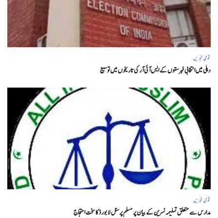
قومی خبریں
دہلی میں انتخابی فہرستوں کے ایس آئی آر کی تاریخوں میں توسیع
قومی خبریں
مدارس سے متعلق تسلیمہ نسرین کے بیان پر مسلم پرسنل لا بورڈ کا سخت احتجاج