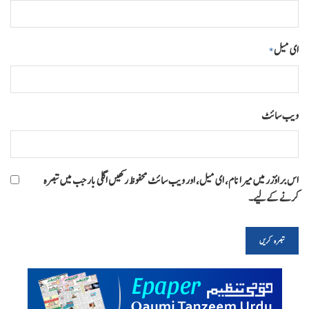
ای میل
*
ویب‌ سائٹ
اس براؤزر میں میرا نام، ای میل، اور ویب سائٹ محفوظ رکھیں اگلی بار جب میں تبصرہ
کرنے کےلیے۔