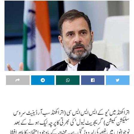
اتراکھنڈ میں ’یو کے ایس ایس ایس سی (اتراکھنڈ سب آرڈینیٹ سروس
سلیکشن کمیشن) گریجویٹ لیول‘ کی بھرتی کا پرچہ لیک ہونے کے بعد
نوجوانوں میں غصے کی لہر دوڑ گئی ہے۔ محنت کے باوجود امتحان کا پیپر افشا