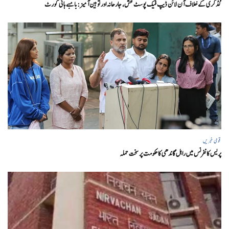
گڈکری کے خلاف آن لائن ڈیپ فیک پوسٹ فحش، جارحانہ اور توہین آمیز:بامبے ہائی کورٹ
قومی خبریں
پریس کانفرنس میں راہل گاندھی کا حکومت پر سخت حملہ