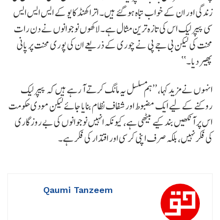
زندگی اور ان کے خواب تباہ ہو گئے ہیں۔ اتراکھنڈ کا یو کے ایس ایس ایس
سی پیپر لیک اس کی تازہ ترین مثال ہے۔ لاکھوں نوجوانوں نے دن رات
محنت کی لیکن بی جے پی نے چوری کے ذریعے ان کی پوری محنت پر پانی
پھیر دیا۔‘‘
انہوں نے مزید کہا، ’’ہم مسلسل یہ مانگ کرتے آ رہے ہیں کہ پیپر لیک
روکنے کے لیے ایک مضبوط اور شفاف نظام بنایا جائے لیکن مودی حکومت
اس پر آنکھیں بند کیے بیٹھی ہے، کیونکہ انہیں نوجوانوں کی بے روزگاری
کی فکر نہیں، بلکہ صرف اپنی کرسی اور اقتدار کی فکر ہے۔
Qaumi Tanzeem