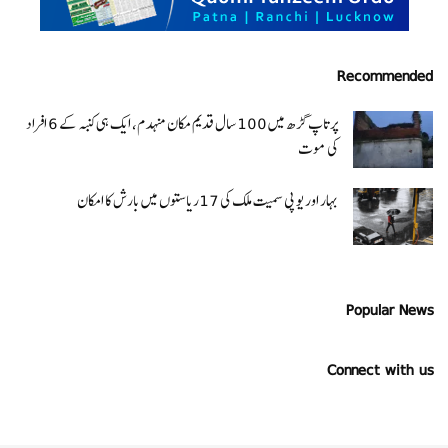
Recommended
پرتاپ گڑھ میں 100 سال قدیم مکان منہدم، ایک ہی کنبہ کے 6 افراد
کی موت
بہار اور یو پی سمیت ملک کی 17ریاستوں میں بارش کا امکان
Popular News
Connect with us