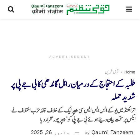
ADVERTISEMENT
Home
قومی خبریں
طلبہ کے احتجاج کے درمیان راہل گاندھی کا بی جے پی پر
شدید حملہ
اتراکھنڈ میں یو کے ایس ایس ایس سی پیپر لیک کے خلاف قائد حزب اختلاف نے
ایکس پر سخت بیان دیتے ہوئے بی جے پی کو ’پیپر چور‘ قرار دیا
Qaumi Tanzeem
by
ستمبر 26, 2025