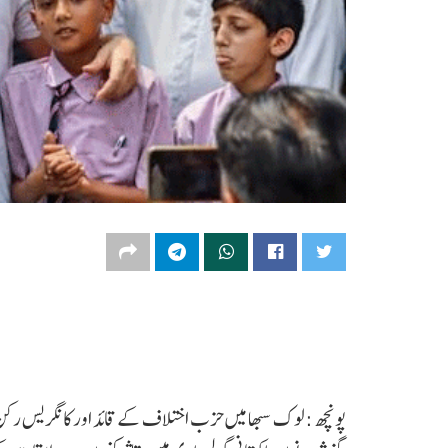
پونچھ :لوک سبھا میں حزب اختلاف کے قائد اور کانگریس رکن پ