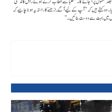
ھ جلد معمول پر آ جائے گا۔‘‘ طلبا سے خطاب کرتے ہوئے راہل گاندھی
ا۔ وہ کہتے ہیں کہ ’’آپ کے لیے آگے بڑھنے کا راستہ یہ ہونا چاہیے کہ
ول میں بہت سے دوست بنائیں۔‘‘