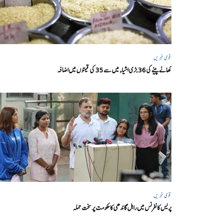
قومی خبریں
کھانے پینے کی 36 بڑی اشیاء میں سے 35 کی قیمتوں میں اضافہ
قومی خبریں
پریس کانفرنس میں راہل گاندھی کا حکومت پر سخت حملہ