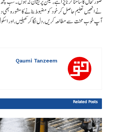
صورتحال کا سامنا کرنا پڑا ہے، لیکن پریشان نہ ہوں۔ سب کچ
نے انھیں تعلیم حاصل کر خود کو مضبوط بنانے کا مشورہ بھی دی
آپ خوب محنت سے مطالعہ کریں، دل لگا کر کھیلیں، اور اسک
Qaumi Tanzeem
Related
Posts