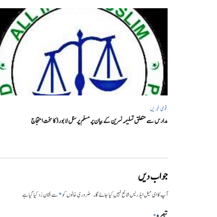
قومی خبریں
مدارس سے متعلق تسلیمہ نسرین کے بیان پر مسلم پرسنل لا بورڈ کا سخت احتجاج
جواب دیں
*
آپ کا ای میل ایڈریس شائع نہیں کیا جائے گا۔
ضروری خانوں کو
سے نشان زد کیا گیا ہے
تبصرہ
*