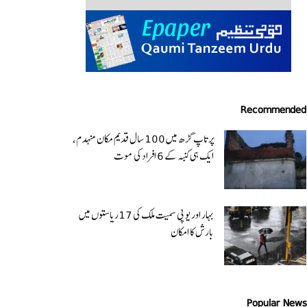
Recommended
پرتاپ گڑھ میں 100 سال قدیم مکان منہدم،
ایک ہی کنبہ کے 6 افراد کی موت
بہار اور یو پی سمیت ملک کی 17ریاستوں میں
بارش کا امکان
Popular News