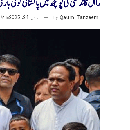
راہل گاندھی کی پونچھ میں پاکستانی گولی ب
Qaumi Tanzeem
by
مئی 24, 2025
in
قومی