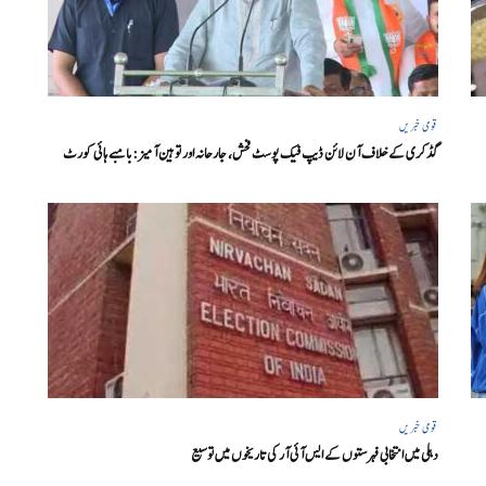
قومی خبریں
گڈکری کے خلاف آن لائن ڈیپ فیک پوسٹ فحش، جارحانہ اور توہین آمیز:بامبے ہائی کورٹ
قومی خبریں
دہلی میں انتخابی فہرستوں کے ایس آئی آر کی تاریخوں میں توسیع