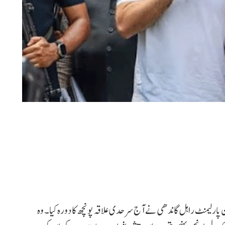
ارلیمنٹ راہل گاندھی نے آج سرحدی علاقہ پونچھ کا دورہ کیا۔ وہ