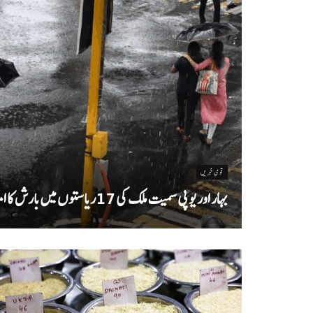
قومی خبریں
بہار اور یو پی سمیت ملک کی 17ریاستوں میں بارش کا امکان