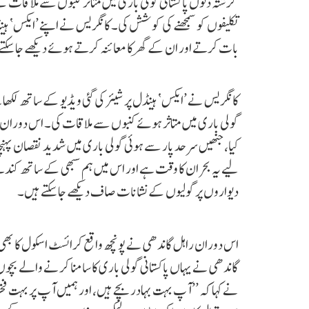
گزشتہ دنوں پاکستانی گولی باری میں متاثر کنبوں سے ملاقات کے
تکلیفوں کو سمجھنے کی کوشش کی۔ کانگریس نے اپنے ’ایکس‘ ہین
بات کرتے اور ان کے گھر کا معائنہ کرتے ہوئے دیکھے جا سکتے
کانگریس نے ’ایکس‘ ہینڈل پر شیئر کی گئی ویڈیو کے ساتھ لکھا
گولی باری میں متاثر ہوئے کنبوں سے ملاقات کی۔ اس دوران ر
کیا، جنھیں سرحد پار سے ہوئی گولی باری میں شدید نقصان پہ
لیے یہ بحران کا وقت ہے اور اس میں ہم سبھی کے ساتھ کندھ
دیواروں پر گولیوں کے نشانات صاف دیکھے جا سکتے ہیں۔
اس دوران راہل گاندھی نے پونچھ واقع کرائسٹ اسکول کا بھی دورہ
گاندھی نے یہاں پاکستانی گولی باری کا سامنا کرنے والے ب
نے کہا کہ ’’آپ بہت بہادر بچے ہیں، اور ہمیں آپ پر بہت فخ