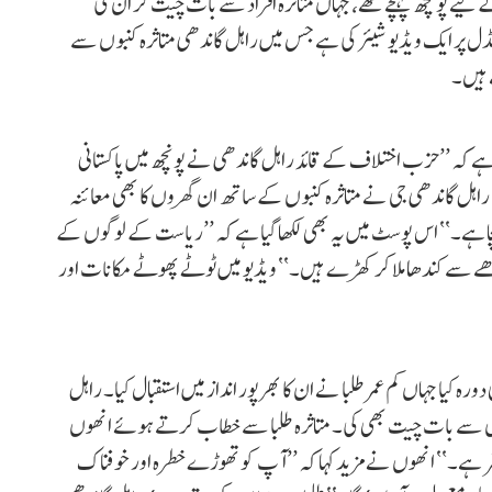
 لیے پونچھ پہنچے تھے، جہاں متاثرہ افراد سے بات چیت کر ان کی
ڈل پر ایک ویڈیو شیئر کی ہے جس میں راہل گاندھی متاثرہ کنبوں سے
 ہیں۔
 ہے کہ ’’حزب اختلاف کے قائد راہل گاندھی نے پونچھ میں پاکستانی
اہل گاندھی جی نے متاثرہ کنبوں کے ساتھ ان گھروں کا بھی معائنہ
نچا ہے۔‘‘ اس پوسٹ میں یہ بھی لکھا گیا ہے کہ ’’ریاست کے لوگوں کے
ے سے کندھا ملا کر کھڑے ہیں۔‘‘ ویڈیو میں ٹوٹے پھوٹے مکانات اور
 کیا جہاں کم عمر طلبا نے ان کا بھرپور انداز میں استقبال کیا۔ راہل
چوں سے بات چیت بھی کی۔ متاثرہ طلبا سے خطاب کرتے ہوئے انھوں
ر ہے۔‘‘ انھوں نے مزید کہا کہ ’’آپ کو تھوڑے خطرہ اور خوفناک