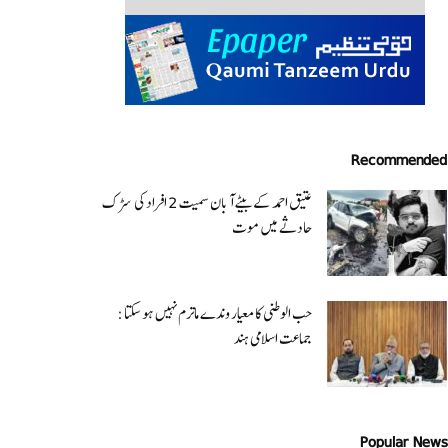
Recommended
عتیق احمد کے بیٹے آبان سمیت 2 افراد کی سڑک
حادثے میں موت
حب الوطنی کا معیار وندے ماترم نہیں ہو سکتا :
جماعت اسلامی ہند
Popular News