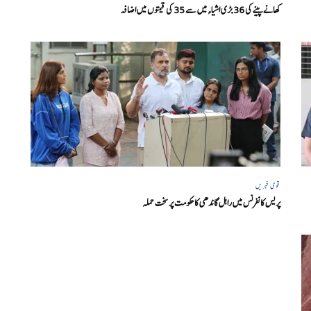
کھانے پینے کی 36 بڑی اشیاء میں سے 35 کی قیمتوں میں اضافہ
قومی خبریں
پریس کانفرنس میں راہل گاندھی کا حکومت پر سخت حملہ