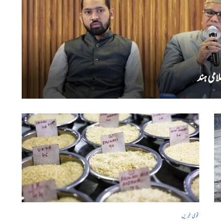
امی ہند
قومی خبریں