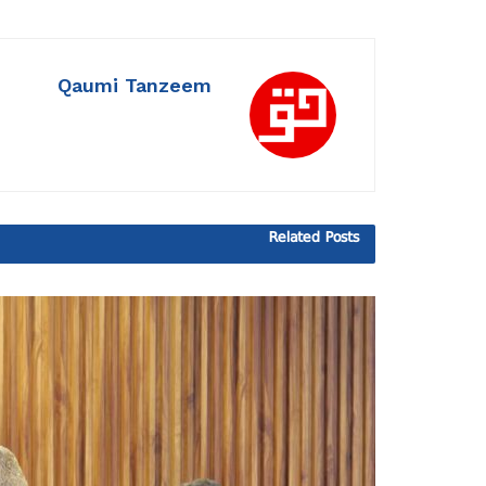
Qaumi Tanzeem
Related
Posts