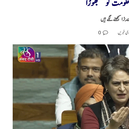
ےحکومت کوجھجھوڑا
 بڑا سمجھنے لگے ہیں
0
می خبریں