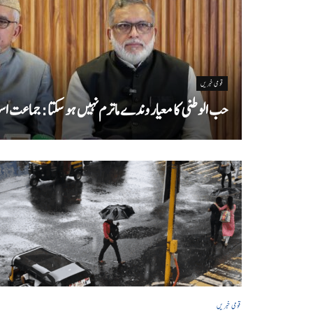
قومی خبریں
حب الوطنی کا معیار وندے ماترم نہیں ہو سکتا : جماعت اسل
قومی خبریں