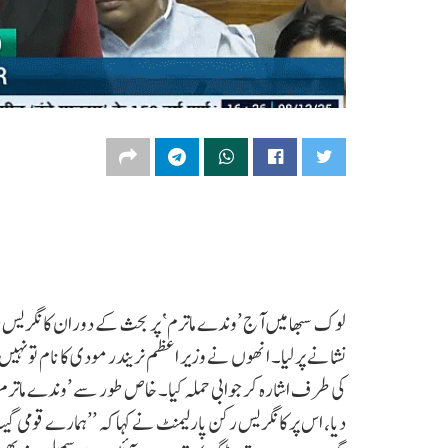
لوک سبھا میں آج ’وندے ماترم‘ پر بحث کے دوران کانگریس رک
نشانے پر لیا۔ انھوں نے وزیر اعظم نریندر مودی کا نام تو نہیں 
کی طرف اشارہ کر جوابی حملہ کیا۔ خاص طور سے ’وندے ماترم
دیا، اس پر کانگریس رکن پارلیمنٹ نے کہا کہ ’’ہمارے قومی گی