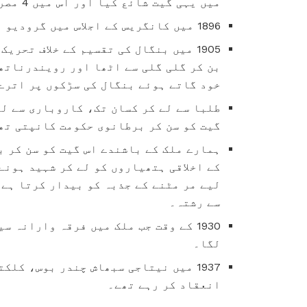
میں یہی گیت شائع کیا اور اس میں 4 مصرعے جوڑے دیے گئے۔
1896 میں کانگریس کے اجلاس میں گرودیو رویندرناتھ ٹیگو جی نے یہ گیت گایا۔
1905 میں بنگال کی تقسیم کے خلاف تحر
بن کر گلی گلی سے اٹھا اور رویندرناتھ 
خود گاتے ہوئے بنگال کی سڑکوں پر اترے
طلبا سے لے کر کسان تک، کاروباری سے لے
گیت کو سن کر برطانوی حکومت کانپتی تھ
ہمارے ملک کے باشندے اس گیت کو سن کر ب
کے اخلاقی ہتھیاروں کو لے کر شہید ہونے
لیے مر مٹنے کے جذبہ کو بیدار کرتا ہے۔
سے رشتہ۔
1930 کے وقت جب ملک میں فرقہ وارانہ
لگا۔
1937 میں نیتاجی سبھاش چندر بوس، کلک
انعقاد کر رہے تھے۔