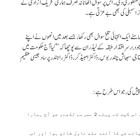
بھی منظوری دی۔ اس پر سوال اٹھانا نہ صرف ہماری تحریک آزادی کے
از اسمبلی کی بھی بے عزتی ہے۔
منے ایک انتہائی تلخ سوال بھی رکھا، جسے بعد میں انھوں نے اپنے
جود برسراقتدار طبقہ کے لیڈران سے پوچھا کہ ’’کیا آج حکومت میں
نیتاجی سبھاش چندر بوس، ڈاکٹر امبیڈکر، ڈاکٹر راجندر پرساد جیسی عظیم
ی پیش کی، جو اس طرح ہے:
1875 میں بنکم چندر چٹوپادھیائے جی نے اس گیت کے پہلے 2 مصرعے لکھے، جو آج ہمارا
پادھیائے جی کا آنند مٹھ ناول شائع ہوا اور اس