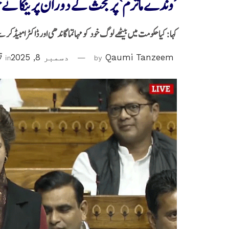
’وندے ماترم‘ پر بحث کے دوران پرینکا ن
کہا: کیا حکومت میں بیٹھے لوگ خود کو مہاتما گاندھی اور ڈاکٹر امبیڈکر سے
Qaumi Tanzeem
by
دسمبر 8, 2025
in
قو