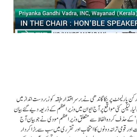
ن پارلیمنٹ پرینکا گاندھی نے برسراقتدار طبقہ کو زبردست انداز میں
لیا، لیکن کئی مواقع پر آج ایوان میں وزیر اعظم کے ذریعہ دیے گئے بیان
‘ کے حذف کردہ الفاظ سے متعلق وزیر اعظم مودی نے جو بیان آج
ت اور قومی ترانہ دونوں کا انتخاب اور تقرری میں سب سے بڑا کردار