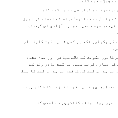
یک کے وقت ’وندے ماترم‘ عوام کے اتحاد کی اپیل
ٹیگور جیسے عظیم مجاہد آزادی اس گیت کو
۔
 کر وکیلوں تک، ہر کسی نے یہ گیت گایا۔ اس
ی۔
رطانوی حکومت کے خلاف سچائی اور عدم تشدد
 کی تیاری کرتے تھے۔ یہ گیت مادر وطن کے
 یہ ہے اس گیت کی طاقت، یہ ہے اس گیت کا ملک
 سیاست ابھری، تب یہ گیت تنازعہ کا شکار ہونے
تہ میں ہونے والے کانگریس کے اجلاس کا