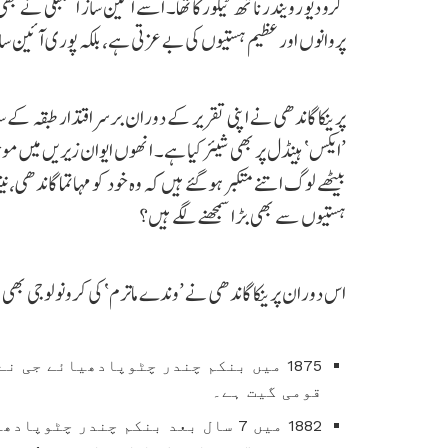
گرو دیو رویندرناتھ ٹیگور کا تھا۔ اسے آئین ساز اسمبلی نے 
پروانوں اور عظیم ہستیوں کی بے عزتی ہے، بلکہ پوری آئین س
پرینکا گاندھی نے اپنی تقریر کے دوران برسراقتدار طبقہ کے سا
’ایکس‘ ہینڈل پر بھی شیئر کیا ہے۔ انھوں ایوان زیریں میں مو
بیٹھے لوگ اتنے متکبر ہو گئے ہیں کہ وہ خود کو مہاتما گاندھی، 
ہستیوں سے بھی بڑا سمجھنے لگے ہیں؟
اس دوران پرینکا گاندھی نے ’وندے ماترم‘ کی کرونولوجی بھ
قومی گیت ہے۔
1882 میں 7 سال بعد بنکم چندر چٹو