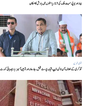
بہار اور یو پی سمیت ملک کی 17ریاستوں میں بارش کا امکان
قومی خبریں
گڈکری کے خلاف آن لائن ڈیپ فیک پوسٹ فحش، جارحانہ اور توہین آمیز:بامبے ہائی کورٹ