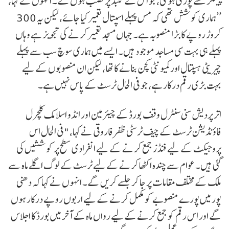
پینلز سے پوری ہو گی، جو اس کے گنبد پر نصب ہوں گے۔ انہوں نے کہا،
’’ہماری کوشش تھی کہ مس پہلے اسپتال تعمیر کیا جائے، لیکن یہ 300
کروڑ روپے کا بڑا منصوبہ ہے۔ جہاں مسجد تعمیر کرنے کی تجویز ہے وہاں
پہلے ہی بہت سی مساجد موجود ہیں۔ ایسے میں ہماری سوچ سب سے پہلے
چیریٹی ہسپتال اور کمیونٹی کچن بنانے کا تھا ، لیکن ان منصوبوں کے لیے
بہت بڑی رقم درکار ہے، جو فی الحال ٹرسٹ کے پاس نہیں ہے۔
اتر پردیش سنی سنٹرل وقف بورڈ کے چیئرمین اور انڈو اسلامک کلچرل
فاؤنڈیشن ٹرسٹ کے چیف ٹرسٹی ظفر فاروقی نے کہا، "فی الحال اس
پروجیکٹ کے لیے فنڈز جمع کرنے کے لیے انفرادی سطح پر کوششیں کی
گئی ہیں۔ عوام سے چندہ اکٹھا کرنے کے لیے ٹرسٹ کے لوگ اگلے ماہ سے
ملک کے مختلف مقامات پر جا کر جلسے کریں گے۔ انہوں نے کہا کہ دھنی
پور میں پورے منصوبے کو مکمل کرنے کے لیے اربوں روپے درکار ہوں
گے اور اس رقم کو جمع کرنے کے لیے رواں ماہ کے آخر میں بورڈ کا اجلاس