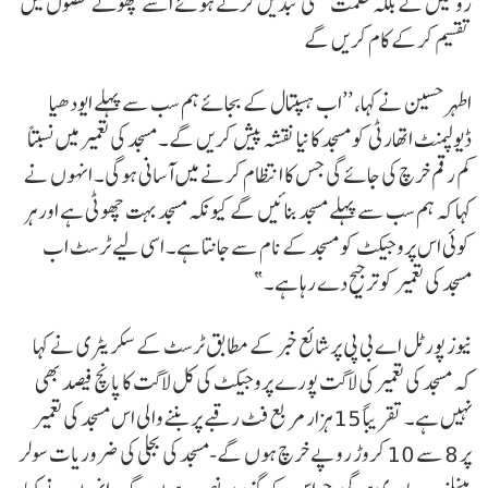
روکیں گے بلکہ حکمت عملی تبدیل کرتے ہوئے اسے چھوٹے حصوں میں
تقسیم کرکے کام کریں گے
اطہر حسین نے کہا، ’’اب ہسپتال کے بجائے ہم سب سے پہلے ایودھیا
ڈیولپمنٹ اتھارٹی کو مسجد کا نیا نقشہ پیش کریں گے۔ مسجد کی تعمیر میں نسبتاً
کم رقم خرچ کی جائے گی جس کا انتظام کرنے میں آسانی ہوگی۔ انہوں نے
کہا کہ ہم سب سے پہلے مسجد بنائیں گے کیونکہ مسجد بہت چھوٹی ہے اور ہر
کوئی اس پروجیکٹ کو مسجد کے نام سے جانتا ہے۔ اسی لیے ٹرسٹ اب
مسجد کی تعمیر کو ترجیح دے رہا ہے۔”
نیوز پورٹل اے بی پی پر شائع خبر کے مطابق ٹرسٹ کے سکریٹری نے کہا
کہ مسجد کی تعمیر کی لاگت پورے پروجیکٹ کی کل لاگت کا پانچ فیصد بھی
نہیں ہے۔ تقریباً 15 ہزار مربع فٹ رقبے پر بننے والی اس مسجد کی تعمیر
پر 8 سے 10 کروڑ روپے خرچ ہوں گے-مسجد کی بجلی کی ضروریات سولر