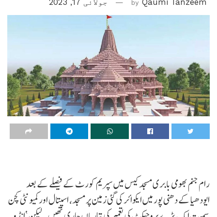
Qaumi Tanzeem
by
جولائی 17, 2023
رام جنم بھومی بابری مسجد کیس میں سپریم کورٹ کے فیصلے کے بعد
ایودھیا کے دھنی پور میں ایکوائر کی گئی زمین پر مسجد، اسپتال اور کمیونٹی کچن
سمیت ایک بڑے پروجیکٹ کی تعمیر کی تیاریاں جاری تھیں۔ لیکن ‘انڈو