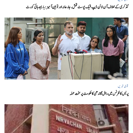
گڈکری کے خلاف آن لائن ڈیپ فیک پوسٹ فحش، جارحانہ اور توہین آمیز:بامبے ہائی کورٹ
قومی خبریں
پریس کانفرنس میں راہل گاندھی کا حکومت پر سخت حملہ