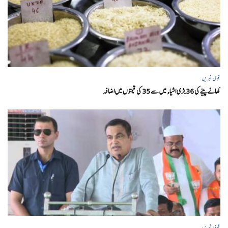
قومی خبریں
کھانے پینے کی 36 بڑی اشیاء میں سے 35 کی قیمتوں میں اضافہ
قومی خبریں