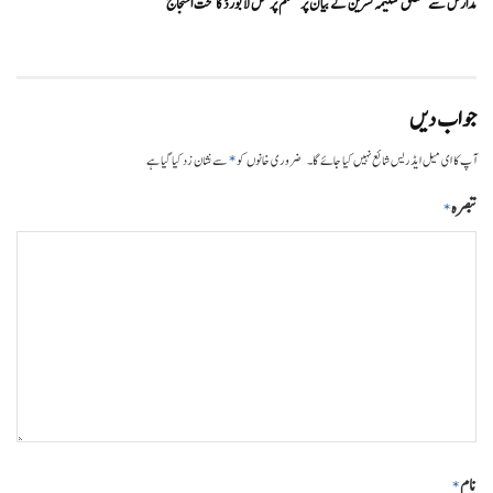
مدارس سے متعلق تسلیمہ نسرین کے بیان پر مسلم پرسنل لا بورڈ کا سخت احتجاج
جواب دیں
*
آپ کا ای میل ایڈریس شائع نہیں کیا جائے گا۔
ضروری خانوں کو
سے نشان زد کیا گیا ہے
تبصرہ
*
نام
*