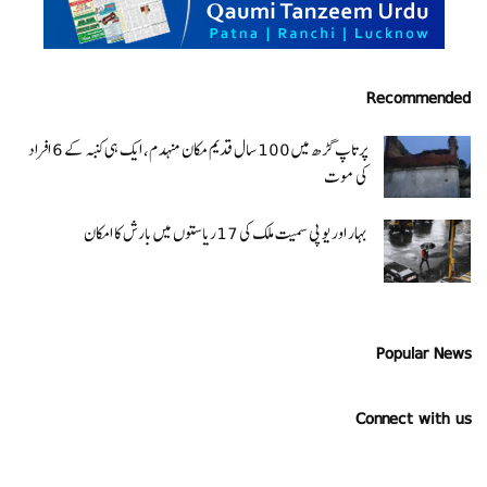
Recommended
پرتاپ گڑھ میں 100 سال قدیم مکان منہدم، ایک ہی کنبہ کے 6 افراد
کی موت
بہار اور یو پی سمیت ملک کی 17ریاستوں میں بارش کا امکان
Popular News
Connect with us