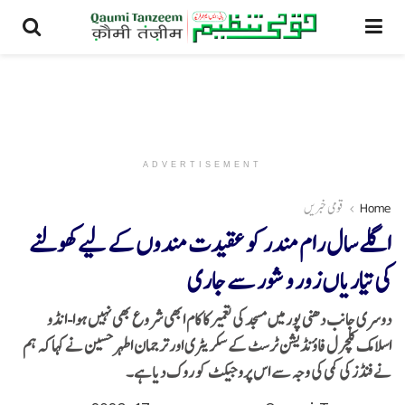
ADVERTISEMENT
Home
قومی خبریں
اگلے سال رام مندر کو عقیدت مندوں کے لیے کھولنے
کی تیاریاں زور و شور سے جاری
دوسری جانب دھنی پور میں مسجد کی تعمیر کا کام ابھی شروع بھی نہیں ہوا-انڈو
اسلامک کلچرل فاؤنڈیشن ٹرسٹ کے سکریٹری اور ترجمان اطہر حسین نے کہا کہ ہم
نے فنڈز کی کمی کی وجہ سے اس پروجیکٹ کو روک دیا ہے۔