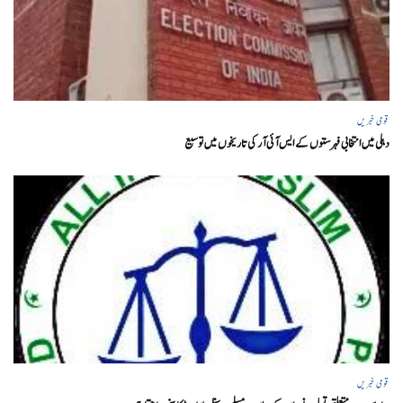
قومی خبریں
دہلی میں انتخابی فہرستوں کے ایس آئی آر کی تاریخوں میں توسیع
قومی خبریں