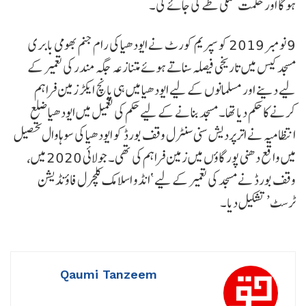
ہو گا اور حکمت عملی طے کی جائے گی۔
9 نومبر 2019 کو سپریم کورٹ نے ایودھیا کی رام جنم بھومی بابری
مسجد کیس میں تاریخی فیصلہ سناتے ہوئے متنازعہ جگہ مندر کی تعمیر کے
لیے دینے اور مسلمانوں کے لیے ایودھیا میں ہی پانچ ایکڑ زمین فراہم
کرنے کا حکم دیا تھا۔ مسجد بنانے کے لیے حکم کی تعمیل میں ایودھیا ضلع
انتظامیہ نے اترپردیش سنی سنٹرل وقف بورڈ کو ایودھیا کی سوہاوال تحصیل
میں واقع دھنی پور گاؤں میں زمین فراہم کی تھی۔ جولائی 2020 میں،
وقف بورڈ نے مسجد کی تعمیر کے لیے ‘انڈو اسلامک کلچرل فاؤنڈیشن
ٹرسٹ’ تشکیل دیا۔
Qaumi Tanzeem