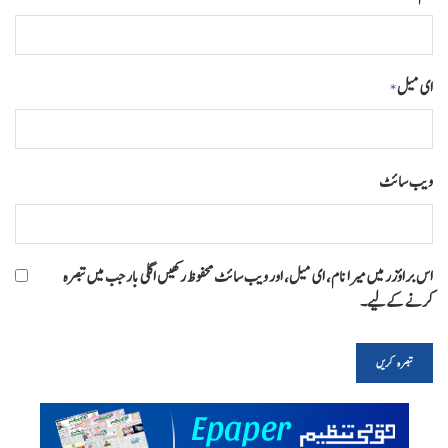
ای میل
*
ویب‌ سائٹ
اس براؤزر میں میرا نام، ای میل، اور ویب سائٹ محفوظ رکھیں اگلی بار جب میں تبصرہ
کرنے کےلیے۔