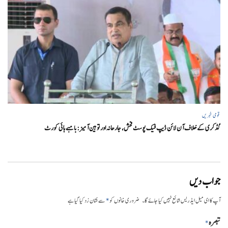
قومی خبریں
گڈکری کے خلاف آن لائن ڈیپ فیک پوسٹ فحش، جارحانہ اور توہین آمیز:بامبے ہائی کورٹ
جواب دیں
*
آپ کا ای میل ایڈریس شائع نہیں کیا جائے گا۔
ضروری خانوں کو
سے نشان زد کیا گیا ہے
تبصرہ
*