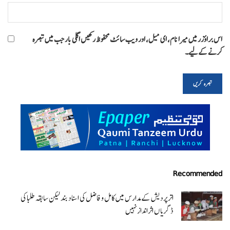
اس براؤزر میں میرا نام، ای میل، اور ویب سائٹ محفوظ رکھیں اگلی بار جب میں تبصرہ
کرنے کےلیے۔
Recommended
اتر پردیش کےمدارس میں کامل و فاضل کی اسناد بند لیکن سابقہ طلبا کی
ڈگریا ں اثرانداز نہیں