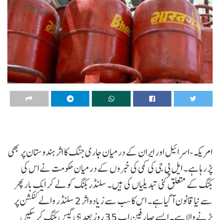
امریکہ-اسرائیل اور ایران کے درمیان جاری جنگ کا اثر ہندوستان پر بھی
پڑ رہا ہے۔ ایل پی جی کی کمی کی خبروں کے درمیان حکومت نے اس کی
بکنگ کے متعلق کئی تبدیلیاں کی ہیں۔ سلنڈر بکنگ کو لے کر ایک بار پھر
سے نیا قانون آ گیا ہے۔ اس کا سب سے زیادہ اثر 2 سلنڈر والے کنکشن پر
پڑنے والا ہے۔ ایسے صارفین اب 35 روز بعد ہی گیس بکنگ کر سکیں