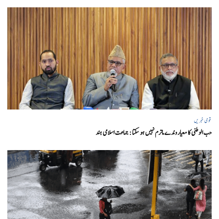
قومی خبریں
حب الوطنی کا معیار وندے ماترم نہیں ہو سکتا : جماعت اسلامی ہند