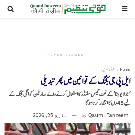
ADVERTISEMENT
Home
قومی خبریں
ایل پی جی بکنگ کے قوانین میں پھر تبدیلی
’اجولا یوجنا‘ کے تحت گیس سلنڈر کا استعمال کرنے والے صارفین کو اگلی بکنگ کے
لیے 45 دن کا انتظار کرنا ہوگا
Qaumi Tanzeem
by
مارچ 25, 2026