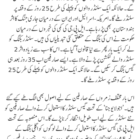
گے۔ حالانکہ ایک سلنڈر والوں کو پہلے کی طرح 25 روز کے وقفہ پر
سلنڈر ملے گا۔امریکہ-اسرائیل اور ایران کے درمیان جاری جنگ کا اثر
ہندوستان پر بھی پڑ رہا ہے۔ ایل پی جی کی کمی کی خبروں کے درمیان
حکومت نے اس کی بکنگ کے متعلق کئی تبدیلیاں کی ہیں۔ سلنڈر بکنگ کو
لے کر ایک بار پھر سے نیا قانون آ گیا ہے۔ اس کا سب سے زیادہ اثر 2
سلنڈر والے کنکشن پر پڑنے والا ہے۔ ایسے صارفین اب 35 روز بعد ہی
گیس بکنگ کر سکیں گے۔ حالانکہ ایک سلنڈر والوں کو پہلے کی طرح 25
روز کے وقفہ پر سلنڈر ملے گا۔
اس بار مختلف زمروں کے صارفین کے لیے اصول بھی الگ طے کیے گئے
ہیں۔ ’اجولا یوجنا‘ کے تحت گیس سلنڈر کا استعمال کرنے والے صارفین کو
نئے سلنڈر کے لیے اب طویل انتظار کرنا پڑے گا۔ اس منصوبہ کے تحت
ایل پی جی گیس سلنڈر کا استعمال کرنے والے لوگوں کو اگلی بکنگ کے
لیے 45 دن کا انتظار کرنا ضروری ہوگا۔ دوسری جانب جن صارفین کے