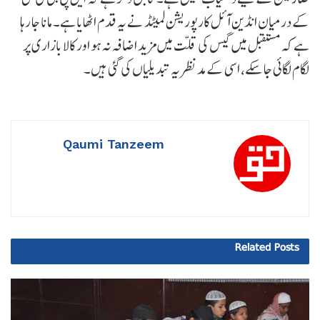
کے درمیان انڈین آئل کارپوریشن لمیٹڈ نے یہ قدم اٹھایا ہے۔ مانا جا رہا
ہے کہ مستقبل میں گیس کی قلت میں مزید اضافہ نہ ہو اور کالا بازاری پر
لگام لگائی جا سکے، اسی کے مدنظر یہ تبدیلیاں کی گئی ہیں۔
Qaumi Tanzeem
Related
Posts