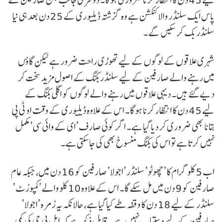
پاس ایک سلنڈر والا کنکشن ہے وہ گزشتہ ڈیلیوری کے 25 دن بعد ہی نیا
سلنڈر بک کر سکیں گے۔
شہری علاقوں کے لوگوں کے لیے تھوڑی راحت ضرور ہے لیکن گاؤں
میں رہنے والے صارفین کے لیے سلنڈر بکنگ کے اصول مزید سخت کر
دیے گئے ہیں۔ دیہی علاقوں میں رہنے والے لوگوں کو اگلی بکنگ کے
لیے 45 دن کا انتظار کرنا ہوگا۔ اس کے علاوہ ڈیلیوری کے وقت او ٹی پی
بتانا بھی ضروری کر دیا گیا ہے۔ اگر کوئی صارف ’ای کے وائی سی‘ مکمل
نہیں کرتا ہے تو اس کی بکنگ منسوخ بھی کی جا سکتی ہے۔
اب 5 کلوگرام کا ’چھوٹو‘ سلنڈر ’اجولا‘ صارفین کو 16 دن میں، جبکہ عام
صارفین کو 9 دن میں مل سکے گا۔ اس کے علاوہ 10 کلو والے ’کمپوزٹ‘
سلنڈر کے لیے 18 دن کا وقفہ طے کیا گیا ہے، حالانکہ یہ زمرہ ’اجولا‘
صارفین کے لیے دستیاب نہیں ہے۔ قابل ذکر ہے کہ ایل پی جی کی کمی