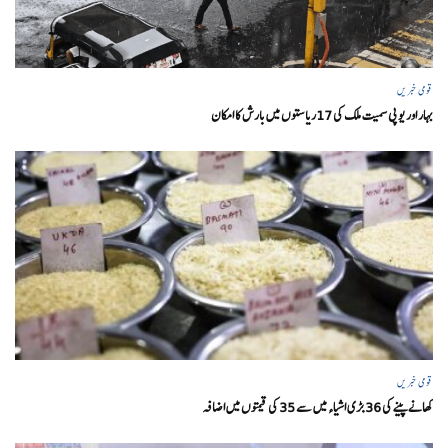
قومی خبریں
بہار اور یو پی سمیت ملک کی 17ریاستوں میں بارش کا امکان
قومی خبریں
کھانے پینے کی 36 بڑی اشیاء میں سے 35 کی قیمتوں میں اضافہ