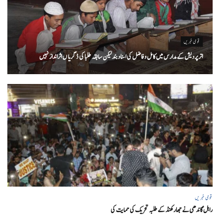
قومی خبریں
اتر پردیش کےمدارس میں کامل و فاضل کی اسناد بند لیکن سابقہ طلبا کی ڈگریا ں اثرانداز نہیں
قومی خبریں
راہل گاندھی نے جھارکھنڈ کے طلبہ تحریک کی حمایت کی