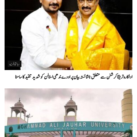
ریاستی خبریں
اداکارہ تریشا کرشنن سے متعلق ناشائستہ بیان پر اودے ندھی اسٹالن کو شدید تنقید کا سامنا