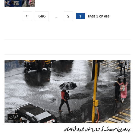
…
1
686
2
PAGE 1 OF 686
قومی خبریں
بہار اور یو پی سمیت ملک کی 17ریاستوں میں بارش کا امکان