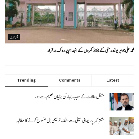
قومی خبریں
محمد علی جوہر یونیورسٹی کے 38 کمروں کے انہدام پر روک برقرار
Trending
Comments
Latest
مشکل حالات کے سبب بہار کی بیٹیاں تعلیم سے دور
مشترکہ پارلیمانی کمیٹی سے وقف ترمیمی بل منسوخ کرنے کا مطالبہ