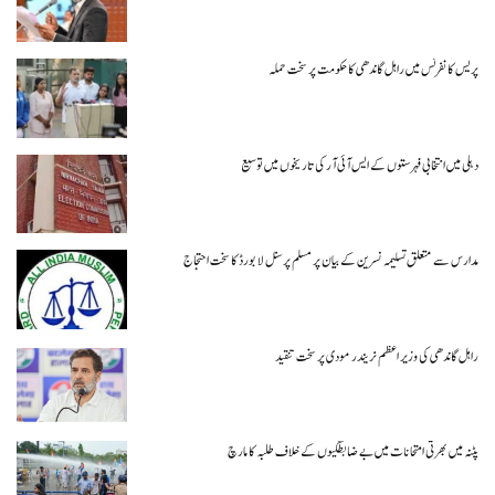
پریس کانفرنس میں راہل گاندھی کا حکومت پر سخت حملہ
دہلی میں انتخابی فہرستوں کے ایس آئی آر کی تاریخوں میں توسیع
مدارس سے متعلق تسلیمہ نسرین کے بیان پر مسلم پرسنل لا بورڈ کا سخت احتجاج
راہل گاندھی کی وزیر اعظم نریندر مودی پر سخت تنقید
پٹنہ میں بھرتی امتحانات میں بے ضابطگیوں کے خلاف طلبہ کا مارچ