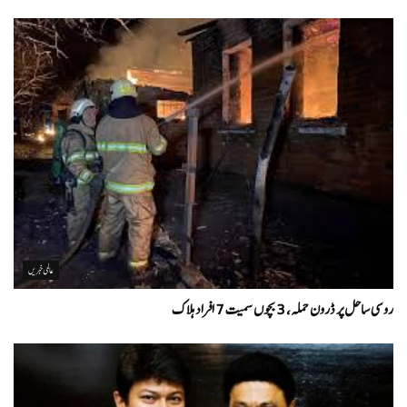
عالمی خبریں
روسی ساحل پر ڈرون حملہ، 3 بچوں سمیت 7 افراد ہلاک