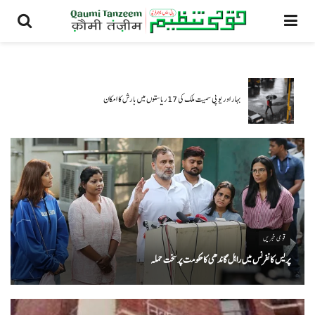
کھانے پینے کی 36 بڑی اشیاء میں سے 35 کی قیمتوں میں اضافہ
قومی خبریں
پریس کانفرنس میں راہل گاندھی کا حکومت پر سخت حملہ