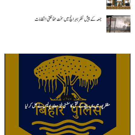
جمعہ کے پیش نظر بہرائچ میں سخت حفاظتی انتظامات
بہار
مظفر پور میں ماں بیٹے کے قتل کا سنسنی خیز معاملہ پولیس نے حل کر لیا