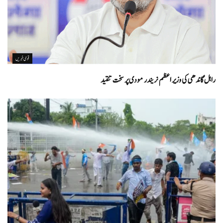
قومی خبریں
راہل گاندھی کی وزیر اعظم نریندر مودی پر سخت تنقید