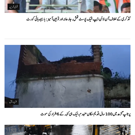
قومی خبریں
گڈکری کے خلاف آن لائن ڈیپ فیک پوسٹ فحش، جارحانہ اور توہین آمیز:بامبے ہائی کورٹ
اتر پردیش
پرتاپ گڑھ میں 100 سال قدیم مکان منہدم، ایک ہی کنبہ کے 6 افراد کی موت