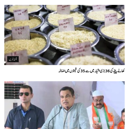
قومی خبریں
کھانے پینے کی 36 بڑی اشیاء میں سے 35 کی قیمتوں میں اضافہ