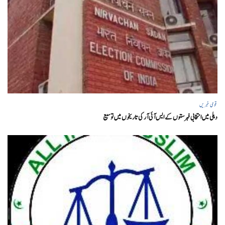
قومی خبریں
دہلی میں انتخابی فہرستوں کے ایس آئی آر کی تاریخوں میں توسیع