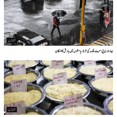
قومی خبریں
بہار اور یو پی سمیت ملک کی 17ریاستوں میں بارش کا امکان
قومی خبریں