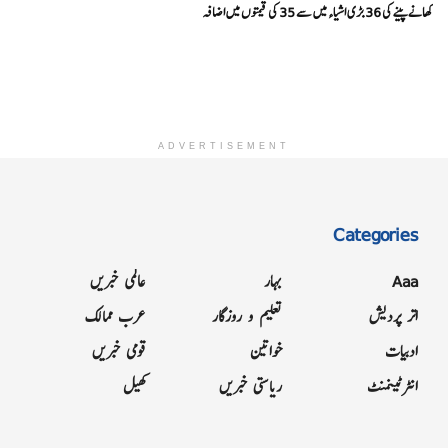
کھانے پینے کی 36 بڑی اشیاء میں سے 35 کی قیمتوں میں اضافہ
ADVERTISEMENT
Categories
Aaa
بہار
عالمی خبریں
اتر پردیش
تعلیم و روزگار
عرب ممالک
ادبیات
خواتین
قومی خبریں
انٹرٹینمنٹ
ریاستی خبریں
کھیل