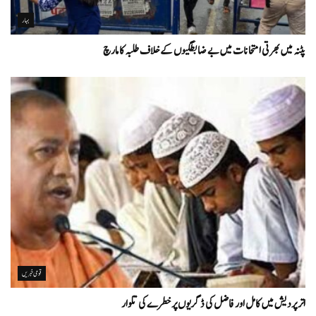
بہار
پٹنہ میں بھرتی امتحانات میں بے ضابطگیوں کے خلاف طلبہ کا مارچ
قومی خبریں
اتر پردیش میں کامل اور فاضل کی ڈگریوں پر خطرے کی تلوار