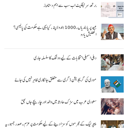
برتھ سرٹیفکیٹ اب سب سے اہم دستاویز
عید پر پابندیاں، 1000 ہندو لاپتہ، کیا یہی ہے حکومت کی پالیسی؟
اکھلیش یادو
دہلی اسمبلی انتخابات کے لیے ووٹنگ کا سلسلہ جاری
مودی کی گریجویشن ڈگری سے متعلق جانکاری ظاہر نہیں کی جائے
سعودی عرب میں سڑک حادثہ میں والد اورچار بچے جاں بحق
پیپر لیک کےمجرموں کو سزا دینےکے لیے حکومت پرعزم ۔صدر جمہوریہ