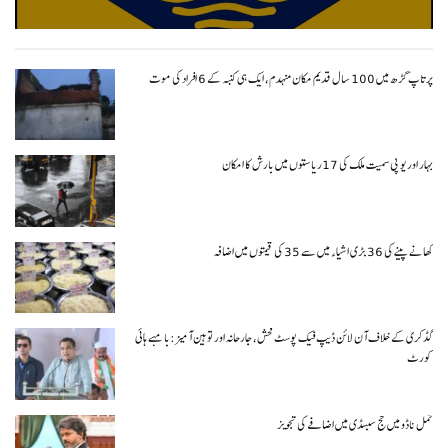
پرتاپ گڑھ میں 100 سال قدیم مکان منہدم، ایک ہی کنبہ کے 6 افراد کی موت
بہار اور یو پی سمیت ملک کی 17ریاستوں میں بارش کا امکان
کھانے پینے کی 36 بڑی اشیاء میں سے 35 کی قیمتوں میں اضافہ
گڈکری کے خلاف آن لائن ڈیپ فیک پوسٹ فحش، جارحانہ اور توہین آمیز:بامبے ہائی
کورٹ
تمل ناڈو میں حج سبسڈی میں اضافے کی تجویز