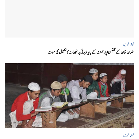
قومی خبریں
سلمان خان کے گلیکسی اپارٹمنٹ کے باہر ڈیوٹی پر تعینات کانسٹیبل کی موت
قومی خبریں