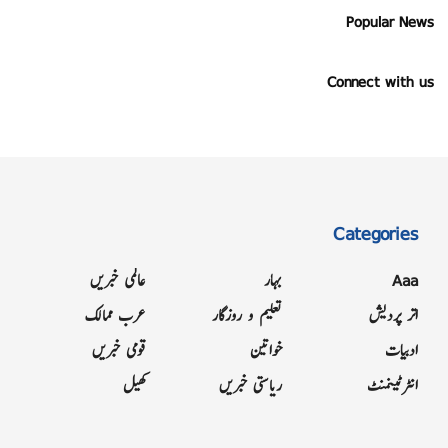
Popular News
Connect with us
Categories
Aaa
بہار
عالمی خبریں
اتر پردیش
تعلیم و روزگار
عرب ممالک
ادبیات
خواتین
قومی خبریں
انٹرٹینمنٹ
ریاستی خبریں
کھیل