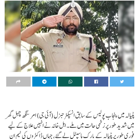
پٹیالہ میں پنجاب پولیس کے سابق انسپکٹر جنرل (آئی جی) امر سنگھ چہل گھر
میں شدید طور پر زخمی حالت میں ملے۔ اہل خانہ نے انہیں علاج کے لیے
فوری طور پر پٹیالہ کے پارک ہاسپٹل لے گئے، جہاں ڈاکٹروں کی ٹیم ان