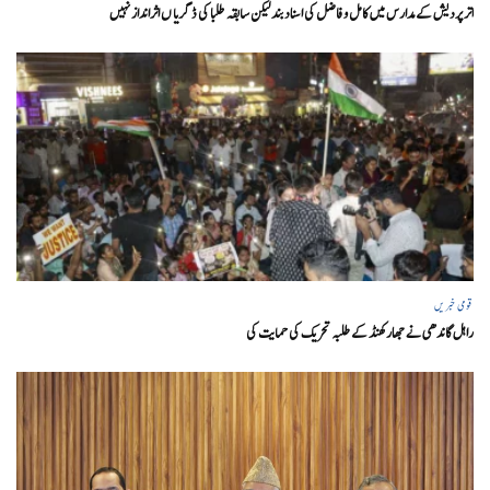
اتر پردیش کےمدارس میں کامل و فاضل کی اسناد بند لیکن سابقہ طلبا کی ڈگریا ں اثرانداز نہیں
قومی خبریں
راہل گاندھی نے جھارکھنڈ کے طلبہ تحریک کی حمایت کی