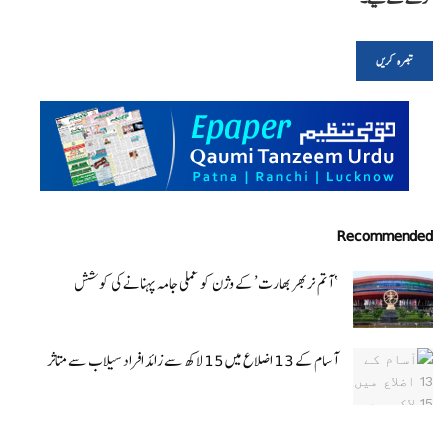
Recommended
‘ آتم نربھر بھارت’ کے وژن کو عملی جامہ پہنانے کی کوشش
آسام کے 13 اضلاع میں 15 لاکھ سے زائد افراد سیلاب سے متاثر