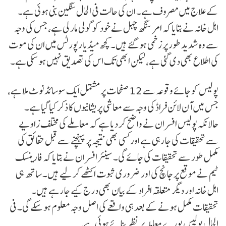
کے علاج میں مصروف ہے۔ ان کی حالت فی الحال سنگین بنی ہوئی ہے۔
اہل خانہ نے بتایا کہ امر سنگھ چہل نے خود کو گولی مار لی ہے، جس کی وجہ
سے وہ شدید طور پر زخمی ہو گئے ہیں۔ کچھ میڈیا رپورٹس میں ان کی موت
کی اطلاع بھی دی گئی ہے، لیکن ابھی تک اس کی تصدیق نہیں ہو سکی ہے۔
پولیس کو جائے وقوعہ سے 12 صفحات پر مشتمل ایک سوسائڈ نوٹ ملا ہے،
جس میں آن لائن فراڈ کی وجہ سے معاشی پریشانیوں کا ذکر کیا گیا ہے۔
حالانکہ پولیس افسران نے واضح کر دیا ہے کہ معاملے کی مختلف زاویے
سے تحقیقات کی جا رہی ہے اور کسی بھی نتیجہ پر پہنچنے سے قبل حقائق کی
مکمل طور سے تحقیقات کی جائے گی۔ سینئر افسران نے بتایا کہ فارینسک
ٹیم نے موقع پر جانچ کی اور ضروری ثبوت اکٹھے کر لیے ہیں۔ ساتھ ہی
اہل خانہ اور دیگر متعلقہ افراد کے بیان بھی درج کیے جا رہے ہیں۔
تحقیقات مکمل ہونے کے بعد ہی واقعے کی اصل وجہ معلوم ہو سکے گی۔ فی
الحال پولیس پورے معاملہ پر نظر بنائے ہوئی ہے۔