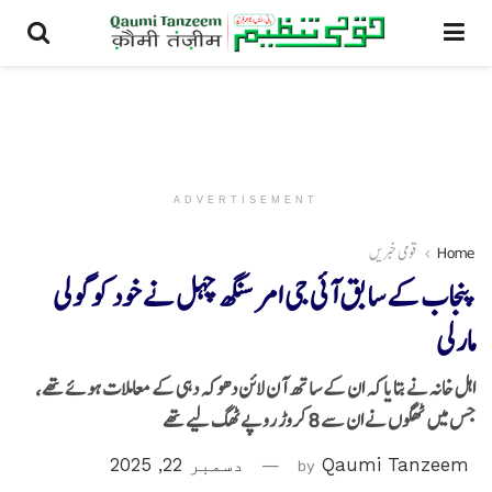
ADVERTISEMENT
Home
قومی خبریں
پنجاب کے سابق آئی جی امر سنگھ چہل نے خود کو گولی
مارلی
اہل خانہ نے بتایا کہ ان کے ساتھ آن لائن دھوکہ دہی کے معاملات ہوئے تھے،
جس میں ٹھگوں نے ان سے 8 کروڑ روپے ٹھگ لیے تھے
Qaumi Tanzeem
by
دسمبر 22, 2025