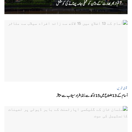
‘ آتم نربھر بھارت’ کے وژن کو عملی جامہ پہنانے کی کوشش
قومی خبریں
آسام کے 13 اضلاع میں 15 لاکھ سے زائد افراد سیلاب سے متاثر