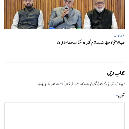
قومی خبریں
حب الوطنی کا معیار وندے ماترم نہیں ہو سکتا : جماعت اسلامی ہند
جواب دیں
*
آپ کا ای میل ایڈریس شائع نہیں کیا جائے گا۔
ضروری خانوں کو
سے نشان زد کیا گیا ہے
تبصرہ
*