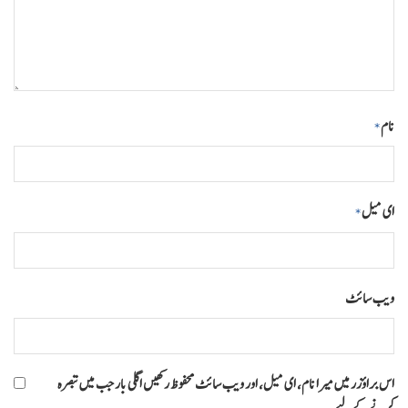
نام
*
ای میل
*
ویب‌ سائٹ
اس براؤزر میں میرا نام، ای میل، اور ویب سائٹ محفوظ رکھیں اگلی بار جب میں تبصرہ
کرنے کےلیے۔