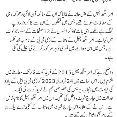
امر سنگھ چہل کے اہل خانہ نے بتایا کہ ان کے ساتھ آن لائن دھوکہ دہی
کے معاملات ہوئے تھے، جس میں ٹھگوں نے ان سے 8 کروڑ روپے
ٹھگ لیے تھے۔ اسی بات کا ذکر انہوں نے 12 صفحات کے سوسائڈ نوٹ
میں کیا ہے۔ امر سنگھ چہل نے پنجاب کے ڈی جی پی کے نام یہ خط لکھا
ہے، جس میں اس معاملے میں فوری توجہ مرکوز کرنے کی اپیل کی گئی
ہے۔
واضح رہے کہ امر سنگھ چہل 2015 کے فریدکوٹ فائرنگ معاملے میں
ملزم ہیں۔ اس معاملے میں 24 فروری 2023 کو ڈی جی پی ایل کے یادو
کی قیادت میں پنجاب پولیس کی خصوصی ٹیم نے فریدکوٹ کی ایک
عدالت میں چارج شیٹ داخل کی تھی۔ اس میں امر سنگھ چہل کا نام شامل
ہے۔ اس نے کے علاوہ اس چارج شیٹ میں پنجاب کے کئی بڑے لیڈران
کے نام بھی شامل کیے گئے ہیں۔