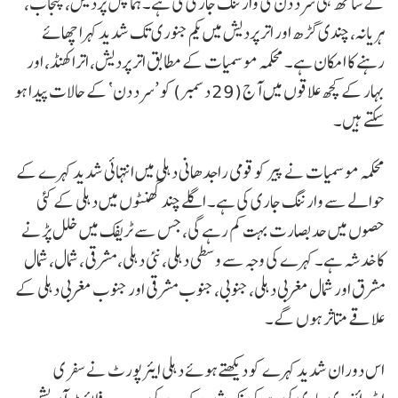
کے ساتھ ہی سرد دن کی وارننگ جاری کی ہے۔ ہماچل پردیش، پنجاب،
ہریانہ، چندی گڑھ اور اتر پردیش میں یکم جنوری تک شدید کہرا چھائے
رہنے کا امکان ہے۔ محکمہ موسمیات کے مطابق اتر پردیش، اتراکھنڈ، اور
بہار کے کچھ علاقوں میں آج (29 دسمبر) کو ’سرد دن‘ کے حالات پیدا ہو
سکتے ہیں۔
محکمہ موسمیات نے پیر کو قومی راجدھانی دہلی میں انتہائی شدید کہرے کے
حوالے سے وارننگ جاری کی ہے۔ اگلے چند گھنٹوں میں دہلی کے کئی
حصوں میں حد بصارت بہت کم رہے گی، جس سے ٹریفک میں خلل پڑنے
کا خدشہ ہے۔ کہرے کی وجہ سے وسطی دہلی، نئی دہلی، مشرقی، شمال، شمال
مشرق اور شمال مغربی دہلی، جنوبی، جنوب مشرقی اور جنوب مغربی دہلی کے
علاقے متاثر ہوں گے۔
اس دوران شدید کہرے کو دیکھتے ہوئے دہلی ایئرپورٹ نے سفری