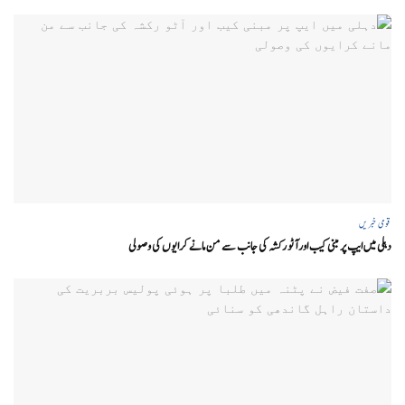
قومی خبریں
دہلی میں ایپ پر مبنی کیب اور آٹو رکشہ کی جانب سے من مانے کرایوں کی وصولی