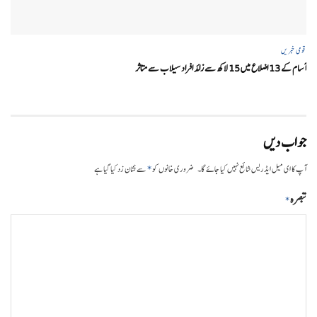
قومی خبریں
آسام کے 13 اضلاع میں 15 لاکھ سے زائد افراد سیلاب سے متاثر
جواب دیں
*
آپ کا ای میل ایڈریس شائع نہیں کیا جائے گا۔
ضروری خانوں کو
سے نشان زد کیا گیا ہے
تبصرہ
*