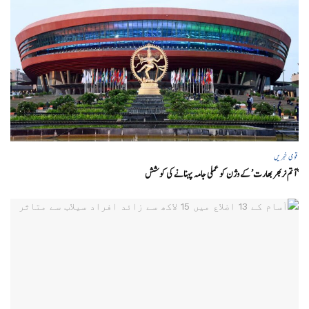
قومی خبریں
‘ آتم نربھر بھارت’ کے وژن کو عملی جامہ پہنانے کی کوشش