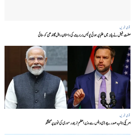
قومی خبریں
صفت فیض نے پٹنہ میں طلبا پر ہوئی پولیس بربریت کی داستان راہل گاندھی کو سنائی
قومی خبریں
امریکی نائب صدر جے ڈی وینس سے وزیر اعظم نریندر مودی کی فون پر گفتگو