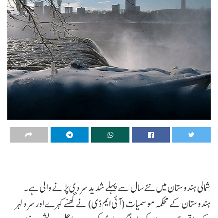
شمالی ہندوستان میں نئے سال سے پہلے شدید سردی پڑنے والی ہے۔
ہندوستان کے محکمہ موسمیات (آئی ایم ڈی) نے گھنے کہرے اور سرد لہر