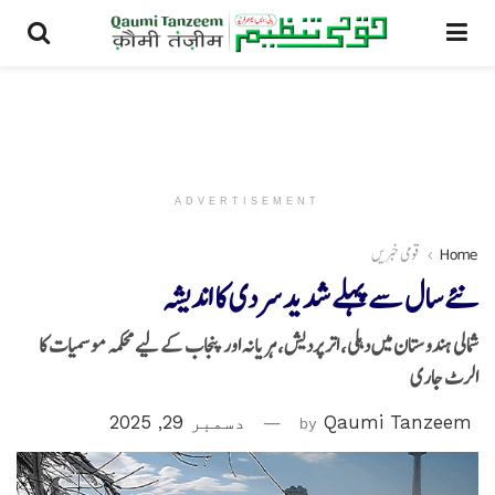
ADVERTISEMENT
Home
قومی خبریں
نئے سال سے پہلے شدید سردی کا اندیشہ
شمالی ہندوستان میں دہلی، اتر پردیش، ہریانہ اور پنجاب کے لیے محکمہ موسمیات کا
الرٹ جاری
Qaumi Tanzeem
by
دسمبر 29, 2025