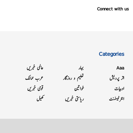
Connect with us
Categories
Aaa
بہار
عالمی خبریں
اتر پردیش
تعلیم و روزگار
عرب ممالک
ادبیات
خواتین
قومی خبریں
انٹرٹینمنٹ
ریاستی خبریں
کھیل
Grievance
Terms & Conditions
Advertise
About