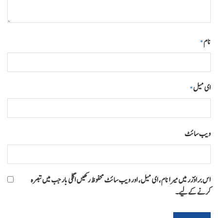
نام
*
ای میل
*
ویب‌ سائٹ
اس براؤزر میں میرا نام، ای میل، اور ویب سائٹ محفوظ رکھیں اگلی بار جب میں تبصرہ
کرنے کےلیے۔