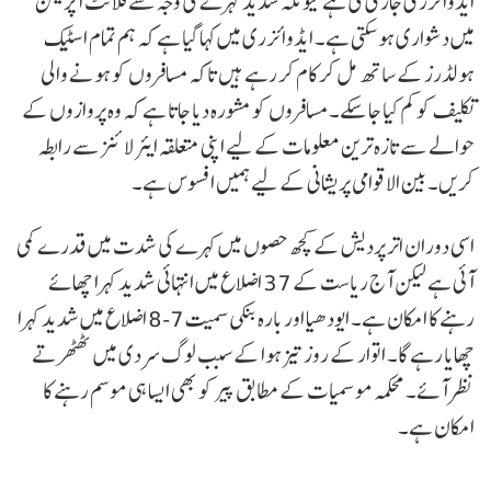
ایڈوائزری جاری کی ہے کیونکہ شدید کہرے کی وجہ سے فلائٹ آپریشن
میں دشواری ہو سکتی ہے۔ ایڈوائزری میں کہا گیا ہے کہ ہم تمام اسٹیک
ہولڈرز کے ساتھ مل کر کام کر رہے ہیں تاکہ مسافروں کو ہونے والی
تکلیف کو کم کیا جا سکے۔ مسافروں کو مشورہ دیا جاتا ہے کہ وہ پروازوں کے
حوالے سے تازہ ترین معلومات کے لیے اپنی متعلقہ ایئر لائنز سے رابطہ
کریں۔ بین الاقوامی پریشانی کے لیے ہمیں افسوس ہے۔
اسی دوران اتر پردیش کے کچھ حصوں میں کہرے کی شدت میں قدرے کمی
آئی ہے لیکن آج ریاست کے 37 اضلاع میں انتہائی شدید کہرا چھائے
رہنے کا امکان ہے۔ ایودھیا اور بارہ بنکی سمیت 7-8 اضلاع میں شدید کہرا
چھایا رہے گا۔ اتوار کے روز تیز ہوا کے سبب لوگ سردی میں ٹھٹھرتے
نظر آئے۔ محکمہ موسمیات کے مطابق پیر کو بھی ایسا ہی موسم رہنے کا
امکان ہے۔