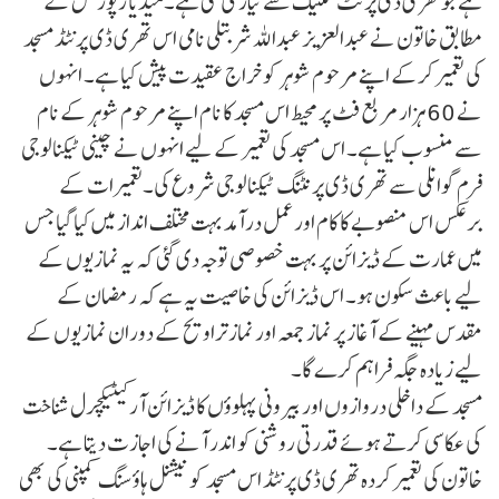
ہے جو تھری ڈی پرنٹ تکنیک سے تیار کی گئی ہے۔میڈیا رپورٹس کے
مطابق خاتون نے عبدالعزیز عبداللہ شربتلی نامی اس تھری ڈی پرنٹڈ مسجد
کی تعمیر کرکے اپنے مرحوم شوہر کو خراج عقیدت پیش کیا ہے۔ انہوں
نے 60 ہزار مربع فٹ پر محیط اس مسجد کا نام اپنے مرحوم شوہر کے نام
سے منسوب کیا ہے۔ اس مسجد کی تعمیر کے لیے انہوں نے چینی ٹیکنالوجی
فرم گوانلی سے تھری ڈی پرنٹنگ ٹیکنالوجی شروع کی۔تعمیرات کے
برعکس اس منصوبے کا کام اور عمل درآمد بہت مختلف انداز میں کیا گیا جس
میں عمارت کے ڈیزائن پر بہت خصوصی توجہ دی گئی کہ یہ نمازیوں کے
لیے باعث سکون ہو۔ اس ڈیزائن کی خاصیت یہ ہے کہ رمضان کے
مقدس مہینے کے آغاز پر نماز جمعہ اور نماز تراویح کے دوران نمازیوں کے
لیے زیادہ جگہ فراہم کرے گا۔
مسجد کے داخلی دروازوں اور بیرونی پہلوؤں کا ڈیزائن آرکیٹیکچرل شناخت
کی عکاسی کرتے ہوئے قدرتی روشنی کو اندر آنے کی اجازت دیتا ہے۔
خاتون کی تعمیر کردہ تھری ڈی پرنٹڈ اس مسجد کو نیشنل ہاؤسنگ کمپنی کی بھی