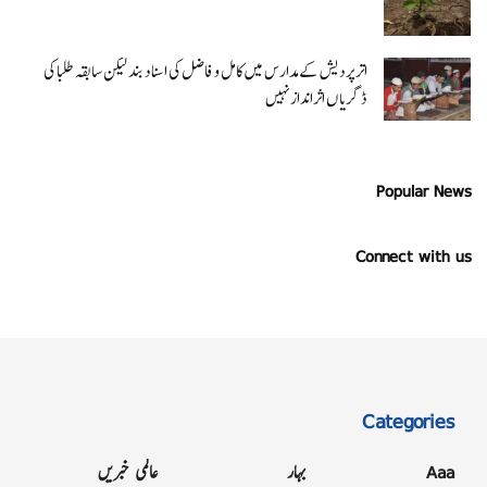
اتر پردیش کےمدارس میں کامل و فاضل کی اسناد بند لیکن سابقہ طلبا کی
ڈگریا ں اثرانداز نہیں
Popular News
Connect with us
Categories
Aaa
بہار
عالمی خبریں