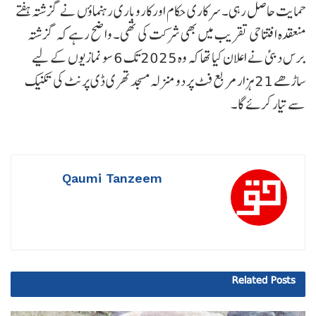
حمایت حاصل رہی۔ سرکاری حکام اورکاروباری رہنماؤں نے گزشتہ ہفتے
منعقدہ افتتاحی تقریب میں بھی شرکت کی تھی۔ واضح رہے کہ گزشتہ
برس دبئی نے اعلان کیا تھا کہ وہ 2025 تک 6 سو نمازیوں کے لیے
ساڑھے 21 ہزار مربع فٹ پر دو منزلہ مسجد تھری ڈی پرنٹ کی تکنیک
سے تیار کرئے گا۔
Qaumi Tanzeem
Related
Posts