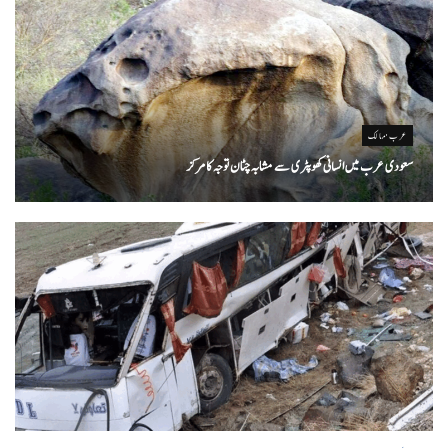
عرب ممالک
سعودی عرب میں انسانی کھوپٹری سے مشابہ چٹان توجہ کا مرکز