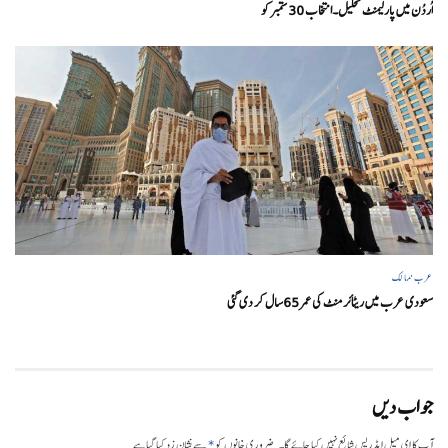
اُردُن میں پارلیمنٹ تحلیل۔انتخاب 30 ستمبرکو
عرب ممالک
سعودی عرب میں ریٹائرمنٹ کی عمر 65سال کر دی گئی
جواب دیں
*
آپ کا ای میل ایڈریس شائع نہیں کیا جائے گا۔
ضروری خانوں کو
سے نشان زد کیا گیا ہے