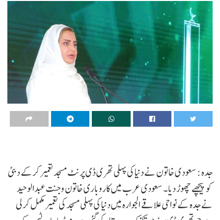
جدہ : سعودی خاتون نے دنیا کی پہلی تھری ڈی پرنٹ مسجد تعمیر کرکے دبئی
کو پیچھے چھوڑ دیا۔ سعودی عرب میں کاروباری خاتون وجنت عبدالوحید
نے جدہ کے نواحی علاقے الجوارہ میں دنیا کی پہلی مسجد کی تعمیر مکمل کرلی