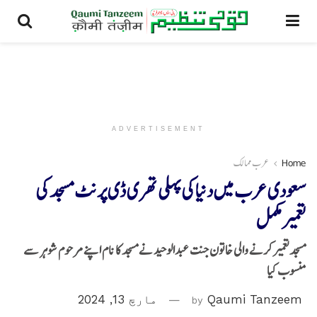
ADVERTISEMENT
Home
عرب ممالک
سعودی عرب میں دنیا کی پہلی تھری ڈی پرنٹ مسجد کی
تعمیرمکمل
مسجدتعمیر کرنے والی خاتون جنت عبدالوحید نےمسجد کا نام اپنے مرحوم شوہر سے
منسوب کیا
Qaumi Tanzeem
by
مارچ 13, 2024