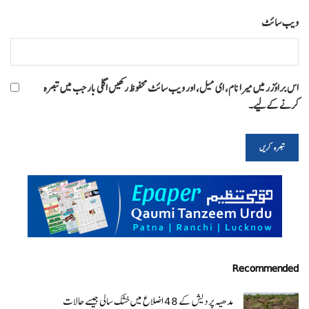
ویب‌ سائٹ
اس براؤزر میں میرا نام، ای میل، اور ویب سائٹ محفوظ رکھیں اگلی بار جب میں تبصرہ
کرنے کےلیے۔
Recommended
مدھیہ پردیش کے 48 اضلاع میں خشک سالی جیسے حالات