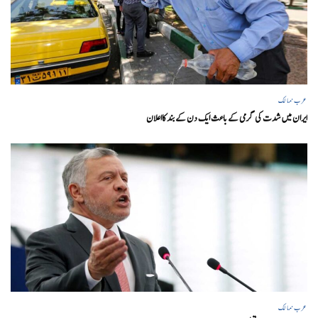
عرب ممالک
ایران میں شدت کی گرمی کے باعث ایک دن کے بند کااعلان
عرب ممالک