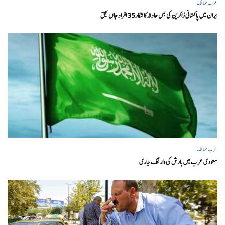
عرب ممالک
ایران میں پاکستانی زائرین کی بس حادثہ کا شکار35 افراد جاں بحق
عرب ممالک
سعودی عرب میں بارش کی وارننگ جاری