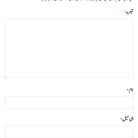
تبصرہ
*
نام
*
ای میل
*