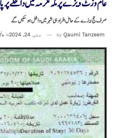
عام وزٹ ویزے پر مکہ مکرمہ میں داخلے پر پ
صرف حج ویزے کے حامل افراد ہی شہر میں داخل ہو سکیں گے
Qaumi Tanzeem
by
مئی 24, 2024
in
عالم