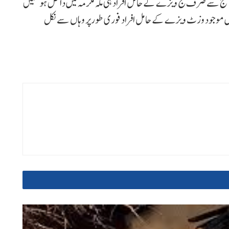
آج سے صرف حج ویزے کے حامل افراد ہی مکہ مکرمہ میں داخل ہو سکیں
 موجود وزٹ ویزے کے حامل افراد فوری طورپر وہاں سے نکل