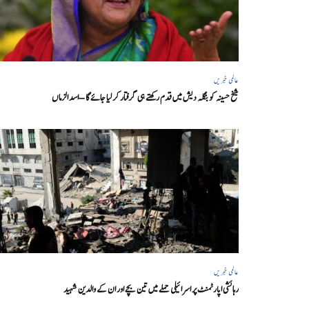
عالمی خبریں
شیخ حسینہ کو بنگلہ دیش میں قدم رکھتے ہی گرفتار کر لیا جائے گا – اسد الزماں
عالمی خبریں
رہائشی اپارٹمنٹ پر اسرائیلی حملے میں تین بچے اور ان کے والدین شہید