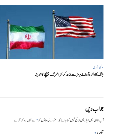
عالمی خبریں
جنگ کا دائرہ آبنائے ہرمز سے بڑھ کر بحر احمر تک پہنچنے کا اندیشہ
جواب دیں
*
آپ کا ای میل ایڈریس شائع نہیں کیا جائے گا۔
ضروری خانوں کو
سے نشان زد کیا گیا ہے
تبصرہ
*