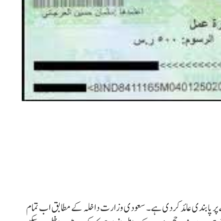
 پر پابندی عائد کردی ہے۔ سعودی وزارت داخلہ کے مطابق اب تمام