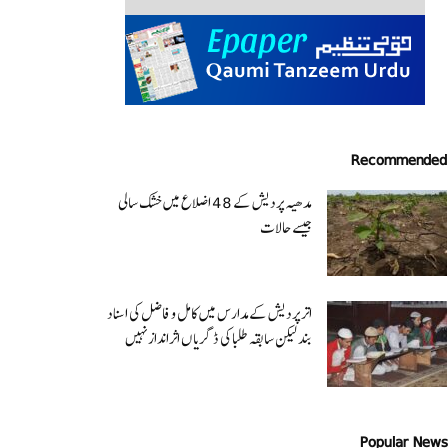
Recommended
مدھیہ پردیش کے 48 اضلاع میں خشک سالی
جیسے حالات
اتر پردیش کےمدارس میں کامل و فاضل کی اسناد
بند لیکن سابقہ طلبا کی ڈگریا ں اثرانداز نہیں
Popular News