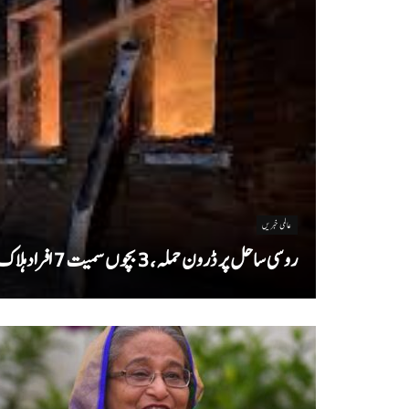
عالمی خبریں
روسی ساحل پر ڈرون حملہ، 3 بچوں سمیت 7 افراد ہلاک