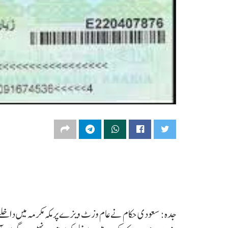
جدہ: سعودی حکام نےعام وزٹ ویزے پر مکہ مکرمہ میں داخلے