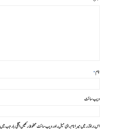
نام
*
ویب‌ سائٹ
اس براؤزر میں میرا نام، ای میل، اور ویب سائٹ محفوظ رکھیں اگلی بار جب می