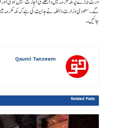
وزٹ ویزے پر مکہ مکرمہ میں داخلے کی اجازت نہیں ہوگی اور 
گے۔سعودی وزارت داخلہ نے ہدایت کی ہےکہ مکہ مکرمہ میں
جائیں۔
Qaumi Tanzeem
Related
Posts