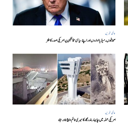
عالمی خبریں
صحافیوں، میڈیا اداروں اور اپنے سیاسی مخالفین پر امریکی صدرکا طنز
عالمی خبریں
امریکی حملہ میں چابہار بندرگاہ کا میری ٹائم واچ ٹاور تباہ