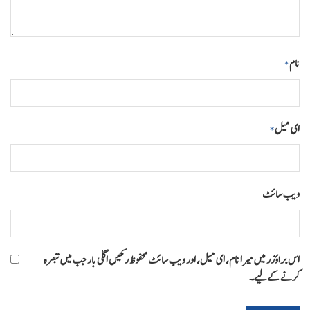
نام
*
ای میل
*
ویب‌ سائٹ
اس براؤزر میں میرا نام، ای میل، اور ویب سائٹ محفوظ رکھیں اگلی بار جب میں تبصرہ
کرنے کےلیے۔