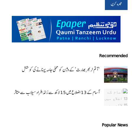
Recommended
‘ آتم نربھر بھارت’ کے وژن کو عملی جامہ پہنانے کی کوشش
آسام کے 13 اضلاع میں 15 لاکھ سے زائد افراد سیلاب سے متاثر
Popular News