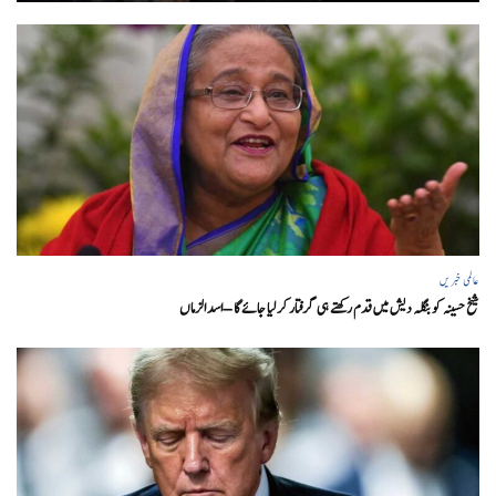
عالمی خبریں
شیخ حسینہ کو بنگلہ دیش میں قدم رکھتے ہی گرفتار کر لیا جائے گا – اسد الزماں