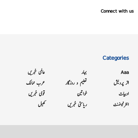
Connect with us
Categories
Aaa
بہار
عالمی خبریں
اتر پردیش
تعلیم و روزگار
عرب ممالک
ادبیات
خواتین
قومی خبریں
انٹرٹینمنٹ
ریاستی خبریں
کھیل
Grievance
Terms & Conditions
Advertise
About