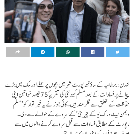
لندن: برطانیہ کے ساؤتھ پورٹ شہر میں بچوں پر حملے اور ملک میں بڑے
پیمانے پر فسادات کے بعد مسلم کمیونٹی کی تقریباً 75 فیصد خواتین اپنی
حفاظت کے تعلق سے فکر مند ہیں۔کائی نیوز نے یہ خبر اتوار کو‘مسلم
ویمن نیٹ ورک یو کے چیریٹی’کے سروے کے حوالے سے دی۔
رپورٹ کے مطابق فسادات سے قبل سروے کرنے والوں میں سے
صرف 16 فیصد کو اپنی جان کا خدشہ تھا۔