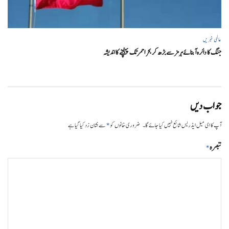
عالمی خبریں
جنگ کا دائرہ آبنائے ہرمز سے بڑھ کر بحر احمر تک پہنچنے کا اندیشہ
جواب دیں
*
آپ کا ای میل ایڈریس شائع نہیں کیا جائے گا۔
ضروری خانوں کو
سے نشان زد کیا گیا ہے
تبصرہ
*