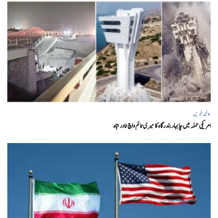
عالمی خبریں
امریکی حملہ میں چابہار بندرگاہ کا میری ٹائم واچ ٹاور تباہ