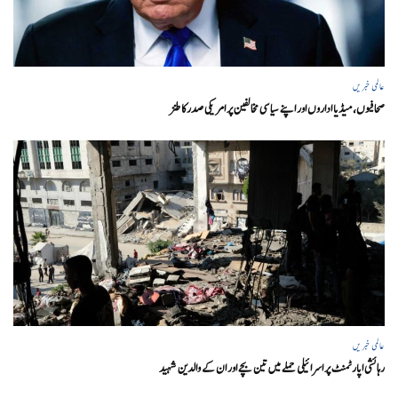
عالمی خبریں
صحافیوں، میڈیا اداروں اور اپنے سیاسی مخالفین پر امریکی صدرکا طنز
عالمی خبریں
رہائشی اپارٹمنٹ پر اسرائیلی حملے میں تین بچے اور ان کے والدین شہید