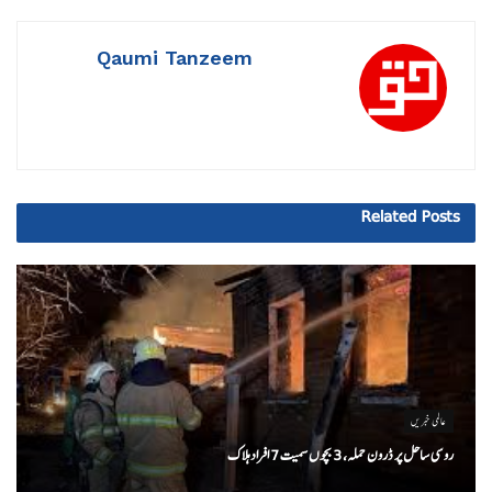
Qaumi Tanzeem
Related
Posts
عالمی خبریں
روسی ساحل پر ڈرون حملہ، 3 بچوں سمیت 7 افراد ہلاک