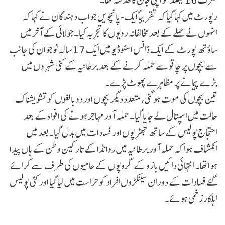
رپورٹ میں کہا گیا کہ تقریباً ایک- پانچویں جواب دہندگان نے کہا کہ
انہوں نے حملے کے بعد مخالفانہ رویوں کا تجربہ کیا۔جولائی کے آخر میں
ساؤتھ پورٹ کے ایک ڈانس اسٹوڈیو میں ایک 17 سالہ نوجوان کی جانب
سے بچوں پر چاقو سے حملہ کرنے کے بعد برطانیہ کے کئی شہروں میں
بڑے پیمانے پر مظاہرے پھوٹ پڑے۔
تین بچوں کی موت ہو گئی، متعدد دیگر بچوں اور دو بالغوں کو تشویشناک
حالت میں اسپتال لے جایا گیا۔ حملہ آور مہاجر ہونے کی افواہ کے بعد
احتجاج پولیس کے ساتھ جھڑپوں اور فسادات میں بدل گیا۔بعد میں
انکشاف ہوا کہ حملہ آور برطانیہ میں روانڈا کے تارکین وطن کے ہاں پیدا
ہوا تھا۔ انتہائی دائیں بازو کے گروپوں کے حامیوں کی طرف سے کرائے
گئے فسادات کے دوران سینکڑوں افراد کو حراست میں لیا گیا اور کئی پولیس
اہلکار زخمی ہوئے۔