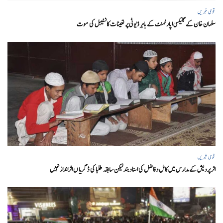
قومی خبریں
سلمان خان کے گلیکسی اپارٹمنٹ کے باہر ڈیوٹی پر تعینات کانسٹیبل کی موت
قومی خبریں
اتر پردیش کےمدارس میں کامل و فاضل کی اسناد بند لیکن سابقہ طلبا کی ڈگریا ں اثرانداز نہیں