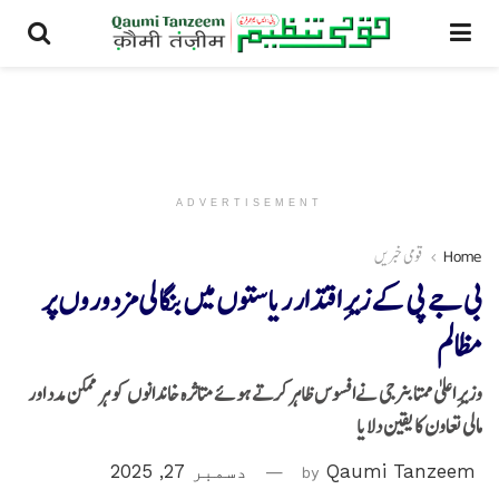
ADVERTISEMENT
Home
قومی خبریں
بی جے پی کے زیرِ اقتدار ریاستوں میں بنگالی مزدوروں پر
مظالم
وزیرِ اعلیٰ ممتا بنرجی نےافسوس ظاہر کرتے ہوئے متاثرہ خاندانوں کو ہر ممکن مدد اور
مالی تعاون کا یقین دلایا
Qaumi Tanzeem
by
دسمبر 27, 2025