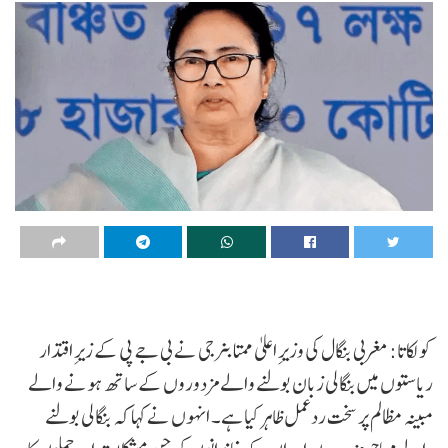
کولکاتا: مغربی بنگال کی وزیرِ اعلیٰ ممتا بنرجی نے بی جے پی کے زیرِ اقتدار
ریاستوں میں بنگالی زبان بولنے والے مزدوروں کے ساتھ ہونے والے
مبینہ مظالم پر سخت ردعمل ظاہر کیا ہے۔ انہوں نے کہا کہ بنگالی بولنے