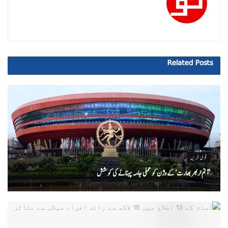
Related
Posts
قومی خبریں
‘ آتم نربھر بھارت’ کے وژن کو عملی جامہ پہنانے کی کوشش