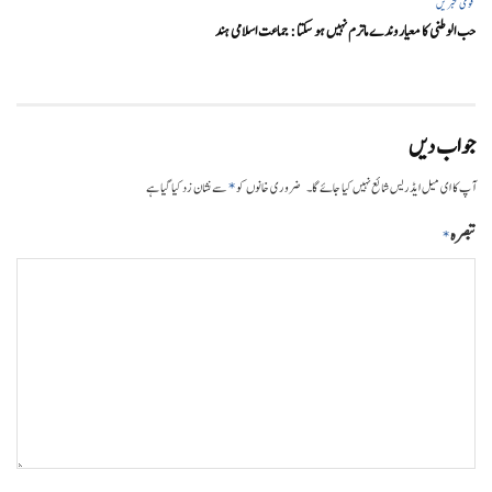
قومی خبریں
حب الوطنی کا معیار وندے ماترم نہیں ہو سکتا : جماعت اسلامی ہند
جواب دیں
*
آپ کا ای میل ایڈریس شائع نہیں کیا جائے گا۔
ضروری خانوں کو
سے نشان زد کیا گیا ہے
تبصرہ
*