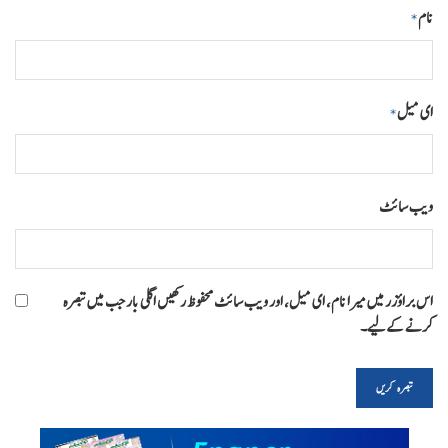
نام
*
ای میل
*
ویب‌ سائٹ
اس براؤزر میں میرا نام، ای میل، اور ویب سائٹ محفوظ رکھیں اگلی بار جب میں تبصرہ
کرنے کےلیے۔