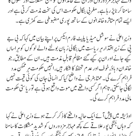
والے مہاجر مزدوروں اور ان کے خاندانوں کو جن مشکلات اور حملوں کا
سامنا کرنا پڑ رہا ہے، مغربی بنگال حکومت اس کی سخت مذمت کرتی ہے اور
ایسے تمام متاثرہ خاندانوں کے ساتھ پوری مضبوطی سے کھڑی ہے۔
وزیرِ اعلیٰ نے سوشل میڈیا پلیٹ فارم ایکس پر اپنے بیان میں کہا کہ بی جے
پی کے زیرِ اقتدار ہر ریاست میں بنگالی زبان بولنے والے لوگوں کو ہراساں
کیے جانے اور ان پر کیے گئے مظالم قابلِ مذمت ہیں۔ ان کے مطابق، جو
خاندان دباؤ، خوف اور عدم تحفظ کا شکار ہیں، انہیں حکومت ہر ممکن مدد
فراہم کرے گی۔ ممتا بنرجی نے واضح کیا کہ انسانی جان کی کوئی قیمت نہیں
لگائی جا سکتی، تاہم اگر کسی واقعے میں موت واقع ہوتی ہے تو ریاستی حکومت
مالی مدد فراہم کرے گی۔
اوڈیشہ میں پیش آئے ایک حالیہ واقعے کا ذکر کرتے ہوئے وزیرِ اعلیٰ نے کہا
کہ وہاں جَنگی پور علاقے کے کچھ مہاجر مزدوروں کو شدید مشکلات کا سامنا
کرنا پڑا۔ انہوں نے بتایا کہ 24 دسمبر کو جَنگی پور کے سُوتی علاقے سے