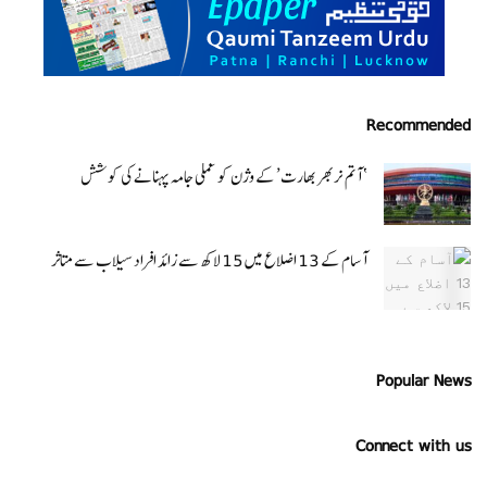
Recommended
‘ آتم نربھر بھارت’ کے وژن کو عملی جامہ پہنانے کی کوشش
آسام کے 13 اضلاع میں 15 لاکھ سے زائد افراد سیلاب سے متاثر
Popular News
Connect with us