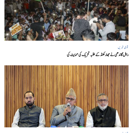
قومی خبریں
راہل گاندھی نے جھارکھنڈ کے طلبہ تحریک کی حمایت کی