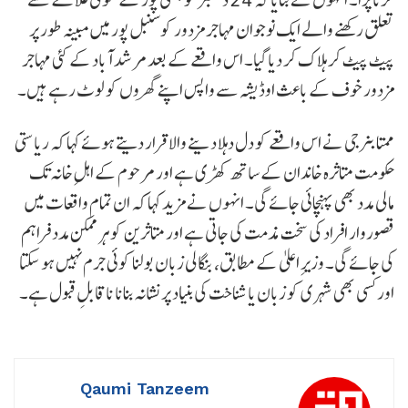
تعلق رکھنے والے ایک نوجوان مہاجر مزدور کو سنبل پور میں مبینہ طور پر
پیٹ پیٹ کر ہلاک کر دیا گیا۔ اس واقعے کے بعد مرشد آباد کے کئی مہاجر
مزدور خوف کے باعث اوڈیشہ سے واپس اپنے گھروں کو لوٹ رہے ہیں۔
ممتا بنرجی نے اس واقعے کو دل دہلا دینے والا قرار دیتے ہوئے کہا کہ ریاستی
حکومت متاثرہ خاندان کے ساتھ کھڑی ہے اور مرحوم کے اہلِ خانہ تک
مالی مدد بھی پہنچائی جائے گی۔ انہوں نے مزید کہا کہ ان تمام واقعات میں
قصوروار افراد کی سخت مذمت کی جاتی ہے اور متاثرین کو ہر ممکن مدد فراہم
کی جائے گی۔ وزیرِ اعلیٰ کے مطابق، بنگالی زبان بولنا کوئی جرم نہیں ہو سکتا
اور کسی بھی شہری کو زبان یا شناخت کی بنیاد پر نشانہ بنانا ناقابلِ قبول ہے۔
Qaumi Tanzeem