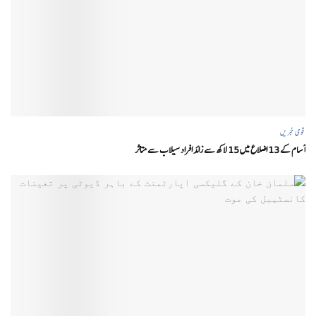
قومی خبریں
آسام کے 13 اضلاع میں 15 لاکھ سے زائد افراد سیلاب سے متاثر