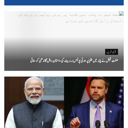
قومی خبریں
صفت فیض نے پٹنہ میں طلبا پر ہوئی پولیس بربریت کی داستان راہل گاندھی کو سنائی