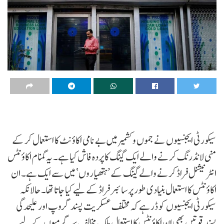
سیکورٹی ایجنسیوں نے جموں و کشمیر میں بے نامی اکاؤنٹ کا استعمال کر کے
منی لانڈرنگ کرنے والے ایک گینگ کا پردہ فاش کیا ہے۔ یہ گمنام اکاؤنٹس
انٹرنیشنل فراڈ کرنے والے گینگ کے ’ہتھیاروں‘ میں سے ایک ہے۔ ان
اکاؤنٹس کا استعمال بنیادی طور پر سائبر فراڈ کے لیے کیا جاتا تھا۔ حالانکہ
سیکورٹی ایجنسیوں کو ڈر ہے کہ مختلف عسکریت پسند گروپ اور علیحدگی
پسند قوتیں بھی ان اکاؤنٹس کا استعمال ملک مخالف سرگرمیوں کے لیے