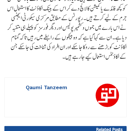
کو کچھ فائدے یا کمیشن کا لالچ دے کر اس کے بینک اکاؤنٹ کا استعمال اس
جرم کے لیے کرتے ہیں۔ رپورٹس کے مطابق مرکزی سیکورٹی ایجنسی
نے اس بارے میں جموں و کشمیر پولیس اور دیگر فورسز کو پہلے ہی متنبہ کر
دیا ہے۔ ان سے کہا گیا ہے کہ وہ بینکوں کے رابطے میں رہیں تاکہ گمنام
اکاؤنٹ کو بڑھنے سے روکا جا سکے اور ان افراد کی شناخت کی جا سکے جن
کے اکاؤنٹس استعمال کیے جا رہے ہیں۔
Qaumi Tanzeem
Related
Posts