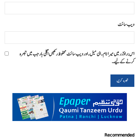
ویب‌ سائٹ
اس براؤزر میں میرا نام، ای میل، اور ویب سائٹ محفوظ رکھیں اگلی بار جب میں تبصرہ
کرنے کےلیے۔
Recommended