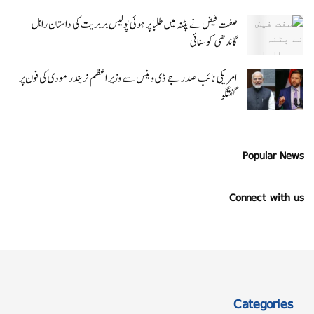
صفت فیض نے پٹنہ میں طلبا پر ہوئی پولیس بربریت کی داستان راہل
گاندھی کو سنائی
امریکی نائب صدر جے ڈی وینس سے وزیر اعظم نریندر مودی کی فون پر
گفتگو
Popular News
Connect with us
Categories