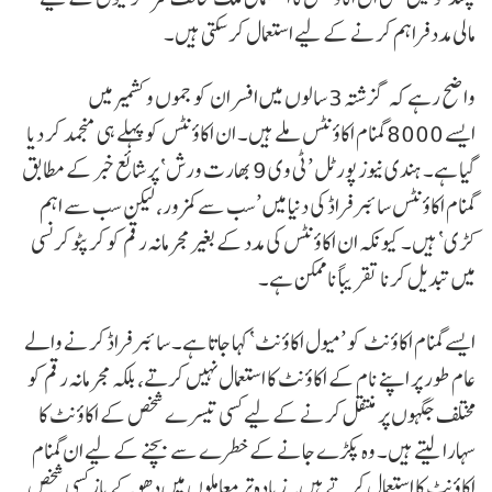
مالی مدد فراہم کرنے کے لیے استعمال کر سکتی ہیں۔
واضح رہے کہ گزشتہ 3 سالوں میں افسران کو جموں و کشمیر میں
ایسے 8000 گمنام اکاؤنٹس ملے ہیں۔ ان اکاؤنٹس کو پہلے ہی منجمد کر دیا
گیا ہے۔ ہندی نیوز پورٹل ’ٹی وی 9 بھارت ورش‘ پر شائع خبر کے مطابق
گمنام اکاؤنٹس سائبر فراڈ کی دنیا میں ’سب سے کمزور، لیکن سب سے اہم
کڑی‘ ہیں۔ کیونکہ ان اکاؤنٹس کی مدد کے بغیر مجرمانہ رقم کو کرپٹو کرنسی
میں تبدیل کرنا تقریباً ناممکن ہے۔
ایسے گمنام اکاؤنٹ کو ’میول اکاؤنٹ‘ کہا جاتا ہے۔ سائبر فراڈ کرنے والے
عام طور پر اپنے نام کے اکاؤنٹ کا استعمال نہیں کرتے، بلکہ مجرمانہ رقم کو
مختلف جگہوں پر منتقل کرنے کے لیے کسی تیسرے شخص کے اکاؤنٹ کا
سہارا لیتے ہیں۔ وہ پکڑے جانے کے خطرے سے بچنے کے لیے ان گمنام
اکاؤنٹ کا استعمال کرتے ہیں۔ زیادہ تر معاملوں میں دھوکے باز کسی شخص