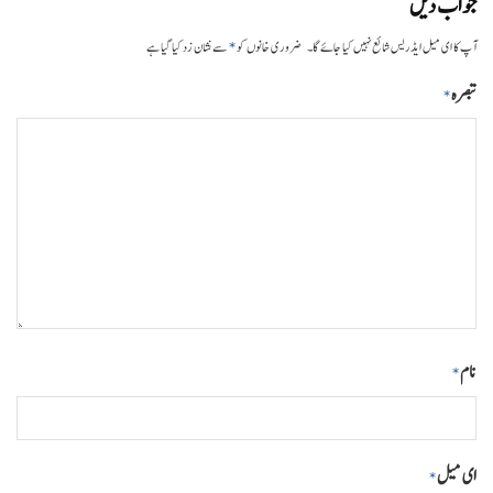
جواب دیں
*
آپ کا ای میل ایڈریس شائع نہیں کیا جائے گا۔
ضروری خانوں کو
سے نشان زد کیا گیا ہے
تبصرہ
*
نام
*
ای میل
*