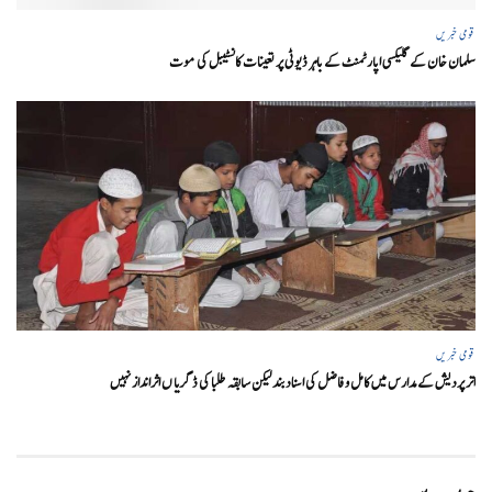
قومی خبریں
سلمان خان کے گلیکسی اپارٹمنٹ کے باہر ڈیوٹی پر تعینات کانسٹیبل کی موت
قومی خبریں
اتر پردیش کےمدارس میں کامل و فاضل کی اسناد بند لیکن سابقہ طلبا کی ڈگریا ں اثرانداز نہیں