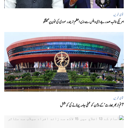
قومی خبریں
امریکی نائب صدر جے ڈی وینس سے وزیر اعظم نریندر مودی کی فون پر گفتگو
قومی خبریں
‘ آتم نربھر بھارت’ کے وژن کو عملی جامہ پہنانے کی کوشش