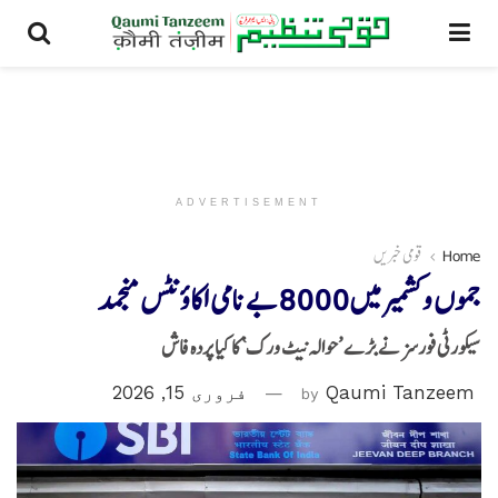
ADVERTISEMENT
Home
قومی خبریں
جموں و کشمیر میں 8000 بے نامی اکاؤنٹس منجمد
سیکورٹی فورسز نے بڑے ’حوالہ نیٹ ورک‘ کا کیا پردہ فاش
Qaumi Tanzeem
by
فروری 15, 2026