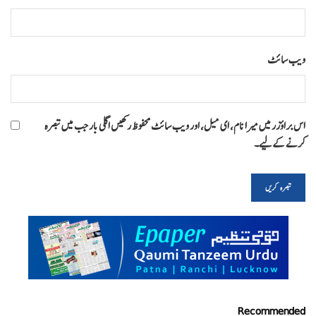
ویب‌ سائٹ
اس براؤزر میں میرا نام، ای میل، اور ویب سائٹ محفوظ رکھیں اگلی بار جب میں تبصرہ
کرنے کےلیے۔
Recommended