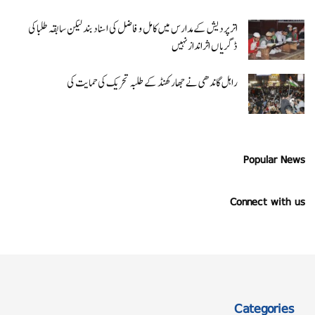
اتر پردیش کےمدارس میں کامل و فاضل کی اسناد بند لیکن سابقہ طلبا کی
ڈگریا ں اثرانداز نہیں
راہل گاندھی نے جھارکھنڈ کے طلبہ تحریک کی حمایت کی
Popular News
Connect with us
Categories