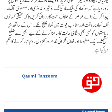
یوریا کی ریکارڈ اورغیر معمولی خرید کو دیکھتے ہوئے مرکز نے ریاستوں پر
زور دیا ہے کہ وہ کھاد کی بلیک مارکیٹنگ، ذخیرہ اندوزی اور مصنوعی قلت
پیدا کرنے والے عناصر کے خلاف سخت کارروائی کریں تاکہ حقیقی کسانوں
تک کھاد بروقت اور مناسب قیمت میں کھاد پہنچ سکے۔ اس کے ساتھ ہی
ریاستوں کو کسی بھی ہنگامی حالت کا سامنا کرنے کے لیے ابھی سے ضلع
سطح تک ایک مضبوط اور فعال نگرانی نظام اور کنٹرول روم تیار کرنے کا حکم
دیا گیا ہے۔
Qaumi Tanzeem