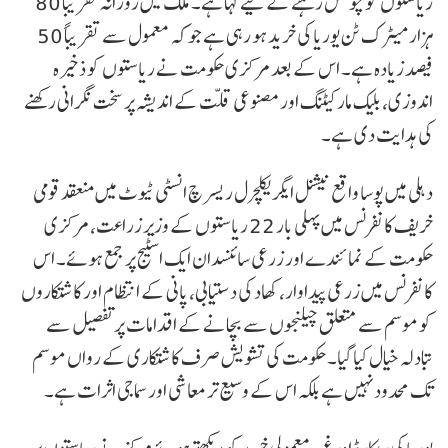
ریاستوں کو چوکس رہنے کے لیے کہا ہے۔ ملک میں روزانہ تقریباً 80
ہزار میٹرک ٹن یوریا کی خرید ہو رہی ہے جو کہ معمول سے تقریباً 50
فیصد زیادہ ہے۔ اس کے بعد مرکزی حکومت نے ریاستوں کو ذخیرہ
اندوزی، بلیک مارکیٹنگ اور مصنوعی قلت کے اندیشہ پر سخت نگرانی رکھنے
کی ہدایت دی ہے۔
دہلی میں پوسا واقع نیشنل ایگریکلچرل ریسرچ انسٹی ٹیوٹ میں منعقد قومی
خریف کانفرنس میں پہلی بار 22 ریاستوں کے وزیر زراعت، مرکزی
حکومت کے نمائندے اور زرعی سائنسدان ایک اسٹیج پر جمع ہوئے۔ اس
کانفرنس میں زرعی پیداوار، کھاد کی دستیابی، پانی کے انتظام اور کاشتکاروں
کو موسم سے متعلق چیلنجوں سے بچانے کے اقدامات پر تفصیل سے
تبادلہ خیال کیا گیا۔ حکومت کی تشویش صرف کاشتکاری کے رواں موسم
تک محدود نہیں ہے بلکہ اس کے وسیع تر معاشی اور سماجی اثرات ہے۔