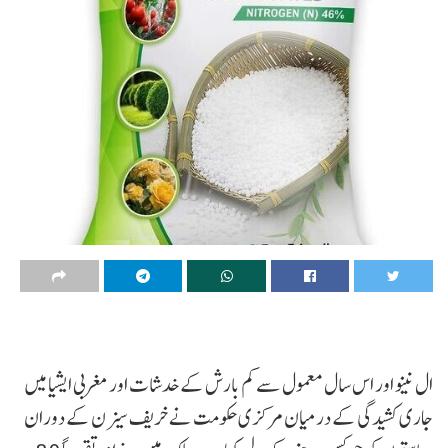
ال نینو اور اس سال معمول سے کم بارش کے خدشات اور مغربی ایشیا میں
جاری کشیدگی کے درمیان مرکزی حکومت نے خریف سیزن کے دوران