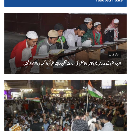
Related
Posts
قومی خبریں
اتر پردیش کےمدارس میں کامل و فاضل کی اسناد بند لیکن سابقہ طلبا کی ڈگریا ں اثرانداز نہیں