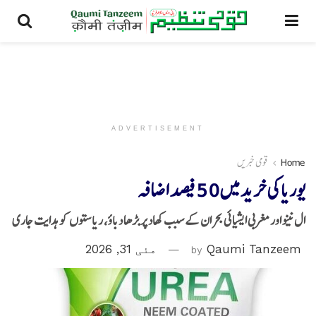
ADVERTISEMENT
Home
قومی خبریں
یوریا کی خرید میں 50 فیصد اضافہ
ال نینو اور مغربی ایشیائی بحران کے سبب کھاد پر بڑھا دباؤ، ریاستوں کو ہدایت جاری
Qaumi Tanzeem
by
مئی 31, 2026