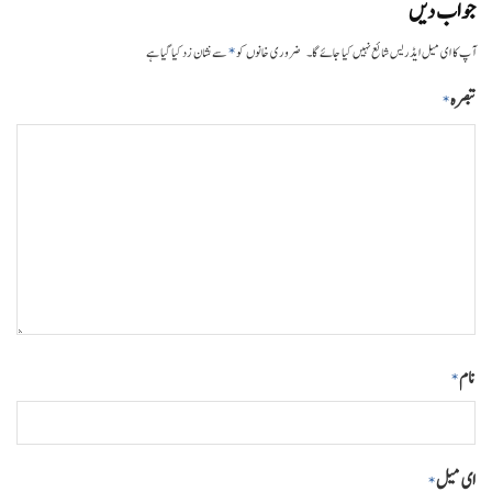
جواب دیں
*
آپ کا ای میل ایڈریس شائع نہیں کیا جائے گا۔
ضروری خانوں کو
سے نشان زد کیا گیا ہے
تبصرہ
*
نام
*
ای میل
*