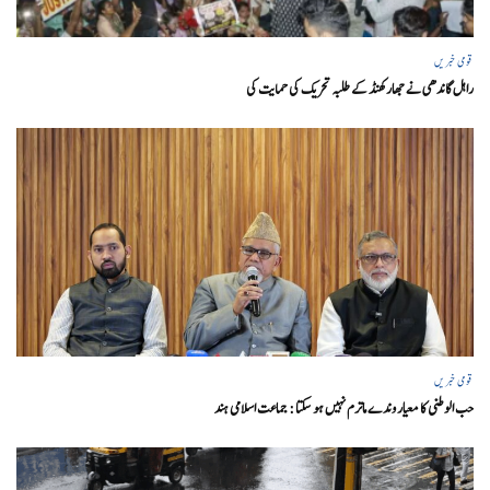
قومی خبریں
راہل گاندھی نے جھارکھنڈ کے طلبہ تحریک کی حمایت کی
قومی خبریں
حب الوطنی کا معیار وندے ماترم نہیں ہو سکتا : جماعت اسلامی ہند