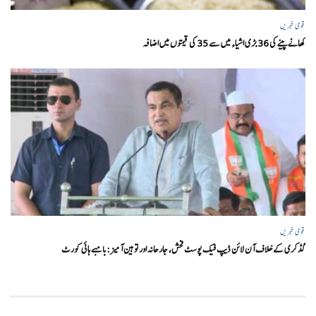
قومی خبریں
کھانے پینے کی 36 بڑی اشیاء میں سے 35 کی قیمتوں میں اضافہ
قومی خبریں
گڈکری کے خلاف آن لائن ڈیپ فیک پوسٹ فحش، جارحانہ اور توہین آمیز:بامبے ہائی کورٹ