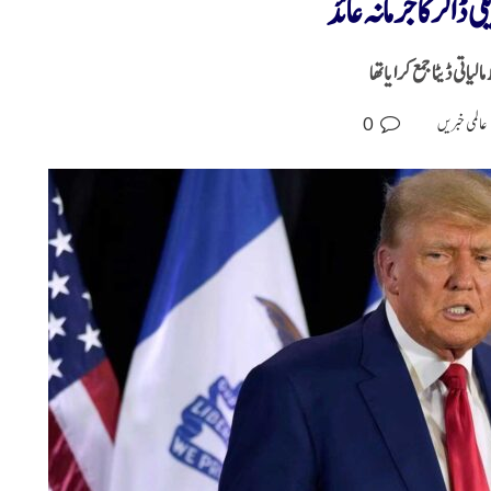
تی ڈیٹا جمع کرایاتھا
0
عالمی خبریں