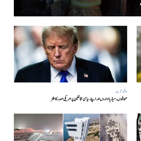
عالمی خبریں
صحافیوں، میڈیا اداروں اور اپنے سیاسی مخالفین پر امریکی صدرکا طنز