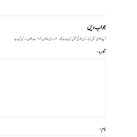
جواب دیں
*
آپ کا ای میل ایڈریس شائع نہیں کیا جائے گا۔
ضروری خانوں کو
سے نشان زد کیا گیا ہے
تبصرہ
*
نام
*