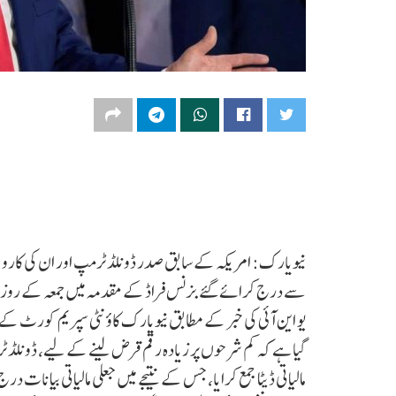
نیویارک: امریکہ کے سابق صدر ڈونلڈ ٹرمپ اور ان کی کاروبار
یو این آئی کی خبر کے مطابق نیویارک کاؤنٹی سپریم کورٹ کے
گیا ہے کہ کم شرحوں پر زیادہ رقم قرض لینے کے لیے، ڈونلڈ 
مالیاتی ڈیٹا جمع کرایا، جس کے نتیجے میں جعلی مالیاتی بیان