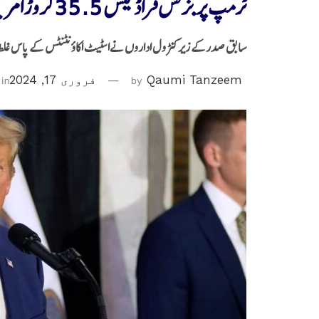
ٹرمپ پر بزنس فراڈ کیس 35.5کروڑامریکی ڈالرکا جرمانہ عائد
سابق صدرکے زیر کنٹرول اداروں نےاسٹیٹ اکاؤنٹنٹس کے پاس غلط مالیا
Qaumi Tanzeem
by
فروری 17, 2024
in