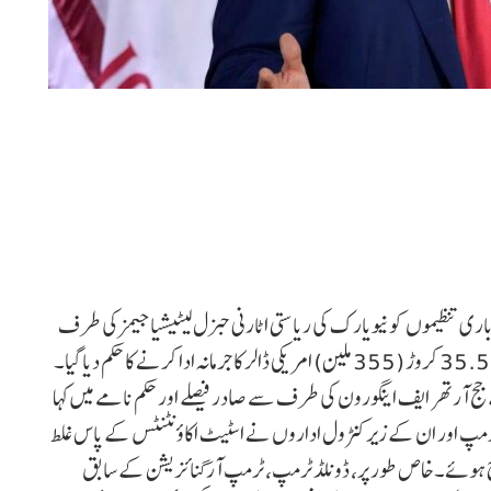
ی تنظیموں کو نیویارک کی ریاستی اٹارنی جنرل لیٹیشیا جیمز کی طرف
سے درج کرائے گئے بزنس فراڈ کے مقدمہ میں جمعہ کے روز 35.5 کروڑ (355 ملین) امریکی ڈالر کا جرمانہ ادا کرنے کا حکم دیا گیا۔
 جج آرتھر ایف اینگورون کی طرف سے صادر فیصلے اور حکم نامے میں کہا
ٹرمپ اور ان کے زیر کنٹرول اداروں نے اسٹیٹ اکاؤنٹنٹس کے پاس غلط
ات درج ہوئے۔خاص طور پر، ڈونلڈ ٹرمپ، ٹرمپ آرگنائزیشن کے سابق