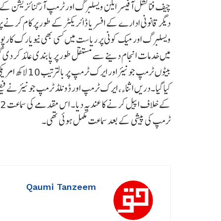
چیف فنانشل آفیسر ایلن ویسلبرگ اور ٹرمپ آرگنائزیشن کے سا
دیگر قانونی ادارے کے افسر یا ڈائریکٹر کے طور پر کام کرنے پر
ویسلبرگ اور میک کونی پر ریاست میں کسی بھی نیویارک کارپو
میں خدمات انجام دینے سے مستقل طور پر پابندی عائد کر د
کیا گیا۔دریں اثناء، ایرک ٹرمپ اور ڈونلڈ ٹرمپ جونیئر نے فی
ٹرمپ کی پیشی کے بعد سماعت مکمل ہوئی تھی۔
Qaumi Tanzeem