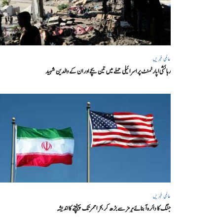
عالمی خبریں
رہائشی اپارٹمنٹ پر اسرائیلی حملے میں تین بچے اور ان کے والدین شہید
عالمی خبریں
جنگ کا دائرہ آبنائے ہرمز سے بڑھ کر بحر احمر تک پہنچنے کا اندیشہ