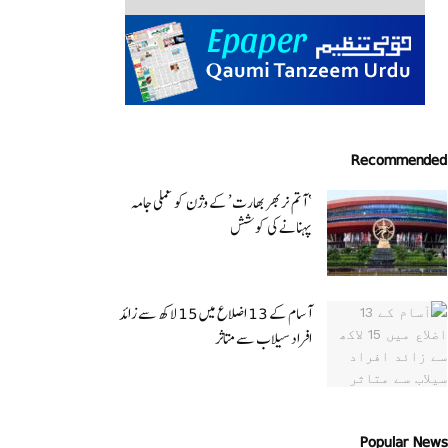
Recommended
‘ آتم نربھر بھارت’ کے وژن کو عملی جامہ
پہنانے کی کوشش
آسام کے 13 اضلاع میں 15 لاکھ سے زائد
افراد سیلاب سے متاثر
Popular News