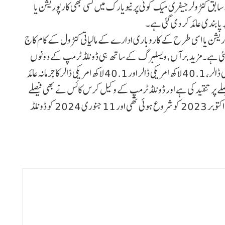
بق کنٹرولر جیفری میک کونی پر نیویارک میں کسی بھی کارپوریشن یا
 پابندی عائد کر دی گئی ہے۔
ریشن یا اسی طرح کے کاروباری ادارے کے مالیاتی کنٹرول کے کام کاج
ی گئی ہے۔مزید برآں، ویسلبرگ کے ساتھ ہی ڈونلڈ ٹرمپ کے دونوں
بیٹوں ٹرمپ جونیئر اور ایرک ٹرمپ پر بالترتیب 10 لاکھ امریکی ڈالر، 40.1 لاکھ امریکی ڈالر اور 40.1 لاکھ امریکی ڈالر کا جرمانہ عائد
صلے پر تنقید کی ہے اور ڈونلڈ ٹرمپ کے وکیل کرس کائس نے بھی فیصلے
کے خلاف اپیل کرنے کا عندیہ دیا۔ اس مقدمے کی سماعت 2 اکتوبر 2023 کو شروع ہوئی تھی اور 11 جنوری 2024 کو ڈونلڈ