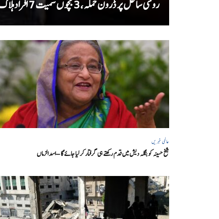
روسی ساحل پر ڈرون حملہ، 3 بچوں سمیت 7 افراد ہلاک
عالمی خبریں
شیخ حسینہ کو بنگلہ دیش میں قدم رکھتے ہی گرفتار کر لیا جائے گا – اسد الزماں