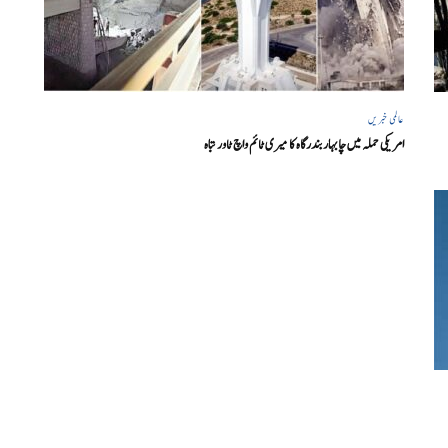
عالمی خبریں
امریکی حملہ میں چابہار بندرگاہ کا میری ٹائم واچ ٹاور تباہ