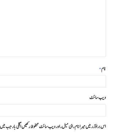
نام
*
ویب‌ سائٹ
اس براؤزر میں میرا نام، ای میل، اور ویب سائٹ محفوظ رکھیں اگلی بار جب می