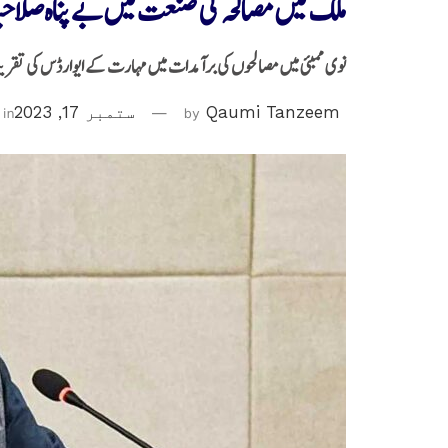
ملک میں مصالحہ کی صنعت میں بے پناہ صلاح
نوی ممبئی میں مصالحوں کی برآمدات میں مہارت کے ایوارڈس کی تقری
Qaumi Tanzeem
by
ستمبر 17, 2023
in