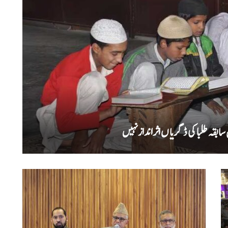
بقہ طلبا کی ڈگریا ں اثرانداز نہیں