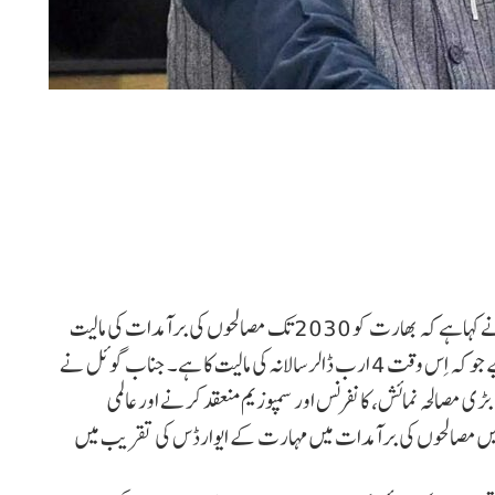
نوی ممبئی :تجارت اور صنعت کے مرکزی وزیر پیوش گوئل نے کہاہے کہ بھارت کو 2030 تک مصالحوں کی برآمدات کی مالیت
کو 10 ارب ڈالر سالانہ تک بڑھانے کا ہدف مقررہ کرنا چاہیے جو کہ اِس وقت 4 ارب ڈالر سالانہ کی مالیت کا ہے۔ جناب گوئل نے
بڑی مصالحہ نمائش، کانفرنس اور سمپوزیم منعقد کرنے اور عالمی
ی میں مصالحوں کی برآمدات میں مہارت کے ایوارڈس کی تقریب میں