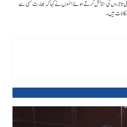
رتی تاجروں کی ستائش کرتے ہوئے انہوں نے کہا کہ بھارت کسی سے
امکانات ہیں۔