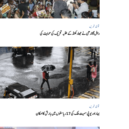
قومی خبریں
راہل گاندھی نے جھارکھنڈ کے طلبہ تحریک کی حمایت کی
قومی خبریں
بہار اور یو پی سمیت ملک کی 17ریاستوں میں بارش کا امکان