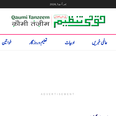
جمعہ, اگست 7, 2026
عالمی خبریں
ادبیات
تعلیم و روزگار
خواتین
ADVERTISEMENT