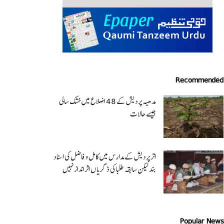
Recommended
مدھیہ پردیش کے 48 اضلاع میں خشک سالی
جیسے حالات
اتر پردیش کےمدارس میں کامل و فاضل کی اسناد
بند لیکن سابقہ طلبا کی ڈگریا ں اثرانداز نہیں
Popular News