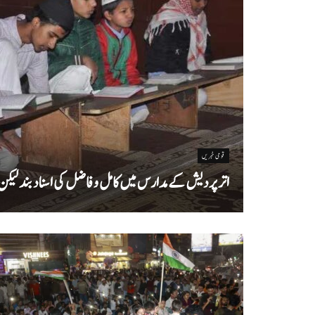
قومی خبریں
اتر پردیش کےمدارس میں کامل و فاضل کی اسناد بند لیکن سا