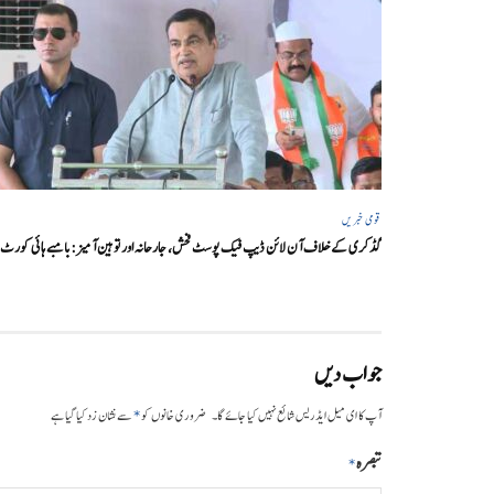
قومی خبریں
گڈکری کے خلاف آن لائن ڈیپ فیک پوسٹ فحش، جارحانہ اور توہین آمیز:بامبے ہائی کورٹ
جواب دیں
*
آپ کا ای میل ایڈریس شائع نہیں کیا جائے گا۔
ضروری خانوں کو
سے نشان زد کیا گیا ہے
تبصرہ
*