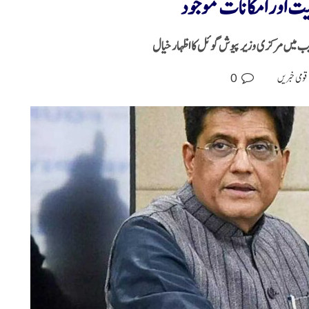
یت اور امکانات موجود
ب میں مرکزی وزیر پیوش گوئل کا اظہار خیال
0
قومی خبریں