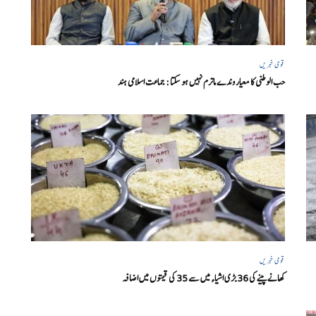
قومی خبریں
حب الوطنی کا معیار وندے ماترم نہیں ہو سکتا : جماعت اسلامی ہند
قومی خبریں
کھانے پینے کی 36 بڑی اشیاء میں سے 35 کی قیمتوں میں اضافہ