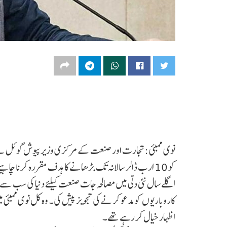
اگلے سال نئی دلّی میں مصالحہ جات صنعت کیلئے دنیا کی سب سے 
کاروباریوں کو مدعو کرنے کی تجویز پیش کی۔ وہ کل نوی ممبئ
اظہار خیال کر رہے تھے۔