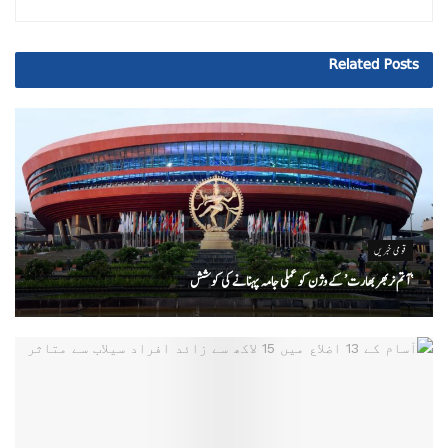
Related
Posts
قومی خبریں
‘ آتم نربھر بھارت’ کے وژن کو عملی جامہ پہنانے کی کوشش