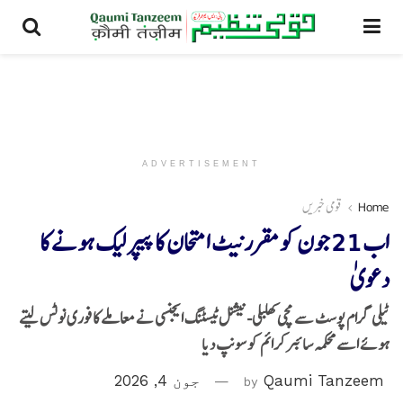
ADVERTISEMENT
Home
قومی خبریں
اب 21 جون کو مقرر نیٹ امتحان کا پیپر لیک ہونے کا
دعویٰ
ٹیلی گرام پوسٹ سے مچی کھلبلی-نیشنل ٹیسٹنگ ایجنسی نے معاملے کا فوری نوٹس لیتے
ہوئے اسے محکمہ سائبر کرائم کو سونپ دیا
Qaumi Tanzeem
by
جون 4, 2026