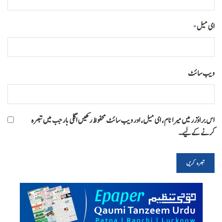
ای میل
*
ویب‌ سائٹ
اس براؤزر میں میرا نام، ای میل، اور ویب سائٹ محفوظ رکھیں اگلی بار جب میں تبصرہ
کرنے کےلیے۔