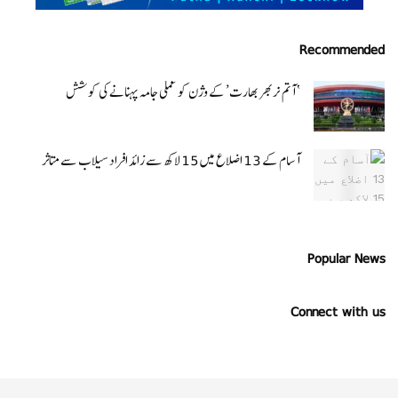
Recommended
‘ آتم نربھر بھارت’ کے وژن کو عملی جامہ پہنانے کی کوشش
آسام کے 13 اضلاع میں 15 لاکھ سے زائد افراد سیلاب سے متاثر
Popular News
Connect with us