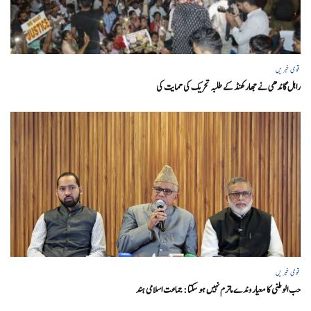
قومی خبریں
راہل گاندھی نے جھارکھنڈ کے طلبہ تحریک کی حمایت کی
قومی خبریں
حب الوطنی کا معیار وندے ماترم نہیں ہو سکتا : جماعت اسلامی ہند