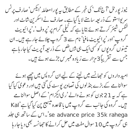
نیوز پورٹل ’آج تک‘ کی خبر کے مطابق یہ پورا معاملہ ’ایکس‘ صارف پرنس
سریواستو کے ذریعہ سامنے لایا گیا ہے۔ صارف نے اسکرین شاٹ اور
لنکس شیئر کرتے ہوئے بتایا ہے کہ ٹیلی گرام پر ’پروف‘، ’پرائیویٹ
گروپ‘ اور ’پرائیویٹ مافیا‘ نام سے 3 گروپ چلائے جا رہے ہیں۔ ان
تینوں گروپوں کو کسی ایک ہی شںخص کے ذریعہ آپریٹ کیا جا رہا ہے
جس سے تقریباً 3 ہزار سے زیادہ ممبرس جڑے ہوئے ہیں۔
امیدواروں کو جھانسے میں لینے کے لیے ان گروپس میں چھپے ہوئے
سوالنامے کے بڑے بنڈلوں کی تصاویر پوسٹ کی گئی ہیں اور دعویٰ کیا گیا
ہے کہ یہ 21 جون کو ہونے والے ’ری ایکزام‘ کے اصل سوالنامے
ہیں۔ گروہ کی جانب سے گروپ میں باقاعدہ میسیج پن کیا گیا ہے’ Kal
se advance price 35k rahega’۔ اس کے ساتھ ہی جلد
ہی گروپ میں 10 سوال مفت میں حل کرانے کا جھانسہ بھی دیا جا رہا