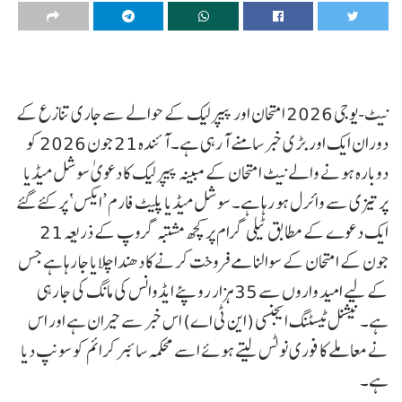
نیٹ-یوجی 2026 امتحان اور پیپر لیک کے حوالے سے جاری تنازع کے
دوران ایک اور بڑی خبر سامنے آ رہی ہے۔ آئندہ 21 جون 2026 کو
دوبارہ ہونے والے نیٹ امتحان کے مبینہ پیپر لیک کا دعویٰ سوشل میڈیا
پر تیزی سے وائرل ہو رہا ہے۔ سوشل میڈیا پلیٹ فارم ’ایکس‘ پر کئے گئے
ایک دعوے کے مطابق ٹیلی گرام پر کچھ مشتبہ گروپ کے ذریعہ 21
جون کے امتحان کے سوالنامے فروخت کرنے کا دھندا چلایا جا رہا ہے جس
کے لیے امید واروں سے 35 ہزار روپئے ایڈوانس کی مانگ کی جا رہی
ہے۔ نیشنل ٹیسٹنگ ایجنسی (این ٹی اے) اس خبر سے حیران ہے اور اس
نے معاملے کا فوری نوٹس لیتے ہوئے اسے محکمہ سائبر کرائم کو سونپ دیا
ہے۔