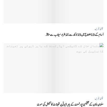
قومی خبریں
آسام کے 13 اضلاع میں 15 لاکھ سے زائد افراد سیلاب سے متاثر
قومی خبریں
سلمان خان کے گلیکسی اپارٹمنٹ کے باہر ڈیوٹی پر تعینات کانسٹیبل کی موت