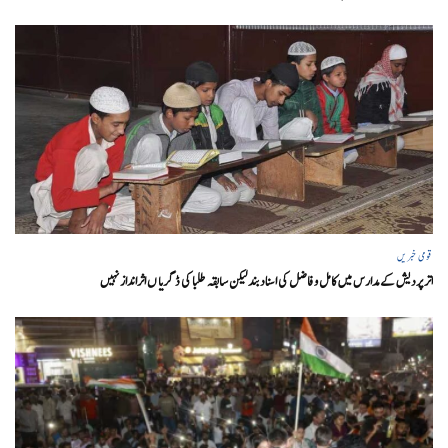
قومی خبریں
اتر پردیش کےمدارس میں کامل و فاضل کی اسناد بند لیکن سابقہ طلبا کی ڈگریا ں اثرانداز نہیں