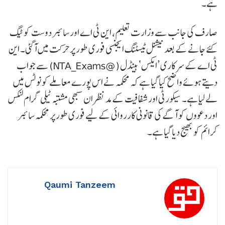
ہے۔
صارف کی جانب سے وزارت تعلیم، این ٹی اے اور سائبر دوست کو ٹیگ
کئے جانے کے بعد نیشنل ٹیسٹنگ ایجنسی فوری طور پر حرکت میں آگئی۔ این
ٹی اے کے سرکاری ’ایکس‘ ہینڈل (@NTA_Exams) سے جواب
دیتے ہوئے واضح کیا گیا ہے کہ محکمہ نے اس پورے معاملے کو نوٹس میں
لے لیا ہے۔ سیکورٹی اور شفافیت کے مد نظر ان سبھی مشتبہ ٹیلی گرام لنکس
اور دعووں کو آگے کی قانونی کارروائی کے لیے فوری طور پر محکمہ سائبر
کرائم کو بھیج دیا گیا ہے۔
Qaumi Tanzeem