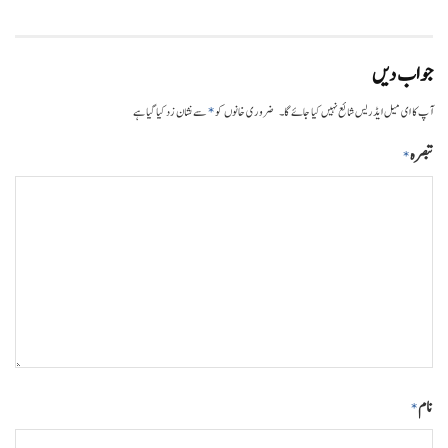
جواب دیں
*
آپ کا ای میل ایڈریس شائع نہیں کیا جائے گا۔
ضروری خانوں کو
سے نشان زد کیا گیا ہے
تبصرہ
*
نام
*