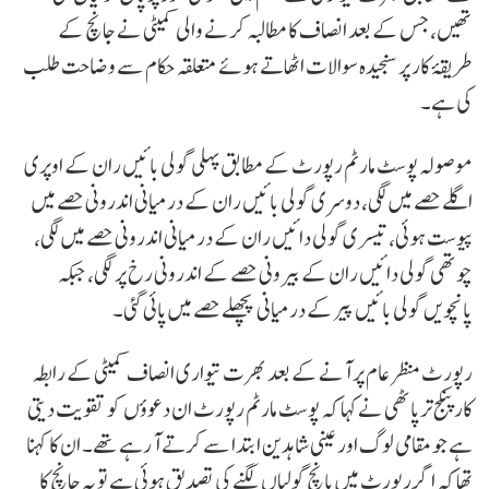
تھیں، جس کے بعد انصاف کا مطالبہ کرنے والی کمیٹی نے جانچ کے
طریقۂ کار پر سنجیدہ سوالات اٹھاتے ہوئے متعلقہ حکام سے وضاحت طلب
کی ہے۔
موصولہ پوسٹ مارٹم رپورٹ کے مطابق پہلی گولی بائیں ران کے اوپری
اگلے حصے میں لگی، دوسری گولی بائیں ران کے درمیانی اندرونی حصے میں
پیوست ہوئی، تیسری گولی دائیں ران کے درمیانی اندرونی حصے میں لگی،
چوتھی گولی دائیں ران کے بیرونی حصے کے اندرونی رخ پر لگی، جبکہ
پانچویں گولی بائیں پیر کے درمیانی پچھلے حصے میں پائی گئی۔
رپورٹ منظر عام پر آنے کے بعد بھرت تیواری انصاف کمیٹی کے رابطہ
کار پنکج ترپاٹھی نے کہا کہ پوسٹ مارٹم رپورٹ ان دعوؤں کو تقویت دیتی
ہے جو مقامی لوگ اور عینی شاہدین ابتدا سے کرتے آ رہے تھے۔ ان کا کہنا
تھا کہ اگر رپورٹ میں پانچ گولیاں لگنے کی تصدیق ہوئی ہے تو یہ جانچ کا