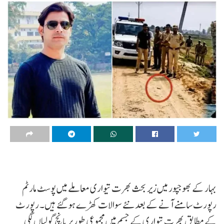
بہار کے بھوجپور میں زیر بحث بھرت تیواری معاملے میں پوسٹ مارٹم
رپورٹ سامنے آنے کے بعد نئے سوالات کھڑے ہو گئے ہیں۔ رپورٹ
کے مطابق بھرت تیواری کے جسم میں مجموعی طور پر پانچ گولیاں لگی