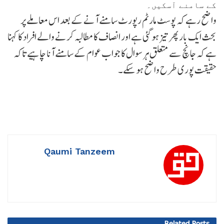
کے سامنے آسکیں۔
واضح رہے کہ پوسٹ مارٹم رپورٹ سامنے آنے کے بعد اس معاملے پر
بحث ایک بار پھر تیز ہو گئی ہے اور انصاف کا مطالبہ کرنے والے افراد کا کہنا
ہے کہ جانچ سے متعلق ہر سوال کا جواب عوام کے سامنے آنا چاہیے تاکہ
حقیقت پوری طرح واضح ہو سکے۔
Qaumi Tanzeem
Related
Posts