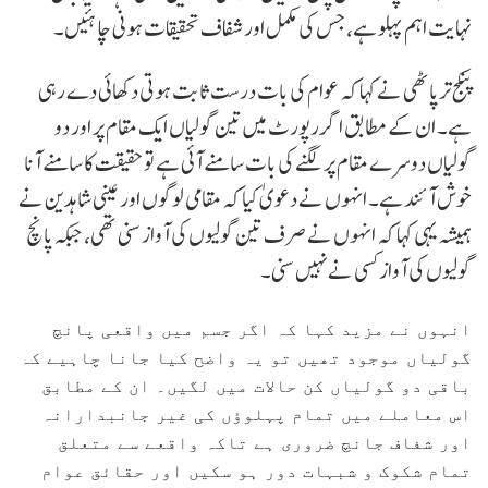
نہایت اہم پہلو ہے، جس کی مکمل اور شفاف تحقیقات ہونی چاہئیں۔
پنکج ترپاٹھی نے کہا کہ عوام کی بات درست ثابت ہوتی دکھائی دے رہی
ہے۔ ان کے مطابق اگر رپورٹ میں تین گولیاں ایک مقام پر اور دو
گولیاں دوسرے مقام پر لگنے کی بات سامنے آئی ہے تو حقیقت کا سامنے آنا
خوش آئند ہے۔ انہوں نے دعویٰ کیا کہ مقامی لوگوں اور عینی شاہدین نے
ہمیشہ یہی کہا کہ انہوں نے صرف تین گولیوں کی آواز سنی تھی، جبکہ پانچ
گولیوں کی آواز کسی نے نہیں سنی۔
انہوں نے مزید کہا کہ اگر جسم میں واقعی پانچ
گولیاں موجود تھیں تو یہ واضح کیا جانا چاہیے کہ
باقی دو گولیاں کن حالات میں لگیں۔ ان کے مطابق
اس معاملے میں تمام پہلوؤں کی غیر جانبدارانہ
اور شفاف جانچ ضروری ہے تاکہ واقعے سے متعلق
تمام شکوک و شبہات دور ہو سکیں اور حقائق عوام