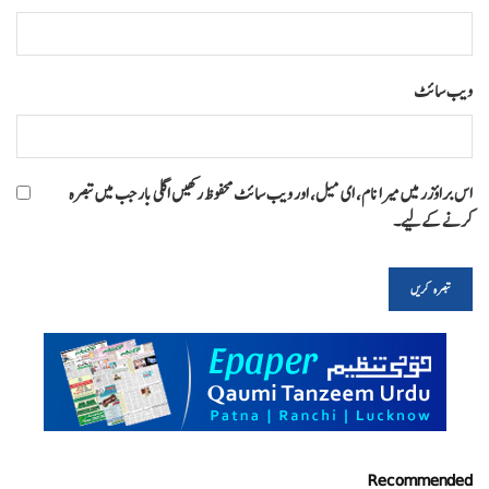
ویب‌ سائٹ
اس براؤزر میں میرا نام، ای میل، اور ویب سائٹ محفوظ رکھیں اگلی بار جب میں تبصرہ
کرنے کےلیے۔
Recommended