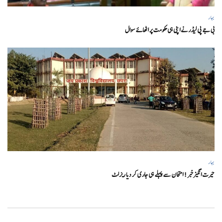
بہار
بی جے پی لیڈر نے اپنی ہی حکومت پر اٹھائے سوال
بہار
حیرت انگیزخبر ! امتحان سے پہلے ہی جاری کر دیا ریزلٹ