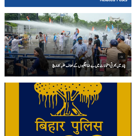
بہار
پٹنہ میں بھرتی امتحانات میں بے ضابطگیوں کے خلاف طلبہ کا مارچ