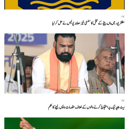
بہار
مظفر پور میں ماں بیٹے کے قتل کا سنسنی خیز معاملہ پولیس نے حل کر لیا
بہار
نیٹ پیپر لیک پر احتجاج کرنے والوں کے خلاف مقدمات واپس لینے کا حکم