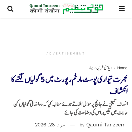
ADVERTISEMENT
Home
ریاستی خبریں
بہار
بھرت تیواری پوسٹ مارٹم رپورٹ میں 5 گولیاں لگنے کا
انکشاف
انصاف کمیٹی نے جانچ پر سوال اٹھاتے ہوئے مطالبہ کیا کہ دو اضافی گولیاں کن
حالات میں لگیں، اس کی وضاحت کی جائے
Qaumi Tanzeem
by
جون 28, 2026