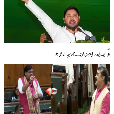
بہار
طلبہ کی رہائی نہ ہوئی تو بڑی تحریک – تیجسوی یادو کا الٹی میٹم