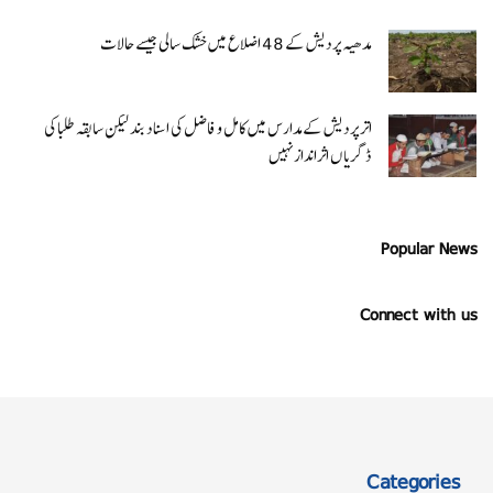
مدھیہ پردیش کے 48 اضلاع میں خشک سالی جیسے حالات
اتر پردیش کےمدارس میں کامل و فاضل کی اسناد بند لیکن سابقہ طلبا کی
ڈگریا ں اثرانداز نہیں
Popular News
Connect with us
Categories