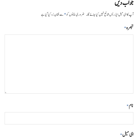
جواب دیں
*
آپ کا ای میل ایڈریس شائع نہیں کیا جائے گا۔
ضروری خانوں کو
سے نشان زد کیا گیا ہے
تبصرہ
*
نام
*
ای میل
*