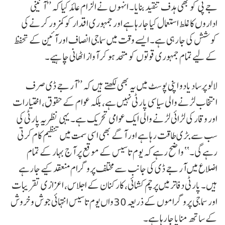
جے پی کو بھی ہدف تنقید بنایا۔ انہوں نے الزام عائد کیا کہ ’’آئینی
اداروں کا غلط استعمال کیا جا رہا ہے اور جمہوری اقدار کو کمزور کرنے کی
کوشش کی جا رہی ہے۔ ایسے وقت میں سماجی انصاف اور آئین کے تحفظ
کے لیے تمام جمہوری قوتوں کو متحد ہو کر آواز اٹھانی چاہیے۔
لالو پرساد یادو اپنی پوسٹ میں یہ بھی لکھتے ہیں کہ ’’آر جے ڈی صرف
انتخاب لڑنے والی سیاسی پارٹی نہیں ہے، بلکہ عوام کے حقوق، اختیارات
اور وقار کی لڑائی لڑنے والی ایک عوامی تحریک ہے۔ یہی نظریہ پارٹی کی
سب سے بڑی طاقت رہا ہے اور آگے بھی اسی سمت میں تنظیم کام کرتی
رہے گی۔‘‘ واضح رہے کہ یوم تاسیس کے موقع پر آج بہار کے تمام
اضلاع میں آر جے ڈی کی جانب سے مختلف پروگرام منعقد کیے جا رہے
ہیں۔ پارٹی دفاتر میں پرچم کشائی، کارکنان کے اجلاس، اعزازی تقریبات
اور سماجی پروگراموں کے ذریعہ 30واں یوم تاسیس انتہائی جوش و خروش
کے ساتھ منایا جا رہا ہے۔