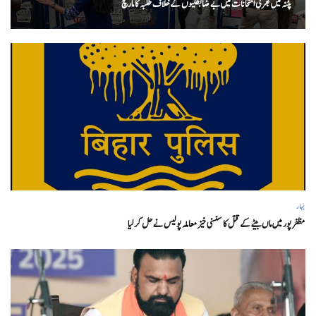
پٹنہ میں بھرتی امتحانات میں بے ضابطگیوں کے خلاف طلبہ کا مارچ
بہار
مظفر پور میں ماں بیٹے کے قتل کا سنسنی خیز معاملہ پولیس نے حل کر لیا