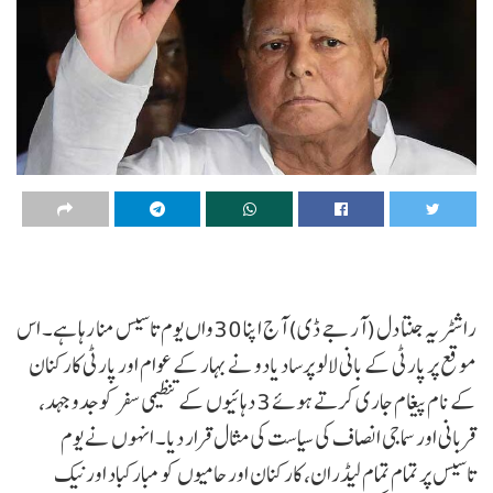
راشٹریہ جنتا دل (آر جے ڈی) آج اپنا 30واں یوم تاسیس منا رہا ہے۔ اس
موقع پر پارٹی کے بانی لالو پرساد یادو نے بہار کے عوام اور پارٹی کارکنان
کے نام پیغام جاری کرتے ہوئے 3 دہائیوں کے تنظیمی سفر کو جدوجہد،
قربانی اور سماجی انصاف کی سیاست کی مثال قرار دیا۔ انہوں نے یوم
تاسیس پر تمام تمام لیڈران، کارکنان اور حامیوں کو مبارکباد اور نیک