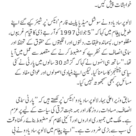
خواہشات پیش کیں۔
لالو پرساد یادو نے سوشل میڈیا پلیٹ فارم ’ایکس‘ پر شیئر کیے گئے اپنے
طویل پیغام میں کہا کہ ’’5 جولائی 1997 کو آر جے ڈی کا قیام غریبوں،
مظلوموں، پسماندہ طبقات، دلتوں اور اقلیتوں کے حقوق کے تحفظ اور
سماجی انصاف کے نظریے کو مضبوط کرنے کے مقصد سے عمل میں آیا
تھا۔‘‘ ساتھ ہی انہوں نے کہا کہ گزشتہ 30 سالوں میں پارٹی نے کئی
سیاسی چیلنجز کا سامنا کیا، لیکن اپنے بنیادی اصولوں اور عوامی مفاد کے
مسائل پر کبھی سمجھوتہ نہیں کیا۔
سابق وزیر اعلیٰ بہار لالو پرساد یادو ’ایکس‘ پر لکھتے ہیں کہ ’’پارٹی سماجی
انصاف، مساوات، روزگار اور ہمہ جہت ترقی کی سیاست کے لیے پرعزم
ہے۔ ملک میں جمہوری اداروں اور آئینی نظام کو مضبوط بنائے رکھنا وقت
کی سب سے بڑی ضرورت ہے۔‘‘ اپنے پیغام میں لالو پرساد یادو نے بی