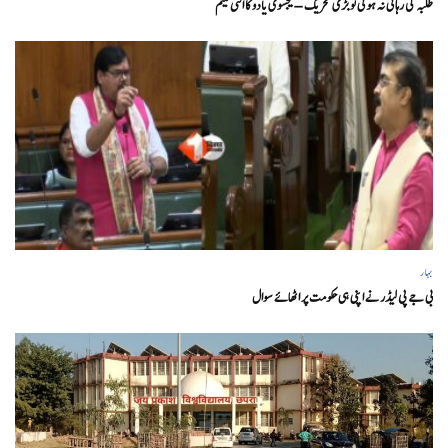
طلبہ کی رہائی نہ ہوئی تو بڑی تحریک – تیجسوی یادو کا الٹی میٹم
بہار
بی جے پی لیڈر نے اپنی ہی حکومت پر اٹھائے سوال