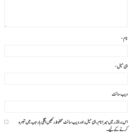
نام
*
ای میل
*
ویب‌ سائٹ
اس براؤزر میں میرا نام، ای میل، اور ویب سائٹ محفوظ رکھیں اگلی بار جب میں تبصرہ
کرنے کےلیے۔