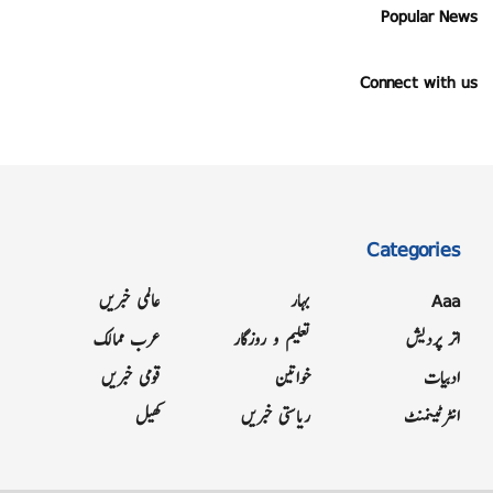
Popular News
Connect with us
Categories
Aaa
بہار
عالمی خبریں
اتر پردیش
تعلیم و روزگار
عرب ممالک
ادبیات
خواتین
قومی خبریں
انٹرٹینمنٹ
ریاستی خبریں
کھیل