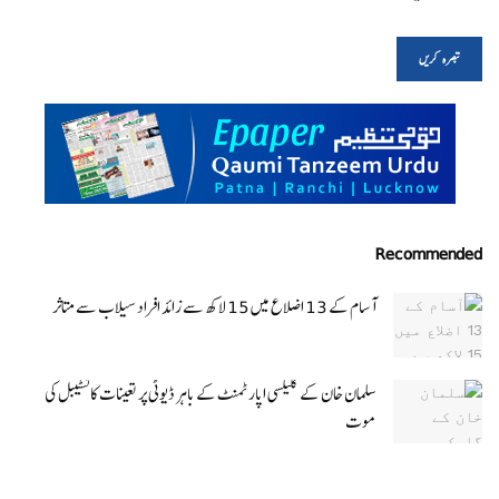
Recommended
آسام کے 13 اضلاع میں 15 لاکھ سے زائد افراد سیلاب سے متاثر
سلمان خان کے گلیکسی اپارٹمنٹ کے باہر ڈیوٹی پر تعینات کانسٹیبل کی
موت