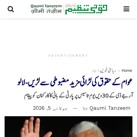
ADVERTISEMENT
Home
ریاستی خبریں
بہار
عوام کے حقوق کی لڑائی مزید مضبوطی سے لڑیں-لالو
آر جے ڈی کے 30ویں یوم تاسیس پر پارٹی کے بانی کا کارکنان کو پیغام
Qaumi Tanzeem
by
جولائی 5, 2026