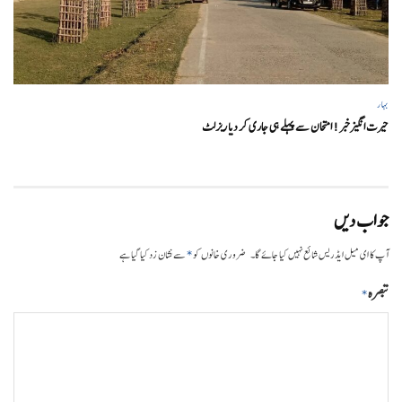
بہار
حیرت انگیزخبر ! امتحان سے پہلے ہی جاری کر دیا ریزلٹ
جواب دیں
*
آپ کا ای میل ایڈریس شائع نہیں کیا جائے گا۔
ضروری خانوں کو
سے نشان زد کیا گیا ہے
تبصرہ
*