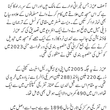
آصف عزیز جس خیراتی ادارے کے مالک ہیں اور اس کے سربراہ کا کہنا
ہے کہ اس مسجد میں علاقے میں کام کرنے والے مسلمانوں کے علاوہ سیاح
بھی نماز ادا کر سکیں گے۔ ویسٹ منسٹر میں مقامی کونسل کے ترجمان نے
ڈیلی میل میں شائع ہونے والے ایک انٹرویو میں تصدیق کی کہ عزیز
فاؤنڈیشن کی جانب سے لندن ٹروکاڈرو کے ایک حصے کو مسجد میں تبدیل
کرنے کے لیے جمع کرائی گئی منصوبہ بندی کی درخواست مئی 2023 میں
کونسل کی منصوبہ بندی کمیٹی نے منظور کی تھی۔
عزیز نے یہ جگہ 2005 میں اپنی دیوہیکل رئیل اسٹیٹ کمپنی کے
ذریعے 220 ملین پاؤنڈ (288 ملین امریکی ڈالر) سے زیادہ میں خریدی
تھی۔ یہ مقام اس سے قبل لندن کے ممتاز تفریحی کمپلیکس میں سے ایک
تھا اور اس میں 490 کمروں والا ایک ہوٹل بھی شامل تھا۔
اس تفریحی مرکز کی تاریخ سال 1896 سے ہے جب اسے اصل میں