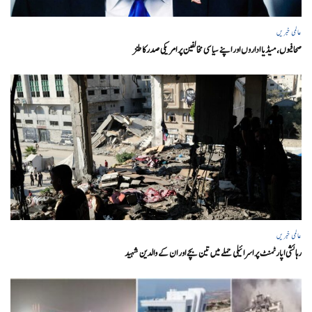
عالمی خبریں
صحافیوں، میڈیا اداروں اور اپنے سیاسی مخالفین پر امریکی صدرکا طنز
عالمی خبریں
رہائشی اپارٹمنٹ پر اسرائیلی حملے میں تین بچے اور ان کے والدین شہید