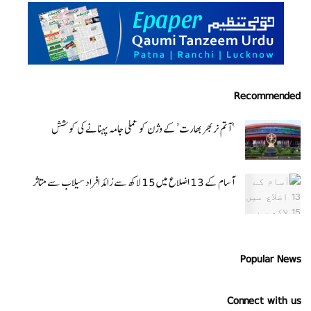
Recommended
‘ آتم نربھر بھارت’ کے وژن کو عملی جامہ پہنانے کی کوشش
آسام کے 13 اضلاع میں 15 لاکھ سے زائد افراد سیلاب سے متاثر
Popular News
Connect with us