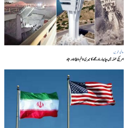
عالمی خبریں
امریکی حملہ میں چابہار بندرگاہ کا میری ٹائم واچ ٹاور تباہ