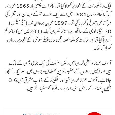
ایک ریسٹورنٹ کے طور پر کھولا گیا تھا۔ پھر اسے پہلی بار 1965 میں بند
کیا گیا تھا اور سال 1984 میں اسے ایک بڑے شو کے میدان اور تفریحی
مرکز میں تبدیل کر دیا گیا تھا۔ 1997 میں یہ برطانیہ میں (آئی میکس)
3D ٹیکنالوجی کے ساتھ پہلا سینما گھر بن گیا۔ 2011 میں اس کا سائز کم
کر دیا گیا تھا اور عمارت کا کچھ حصہ تین سال پہلے ہوٹل کے طور پر دوبارہ
کھولا گیا تھا۔
آصف عزیز وسطی لندن میں رئیل اسٹیٹ کی ایک بڑی چین کے مالک
ہیں اور انہیں برطانیہ کے مشہور ترین مسلمان تاجروں میں سے ایک سمجھا
جاتا ہے۔ آصف عزیز لندن شہر اور انگلینڈ کے جنوب مشرق میں 3.6
بلین پاؤنڈز کے ریئل اسٹیٹ پورٹ فولیو کو سنبھالتے ہیں۔