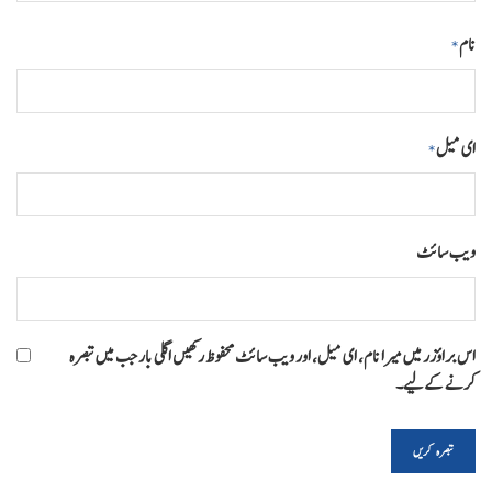
نام
*
ای میل
*
ویب‌ سائٹ
اس براؤزر میں میرا نام، ای میل، اور ویب سائٹ محفوظ رکھیں اگلی بار جب میں تبصرہ
کرنے کےلیے۔