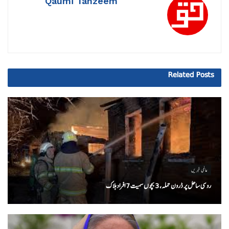
Qaumi Tanzeem
Related
Posts
عالمی خبریں
روسی ساحل پر ڈرون حملہ، 3 بچوں سمیت 7 افراد ہلاک