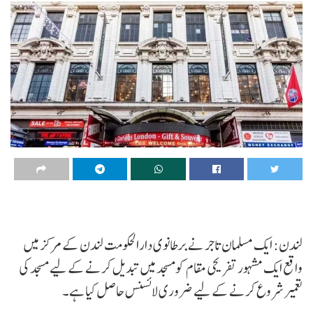
لندن: ایک مسلمان تاجر نے برطانوی دارالحکومت لندن کے مرکز میں
واقع ایک مشہور تفریحی مقام کومسجد میں تبدیل کرنے کے لیے مسجد کی
تعمیر شروع کرنے کے لیے ضروری لائسنس حاصل کیا ہے۔