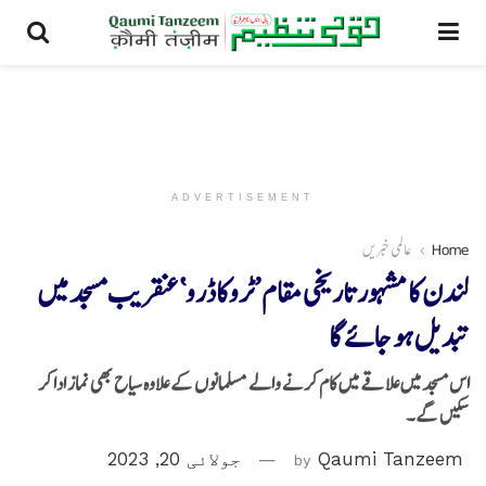
ADVERTISEMENT
Home
عالمی خبریں
لندن کا مشہور تاریخی مقام ’ٹروکاڈرو‘عنقریب مسجد میں
تبدیل ہو جائے گا
اس مسجد میں علاقے میں کام کرنے والے مسلمانوں کے علاوہ سیاح بھی نماز ادا کر
سکیں گے۔
Qaumi Tanzeem
by
جولائی 20, 2023