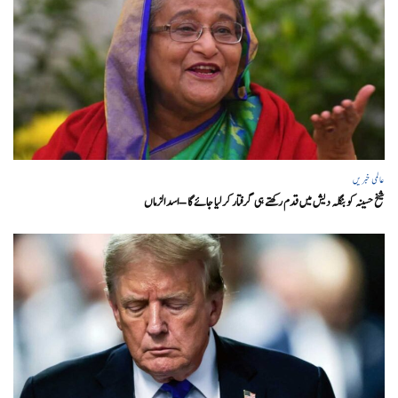
عالمی خبریں
شیخ حسینہ کو بنگلہ دیش میں قدم رکھتے ہی گرفتار کر لیا جائے گا – اسد الزماں