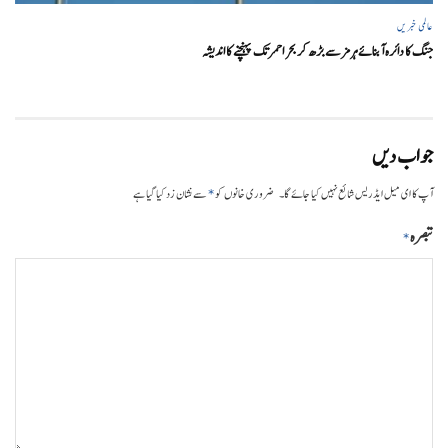
عالمی خبریں
جنگ کا دائرہ آبنائے ہرمز سے بڑھ کر بحر احمر تک پہنچنے کا اندیشہ
جواب دیں
*
آپ کا ای میل ایڈریس شائع نہیں کیا جائے گا۔
ضروری خانوں کو
سے نشان زد کیا گیا ہے
تبصرہ
*