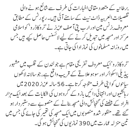
برطانیہ کے متعدد مقامی اخبارات کی طرف سے شائع ہونے والی
تفصیلات العربیہ ڈاٹ نیٹ کے سامنے آئی ہیں۔ رپورٹس کے مطابق
معروف بزنس مین اور ارب پتی آصف عزیز نے ’ٹروکاڈرو‘ کو اسلامی
مرکز اور مسجد میں تبدیل کرنے کے لیے لائسنس حاصل کیے ہیں جس
میں روزانہ مسلمانوں کی نماز ادا کی جاتی ہے۔
’ٹروکاڈرو‘ ایک معروف تفریحی مقام ہے جو لندن کے قلب میں مشہور
پیڈیلی اسکوائر اور سوہو علاقے کے قریب واقع ہے، جو سالانہ لاکھوں
سیاحوں کو اپنی طرف متوجہ کرتا ہے۔ 56 سالہ عزیز 2020 میں
رہائشیوں اور انتہائی دائیں بازو کے گروہوں کی شکایات کے بعد ایک ہزار
افراد کے بیٹھنے کی گنجائش والی مسجد بنانے کے منصوبے سے دستبردار ہو
گئے تھے۔ منظور شدہ منصوبوں میں ایک مسجد کی تعمیر کی جائے گی جس میں
تین منزلہ عمارت میں 390 نمازیوں کی گنجائش ہو گی۔