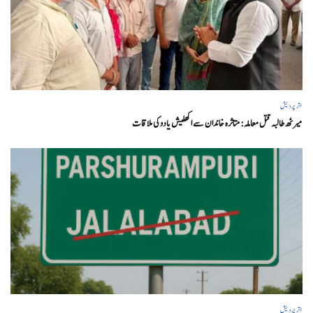
اتر پردیش
میرٹھ طالبہ قتل معاملہ: متاثرہ خاندان سے اکھلیش یادوکی ملاقات
اتر پردیش