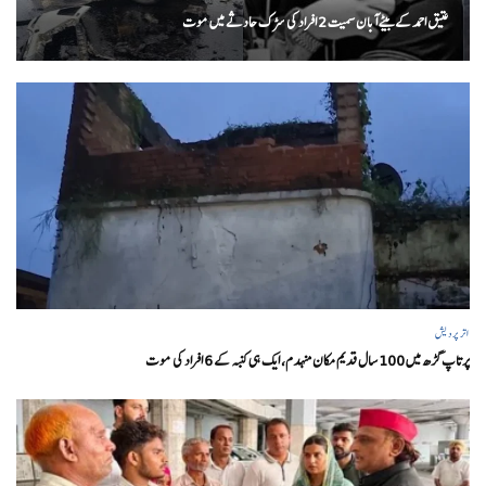
عتیق احمد کے بیٹے آبان سمیت 2 افراد کی سڑک حادثے میں موت
اتر پردیش
پرتاپ گڑھ میں 100 سال قدیم مکان منہدم، ایک ہی کنبہ کے 6 افراد کی موت