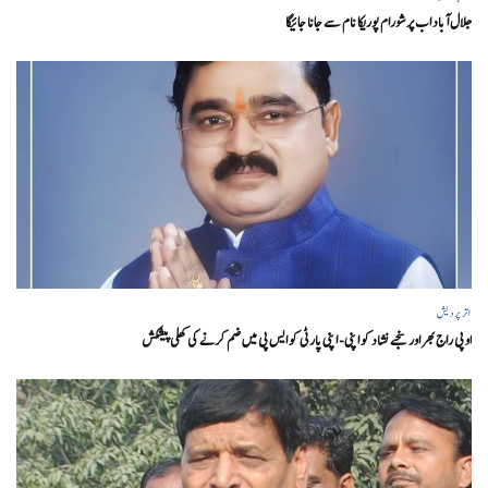
جلال آباد اب پرشورام پوریکا نام سے جانا جائیگا
اتر پردیش
او پی راج بھر اور سنجے نشاد کو اپنی- اپنی پارٹی کو ایس پی میں ضم کرنے کی کھلی پیشکش