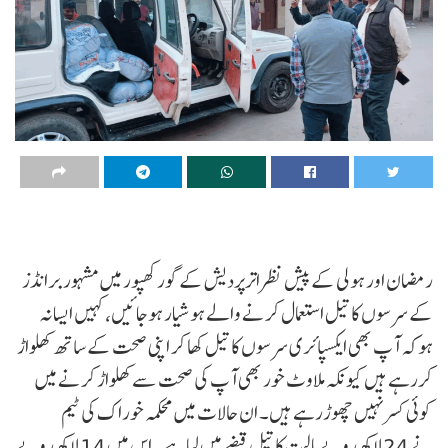
رمضان اور ہولی کے پیش نظراترپردیش کے گورکھپور میں مشہور برانڈز
کے سرسوں کا تیل استعمال کرنے والے ہوشیار ہوجائیں، کہیں ایسا نہ
ہوکہ آپ بھی ایکسپائری سرسوں کا تیل کھا کر اپنی صحت کے ساتھ کھلواڑ
کررہے ہیں کیونکہ ملاوٹ خور بھی آپ کی صحت سے کھلواڑ کرنے میں
کوئی کسر نہیں چھوڑرہے ہیں۔ ان حالات میں محکمہ خوراک کی ٹیم
نے 24 لاکھ روپے مالیت کا تیل قبضے میں لیا ہے۔ اس میں 14 لاکھ روپے