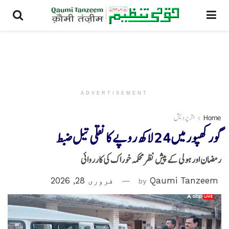
ADVERTISEMENT
Home
اتر پردیش
گورکھپور میں 24 لاکھ روپے کا نقلی تیل ضبط
رمضان اور ہولی کے پیش نظر محکمہ خوراک کی کارروائی
Qaumi Tanzeem
by
فروری 28, 2026