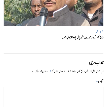
اتر پردیش
راج بھر کے دعوے پر شیوپال یادو کا جوابی حملہ
جواب دیں
*
آپ کا ای میل ایڈریس شائع نہیں کیا جائے گا۔
ضروری خانوں کو
سے نشان زد کیا گیا ہے
تبصرہ
*