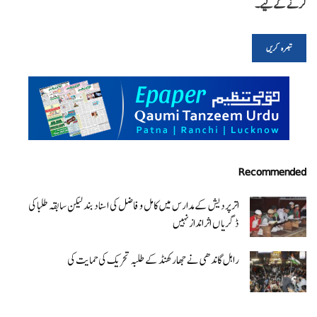
کرنے کےلیے۔
Recommended
اتر پردیش کےمدارس میں کامل و فاضل کی اسناد بند لیکن سابقہ طلبا کی
ڈگریا ں اثرانداز نہیں
راہل گاندھی نے جھارکھنڈ کے طلبہ تحریک کی حمایت کی