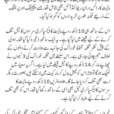
مالیت کا رائس بران ریفائنڈ آئل بھی شامل تھا، جسے پیکیجنگ اور پرنٹنگ
کے ذریعے ممکنہ طور پر خریداروں کو گمراہ کیا گیا۔
اس کے ساتھ ہی 10 لاکھ روپے مالیت کا ایکسپائری سرسوں کا تیل تلف
کرنے کے لیے قبضے میں لیا گیا ہے۔ یہ ایک ساتھ ذخیرہ کیا گیا تھا۔ ہولی
کے پیش نظر محکمہ تحفظ خوراک کی جانب سے ملاوٹ کرنے والوں کے
خلاف مہم چلائی جارہی ہے۔ اس سلسلے میں محکمہ خوراک کی 3 ٹیموں نے
چھاپے مار کر 14 لاکھ روپے کا تیل قبضے میں لیا ہے۔ اگر یہ معیار میں
ٹھیک ہوگا تو تاجراس کو لیبل بدل کر مارکیٹ میں لا سکتے ہیں بصورت دیگر
اسے بھی تلف کر دیا جائے گا۔ علاوہ ازیں 10 لاکھ روپے مالیت کا
سرسوں کا ایکسپائری تیل بھی اسی کے ساتھ رکھا گیا تھا۔ اس کو بھی تلف
کرنے کے لیے ضبط کر لیا گیا ہے۔
خبروں کے مطابق جمعہ کے روز گورکھپور کے سہجنوا میں محکمہ خوراک کی