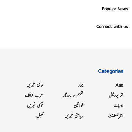
Popular News
Connect with us
Categories
Aaa
بہار
عالمی خبریں
اتر پردیش
تعلیم و روزگار
عرب ممالک
ادبیات
خواتین
قومی خبریں
انٹرٹینمنٹ
ریاستی خبریں
کھیل