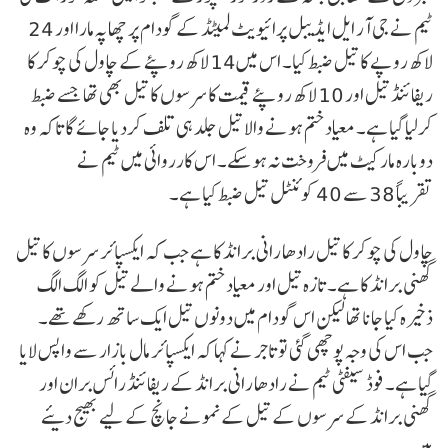
ٹیم نے جی آر ایل ایڈیبل پرائیویٹ لمیٹڈ کے گودام پر چھاپہ مارا اور 24
لاکھ روپے کا تیل ضبط کیا۔ اس میں14 لاکھ روپئے کے چاول کی چوکر کا
ریفائنڈ تیل اور 10 لاکھ روپئے قیمت کا سرسوں کا تیل بھی تھا جسے ضبط
کرلیا گیا ہے۔ معیاد ختم ہونے والا تیل جلد ہی تلف کردیا جائے گا تاکہ وہ
دوبارہ مارکیٹ میں فروخت نہ ہوسکے۔ اس کارروائی میں ٹیم نے
تقریباً 38 سے 40 کوئنٹل تیل ضبط کیا ہے۔
چاول کی چوکر کا تیل رادھا رانی برانڈ کا ہے جب کہ ایکسپائر سرسوں کا تیل
گھنی برانڈ کا ہے۔ تازہ تیل اور معیاد ختم ہونے والے تیل کو الگ الگ
ذخیرہ کیا جانا تھا لیکن اس گودام میں دونوں تیل ایک ساتھ رکھے تھے۔
جب اس کی وجہ پوچھی گئی تو تاجر نے کہا کہ ایکسپائر مال بازار سے واپس لایا
گیا ہے۔ فوڈ سیفٹی ٹیم نے رادھا رانی برانڈ کے ریفائنڈ رائس بران اور
گھنی برانڈ کے سرسوں کے تیل کے نمونے جانچ کے لیے بھیج دیئے