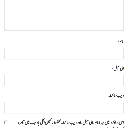
نام
*
ای میل
*
ویب‌ سائٹ
اس براؤزر میں میرا نام، ای میل، اور ویب سائٹ محفوظ رکھیں اگلی بار جب میں تبصرہ