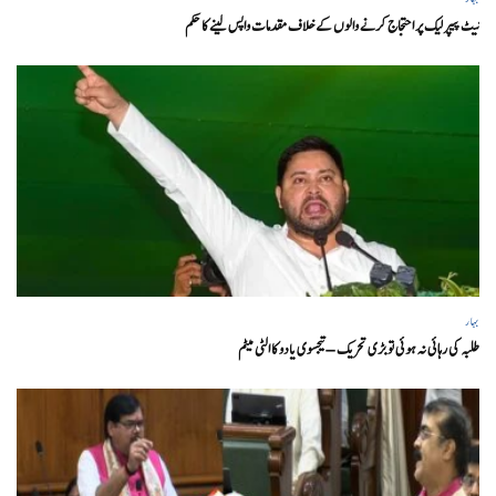
نیٹ پیپر لیک پر احتجاج کرنے والوں کے خلاف مقدمات واپس لینے کا حکم
بہار
طلبہ کی رہائی نہ ہوئی تو بڑی تحریک – تیجسوی یادو کا الٹی میٹم