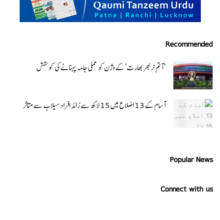
Recommended
‘ آتم نربھر بھارت’ کے وژن کو عملی جامہ پہنانے کی کوشش
آسام کے 13 اضلاع میں 15 لاکھ سے زائد افراد سیلاب سے متاثر
Popular News
Connect with us