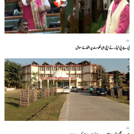
بہار
بی جے پی لیڈر نے اپنی ہی حکومت پر اٹھائے سوال
بہار