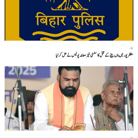
بہار
مظفر پور میں ماں بیٹے کے قتل کا سنسنی خیز معاملہ پولیس نے حل کر لیا
بہار