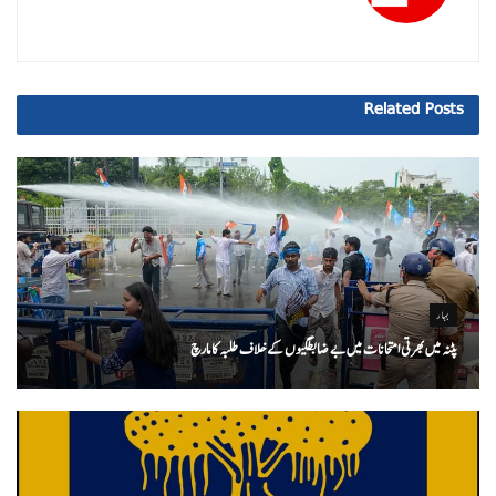
Related
Posts
بہار
پٹنہ میں بھرتی امتحانات میں بے ضابطگیوں کے خلاف طلبہ کا مارچ