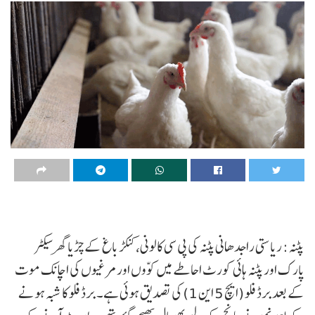
پٹنہ: ریاستی راجدھانی پٹنہ کی پی سی کالونی، کنکڑ باغ کے چڑیا گھر سیکٹر
پارک اور پٹنہ ہائی کورٹ احاطے میں کوّوں اور مرغیوں کی اچانک موت
کے بعد برڈ فلو (ایچ 5 این 1) کی تصدیق ہوئی ہے۔ برڈ فلو کا شبہ ہونے