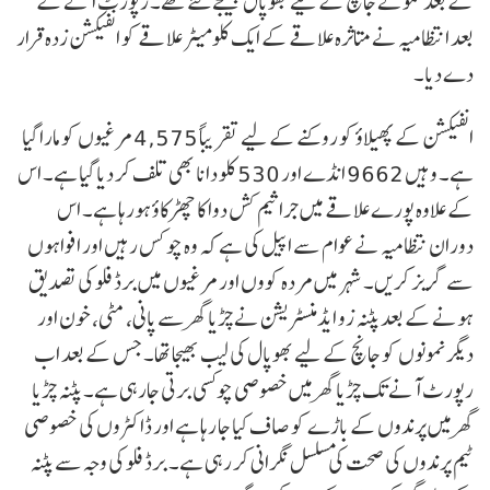
کے بعد نمونے جانچ کے لیے بھوپال بھیجے گئے تھے۔ رپورٹ آنے کے
بعد انتظامیہ نے متاثرہ علاقے کے ایک کلومیٹر علاقے کو انفیکشن زدہ قرار
دے دیا۔
انفیکشن کے پھیلاؤ کو روکنے کے لیے تقریباً 4,575 مرغیوں کو مارا گیا
ہے۔ وہیں 9662 انڈے اور 530 کلو دانا بھی تلف کر دیا گیا ہے۔ اس
کے علاوہ پورے علاقے میں جراثیم کش دوا کا چھڑکاؤ ہورہا ہے۔ اس
دوران نتظامیہ نے عوام سے اپیل کی ہے کہ وہ چوکس رہیں اور افواہوں
سے گریز کریں۔ شہر میں مردہ کووں اور مرغیوں میں برڈ فلو کی تصدیق
ہونے کے بعد پٹنہ زو ایڈمنسٹریشن نے چڑیا گھر سے پانی، مٹی، خون اور
دیگر نمونوں کو جانچ کے لیے بھوپال کی لیب بھیجا تھا۔ جس کے بعد اب
رپورٹ آنے تک چڑیا گھر میں خصوصی چوکسی برتی جارہی ہے۔ پٹنہ چڑیا
گھر میں پرندوں کے باڑے کو صاف کیا جا رہا ہے اور ڈاکٹروں کی خصوصی
ٹیم پرندوں کی صحت کی مسلسل نگرانی کر رہی ہے۔ برڈ فلو کی وجہ سے پٹنہ