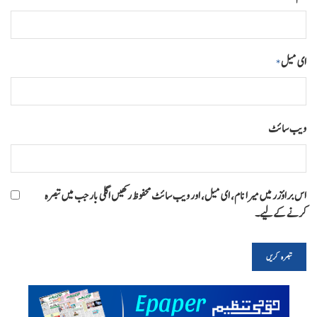
ای میل
*
ویب‌ سائٹ
اس براؤزر میں میرا نام، ای میل، اور ویب سائٹ محفوظ رکھیں اگلی بار جب میں تبصرہ
کرنے کےلیے۔