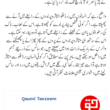
کے چڑیا گھر کو 7 مارچ تک بند کر دیا گیا ہے۔
واضح رہے کہ انسانوں میں برڈ فلو متاثرہ پرندوں کے رابطےمیں آنے سے
پھیلتا ہے۔ اگر کوئی شخص بیمار پرندے کو چھوتا ہے، اس کے لعاب، ناک
کی رطوبتوں یا ان کے فضلے کے رابطے میں آتا ہے تو وہ بیمار ہوسکتا ہے۔
اس کے ساتھ ہی متاثرہ پرندوں کے پروں کے پھڑپھڑانے یا چھینکنے سے
وائرس کے باریک ذرات ہوا میں پھیلتے ہیں، جو سانس کے ذریعے جسم
میں داخل ہو سکتے ہیں۔ ماہرین کے مطابق اگر کوئی انسان برڈ فلو سے متاثر
ہوتا ہے تو اسے تیز بخار، کھانسی، گلے میں خراش، پٹھوں میں درد اور سانس
لینے میں دشواری جیسی علامات نظر آتی ہیں۔
Qaumi Tanzeem