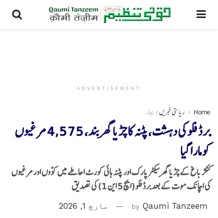
ADVERTISEMENT
Home
ریاستی خبریں
بہار
برڈ فلو کی دہشت، پٹنہ کا چڑیا گھر بند، 4,575 مرغیوں
کو مارا گیا
کنکڑ باغ کے چڑیا گھر سیکٹر پارک اور پٹنہ ہائی کورٹ احاطے میں کوّوں اور مرغیوں
کی اچانک موت کے بعد برڈ فلو (ایچ 5 این 1) کی تصدیق
Qaumi Tanzeem
by
مارچ 1, 2026