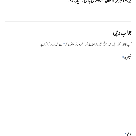
حیرت انگیزخبر ! امتحان سے پہلے ہی جاری کر دیا ریزلٹ
جواب دیں
*
آپ کا ای میل ایڈریس شائع نہیں کیا جائے گا۔
ضروری خانوں کو
سے نشان زد کیا گیا ہے
تبصرہ
*
نام
*