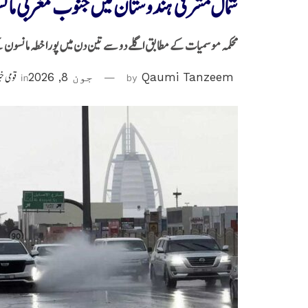
شمال مشرقی ہندوستان میں جنوب مغربی مان
محکمہ موسمیات کے مطابق اگلے دو سے تین دن میں پورا خطہ مانسون 
Qaumi Tanzeem
by
جون 8, 2026
in
قومی خ