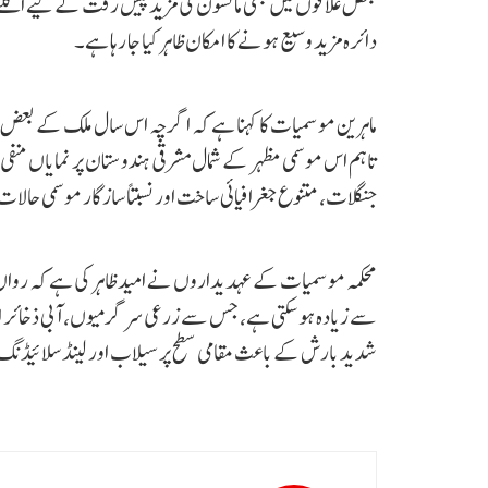
بعض علاقوں میں بھی مانسون کی مزید پیش رفت کے لیے اگل
دائرہ مزید وسیع ہونے کا امکان ظاہر کیا جا رہا ہے۔
ماہرین موسمیات کا کہنا ہے کہ اگرچہ اس سال ملک کے بعض ح
تاہم اس موسمی مظہر کے شمال مشرقی ہندوستان پر نمایاں م
جنگلات، متنوع جغرافیائی ساخت اور نسبتاً سازگار موسمی حالا
محکمہ موسمیات کے عہدیداروں نے امید ظاہر کی ہے کہ روا
سے زیادہ ہو سکتی ہے، جس سے زرعی سرگرمیوں، آبی ذخائر اور م
شدید بارش کے باعث مقامی سطح پر سیلاب اور لینڈ سلائیڈنگ