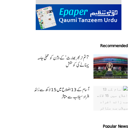
Recommended
‘ آتم نربھر بھارت’ کے وژن کو عملی جامہ
پہنانے کی کوشش
آسام کے 13 اضلاع میں 15 لاکھ سے زائد
افراد سیلاب سے متاثر
Popular News