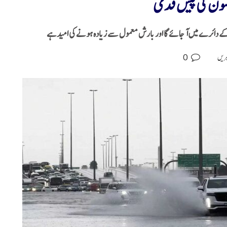
سون کی پیش قدمی
کے دائرے میں آ جائے گا اور بارش معمول سے زیادہ ہونے کی امید ہے
0
بریں