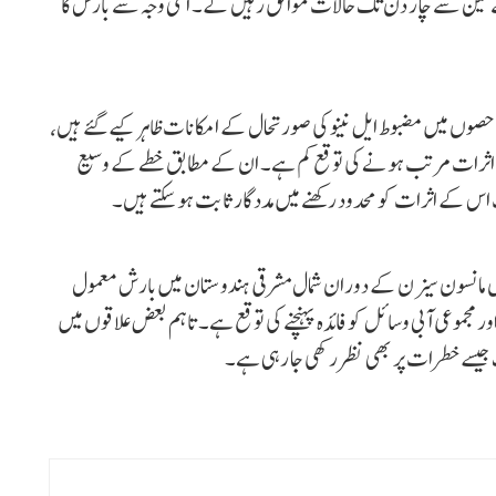
ے تین سے چار دن تک حالات موافق رہیں گے۔ اسی وجہ سے بارش کا
صوں میں مضبوط ایل نینو کی صورتحال کے امکانات ظاہر کیے گئے ہیں،
نفی اثرات مرتب ہونے کی توقع کم ہے۔ ان کے مطابق خطے کے وسیع
ت اس کے اثرات کو محدود رکھنے میں مددگار ثابت ہو سکتے ہیں۔
ں مانسون سیزن کے دوران شمال مشرقی ہندوستان میں بارش معمول
جموعی آبی وسائل کو فائدہ پہنچنے کی توقع ہے۔ تاہم بعض علاقوں میں
 جیسے خطرات پر بھی نظر رکھی جا رہی ہے۔