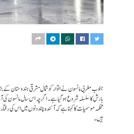
جنوب مغربی مانسون نے اتوار کو شمال مشرقی ہندوستان کے 
بارش کا سلسلہ شروع ہو گیا ہے۔ اگرچہ اس سال مانسون کی آمد
محکمہ موسمیات کا کہنا ہے کہ آئندہ چند دنوں میں اس کی رفت
ہیں۔