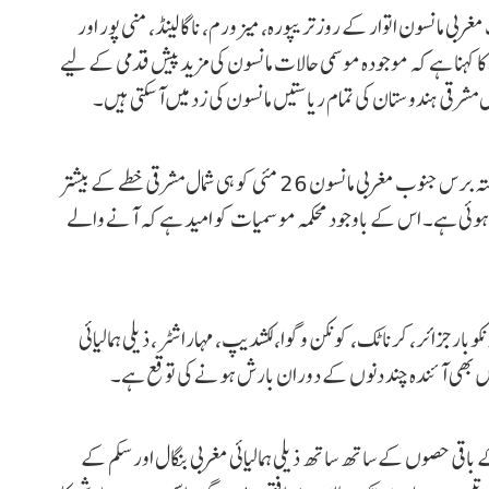
بی مانسون اتوار کے روز تریپورہ، میزورم، ناگالینڈ، منی پور اور
ا کہنا ہے کہ موجودہ موسمی حالات مانسون کی مزید پیش قدمی کے لیے
رقی ہندوستان کی تمام ریاستیں مانسون کی زد میں آ سکتی ہیں۔
اگر تلہ میں محکمہ موسمیات کے ایک عہدیدار نے بتایا کہ گزشتہ برس جنوب مغربی مانسون 26 مئی کو ہی شمال مشرقی خطے کے بیشتر
ر سے ہوئی ہے۔ اس کے باوجود محکمہ موسمیات کو امید ہے کہ آنے والے
بار جزائر، کرناٹک، کونکن و گوا، لکشدیپ، مہاراشٹر، ذیلی ہمالیائی
 میں بھی آئندہ چند دنوں کے دوران بارش ہونے کی توقع ہے۔
ے باقی حصوں کے ساتھ ساتھ ذیلی ہمالیائی مغربی بنگال اور سکم کے