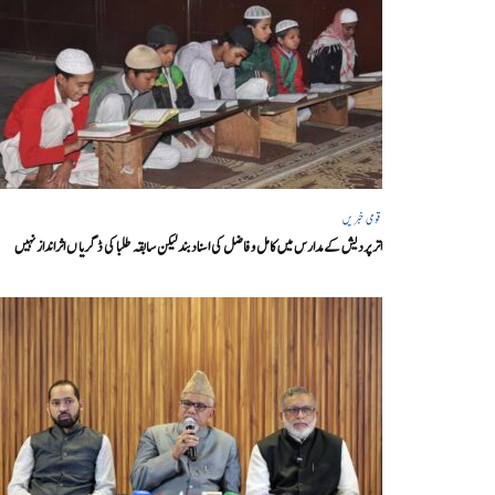
قومی خبریں
اتر پردیش کےمدارس میں کامل و فاضل کی اسناد بند لیکن سابقہ طلبا کی ڈگریا ں اثرانداز نہیں