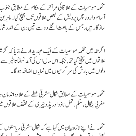
محکمہ موسمیات کے علاقائی مراکز کے حکام کے مطابق جنوب مغر
آسام و اروناچل پردیش کے بعض علاقوں تک پہنچ گیا۔ ماہرین ک
سازگار ہیں، جس کے باعث اگلے دو سے تین دن کے اندر شمال مش
علاقوں میں پہنچ گیا تھا، جبکہ اس سال اس کی آمد نسبتاً تاخی
دنوں میں بارش کی سرگرمیوں میں نمایاں اضافہ ہوگا۔
محکمہ موسمیات کے مطابق شمال مشرقی خطے کے علاوہ انڈمان و نکو
مغربی بنگال، سکم، تمل ناڈو اور پڈوچیری کے مختلف علاقوں
محکمہ نے اپنے تازہ بیان میں کہا ہے کہ شمال مشرقی ریاستوں ک