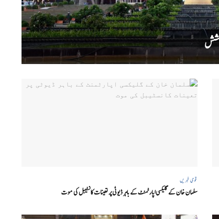
کوشش
قومی خبریں
سلمان خان کے گلیکسی اپارٹمنٹ کے باہر ڈیوٹی پر تعینات کانسٹیبل کی موت