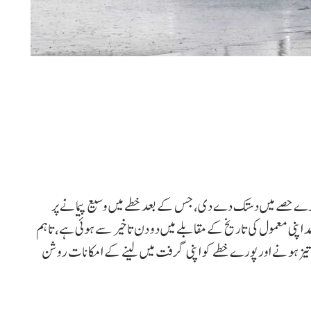
بڑے حصے میں دستک دے دی، جس کے بعد خطے میں وسیع پیمانے پر
 اپنی معمول کی تاریخ کے مقابلے میں دو دن تاخیر سے ہوئی ہے، تاہم
ار تیز ہونے اور پورے خطے کو اپنی گرفت میں لینے کے امکانات روشن