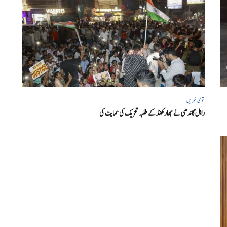
قومی خبریں
راہل گاندھی نے جھارکھنڈ کے طلبہ تحریک کی حمایت کی