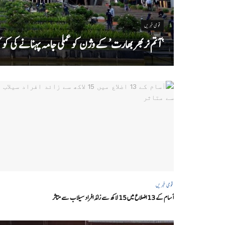
قومی خبریں
‘ آتم نربھر بھارت’ کے وژن کو عملی جامہ پہنانے کی 
قومی خبریں
آسام کے 13 اضلاع میں 15 لاکھ سے زائد افراد سیلاب سے متاثر