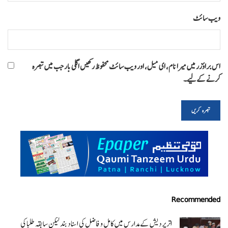
ویب‌ سائٹ
اس براؤزر میں میرا نام، ای میل، اور ویب سائٹ محفوظ رکھیں اگلی بار جب میں تبصرہ
کرنے کےلیے۔
Recommended
اتر پردیش کےمدارس میں کامل و فاضل کی اسناد بند لیکن سابقہ طلبا کی