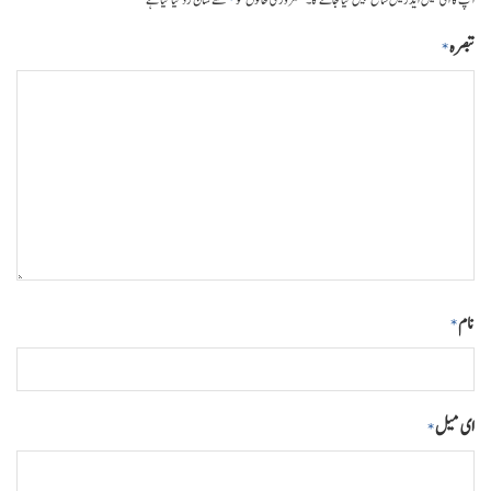
تبصرہ
*
نام
*
ای میل
*