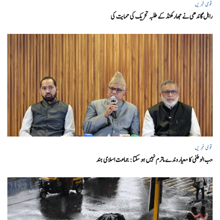
قومی خبریں
راہل گاندھی نے جھارکھنڈ کے طلبہ تحریک کی حمایت کی
قومی خبریں
حب الوطنی کا معیار وندے ماترم نہیں ہو سکتا : جماعت اسلامی ہند