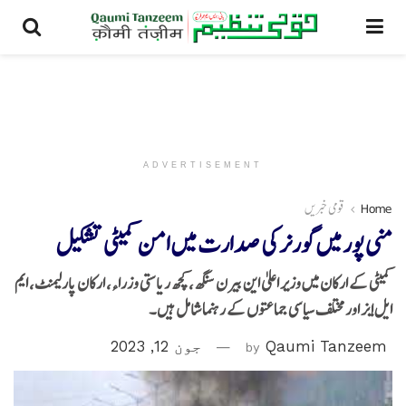
ADVERTISEMENT
Home
قومی خبریں
منی پور میں گورنر کی صدارت میں امن کمیٹی تشکیل
کمیٹی کے ارکان میں وزیر اعلیٰ این بیرن سنگھ، کچھ ریاستی وزراء، ارکان پارلیمنٹ، ایم
ایل ایز اور مختلف سیاسی جماعتوں کے رہنما شامل ہیں۔
Qaumi Tanzeem
by
جون 12, 2023