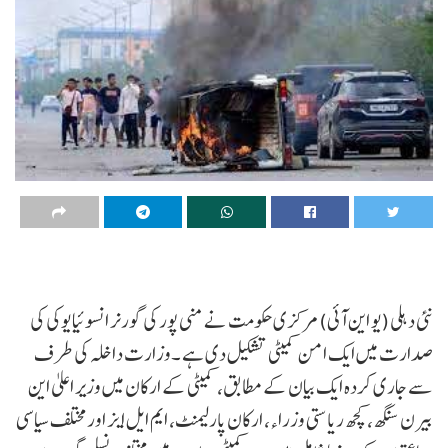
نئی دہلی (یو این آئی) مرکزی حکومت نے منی پور کی گورنر انسوئیا یوکی کی
صدارت میں ایک امن کمیٹی تشکیل دی ہے ۔وزارت داخلہ کی طرف
سے جاری کردہ ایک بیان کے مطابق، کمیٹی کے ارکان میں وزیر اعلیٰ این
بیرن سنگھ، کچھ ریاستی وزراء، ارکان پارلیمنٹ، ایم ایل ایز اور مختلف سیاسی