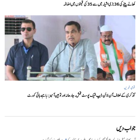
کھانے پینے کی 36 بڑی اشیاء میں سے 35 کی قیمتوں میں اضافہ
قومی خبریں
گڈکری کے خلاف آن لائن ڈیپ فیک پوسٹ فحش، جارحانہ اور توہین آمیز:بامبے ہائی کورٹ
جواب دیں
*
آپ کا ای میل ایڈریس شائع نہیں کیا جائے گا۔
ضروری خانوں کو
سے نشان زد کیا گیا ہے