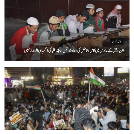
قومی خبریں
اتر پردیش کےمدارس میں کامل و فاضل کی اسناد بند لیکن سابقہ طلبا کی ڈگریا ں اثرانداز نہیں