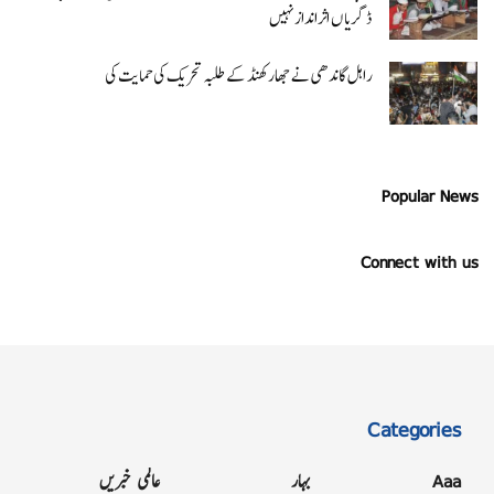
ڈگریا ں اثرانداز نہیں
راہل گاندھی نے جھارکھنڈ کے طلبہ تحریک کی حمایت کی
Popular News
Connect with us
Categories
Aaa
بہار
عالمی خبریں