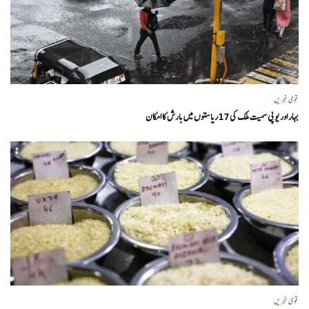
قومی خبریں
بہار اور یو پی سمیت ملک کی 17ریاستوں میں بارش کا امکان
قومی خبریں