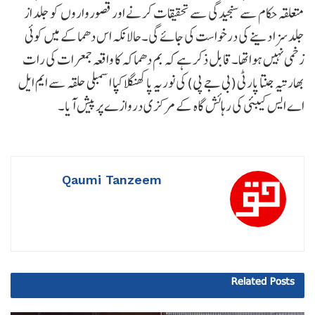
متعلقہ حکام سے سنجیدگی سے تحقیقات کرنے اور قصورواروں کو جلد از
جلد سزا دینے کی درخواست کی جائے گی۔حالانکہ اس دھماکے میں کوئی
زخمی نہیں ہواتھا۔قابل ذکر ہے کہ بم دھماکہ کا واقعہ جمعرات کی رات
بھارتیہ جنتا پارٹی (بی جے پی) کی نوریہ پاکھنگلاکپا اسمبلی حلقہ سے ایم ایل
اے ایس کیبئی کی رہائش گاہ کے مرکزی دروازے پر پیش آیا۔
Qaumi Tanzeem
Related
Posts