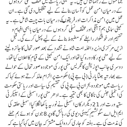
جماعتوں کے رہنما شامل ہیں۔ یہ کمیٹی ریاست میں مختلف نسلی گروہوں
کے درمیان امن عمل کو آسان بنانے کے لیے تشکیل دی گئی ہے ۔ ان
عمل میں پرامن مذاکرات اور فریقوںکے درمیان بات چیت شامل ہے ۔ یہ
کمیٹی سماجی ہم آہنگی اور مختلف نسلی گروہوں کے درمیان باہمی افہام و
تفہیم اور خوشگوار رابطے کو مضبوط بنانے کے لیے پہل کرے گی۔قبل
ازیں مرکزی وزیر داخلہ امت شاہ نے تشدد کے بعد صورتحال کا جائزہ لینے
کے لیے منی پور کا دورہ کیا تھا اور ایک امن کمیٹی کے قیام کا اعلان کیا تھا۔
دوسری جانب اپوزیشن کانگریس منی پور کی موجودہ صورتحال کے حوالے
سے بھارتیہ جنتا پارٹی (بی جے پی) حکومت پر الزام عائد کرتے ہوئے کہا کہ
ریاست میں موجودہ بحران بی جے پی کی تقسیم کی سیاست اور ریاستی حکومت
کی انٹیلی جنس کی ناکامی کا بھی نتیجہ ہے ۔ ادھر منی پور اسمبلی کے اسپیکر ٹی
ستیہ ورت اور 21 دیگرارکان اسمبلی نے نوریہ پاکھانگلاکپا اسمبلی حلقہ کی
ایم ایل اے سگولشیم کیبئی دیوی کی رہائش گاہ پر 8 جون کو ہوئے بم حملے
کی مذمت کی ہے ۔ہفتہ کو جاری کردہ ایک مشترکہ بیان میں کہا گیا ہے کہ