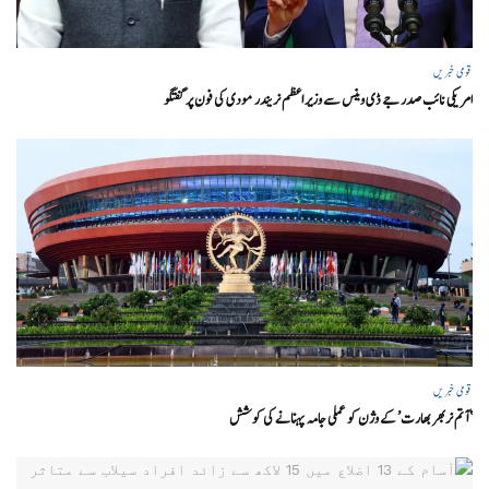
قومی خبریں
امریکی نائب صدر جے ڈی وینس سے وزیر اعظم نریندر مودی کی فون پر گفتگو
قومی خبریں
‘ آتم نربھر بھارت’ کے وژن کو عملی جامہ پہنانے کی کوشش