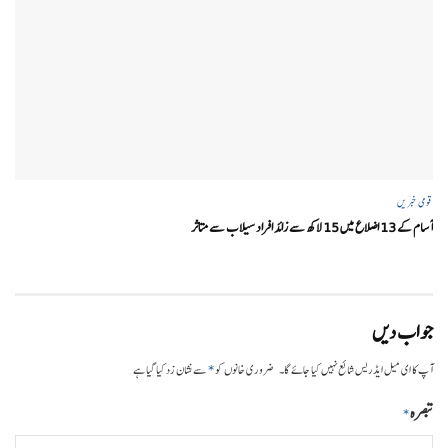
قومی خبریں
آسام کے 13 اضلاع میں 15 لاکھ سے زائد افراد سیلاب سے متاثر
جواب دیں
*
آپ کا ای میل ایڈریس شائع نہیں کیا جائے گا۔
ضروری خانوں کو
سے نشان زد کیا گیا ہے
تبصرہ
*