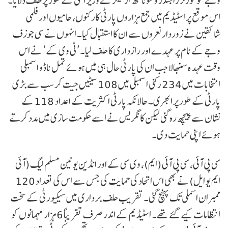
وجے کو گورنر راجندر وشوناتھ ارلیکر نے وزیر اعلیٰ کے طور پر حلف دلایا۔
اس موقع پر اسٹیڈیم میں جمع ہزاروں پارٹی کارکنوں، حامیوں اور فلمی
شائقین نے زوردار نعروں سے ان کا استقبال کیا۔ انہوں نے سی جوزف
وجے کے نام پر عہدے اور رازداری کا حلف لیا۔ ’ٹی وی کے‘ نے اس
وقت عہدہ سنبھالا جب ان کی پارٹی حال ہی میں ہوئے تمل ناڈو اسمبلی
انتخابات میں 234 رکنی اسمبلی میں 108 سیٹیں جیت کر سب سے بڑی
پارٹی کے طور پر ابھری۔ حالانکہ پارٹی اکثریت کے اعداد 118 کے
نشان سے پیچھ رہ گئی لیکن کانگریس نے اسے حکومت سازی میں مدد کرتے
ہوئے اپنی حمایت دی۔
سی پی آئی، سی پی آئی (ایم)، وی سی کے اور انڈین یونین مسلم لیگ (آئی
ایم یو ایل) نے بھی اس اتحاد کی حمایت کی جس سے اس کی تعداد 120
ممبران اسملی تک پہنچ گئی۔ تقریب حلف برداری میں سیکیورٹی کے سخت
انتظامات کیے گئے تھے۔ اسٹیڈیم کے اندر صرف تقریباً 6 ہزار مہمانوں کو