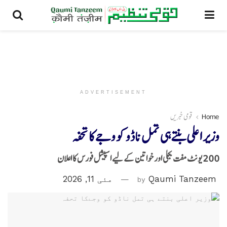
ADVERTISEMENT
Home
قومی خبریں
وزیر اعلی بنتے ہی تمل ناڈو کو وجےکا تحفہ
200 یونٹ مفت بجلی اور خواتین کے لیے اسپیشل فورس کا اعلان
Qaumi Tanzeem
by
مئی 11, 2026