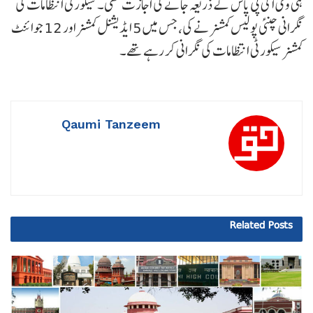
ہی وی آئی پی پاس کے ذریعہ جانے کی اجازت تھی۔ سیکورٹی انتظامات کی
نگرانی چنئی پولیس کمشنر نے کی، جس میں 5 ایڈیشنل کمشنر اور 12 جوائنٹ
کمشنر سیکورٹی انتظامات کی نگرانی کر رہے تھے۔
Qaumi Tanzeem
Related
Posts