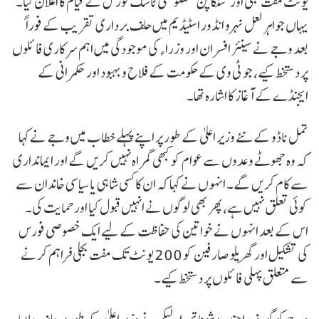
یونٹ مفت بجلی اور ’سنگاپن‘ خصوصی ٹاسک فورس کے قیام کا اعلان کیا۔
یہاں جواہر لعل نہرو انڈور اسٹیڈیم میں حلف برداری تقریب کے فوراً
بعد وجے نے سینئر افسران اور وزراء کی موجودگی میں اہم سرکاری فائلوں
پر دستخط کیے، جو ٹی وی کے حکومت کے فلاح و بہبود اور حکمرانی کے
ایجنڈے کے آغاز کا اشارہ تھا۔
تمل ناڈو کے نئے وزیر اعلیٰ کے طور پر اپنے پہلے خطاب میں وجے نے کہا
کہ وہ جھوٹے وعدوں سے عوام کو کبھی گمراہ نہیں کریں گے اور ایمانداری
سے کام کریں گے۔ انہوں نے کہا کہ ان کا کسی شاہی یا سیاسی خاندان سے
کوئی تعلق نہیں ہے، پھر بھی لوگوں نے انہیں قبول کیا اور حمایت کی۔
اس کے بعد انہوں نے خواتین کی حفاظت کے لیے ایک خصوصی فورس
کی تشکیل اور گھریلو صارفین کو 200 یونٹ تک مفت بجلی فراہم کرنے
سے متعلق پہلی فائلوں پر دستخط کیے۔