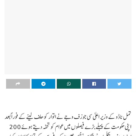
تمل ناڈو کے وزیر اعلیٰ سی جوزف وجے نے اتوار کو حلف لینے کے فوراً بعد
اپنی حکومت کے پہلے بڑے فیصلوں میں عوام کو تحفہ دیتے ہوئے 200