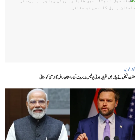
قومی خبریں
صفت فیض نے پٹنہ میں طلبا پر ہوئی پولیس بربریت کی داستان راہل گاندھی کو سنائی