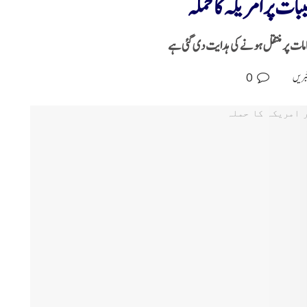
ات پر امریکہ کا حملہ
مات پر منتقل ہونے کی ہدایت دی گئی ہے
0
خبریں