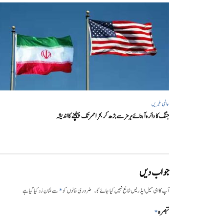
عالمی خبریں
جنگ کا دائرہ آبنائے ہرمز سے بڑھ کر بحر احمر تک پہنچنے کا اندیشہ
جواب دیں
*
آپ کا ای میل ایڈریس شائع نہیں کیا جائے گا۔
ضروری خانوں کو
سے نشان زد کیا گیا ہے
تبصرہ
*