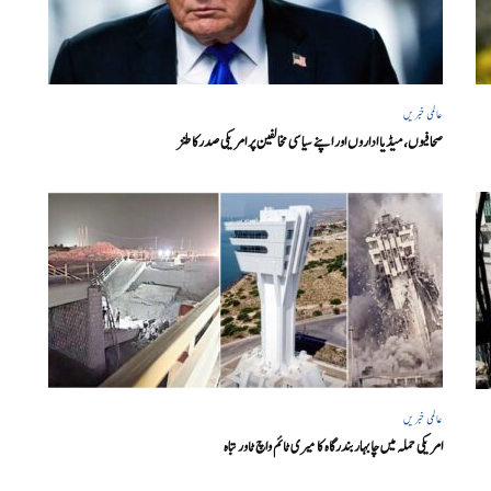
عالمی خبریں
صحافیوں، میڈیا اداروں اور اپنے سیاسی مخالفین پر امریکی صدرکا طنز
عالمی خبریں
امریکی حملہ میں چابہار بندرگاہ کا میری ٹائم واچ ٹاور تباہ