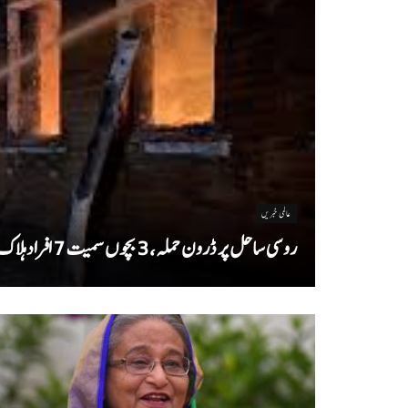
عالمی خبریں
روسی ساحل پر ڈرون حملہ، 3 بچوں سمیت 7 افراد ہلاک