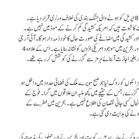
دوسری جانب ایران کی وزارت خارجہ نے امریکی کارروائی کو 8 اپریل کو ہونے والی جنگ بندی کی خلاف ورزی قرار دیا ہے۔
ت کا ثبوت ہیں کہ امریکہ کشیدگی کم کرنے کے موڈ میں نہیں ہے۔
ں اور کشیدگی میں اضافے کی صورت حال کا خود ذمہ دار ہوگا۔ آئی آر جی
سی کا کہنا ہے کہ اس نے امریکی حملوں کے جواب میں کویت اور بحرین میں موجود امریکی اڈوں کو نشانہ بنایا ہے۔ اس کے علاوہ 4
ٹینکر بغیر اجازت آبنائے ہرمز سے گزرنے کی کوشش کر رہے تھے۔
ی فوج کا کہنا ہے کہ اس نے 7 بیلسٹک میزائلوں کو روک لیا جو صبح سویرے ملک کی فضائی حدود میں داخل ہو
ی گزرے، جس کے نتیجے میں کچھ ملبہ ان علاقوں میں گرا۔ فوج کے
فی الحال کسی جانی نقصان کی اطلاع نہیں ہے۔ بحرین میں خطرے کے
 ہونے کی ہدایت دی گئی ہے۔
ورہ کرنے جا رہے ہیں۔ کویت اور بحرین نے ان حملوں کی مذمت کی