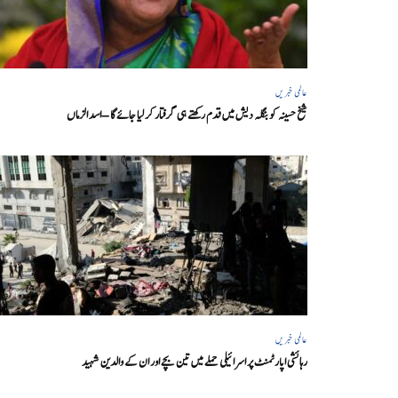
عالمی خبریں
شیخ حسینہ کو بنگلہ دیش میں قدم رکھتے ہی گرفتار کر لیا جائے گا – اسد الزماں
عالمی خبریں
رہائشی اپارٹمنٹ پر اسرائیلی حملے میں تین بچے اور ان کے والدین شہید