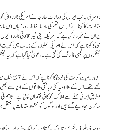
وزارت کا کہنا ہے کہ اس قسم کی بار بار خلاف ورزیاں اس با
ایران نے خبردار کیا ہے کہ امریکہ اپنی غیر قانونی کارروائیو
ٹینکروں پر بھی فائرنگ کی گئی ہے۔ دعویٰ کیا گیا ہے کہ یہ 
اس درمیان کویت ک
گئے تھے۔ اس کے علاوہ یہ کئی رہائشی علاقوں کے اوپر سے بھ
مطابق ایرانی حملے سے املاک کو کافی نقصان پہنچا ہے۔ تاہم 
سائرن بجا دیے گئے ہیں اور لوگوں کو محفوظ مقامات پر منتقل
دوسری طرف خبریں ہیں کہ پاکستان کے ایک وزیر ایران کا د