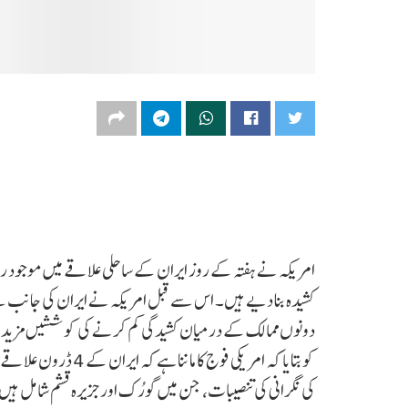
امریکہ نے ہفتہ کے روز ایران کے ساحلی علاقے میں موجود رڈا
کشیدہ بنا دیے ہیں۔ اس سے قبل امریکہ نے ایران کی جانب سے 
دونوں ممالک کے درمیان کشیدگی کم کرنے کی کوششیں مزید دشو
کو بتایا کہ امریکی فو
کی نگرانی کی تنصیبات، جن میں گورُک اور جزیرہ قشم شامل ہیں،