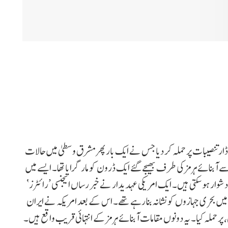
ر تنصیبات پر حملہ کر دیا جس نے ایک بار پھر مشرق وسطیٰ میں حالات
آبنائے ہرمز کی طرف بھیجے گئے ایک ڈرون کو مار گرایا تھا۔ ایسے میں
ار ہو سکتی ہیں۔ ایک امریکی عہدیدار نے خبر رساں ایجنسی ’رائٹرز‘
ج کا ماننا ہے کہ ایران کے 4 ڈرون علاقے میں بحری جہازوں کو نشانہ بنا رہے تھے۔ اس کے بعد امریکہ نے ایران
 پر حملہ کیا۔ یہ دونوں مقامات آبنائے ہرمز کے انتہائی قریب واقع ہیں۔