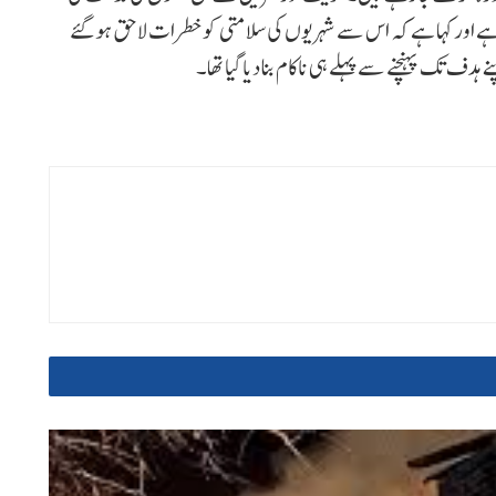
ا ہے اور کہا ہے کہ اس سے شہریوں کی سلامتی کو خطرات لاحق ہو گئے
دف تک پہنچنے سے پہلے ہی ناکام بنا دیا گیا تھا۔