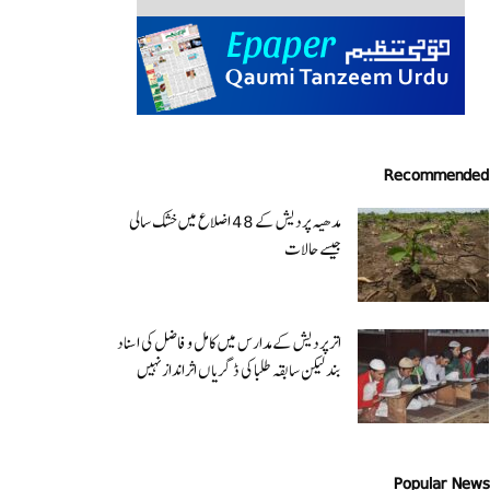
Recommended
مدھیہ پردیش کے 48 اضلاع میں خشک سالی
جیسے حالات
اتر پردیش کےمدارس میں کامل و فاضل کی اسناد
بند لیکن سابقہ طلبا کی ڈگریا ں اثرانداز نہیں
Popular News