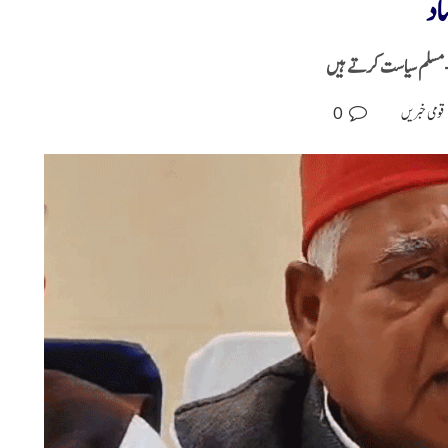
اد
و-مسلم سیاست کرتے ہیں
0
قومی خبریں