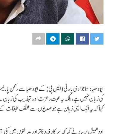
ایودھیا: سماجوادی پارٹی (ایس پی) کے ایودھیا سے رکن پارلی
کی زبان نہیں ہے، بلکہ یہ محبت، عزت اور تہذیب کی زبان 
کہا کہ یہ ایک ایسی زبان ہے جو صدیوں سے مختلف طبقات کے د
اودھیش پرساد نے کہا کہ سرکاری دفاتر اور عدالتوں میں کئی اہ