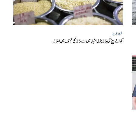
قومی خبریں
کھانے پینے کی 36 بڑی اشیاء میں سے 35 کی قیمتوں میں اضافہ