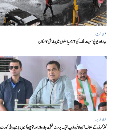
قومی خبریں
بہار اور یو پی سمیت ملک کی 17ریاستوں میں بارش کا امکان
قومی خبریں
گڈکری کے خلاف آن لائن ڈیپ فیک پوسٹ فحش، جارحانہ اور توہین آمیز:بامبے ہائی کورٹ