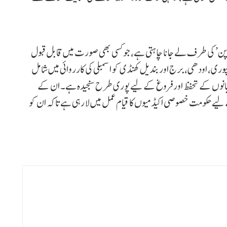
 ملّاپن’ کی طرف لے جانا چاہتی ہے، جو کسی بھی صورت میں قابل قبول
وری، اودھی، برج اور بندیل کھنڈی کو اسمبلی کی کارروائی میں شامل
بانوں کے تحفظ اور فروغ کے لیے پوری طرح سنجیدہ ہے۔ ان کے
ے لیے حکومت خصوصی اکیڈمیوں کا قیام عمل میں لا رہی ہے تاکہ ان کو