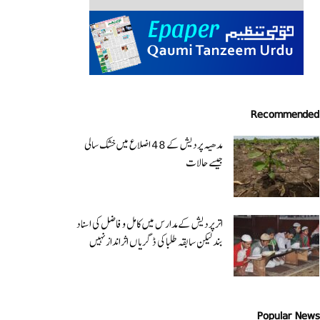
Recommended
مدھیہ پردیش کے 48 اضلاع میں خشک سالی
جیسے حالات
اتر پردیش کےمدارس میں کامل و فاضل کی اسناد
بند لیکن سابقہ طلبا کی ڈگریا ں اثرانداز نہیں
Popular News