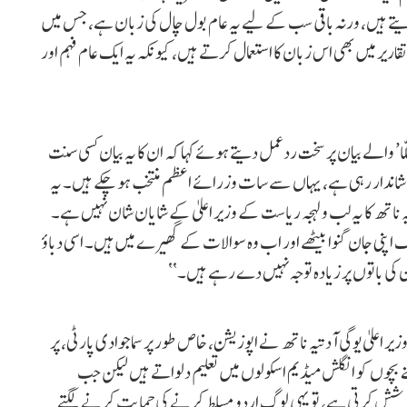
تے ہیں، ورنہ باقی سب کے لیے یہ عام بول چال کی زبان ہے، جس میں
اریر میں بھی اس زبان کا استعمال کرتے ہیں، کیونکہ یہ ایک عام فہم اور
لّا’ والے بیان پر سخت ردعمل دیتے ہوئے کہا کہ ان کا یہ بیان کسی سنت
ریخ شاندار رہی ہے، یہاں سے سات وزرائے اعظم منتخب ہو چکے ہیں۔ یہ
ناتھ کا یہ لب و لہجہ ریاست کے وزیر اعلیٰ کے شایان شان نہیں ہے۔
وگ اپنی جان گنوا بیٹھے اور اب وہ سوالات کے گھیرے میں ہیں۔ اسی دباؤ
 کی باتوں پر زیادہ توجہ نہیں دے رہے ہیں۔‘‘
 اعلیٰ یوگی آدتیہ ناتھ نے اپوزیشن، خاص طور پر سماجوادی پارٹی، پر
ے بچوں کو انگلش میڈیم اسکولوں میں تعلیم دلواتے ہیں لیکن جب
کوشش کرتی ہے، تو یہی لوگ اردو مسلط کرنے کی حمایت کرنے لگتے