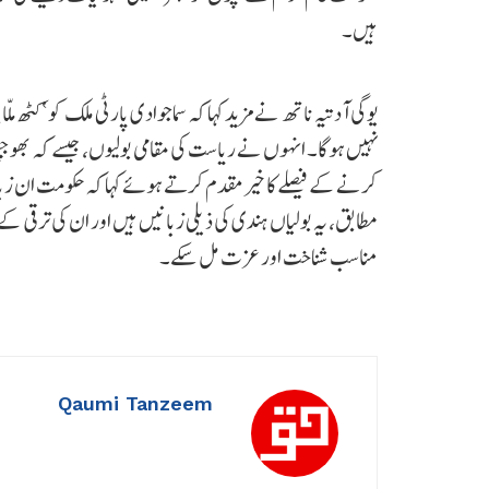
ہیں۔
یوگی آدتیہ ناتھ نے مزید کہا کہ سماجوادی پارٹی ملک کو ‘کٹھ
نہیں ہوگا۔ انہوں نے ریاست کی مقامی بولیوں، جیسے کہ بھوجپ
کرنے کے فیصلے کا خیرمقدم کرتے ہوئے کہا کہ حکومت ان ز
مطابق، یہ بولیاں ہندی کی ذیلی زبانیں ہیں اور ان کی ترقی ک
مناسب شناخت اور عزت مل سکے۔
Qaumi Tanzeem