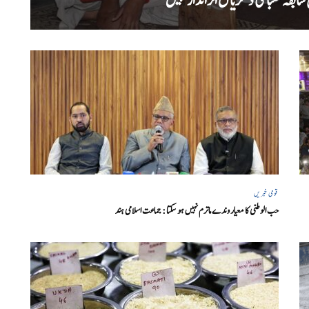
بقہ طلبا کی ڈگریا ں اثرانداز نہیں
قومی خبریں
حب الوطنی کا معیار وندے ماترم نہیں ہو سکتا : جماعت اسلامی ہند