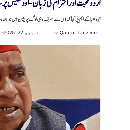
اُردو محبت اور احترام کی زبان -اودھیش پرس
ایودھیا کے ایم پی کہا کہ اس سے صرف وہی لوگ پریشان ہیں جو ہند
Qaumi Tanzeem
by
فروری 22, 2025
in