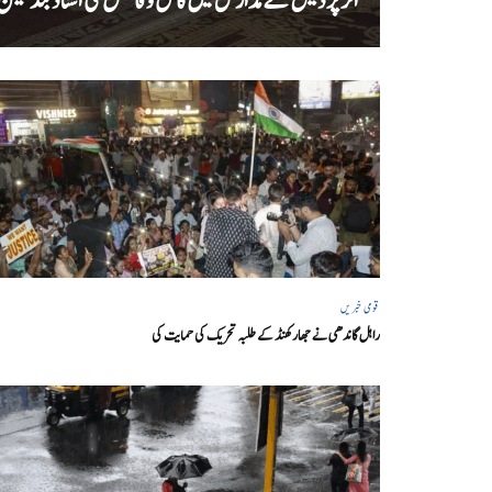
اتر پردیش کےمدارس میں کامل و فاضل کی اسناد بند لیکن سا
قومی خبریں
راہل گاندھی نے جھارکھنڈ کے طلبہ تحریک کی حمایت کی