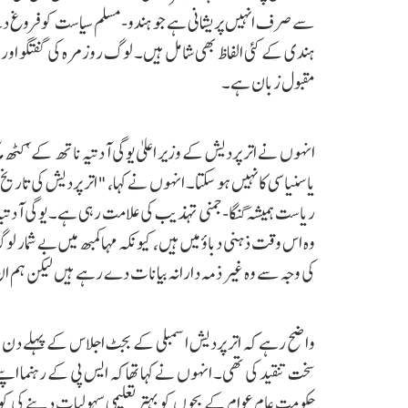
سے صرف انہیں پریشانی ہے جو ہندو-مسلم سیاست کو فروغ دی
ہندی کے کئی الفاظ بھی شامل ہیں۔ لوگ روزمرہ کی گفتگو اور تق
مقبول زبان ہے۔
انہوں نے اتر پردیش کے وزیر اعلیٰ یوگی آدتیہ ناتھ کے ‘کٹھ م
یا سنیاسی کا نہیں ہو سکتا۔ انہوں نے کہا، "اتر پردیش کی تا
ریاست ہمیشہ گنگا-جمنی تہذیب کی علامت رہی ہے۔ یوگی آدتیہ 
وہ اس وقت ذہنی دباؤ میں ہیں، کیونکہ مہاکمبھ میں بے شمار ل
کی وجہ سے وہ غیر ذمہ دارانہ بیانات دے رہے ہیں لیکن ہم ان
واضح رہے کہ اتر پردیش اسمبلی کے بجٹ اجلاس کے پہلے دن وزیر
سخت تنقید کی تھی۔ انہوں نے کہا تھا کہ ایس پی کے رہنما اپن
حکومت عام عوام کے بچوں کو بہتر تعلیمی سہولیات دینے کی 