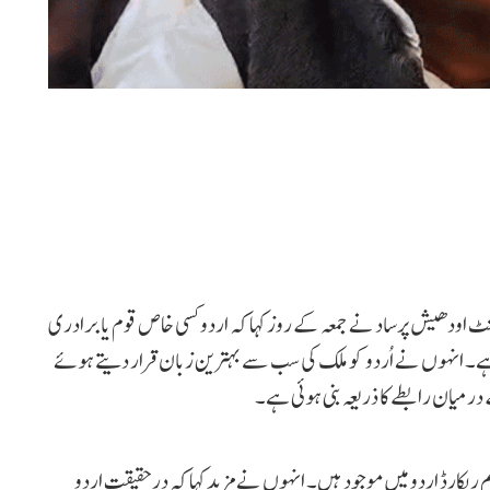
منٹ اودھیش پرساد نے جمعہ کے روز کہا کہ اردو کسی خاص قوم یا برادری
ہے۔ انہوں نے اُردو کو ملک کی سب سے بہترین زبان قرار دیتے ہوئے
رمیان رابطے کا ذریعہ بنی ہوئی ہے۔
م ریکارڈ اردو میں موجود ہیں۔ انہوں نے مزید کہا کہ درحقیقت اردو