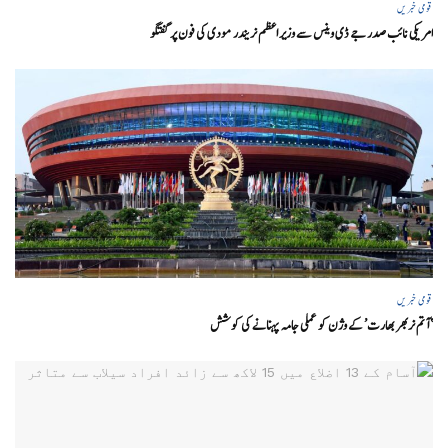
قومی خبریں
امریکی نائب صدر جے ڈی وینس سے وزیر اعظم نریندر مودی کی فون پر گفتگو
قومی خبریں
‘ آتم نربھر بھارت’ کے وژن کو عملی جامہ پہنانے کی کوشش