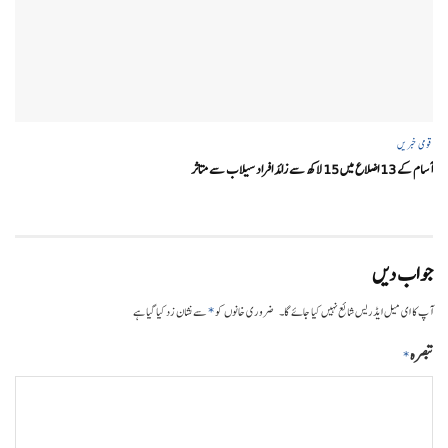
قومی خبریں
آسام کے 13 اضلاع میں 15 لاکھ سے زائد افراد سیلاب سے متاثر
جواب دیں
*
آپ کا ای میل ایڈریس شائع نہیں کیا جائے گا۔
ضروری خانوں کو
سے نشان زد کیا گیا ہے
تبصرہ
*