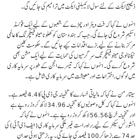
ڈیمیج ایکٹ کے لئے سول لائیبلٹی ایکٹ میں ترامیم کی جائیں گی۔
انہوں نے کہا کہ فٹ ویئر اور چمڑے کے شعبوں کے لیے ایک فوکسڈ
اسکیم شروع کی جائے گی، جب کہ ہندوستان کو کھلونا مینوفیکچرنگ کا عالمی
مرکز بنانے کے لیے بڑے اقدامات کیے جائیں گے۔ حکومت کلین
ٹیکنالوجی مینوفیکچرنگ سرگرمیوں کی حمایت کے لیے ایک مشن بھی
شروع کرے گی۔ انہوں نے کہا کہ تیسرے انجن کے طور پر سرمایہ کاری
میں لوگوں، اختراعات اور معیشت میں سرمایہ کاری شامل ہے۔
سیتا رمن نے کہا کہ مالیاتی خسارے کا تخمینہ جی ڈی پی کا 4.4 فیصد ہے۔
انہوں نے کہا کہ کل وصولیوں کا تخمینہ 34.96 لاکھ کروڑ روپے ہے
اور تخمینہ خرچ 56.56 لاکھ کروڑ روپے ہے۔ انہوں نے کہا کہ
انشورنس سیکٹر کے لیے براہ راست غیر ملکی سرمایہ کاری ( ایف ڈی آئی ) کی
حد 74 سے بڑھا کر 100 فیصد کی جائے گی۔ یہ بڑھتی ہوئی حد ان