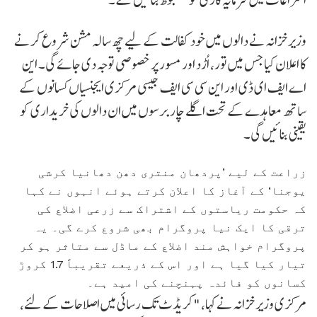
وزیر خزانہ نے دالوں میں خود کفالت کے لیے چھ سالہ مشن شروع کرنے
کا اعلان کیا جس میں تور، اُڑد اور مسور پر خصوصی توجہ دی جائے گی۔ این
اے ایف ای ڈی اور این سی سی ایف جیسی مرکزی ایجنسیاں کسانوں کے
ساتھ معاہدے کے تحت اگلے چار برسوں میں ان دالوں کی خریداری کو
یقینی بنائیں گی۔
زراعت کے لیے ’پردھان منتری دھن دھانیا کرشی
یوجنا‘ کے آغاز کا اعلان کرتے ہوئے انہوں نے کہا
کہ حکومت ریاستوں کے اشتراک سے زرعی اضلاع کی
ترقی کا ایک نیا پروگرام بھی شروع کرے گی۔ یہ
پروگرام خواہش مند اضلاع کے ماڈل سے متاثر ہو کر
تیار کیا گیا ہے اور اس کے ذریعے تقریباً 1.7 کروڑ
کسانوں کو فائدہ پہنچنے کی امید ہے۔
مرکزی وزیر خزانہ نے کہا، "کریڈٹ تک رسائی میں اصلاحات کے لئے،