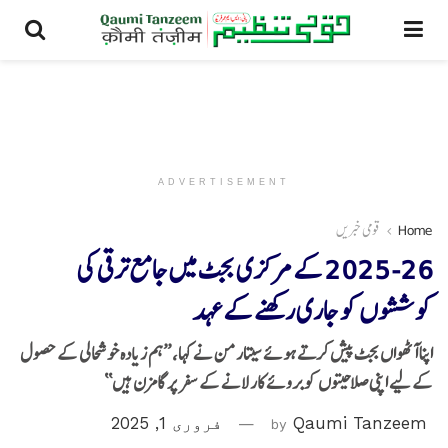
ADVERTISEMENT
Home
قومی خبریں
2025-26 کے مرکزی بجٹ میں جامع ترقی کی
کوششوں کو جاری رکھنے کے عہد
اپنا آٹھواں بجٹ پیش کرتے ہوئے سیتارمن نے کہا، ’’ہم زیادہ خوشحالی کے حصول
کے لیے اپنی صلاحیتوں کو بروئے کار لانے کے سفر پر گامزن ہیں‘‘
Qaumi Tanzeem
by
فروری 1, 2025