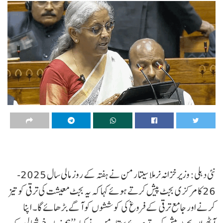
نئی دہلی: وزیر خزانہ نرملا سیتا رمن نے ہفتہ کے روز مالی سال 2025-
26 کا مرکزی بجٹ پیش کرتے ہوئے کہا کہ یہ بجٹ معیشت کی ترقی کو تیز
کرنے اور جامع ترقی کے فروغ کی کوششوں کو آگے بڑھائے گا۔ اپنا