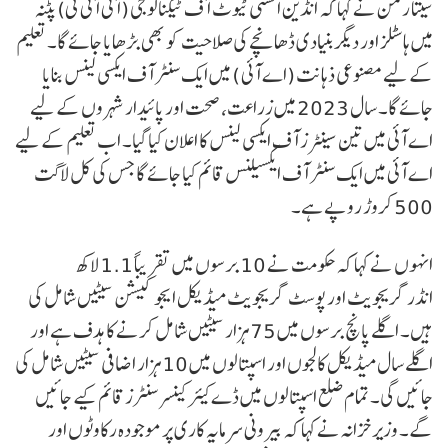
سیتا رمن نے کہا کہ انڈین انسٹی ٹیوٹ آف ٹیکنالوجی (آئی آئی ٹی) پٹنہ
میں ہاسٹلز اور دیگر بنیادی ڈھانچے کی صلاحیت کو بھی بڑھایا جائے گا۔ تعلیم
کے لیے مصنوعی ذہانت (اے آئی ) میں ایک سنٹر آف ایکسی لینس بنایا
جائے گا۔ سال 2023 میں زراعت، صحت اور پائیدار شہروں کے لیے
اے آئی میں تین سینٹرز آف ایکسی لینس کا اعلان کیا گیا۔ اب تعلیم کے لیے
اے آئی میں ایک سنٹر آف ایکسیلنس قائم کیا جائے گا جس کی کل لاگت
500 کروڑ روپے ہے۔
انہوں نے کہا کہ حکومت نے 10 برسوں میں تقریباً 1.1 لاکھ
انڈرگریجویٹ اور پوسٹ گریجویٹ میڈیکل ایجوکیشن سیٹیں شامل کی
ہیں۔ اگلے پانچ برسوں میں 75 ہزار سیٹیں شامل کرنے کا ہدف ہے اور
اگلے سال میڈیکل کالجوں اور اسپتالوں میں 10 ہزار اضافی سیٹیں شامل کی
جائیں گی۔ تمام ضلع اسپتالوں میں ڈے کیئر کینسر سنٹرز قائم کیے جائیں
گے۔ وزیر خزانہ نے کہا کہ بیرونی سرمایہ کاری پر موجودہ رکاوٹوں اور