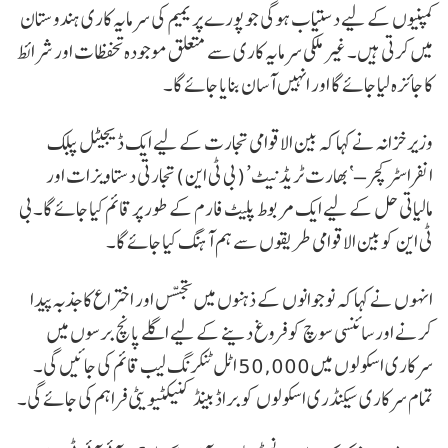
کمپنیوں کے لیے دستیاب ہوگی جو پورے پریمیم کی سرمایہ کاری ہندوستان
میں کرتی ہیں۔ غیر ملکی سرمایہ کاری سے متعلق موجودہ تحفظات اور شرائط
کا جائزہ لیا جائے گا اور انہیں آسان بنایا جائے گا۔
وزیر خزانہ نے کہا کہ بین الاقوامی تجارت کے لیے ایک ڈیجیٹل پبلک
انفراسٹرکچر – ‘بھارت ٹریڈ نیٹ’ ( بی ٹی این ) تجارتی دستاویزات اور
مالیاتی حل کے لیے ایک مربوط پلیٹ فارم کے طور پر قائم کیا جائے گا۔ بی
ٹی این کو بین الاقوامی طریقوں سے ہم آہنگ کیا جائے گا۔
انہوں نے کہا کہ نوجوانوں کے ذہنوں میں تجسس اور اختراع کا جذبہ پیدا
کرنے اور سائنسی سوچ کو فروغ دینے کے لیے اگلے پانچ برسوں میں
سرکاری اسکولوں میں 50,000 اٹل ٹنکرنگ لیب قائم کی جائیں گی۔
تمام سرکاری سیکنڈری اسکولوں کو براڈ بینڈ کنیکٹیویٹی فراہم کی جائے گی۔