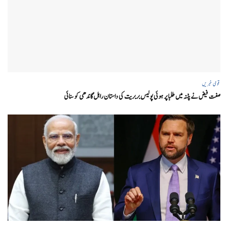
قومی خبریں
صفت فیض نے پٹنہ میں طلبا پر ہوئی پولیس بربریت کی داستان راہل گاندھی کو سنائی