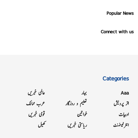
Popular News
Connect with us
Categories
Aaa
بہار
عالمی خبریں
اتر پردیش
تعلیم و روزگار
عرب ممالک
ادبیات
خواتین
قومی خبریں
انٹرٹینمنٹ
ریاستی خبریں
کھیل