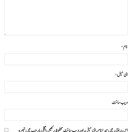
نام
*
ای میل
*
ویب‌ سائٹ
اس براؤزر میں میرا نام، ای میل، اور ویب سائٹ محفوظ رکھیں اگلی بار جب میں تبصرہ