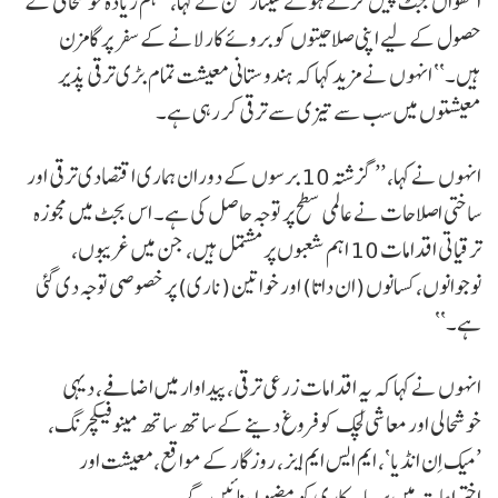
آٹھواں بجٹ پیش کرتے ہوئے سیتارمن نے کہا، ’’ہم زیادہ خوشحالی کے
حصول کے لیے اپنی صلاحیتوں کو بروئے کار لانے کے سفر پر گامزن
ہیں۔‘‘ انہوں نے مزید کہا کہ ہندوستانی معیشت تمام بڑی ترقی پذیر
معیشتوں میں سب سے تیزی سے ترقی کر رہی ہے۔
انہوں نے کہا، ’’گزشتہ 10 برسوں کے دوران ہماری اقتصادی ترقی اور
ساختی اصلاحات نے عالمی سطح پر توجہ حاصل کی ہے۔ اس بجٹ میں مجوزہ
ترقیاتی اقدامات 10 اہم شعبوں پر مشتمل ہیں، جن میں غریبوں،
نوجوانوں، کسانوں (ان داتا) اور خواتین (ناری) پر خصوصی توجہ دی گئی
ہے۔‘‘
انہوں نے کہا کہ یہ اقدامات زرعی ترقی، پیداوار میں اضافے، دیہی
خوشحالی اور معاشی لچک کو فروغ دینے کے ساتھ ساتھ مینوفیکچرنگ،
’میک اِن انڈیا‘، ایم ایس ایم ایز، روزگار کے مواقع، معیشت اور
اختراعات میں سرمایہ کاری کو مضبوط بنائیں گے۔