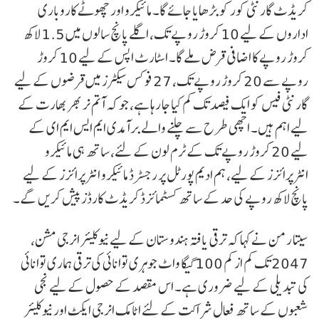
کریڈٹ گارنٹی کور کو بڑھایا جائے گا۔ مائیکرو اور چھوٹے کاروباری
اداروں کے لیے 10 کروڑ روپے تک، اگلے پانچ سالوں میں 1.5 لاکھ
کروڑ روپے کا اضافی قرض ملے گا۔ اسٹارٹ اپس کے لیے 10 کروڑ
روپے سے 20 کروڑ روپے تک، 27 فوکس سیکٹرز میں قرضوں کے لیے
گارنٹی فیس کو ایک فیصد تک کم کیا جا رہا ہے، جو کہ آتم نر بھر بھارت کے
لیے اہم ہیں۔ اچھی طرح سے چلنے والے برآمدی ایم ایس ایم ای کے
لیے 20 کروڑ روپے تک کے ٹرم لون کے لئے، ساتھ ہی مائیکرو
انٹرپرائزز کے لیے، ہم ادیم پورٹل پر رجسٹرڈ مائیکرو انٹرپرائزز کے لیے
پانچ لاکھ روپے کی حد کے ساتھ کسٹمائزڈ کریڈٹ کارڈز پیش کریں گے۔
سیتا رمن نے کہا کہ ترقی یافتہ ہندوستان کے لیے نیوکلیئر انرجی مشن،
2047 تک کم از کم 100 گیگا واٹ جوہری توانائی کی ترقی ہماری توانائی
کی تبدیلی کے لیے ضروری ہے۔ اس مقصد کے حصول کے لیے نجی
شعبوں کے ساتھ فعال شراکت کے لئے اٹامک انرجی ایکٹ اور نیوکلیئر