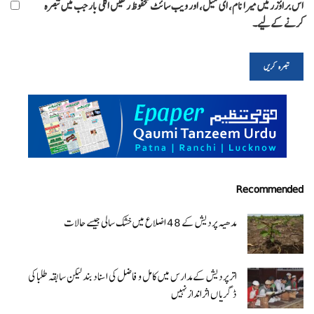
اس براؤزر میں میرا نام، ای میل، اور ویب سائٹ محفوظ رکھیں اگلی بار جب میں تبصرہ
کرنے کےلیے۔
Recommended
مدھیہ پردیش کے 48 اضلاع میں خشک سالی جیسے حالات
اتر پردیش کےمدارس میں کامل و فاضل کی اسناد بند لیکن سابقہ طلبا کی
ڈگریا ں اثرانداز نہیں