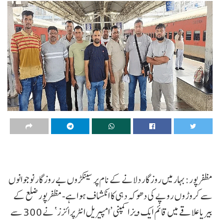
مظفرپور:بہار میں روزگار دلانے کے نام پر سینکڑوں بے روزگار نوجوانوں
سے کروڑوں روپے کی دھوکہ دہی کا انکشاف ہوا ہے-مظفرپور ضلع کے
بیریا علاقے میں قائم ایک ویزا کمپنی ’امپیریل انٹرپرائزز‘ نے 300 سے