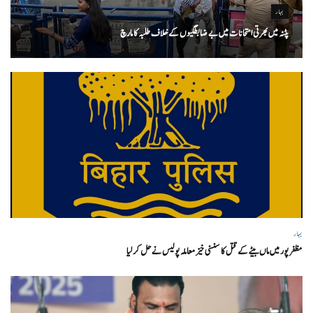
بہار
پٹنہ میں بھرتی امتحانات میں بے ضابطگیوں کے خلاف طلبہ کا مارچ
بہار
مظفر پور میں ماں بیٹے کے قتل کا سنسنی خیز معاملہ پولیس نے حل کر لیا