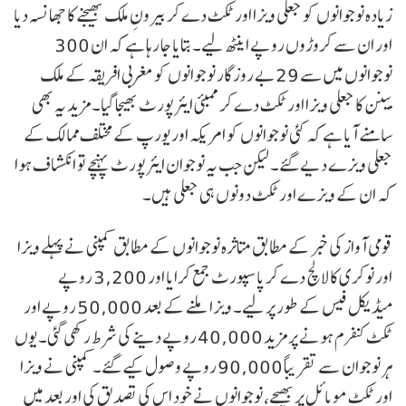
زیادہ نوجوانوں کو جعلی ویزا اور ٹکٹ دے کر بیرونِ ملک بھیجنے کا جھانسہ دیا
اور ان سے کروڑوں روپے اینٹھ لیے۔ بتایا جا رہا ہے کہ ان 300
نوجوانوں میں سے 29 بے روزگار نوجوانوں کو مغربی افریقہ کے ملک
بینن کا جعلی ویزا اور ٹکٹ دے کر ممبئی ایئرپورٹ بھیجا گیا۔ مزید یہ بھی
سامنے آیا ہے کہ کئی نوجوانوں کو امریکہ اور یورپ کے مختلف ممالک کے
جعلی ویزے دیے گئے۔ لیکن جب یہ نوجوان ایئرپورٹ پہنچے تو انکشاف ہوا
کہ ان کے ویزے اور ٹکٹ دونوں ہی جعلی ہیں۔
قومی آواز کی خبر کے مطابق متاثرہ نوجوانوں کے مطابق کمپنی نے پہلے ویزا
اور نوکری کا لالچ دے کر پاسپورٹ جمع کرایا اور 3,200 روپے
میڈیکل فیس کے طور پر لیے۔ ویزا ملنے کے بعد 50,000 روپے اور
ٹکٹ کنفرم ہونے پر مزید 40,000 روپے دینے کی شرط رکھی گئی۔ یوں
ہر نوجوان سے تقریباً 90,000 روپے وصول کیے گئے۔ کمپنی نے ویزا
اور ٹکٹ موبائل پر بھیجے، نوجوانوں نے خود اس کی تصدیق کی اور بعد میں