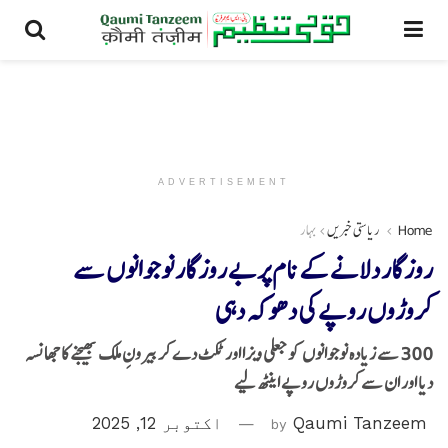
ADVERTISEMENT
Home
ریاستی خبریں
بہار
روزگار دلانے کے نام پر بے روزگار نوجوانوں سے
کروڑوں روپے کی دھوکہ دہی
300 سے زیادہ نوجوانوں کوجعلی ویزا اور ٹکٹ دے کر بیرونِ ملک بھیجنے کا جھانسہ
دیا اور ان سے کروڑوں روپے اینٹھ لیے
Qaumi Tanzeem
by
اکتوبر 12, 2025