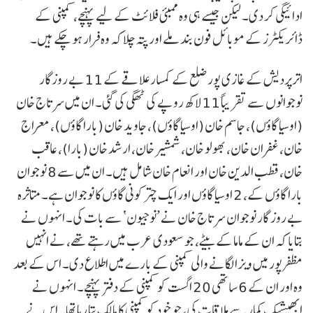
ادائیگی کر دی۔ لیکن جیسے ہی وہ ممبئی فلائٹ کے لیے پہنچے، کمپنی کے
ڈائریکٹرز کے موبائل فون بند ملے اور پتہ چلا کہ وہ فرار ہو چکے ہیں۔
اترپردیش کے غازی پور ضلع کے کمسار علاقے کے 11 بے روزگار
نوجوانوں سے تقریباً 11 لاکھ روپے کی ٹھگی کی گئی۔ ان میں سرتاج خان
(اوسیا گاؤں)، جاسم خان (اوسیا گاؤں)، جاوید خان (بارا گاؤں)، معراج
خان، غفران خان، بھولو خان، شمشیر خان، ارشد خان (بارا)، عاقب
خان، قطب الدین خان اور انعام خان شامل ہیں۔ ان میں سے 8 نوجوان
بارا گاؤں کے، 2 اوسیا گاؤں اور ایک چترکونی گاؤں کا نوجوان ہے۔ متاثرہ
بے روز گار نوجوان سرتاج خان نے ’نوجیون‘ سے بات کی۔ انہوں نے
بتایا کہ ان کے ماما کے بیٹے، جو سعودی عرب میں رہتے تھے، نے انہیں
مظفرپور میں ویزا لگانے والی کمپنی کے بارے میں اطلاع دی۔ اس کے بعد
وہ اور ان کے 6 ساتھی 20 اگست کو کمپنی کے دفتر پہنچے۔ انہوں نے
ابھیشیک کمار سے ملاقات کی، جو خود کو کمپنی کا مالک بتا رہا تھا۔ اس نے