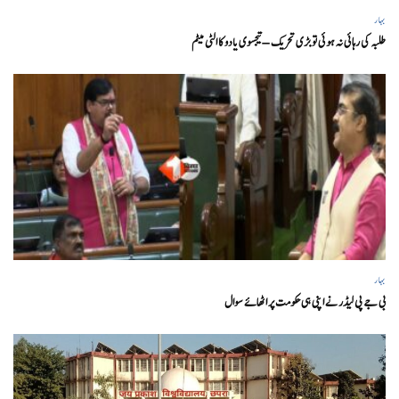
بہار
طلبہ کی رہائی نہ ہوئی تو بڑی تحریک – تیجسوی یادو کا الٹی میٹم
بہار
بی جے پی لیڈر نے اپنی ہی حکومت پر اٹھائے سوال