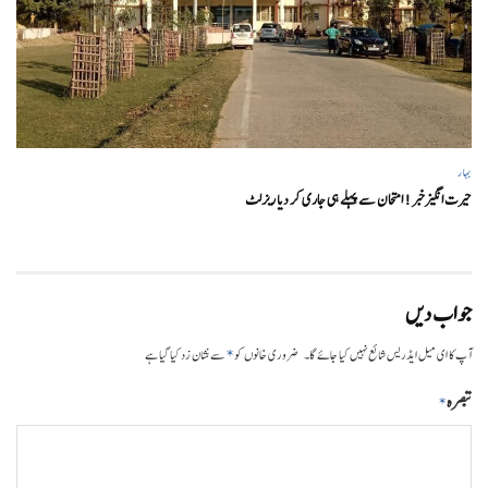
بہار
حیرت انگیزخبر ! امتحان سے پہلے ہی جاری کر دیا ریزلٹ
جواب دیں
*
آپ کا ای میل ایڈریس شائع نہیں کیا جائے گا۔
ضروری خانوں کو
سے نشان زد کیا گیا ہے
تبصرہ
*