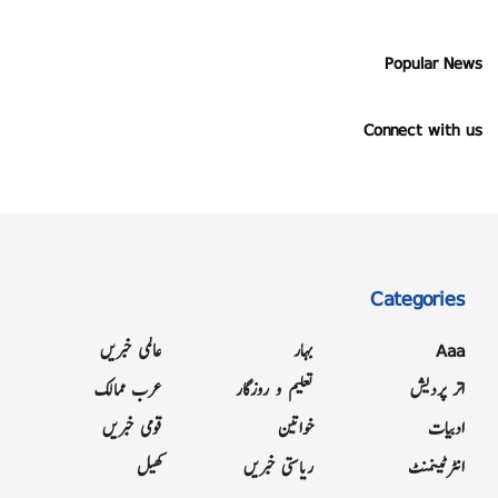
Popular News
Connect with us
Categories
Aaa
بہار
عالمی خبریں
اتر پردیش
تعلیم و روزگار
عرب ممالک
ادبیات
خواتین
قومی خبریں
انٹرٹینمنٹ
ریاستی خبریں
کھیل