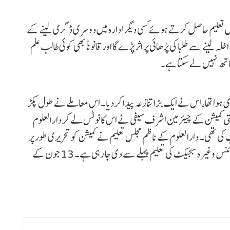
رہ میں تعلیم حاصل کرتے ہوئے کسی دیگر ادارہ میں دوسری ڈگری لینے کے
 لینے سے طلبا کی پڑھائی پر اثر پڑے گا اور قانوناً بھی کوئی طالب علم
اتھ نہیں لے سکتا ہے۔
یوبند سے 13 جون کو جو حکم جاری ہوا تھا، اس نے ایک بڑا تنازعہ پیدا کر دیا۔ اس معاملے نے طول پکڑ
قلیتی کمیشن کے چیئرمین اشرف سیفی نے اس کا نوٹس لے کر دارالعلوم
 کی تھی۔ دارالعلوم کے ناظم مجلس تعلیم نے کمیشن کو تحریری طور پر
مطلع کیا کہ ان کے یہاں انگریزی، ہندی، ریاضی، کمپیوٹر، سائنس وغیرہ سبجیکٹ کی تعلیم پہلے سے دی جا رہی ہے۔ 13 جون کے