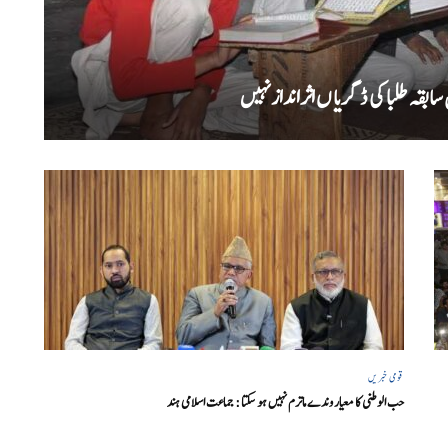
بقہ طلبا کی ڈگریا ں اثرانداز نہیں
قومی خبریں
حب الوطنی کا معیار وندے ماترم نہیں ہو سکتا : جماعت اسلامی ہند