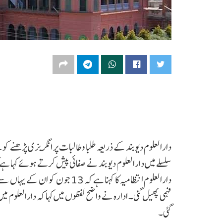
دارالعلوم دیوبند کے ذریعہ طلبا و طالبات پر انگریزی پڑھنے
سلسلے میں دارالعلوم دیوبند نے صفائی پیش کرتے ہوئے کہا ہے 
دارالعلوم انتظامیہ کا کہنا ہے کہ 
فہمی پھیل گئی۔ ادارہ نے واضح لفظوں میں کہا کہ دارالعلوم میں 
گئی۔