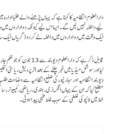
دارالعلوم انتظامیہ کا کہنا ہے کہ یہاں پڑھنے والے طلبا ادا
لیے داخلہ نہیں لیں گے۔ ایسا اس لیے کیونکہ دو اداروں میں داخلہ
ایک وقت میں دو اداروں میں داخلہ لے کر دو ڈگریاں ایک س
قابل ذکر ہے کہ دارالعلوم د
لیا اور سوشل میڈیا میں خبر چلنے کے بعد اتر پردیش ریاستی ا
دیوبند انتظامیہ اور سہارنپور کی ضلع انتظامیہ سے وضاحت طلب
خط میں ٹائپو کی غلطی کے سبب غلط فہمی پیدا ہوئی۔