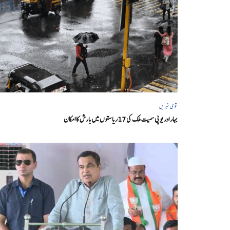
قومی خبریں
بہار اور یو پی سمیت ملک کی 17ریاستوں میں بارش کا امکان