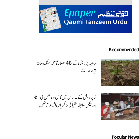
Recommended
مدھیہ پردیش کے 48 اضلاع میں خشک سالی
جیسے حالات
اتر پردیش کےمدارس میں کامل و فاضل کی اسناد
بند لیکن سابقہ طلبا کی ڈگریا ں اثرانداز نہیں
Popular News