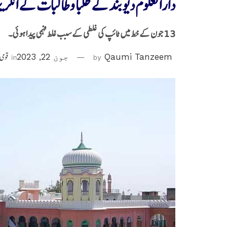
دارالعلوم دیوبند کے طلبا و طالبات کے انگر
13 جون کے خط میں ٹائپ کی غلطی کے سبب غلط فہمی پیدا ہوئی۔
Qaumi Tanzeem
by
جون 22, 2023
in
قومی