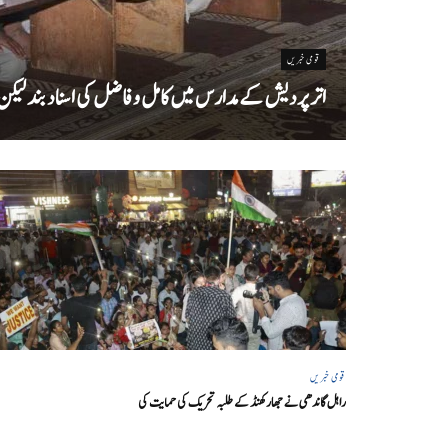
قومی خبریں
اتر پردیش کےمدارس میں کامل و فاضل کی اسناد بند لیکن سا
قومی خبریں
راہل گاندھی نے جھارکھنڈ کے طلبہ تحریک کی حمایت کی