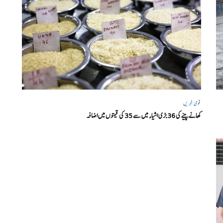
قومی خبریں
کھانے پینے کی 36 بڑی اشیاء میں سے 35 کی قیمتوں میں اضافہ