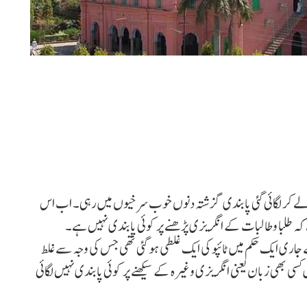
 کو لے کر لگائی گئی پابندی گزشتہ دنوں خوب سرخیوں میں رہی۔ اب اس
کہ طلبا و طالبات کے انگریزی پڑھنے پر کوئی پابندی نہیں ہے۔
13 جون کو ان کے یہاں سے جاری ایک حکم میں ٹائپو کی ایک غلطی ہو گئی تھی جس کی وجہ سے غلط
کسی بھی زبان یعنی انگریزی وغیرہ کے سیکھنے پر کوئی پابندی نہیں لگائی