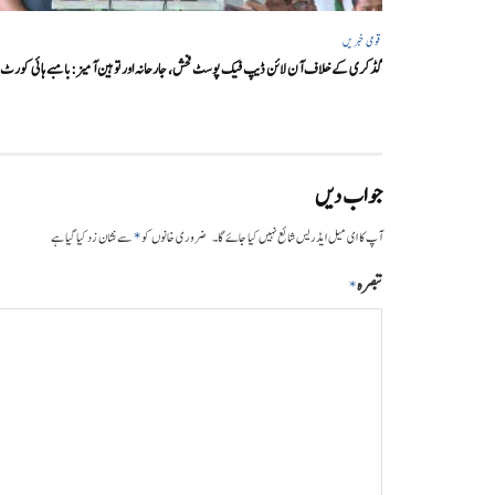
قومی خبریں
گڈکری کے خلاف آن لائن ڈیپ فیک پوسٹ فحش، جارحانہ اور توہین آمیز:بامبے ہائی کورٹ
جواب دیں
*
آپ کا ای میل ایڈریس شائع نہیں کیا جائے گا۔
ضروری خانوں کو
سے نشان زد کیا گیا ہے
تبصرہ
*