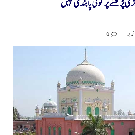
یزی پڑھنے پر کوئی پابندی نہیں
0
 خبریں