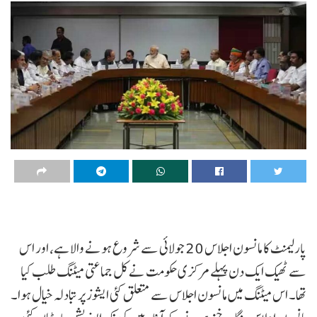
پارلیمنٹ کا مانسون اجلاس 20 جولائی سے شروع ہونے والا ہے، اور اس
سے ٹھیک ایک دن پہلے مرکزی حکومت نے کل جماعتی میٹنگ طلب کیا
تھا۔ اس میٹنگ میں مانسون اجلاس سے متعلق کئی ایشوز پر تبادلہ خیال ہوا۔