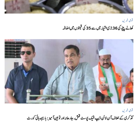
قومی خبریں
کھانے پینے کی 36 بڑی اشیاء میں سے 35 کی قیمتوں میں اضافہ
قومی خبریں
گڈکری کے خلاف آن لائن ڈیپ فیک پوسٹ فحش، جارحانہ اور توہین آمیز:بامبے ہائی کورٹ