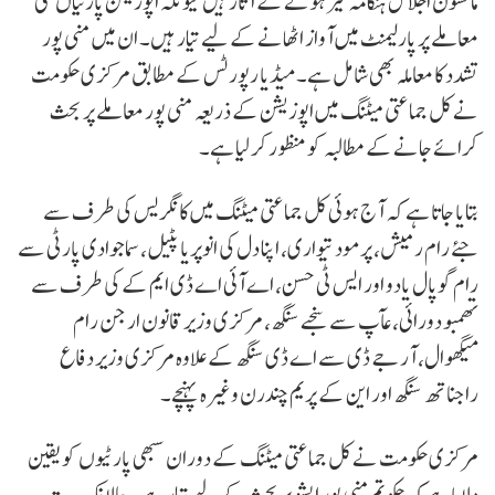
مانسون اجلاس ہنگامہ خیز ہونے کے آثار ہیں کیونکہ اپوزیشن پارٹیاں کئی
معاملے پر پارلیمنٹ میں آواز اٹھانے کے لیے تیار ہیں۔ ان میں منی پور
تشدد کا معاملہ بھی شامل ہے۔ میڈیا رپورٹس کے مطابق مرکزی حکومت
نے کل جماعتی میٹنگ میں اپوزیشن کے ذریعہ منی پور معاملے پر بحث
کرائے جانے کے مطالبہ کو منظور کر لیا ہے۔
بتایا جاتا ہے کہ آج ہوئی کل جماعتی میٹنگ میں کانگریس کی طرف سے
جئے رام رمیش، پرمود تیواری، اپنا دل کی انوپریا پٹیل، سماجوادی پارٹی سے
رام گوپال یادو اور ایس ٹی حسن، اے آئی اے ڈی ایم کے کی طرف سے
تھمبو دورائی، عآپ سے سنجے سنگھ، مرکزی وزیر قانون ارجن رام
میگھوال، آر جے ڈی سے اے ڈی سنگھ کے علاوہ مرکزی وزیر دفاع
راجناتھ سنگھ اور این کے پریم چندرن وغیرہ پہنچے۔
مرکزی حکومت نے کل جماعتی میٹنگ کے دوران سبھی پارٹیوں کو یقین
دلایا ہے کہ حکوتم منی پور ایشو پر بحث کے لیے تیار ہے۔ حالانکہ یہ پتہ