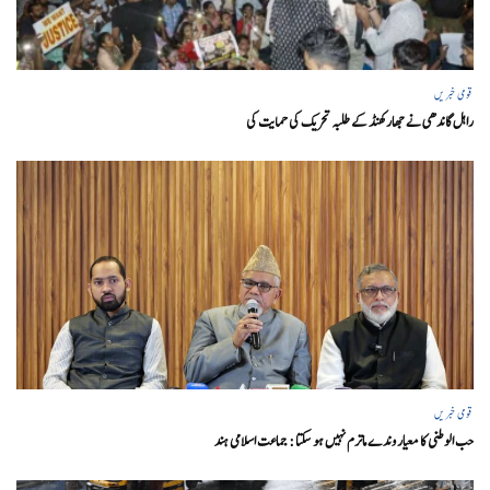
قومی خبریں
راہل گاندھی نے جھارکھنڈ کے طلبہ تحریک کی حمایت کی
قومی خبریں
حب الوطنی کا معیار وندے ماترم نہیں ہو سکتا : جماعت اسلامی ہند