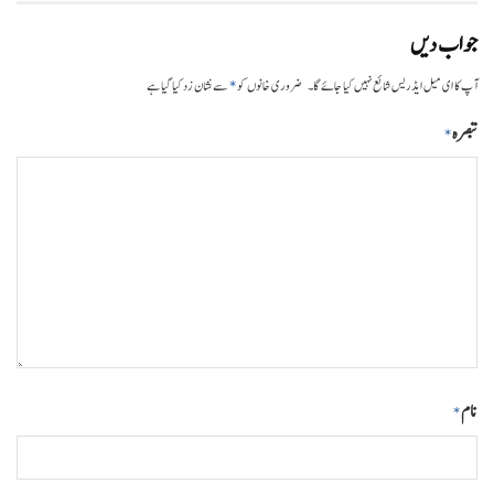
جواب دیں
*
آپ کا ای میل ایڈریس شائع نہیں کیا جائے گا۔
ضروری خانوں کو
سے نشان زد کیا گیا ہے
تبصرہ
*
نام
*