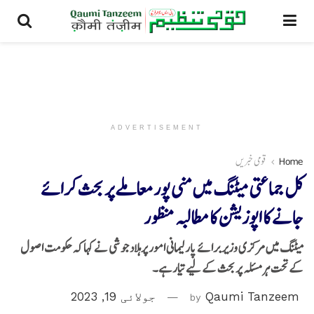
ADVERTISEMENT
Home
قومی خبریں
کل جماعتی میٹنگ میں منی پور معاملے پر بحث کرائے
جانے کا اپوزیشن کا مطالبہ منظور
میٹنگ میں مرکزی وزیر برائے پارلیمانی امور پرہلاد جوشی نے کہا کہ حکومت اصول
کے تحت ہر مسئلہ پر بحث کے لیے تیار ہے۔
Qaumi Tanzeem
by
جولائی 19, 2023