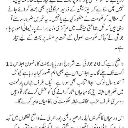
نہیں چل سکا ہے کہ اپوزیشن کے ذریعہ مہنگائی پر بھی بحث کرائے جانے
کہ مطالبہ کو حکومت نے منظور کیا ہے یا نہیں۔ یہ خبریں ضرور سامنے آ
رہی ہیں کہ کل جماعتی میٹنگ میں مرکزی وزیر برائے پارلیمانی امور پرہلاد
جوشی نے کہا کہ حکومت اصول کے تحت ہر مسئلہ پر بحث کے لیے تیار
ہے۔
واضح رہے کہ 20 جولائی سے شروع ہو رہا پارلیمنٹ کا مانسون اجلاس 11
اگست تک چلے گا۔ یہ اجلاس اس لیے بھی اہم تصور کیا جا رہا ہے کیونکہ
آئندہ سال لوک سبھا انتخاب بھی ہونا ہے۔ ایک طرف جہاں پارلیمنٹ
میں حکمراں طبقہ اپنی کامیابیاں شمار کرانے کی کوشش کرے گا، تو وہیں
دوسری طرف حزب مخالف طبقہ حکومت کی ناکامیاں ظاہر کرے گا۔
اس درمیان کانگریس لیڈر ادھیر رنجن چودھری نے واضح لفظوں میں کہہ
دیا ہے کہ تالی دونوں ہاتھوں سے بجتی ہے۔ اگر حکومت چاہتی ہے کہ