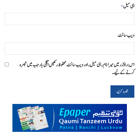
ای میل
*
ویب‌ سائٹ
اس براؤزر میں میرا نام، ای میل، اور ویب سائٹ محفوظ رکھیں اگلی بار جب میں تبصرہ
کرنے کےلیے۔