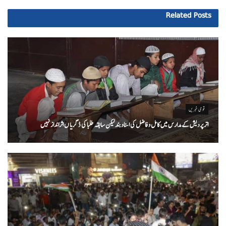
Related
Posts
قومی خبریں
اتر پردیش کےمدارس میں کامل و فاضل کی اسناد بند لیکن سابقہ طلبا کی ڈگریا ں اثرانداز نہیں