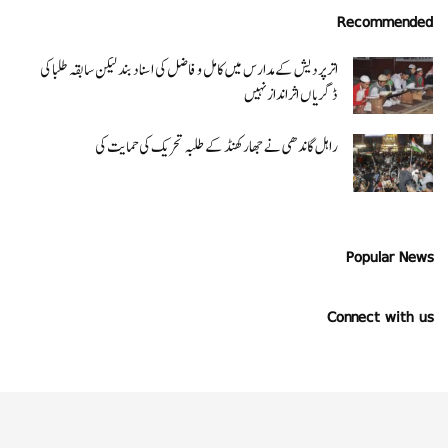
Recommended
اتر پردیش کےمدارس میں کامل و فاضل کی اسناد بند لیکن سابقہ طلبا کی
ڈگریا ں اثرانداز نہیں
راہل گاندھی نے جھارکھنڈ کے طلبہ تحریک کی حمایت کی
Popular News
Connect with us