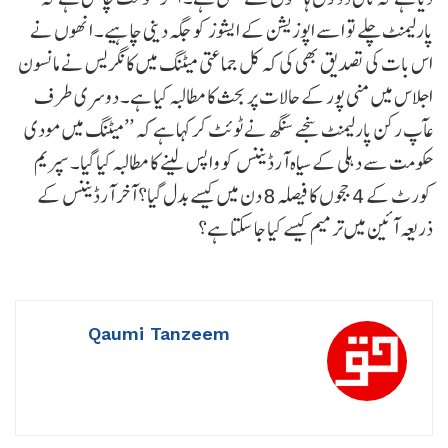
پارلیمنٹ چلے تو اسے اپوزیشن کے ایشوز کو جگہ دینی چاہیے۔ انھوں نے
اس بات کی تصدیق بھی کی کہ کل جماعتی میٹنگ میں کانگریس نے مانسون
اجلاس میں منی پور کے حالات پر بحث کا مطالبہ کیا ہے۔ دوسری طرف
عآپ رکن پارلیمنٹ سنجے سنگھ نے ٹوئٹ کر کہا ہے کہ ’’میٹنگ میں مودی
حکومت سے دہلی کے سیاہ آرڈیننس کو واپس لینے کا مطالبہ کیا گیا۔ سپریم
کورٹ کے 4 ججوں کا فیصلہ 8 دن میں کیسے بدل گیا؟ آخر آرڈیننس کے
ذریعہ آئین میں ترمیم کیسے کیا جا سکتا ہے؟
Qaumi Tanzeem