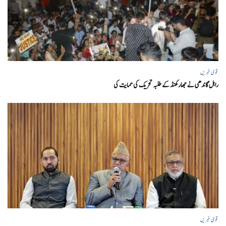
قومی خبریں
راہل گاندھی نے جھارکھنڈ کے طلبہ تحریک کی حمایت کی
قومی خبریں