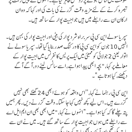
حکومت میں شامل ہونے پر ردعمل ظاہر کیا ہے۔ انہوں نے پیش رفت پر
تبصرہ کرنے کے لئے مزید وقت گزرنے کی بات کی اور کہا کہ وہ ان
ارکان ان سے رابطے میں ہیں جو اجیت پوار کے ساتھ ہیں۔
سپریا سولے این سی پی سربراہ شرد پوار کی بیٹی اور اجیت پوار کی بہن ہیں۔
انہیں 10 جون کو این سی پی کا ورکنگ صدر بنایا گیا تھا۔ سپریا سولے نے
اتوار یعنی 2 جولائی کو ممبئی میں ایک پریس کانفرنس میں اجیت پوار کے
معاملے پر کہا، "بچہ ابھی پیدا ہوا ہے، اسے سانس لینے دو، آگے آگے
دیکھئے، کیا ہوتا ہے”۔
این سی پی رہنما نے کہا، ’’اس واقعہ کو ہوئے ابھی 24 گھنٹے بھی نہیں
گزرے ہیں۔ اس لیے کچھ نہیں کہا جا سکتا۔ وقت گزرنے دیں ، پھر ہمیں
پتہ چلے گا کہ کیا ہوا ہے۔” انہوں نے کہا، "میں ابھی بھی ان ایم ایل اے
سے رابطے میں ہوں جو اجیت پوار کے ساتھ گئے ہیں۔ میں نے ان سے
بات کی تھی اور آئندہ بھی بات کروں گی۔