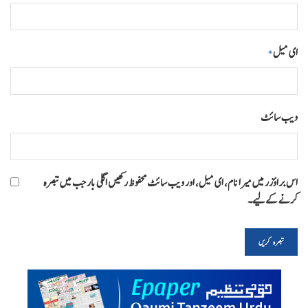
ای میل
*
ویب‌ سائٹ
اس براؤزر میں میرا نام، ای میل، اور ویب سائٹ محفوظ رکھیں اگلی بار جب میں تبصرہ
کرنے کےلیے۔