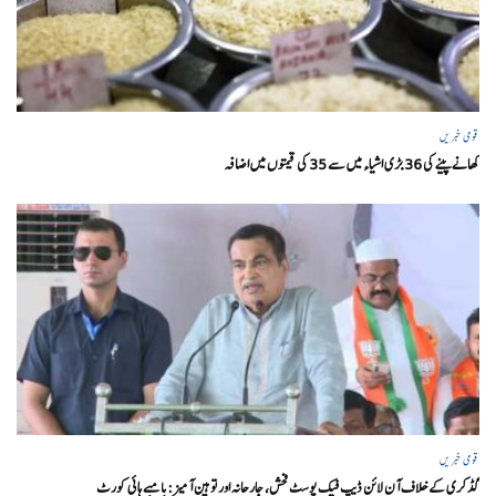
قومی خبریں
کھانے پینے کی 36 بڑی اشیاء میں سے 35 کی قیمتوں میں اضافہ
قومی خبریں
گڈکری کے خلاف آن لائن ڈیپ فیک پوسٹ فحش، جارحانہ اور توہین آمیز:بامبے ہائی کورٹ