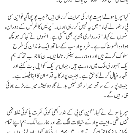
کیا سپریا سولے اجیت پوار کی حمایت کر رہی ہیں؟ جب پوچھا گیا تو این سی
پی رہنما نے کہا، "میں یہ نہیں کر رہی ہوں۔” پریس کانفرنس کے دوران،
انہوں نے کہا، "ذمہ داری مجھ پر بھی آ گئی ہے۔ انہوں نے کہا کہ جو کچھ
ہوا وہ افسوسناک ہے۔ شرد پوار سب کے ساتھ ایک خاندان کی طرح
سلوک کرتے ہیں اور وہ ہمارے سینئر رہنما ہیں۔ ان کا جواب تھا کہ ہم
ایک جمہوری ملک میں رہ رہے ہیں، جہاں ہر ایک کو اپنی بات کہنے اور
اظہار خیال کرنے کا حق ہے۔ اجیت پوار کا یہ قدم ان کا اپنا فیصلہ ہے۔
اجیت پوار کے ساتھ میرا رشتہ نہیں بدلے گا، وہ ہمیشہ میرے بڑے بھائی
ہی رہیں گے۔
سپریا سولے نے کہا، ’’این سی پی کے اندر کبھی کوئی نفرت یا کوئی غلط فہمی
نہیں تھی۔ اجیت پوار کے خیالات الگ تھے اور ہمارے الگ۔ ہم اپنے تمام
ایم ایل ایز کا احترام کرتے ہیں۔ میں ہمیشہ پارٹی کارکنوں اور لیڈروں سے