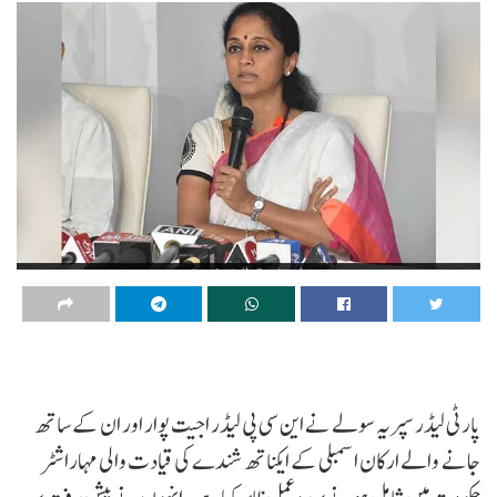
پارٹی لیڈر سپریہ سولے نے این سی پی لیڈر اجیت پوار اور ان کے ساتھ
جانے والے ارکان اسمبلی کے ایکناتھ شندے کی قیادت والی مہاراشٹر