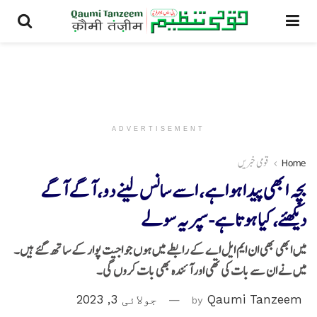
ADVERTISEMENT
Home
قومی خبریں
بچہ ابھی پیدا ہوا ہے، اسے سانس لینے دو، آگے آگے
دیکھئے، کیا ہوتا ہے-سپریہ سولے
میں ابھی بھی ان ایم ایل اے کے رابطے میں ہوں جو اجیت پوار کے ساتھ گئے ہیں۔
میں نے ان سے بات کی تھی اور آئندہ بھی بات کروں گی۔
Qaumi Tanzeem
by
جولائی 3, 2023