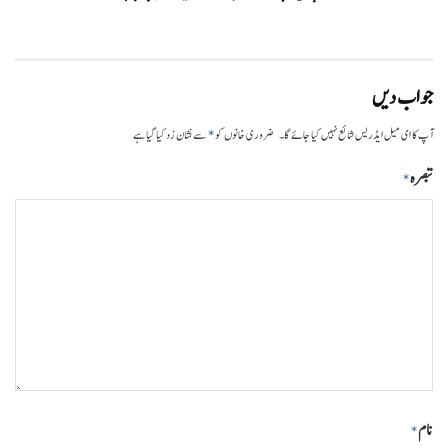
جواب دیں
*
آپ کا ای میل ایڈریس شائع نہیں کیا جائے گا۔
ضروری خانوں کو
سے نشان زد کیا گیا ہے
تبصرہ
*
نام
*