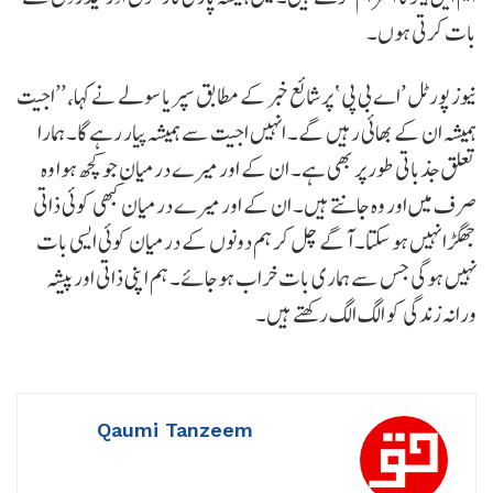
بات کرتی ہوں۔
نیوز پورٹل ’اے بی پی ‘ پر شائع خبر کے مطابق سپریا سولے نے کہا، ’’اجیت
ہمیشہ ان کے بھائی رہیں گے۔ انہیں اجیت سے ہمیشہ پیار رہے گا۔ ہمارا
تعلق جذباتی طور پر بھی ہے۔ ان کے اور میرے درمیان جو کچھ ہوا وہ
صرف میں اور وہ جانتے ہیں۔ ان کے اور میرے درمیان کبھی کوئی ذاتی
جھگڑا نہیں ہو سکتا۔ آگے چل کر ہم دونوں کے درمیان کوئی ایسی بات
نہیں ہوگی جس سے ہماری بات خراب ہوجائے۔ ہم اپنی ذاتی اور پیشہ
ورانہ زندگی کو الگ الگ رکھتے ہیں۔
Qaumi Tanzeem