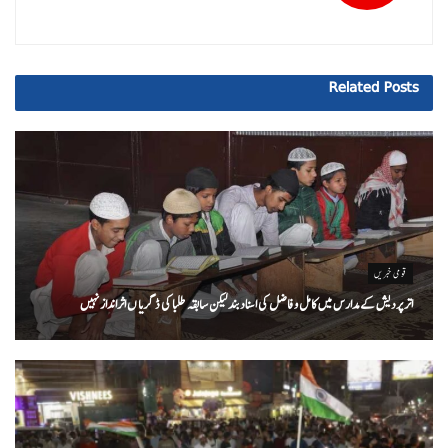
Related
Posts
قومی خبریں
اتر پردیش کےمدارس میں کامل و فاضل کی اسناد بند لیکن سابقہ طلبا کی ڈگریا ں اثرانداز نہیں