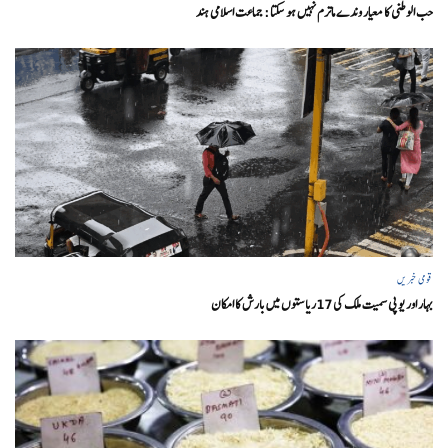
حب الوطنی کا معیار وندے ماترم نہیں ہو سکتا : جماعت اسلامی ہند
قومی خبریں
بہار اور یو پی سمیت ملک کی 17ریاستوں میں بارش کا امکان