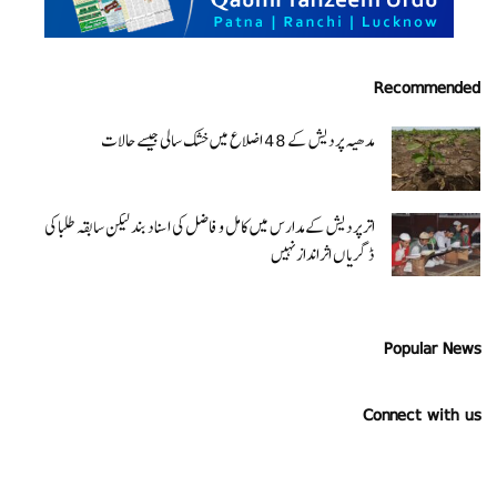
Recommended
مدھیہ پردیش کے 48 اضلاع میں خشک سالی جیسے حالات
اتر پردیش کےمدارس میں کامل و فاضل کی اسناد بند لیکن سابقہ طلبا کی
ڈگریا ں اثرانداز نہیں
Popular News
Connect with us