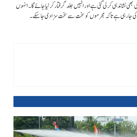
ی نشاندہی کر لی گئی ہے اور انہیں جلد گرفتار کر لیا جائے گا۔ انہوں
ائی کی جا رہی ہے تاکہ مجرموں کو سخت سے سخت سزا دی جا سکے۔