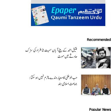
Recommended
عتیق احمد کے بیٹے آبان سمیت 2 افراد کی سڑک
حادثے میں موت
حب الوطنی کا معیار وندے ماترم نہیں ہو سکتا :
جماعت اسلامی ہند
Popular News