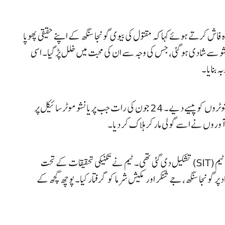
اش کرتے ہوئے کہا کہ مقتول کی بیوی گونجا سنگھ کے اپنے حقیقی پھوپا
شو سے شادی ہو گئی، جس کی وجہ سے ان کی محبت میں خلل پڑ گیا۔ اسی
ہ بنایا۔
ایس پی کے مطابق جیون سنگھ نےپریانشو کو مارنے کے لیے شوٹروں کو پیسے دیے۔ 24 جون کی رات جب پریانشو موٹر سائیکل پر
ہ آوروں نے اسے گولی مار کر ہلاک کر دیا۔
اس سنسنی خیز قتل کی تحقیقات کے لیے ایک خصوصی تحقیقاتی ٹیم (SIT) تشکیل دی گئی تھی۔ ٹیم نے تکنیکی تحقیقات کے تحت
 پر گونجا سنگھ، جے شنکر اور مکیش شرما کو گرفتار کیا۔ پوچھ گچھ کے