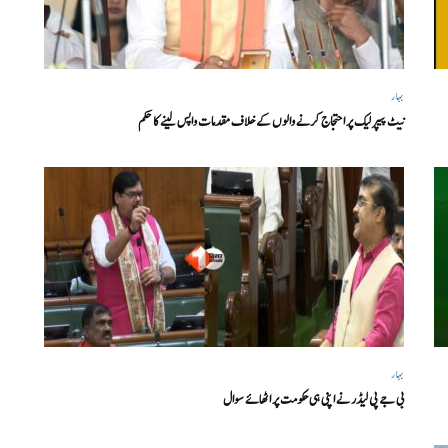
بہار
نیٹ پیپر لیک پر احتجاج کرنے والوں کے خلاف مقدمات واپس لینے کا حکم
بہار
بی جے پی لیڈر نے اپنی ہی حکومت پر اٹھائے سوال