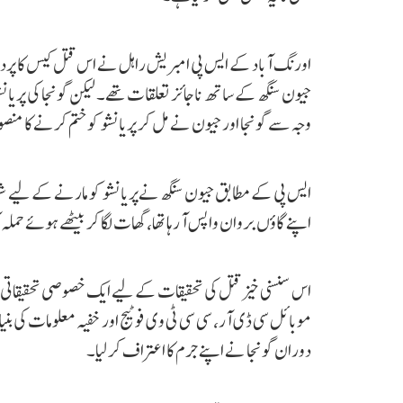
اورنگ آباد کے ایس پی امبریش راہل نے اس قتل کیس کا پردہ ف
جیون سنگھ کے ساتھ ناجائز تعلقات تھے۔ لیکن گونجا کی پریان
وجہ سے گونجا اور جیون نے مل کر پریانشو کو ختم کرنے کا منصوب
اپنے گاؤں بروان واپس آ رہا تھا، گھات لگا کر بیٹھے ہوئے حمل
موبائل سی ڈی آر، سی سی ٹی وی فوٹیج اور خفیہ معلومات کی بنیاد
دوران گونجا نے اپنے جرم کا اعتراف کر لیا۔