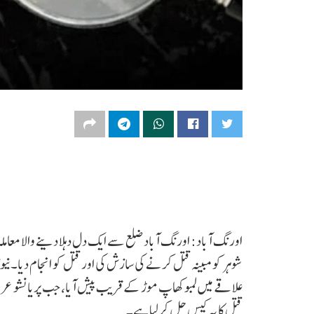
اورنگ آباد: اورنگ آباد ضلع سے ایک دل دہلا دینے والا معامل
علاقے میں لمبوکھاپ موڑ کے قریب پیش آیا، جب پریانشو عرف چ
قتل کا یہ کیس حل کرلیا ہے۔