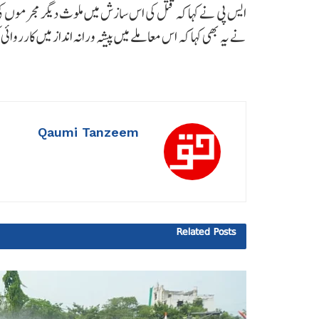
ایس پی نے کہا کہ قتل کی اس سازش میں ملوث دیگر مجرموں کی بھ
نے یہ بھی کہا کہ اس معاملے میں پیشہ ورانہ انداز میں کاررو
Qaumi Tanzeem
Related
Posts