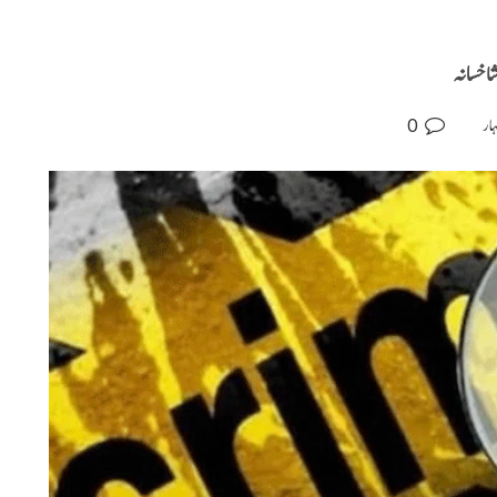
شاخسانہ
0
ہار