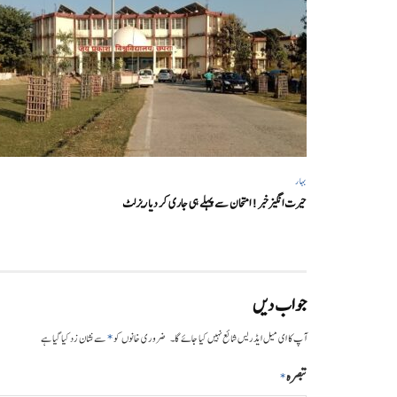
بہار
حیرت انگیزخبر ! امتحان سے پہلے ہی جاری کر دیا ریزلٹ
جواب دیں
*
آپ کا ای میل ایڈریس شائع نہیں کیا جائے گا۔
ضروری خانوں کو
سے نشان زد کیا گیا ہے
تبصرہ
*