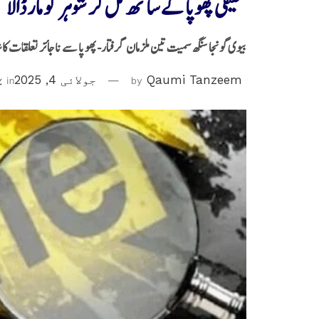
حقیقی پھوپا کے ساتھ مل کر شوہر کو مار ڈالا
بیوی گونجا سنگھ سمیت تین ملزمان گرفتار-پھوپا سے ناجائز تعلقات کا 
Qaumi Tanzeem
by
جولائی 4, 2025
in
ب