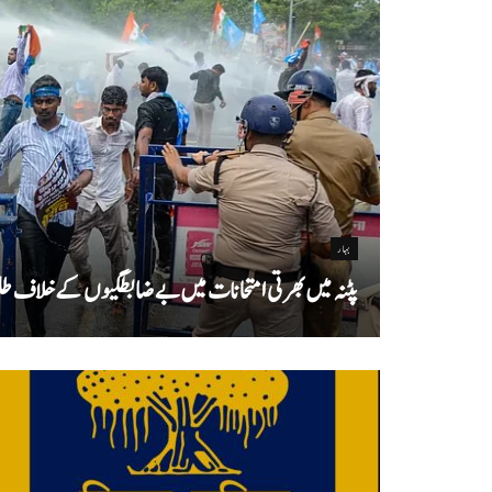
بہار
پٹنہ میں بھرتی امتحانات میں بے ضابطگیوں کے خلاف طلب