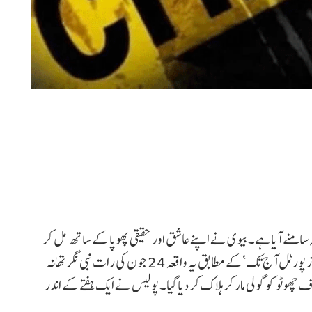
ہ سامنے آیا ہے۔ بیوی نے اپنے عاشق اور حقیقی پھوپا کے ساتھ مل کر
شوہر کو مبینہ قتل کرنے کی سازش کی اور قتل کو انجام دیا۔نیوز پورٹل آج تک‘کے مطابق یہ واقعہ 24 جون کی رات نبی نگر تھانہ
ھوٹو کو گولی مار کر ہلاک کر دیا گیا۔ پولیس نے ایک ہفتے کے اندر