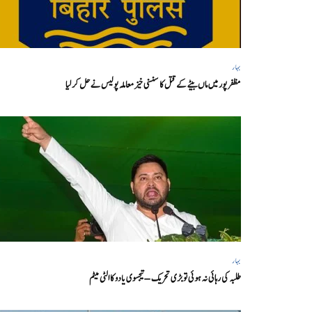
بہار
مظفر پور میں ماں بیٹے کے قتل کا سنسنی خیز معاملہ پولیس نے حل کر لیا
بہار
طلبہ کی رہائی نہ ہوئی تو بڑی تحریک – تیجسوی یادو کا الٹی میٹم