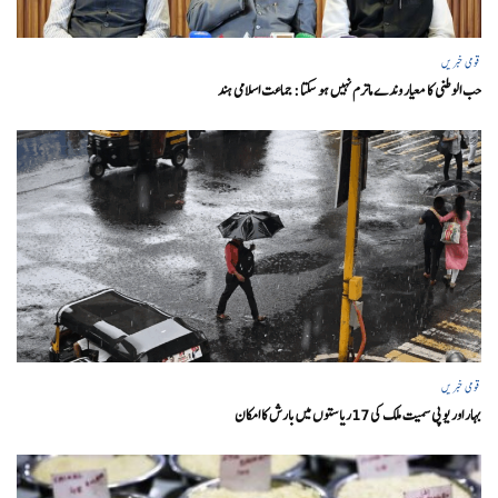
قومی خبریں
حب الوطنی کا معیار وندے ماترم نہیں ہو سکتا : جماعت اسلامی ہند
قومی خبریں
بہار اور یو پی سمیت ملک کی 17ریاستوں میں بارش کا امکان