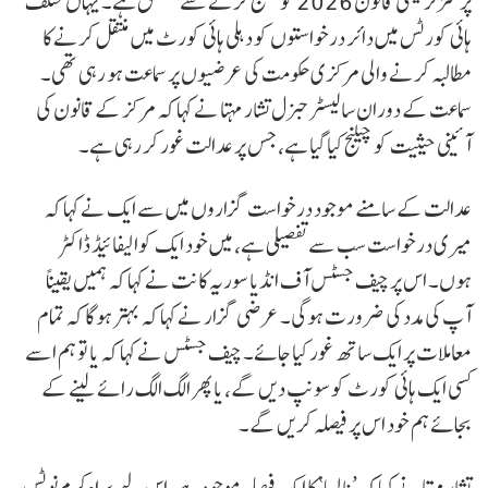
پرسنز ترمیمی قانون 2026 کو چیلنج کرنے سے متعلق ہے۔ یہاں مختلف
ہائی کورٹس میں دائر درخواستوں کو دہلی ہائی کورٹ میں منتقل کرنے کا
مطالبہ کرنے والی مرکزی حکومت کی عرضیوں پر سماعت ہو رہی تھی۔
سماعت کے دوران سالیسٹر جنرل تشار مہتا نے کہا کہ مرکز کے قانون کی
آئینی حیثیت کو چیلنج کیا گیا ہے، جس پر عدالت غور کر رہی ہے۔
عدالت کے سامنے موجود درخواست گزاروں میں سے ایک نے کہا کہ
میری درخواست سب سے تفصیلی ہے، میں خود ایک کوالیفائیڈ ڈاکٹر
ہوں۔ اس پر چیف جسٹس آف انڈیا سوریہ کانت نے کہا کہ ہمیں یقیناً
آپ کی مدد کی ضرورت ہوگی۔ عرضی گزار نے کہا کہ بہتر ہوگا کہ تمام
معاملات پر ایک ساتھ غور کیا جائے۔ چیف جسٹس نے کہا کہ یا تو ہم اسے
کسی ایک ہائی کورٹ کو سونپ دیں گے، یا پھر الگ الگ رائے لینے کے
بجائے ہم خود اس پر فیصلہ کریں گے۔
تشار مہتا نے کہا کہ ’نالسا‘ کا ایک فیصلہ موجود ہے، اس لیے براہ کرم نوٹس