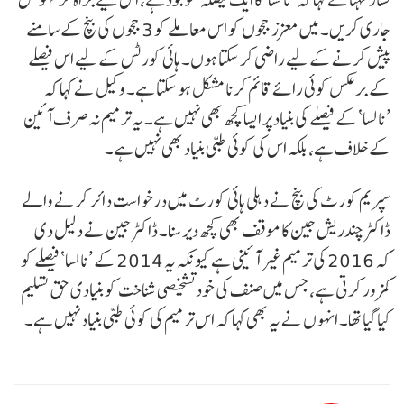
جاری کریں۔ میں معزز ججوں کو اس معاملے کو 3 ججوں کی بنچ کے سامنے
پیش کرنے کے لیے راضی کر سکتا ہوں۔ ہائی کورٹس کے لیے اس فیصلے
کے برعکس کوئی رائے قائم کرنا مشکل ہو سکتا ہے۔ وکیل نے کہا کہ
’نالسا‘ کے فیصلے کی بنیاد پر ایسا کچھ بھی نہیں ہے۔ یہ ترمیم نہ صرف آئین
کے خلاف ہے، بلکہ اس کی کوئی طبی بنیاد بھی نہیں ہے۔
سپریم کورٹ کی بنچ نے دہلی ہائی کورٹ میں درخواست دائر کرنے والے
ڈاکٹر چندریش جین کا موقف بھی کچھ دیر سنا۔ ڈاکٹر جین نے دلیل دی
کہ 2016 کی ترمیم غیر آئینی ہے کیونکہ یہ 2014 کے ’نالسا‘ فیصلے کو
کمزور کرتی ہے، جس میں صنف کی خود تشخیصی شناخت کو بنیادی حق تسلیم
کیا گیا تھا۔ انہوں نے یہ بھی کہا کہ اس ترمیم کی کوئی طبی بنیاد نہیں ہے۔