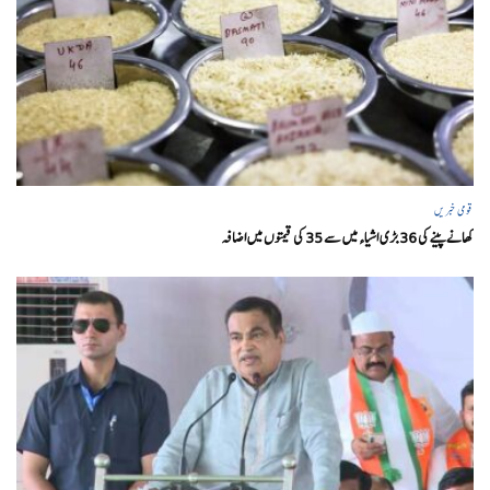
قومی خبریں
کھانے پینے کی 36 بڑی اشیاء میں سے 35 کی قیمتوں میں اضافہ