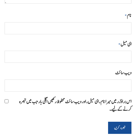
نام
*
ای میل
*
ویب‌ سائٹ
اس براؤزر میں میرا نام، ای میل، اور ویب سائٹ محفوظ رکھیں اگلی بار جب میں تبصرہ
کرنے کےلیے۔