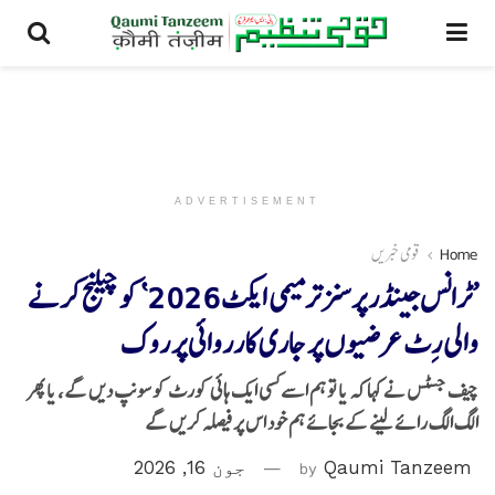
ADVERTISEMENT
Home
قومی خبریں
’ٹرانس جینڈر پرسنز ترمیمی ایکٹ 2026‘ کو چیلنج کرنے
والی رِٹ عرضیوں پر جاری کارروائی پر روک
چیف جسٹس نے کہا کہ یا تو ہم اسے کسی ایک ہائی کورٹ کو سونپ دیں گے، یا پھر
الگ الگ رائے لینے کے بجائے ہم خود اس پر فیصلہ کریں گے
Qaumi Tanzeem
by
جون 16, 2026