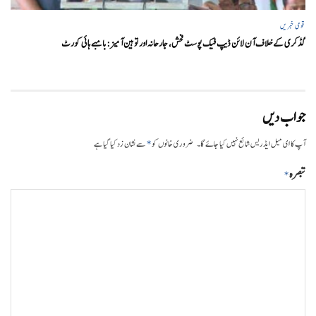
قومی خبریں
گڈکری کے خلاف آن لائن ڈیپ فیک پوسٹ فحش، جارحانہ اور توہین آمیز:بامبے ہائی کورٹ
جواب دیں
*
آپ کا ای میل ایڈریس شائع نہیں کیا جائے گا۔
ضروری خانوں کو
سے نشان زد کیا گیا ہے
تبصرہ
*