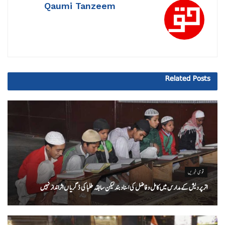
Qaumi Tanzeem
Related
Posts
قومی خبریں
اتر پردیش کےمدارس میں کامل و فاضل کی اسناد بند لیکن سابقہ طلبا کی ڈگریا ں اثرانداز نہیں