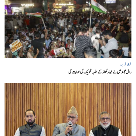
قومی خبریں
راہل گاندھی نے جھارکھنڈ کے طلبہ تحریک کی حمایت کی