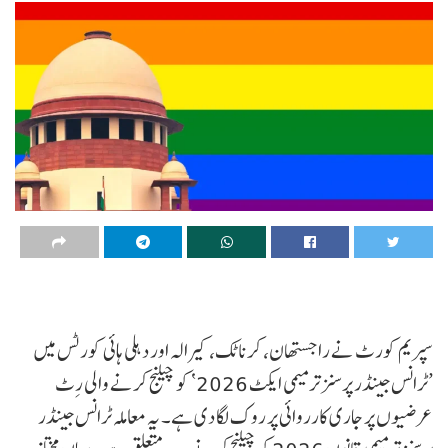
سپریم کورٹ نے راجستھان، کرناٹک، کیرالہ اور دہلی ہائی کورٹس میں
’ٹرانس جینڈر پرسنز ترمیمی ایکٹ 2026‘ کو چیلنج کرنے والی رِٹ
عرضیوں پر جاری کارروائی پر روک لگا دی ہے۔ یہ معاملہ ٹرانس جینڈر