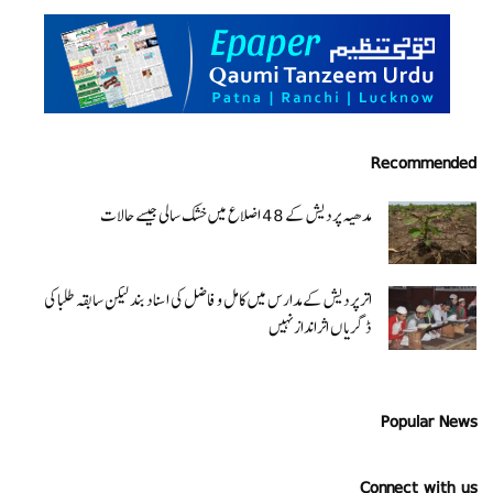
Recommended
مدھیہ پردیش کے 48 اضلاع میں خشک سالی جیسے حالات
اتر پردیش کےمدارس میں کامل و فاضل کی اسناد بند لیکن سابقہ طلبا کی
ڈگریا ں اثرانداز نہیں
Popular News
Connect with us