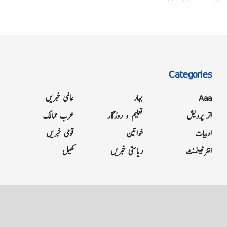
Categories
Aaa
بہار
عالمی خبریں
اتر پردیش
تعلیم و روزگار
عرب ممالک
ادبیات
خواتین
قومی خبریں
انٹرٹینمنٹ
ریاستی خبریں
کھیل
Grievance
Terms & Conditions
Advertise
About
Contact
Letter to Editor