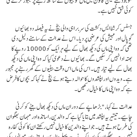
موجود ہے لیکن قانون میں ماں کو بیٹوں کے ساتھ رہنے پر مجبور کرنے کی
کوئی شق نہیں ہے۔
جسٹس کرشنا ایس دکشت کی سربراہی والی بنچ نے یہ فیصلہ دو بھائیوں
گوپال اور مہیش کی عرضی پر دیا۔ اس نے عدالت کے سامنے دلیل دی
تھی کہ وہ اپنی ماں کی دیکھ بھال کے لیے ہر ایک کو 10000 روپے کا
بھتہ ادا نہیں کر سکیں گے۔ بھائیوں نے دعویٰ کیا کہ وہ اپنی ماں کی دیکھ
بھال کے لیے تیار ہیں۔ اس کی ماں اس وقت بیٹیوں کے گھر رہنے پر مجبور
ہے۔ ویدوں اور اپنشدوں کا حوالہ دیتے ہوئے بنچ نے کہا کہ بچوں کا فرض
ہے کہ وہ اپنی ماں کا خیال رکھیں۔
عدالت نے کہا، "بڑھاپے کے دوران ماں کی دیکھ بھال بیٹے کو کرنی
چاہیے۔ تیتیریہ اپنشد میں بتایا گیا ہے کہ والدین، اساتذہ اور مہمان بھگوان
کی طرح ہوتے ہیں۔ جو اپنے والدین کا خیال نہیں رکھتے ان کا کوئی کفارہ
نہیں ہے۔ بھگوان کی پوجا کرنے سے پہلے والدین، اساتذہ اور مہمانوں کی