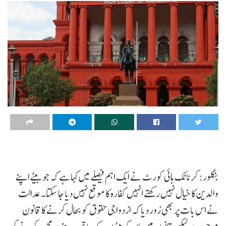
بنگلور: کرناٹک ہائی کورٹ نے ایک اہم فیصلے میں کہا ہے کہ جو بیٹے اپنے
والدین کا خیال نہیں رکھتے انہیں کفارہ کا موقع نہیں دیا جا سکتا۔ عدالت
نے اس بات پر بھی زور دیا کہ ازدواجی حقوق کو بحال کرنے کا قانون