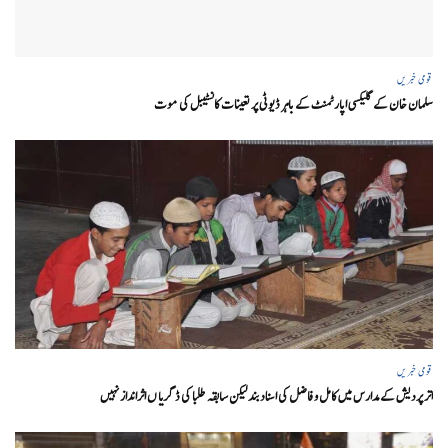
قومی خبریں
سلمان خان کے گلیکسی اپارٹمنٹ کے باہر ڈیوٹی پر تعینات کانسٹیبل کی موت
قومی خبریں
اتر پردیش کےمدارس میں کامل و فاضل کی اسناد بند لیکن سابقہ طلبا کی ڈگریا ں اثرانداز نہیں