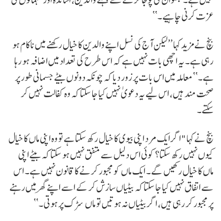
عزت کرنی چاہیے۔‘‘
بنچ نے مزید کہا ’’لیکن آج کی نسل اپنے والدین کا خیال رکھنے میں ناکام ہو
رہی ہے۔ یہ اچھی بات نہیں ہے کہ اس طرح کی تعداد میں اضافہ ہو رہا
ہے۔‘‘ معاملہ میں اس بات پر زور دیا کہ چونکہ دونوں بیٹے جسمانی طور پر
صحت مند ہیں، اس لیے یہ دعویٰ نہیں کیا جا سکتا کہ وہ کفالت نہیں کر
سکتے۔
بنچ نے کہا "اگر ایک مرد اپنی بیوی کا خیال رکھ سکتا ہے تو وہ اپنی ماں کا خیال
کیوں نہیں رکھ سکتا؟ کوئی اس دلیل سے متفق نہیں ہو سکتا کہ بیٹے اپنی
ماں کا خیال رکھیں گے۔ ایک ماں کو مجبور کرنے کا قانون نہیں ہے۔ اس
سے اتفاق نہیں کیا جا سکتا کہ بیٹیاں سازش کر کے اسے اپنے گھر میں رہنے
پر مجبور کر رہی ہیں، اگر بیٹیاں نہ ہوتیں تو ماں سڑک پر ہوتی۔‘‘