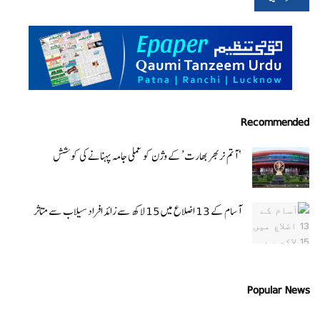
Recommended
‘ آتم نربھر بھارت’ کے وژن کو عملی جامہ پہنانے کی کوشش
آسام کے 13 اضلاع میں 15 لاکھ سے زائد افراد سیلاب سے متاثر
Popular News