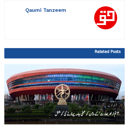
Qaumi Tanzeem
Related
Posts
قومی خبریں
‘ آتم نربھر بھارت’ کے وژن کو عملی جامہ پہنانے کی کوشش