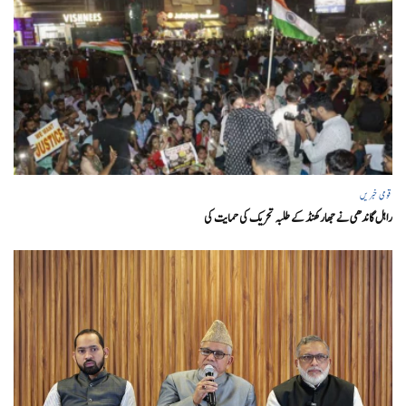
قومی خبریں
راہل گاندھی نے جھارکھنڈ کے طلبہ تحریک کی حمایت کی