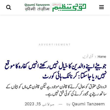
ADVERTISEMENT
Home
قومی خبریں
جو بیٹے اپنے والدین کا خیال نہیں رکھتے انہیں کفارہ کا موقع
نہیں دیا جا سکتا : کرناٹک ہائی کورٹ
ازدواجی حقوق کو بحال کرنے کا قانون موجود ہے لیکن قانون میں ماں کو بیٹوں کے
ساتھ رہنے پر مجبور کرنے کی کوئی شق نہیں ہے۔
Qaumi Tanzeem
by
جولائی 15, 2023