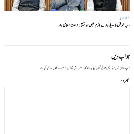
قومی خبریں
حب الوطنی کا معیار وندے ماترم نہیں ہو سکتا : جماعت اسلامی ہند
جواب دیں
*
آپ کا ای میل ایڈریس شائع نہیں کیا جائے گا۔
ضروری خانوں کو
سے نشان زد کیا گیا ہے
تبصرہ
*