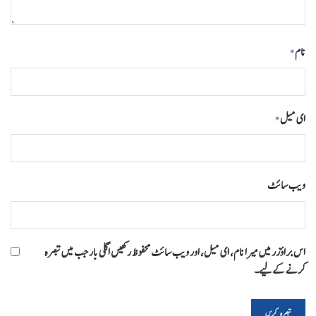
نام
*
ای میل
*
ویب‌ سائٹ
اس براؤزر میں میرا نام، ای میل، اور ویب سائٹ محفوظ رکھیں اگلی بار جب میں تبصرہ
کرنے کےلیے۔