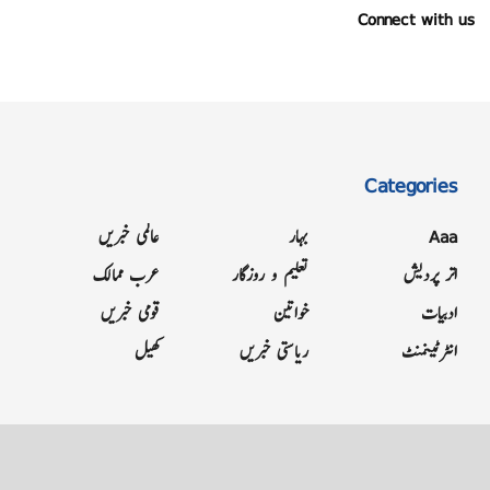
Connect with us
Categories
Aaa
بہار
عالمی خبریں
اتر پردیش
تعلیم و روزگار
عرب ممالک
ادبیات
خواتین
قومی خبریں
انٹرٹینمنٹ
ریاستی خبریں
کھیل
Grievance
Terms & Conditions
Advertise
About
Contact
Letter to Editor