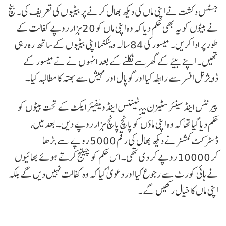
جسٹس دکشت نے اپنی ماں کی دیکھ بھال کرنے پر بیٹیوں کی تعریف کی۔ بنچ
نے بیٹوں کو یہ بھی حکم دیا کہ وہ اپنی ماں کو 20 ہزار روپے کفالت کے
طور پر ادا کریں۔ میسور کی 84 سالہ وینکٹما اپنی بیٹیوں کے ساتھ رہ رہی
تھیں۔ اپنے بیٹے کے گھر سے نکلنے کے بعد انہوں نے نے میسور کے
ڈویژنل افسر سے رابطہ کیا اور گوپال اور مہیش سے بھتہ کا مطالبہ کیا۔
پیرنٹس اینڈ سینئر سٹیزن مینٹیننس اینڈ ویلفیئر ایکٹ کے تحت بیٹوں کو
حکم دیا گیا تھا کہ وہ اپنی ماؤں کو پانچ پانچ ہزار روپے دیں۔ بعد میں،
ڈسٹرکٹ کمشنر نے دیکھ بھال کی رقم 5000 روپے سے بڑھا
کر 10000 روپے کر دی تھی۔ اس حکم کو چیلنج کرتے ہوئے بھائیوں
نے ہائی کورٹ سے رجوع کیا اور دعویٰ کیا کہ وہ کفالت نہیں دیں گے بلکہ
اپنی ماں کا خیال رکھیں گے۔