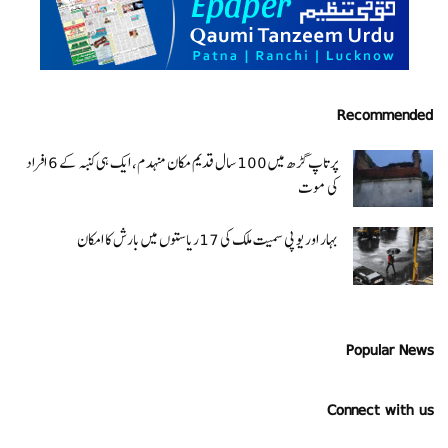
Recommended
پرتاپ گڑھ میں 100 سال قدیم مکان منہدم، ایک ہی کنبہ کے 6 افراد
کی موت
بہار اور یو پی سمیت ملک کی 17ریاستوں میں بارش کا امکان
Popular News
Connect with us