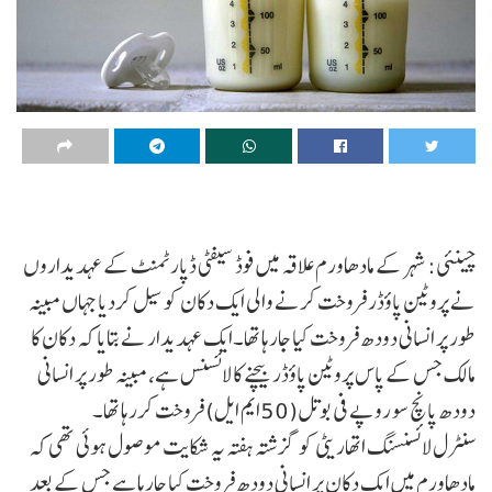
چینئی: شہر کے مادھاورم علاقہ میں فوڈ سیفٹی ڈپارٹمنٹ کے عہدیداروں
نے پروٹین پاؤڈر فروخت کرنے والی ایک دکان کو سیل کردیا جہاں مبینہ
طور پر انسانی دودھ فروخت کیا جارہا تھا۔ایک عہدیدار نے بتایا کہ دکان کا
مالک جس کے پاس پروٹین پاؤڈر بیچنے کا لائسنس ہے، مبینہ طور پر انسانی
دودھ پانچ سو روپے فی بوتل(50ایم ایل) فروخت کررہا تھا۔
سنٹرل لائسنسنگ اتھاریٹی کو گزشتہ ہفتہ یہ شکایت موصول ہوئی تھی کہ
مادھاورم میں ایک دکان پر انسانی دودھ فروخت کیا جارہا ہے جس کے بعد