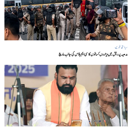
ریاستی خبریں
مدھیہ پردیش میں ہزاروں کسانوں کا سی ایم ہاؤس کی جانب مارچ