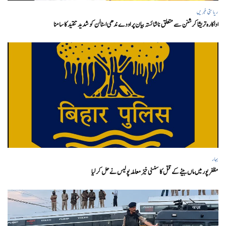
ریاستی خبریں
اداکارہ تریشا کرشنن سے متعلق ناشائستہ بیان پر اودے ندھی اسٹالن کو شدید تنقید کا سامنا
بہار
مظفر پور میں ماں بیٹے کے قتل کا سنسنی خیز معاملہ پولیس نے حل کر لیا