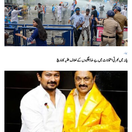
بہار
پٹنہ میں بھرتی امتحانات میں بے ضابطگیوں کے خلاف طلبہ کا مارچ