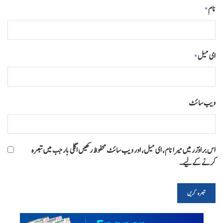
نام
*
ای میل
*
ویب‌ سائٹ
اس براؤزر میں میرا نام، ای میل، اور ویب سائٹ محفوظ رکھیں اگلی بار جب میں تبصرہ
کرنے کےلیے۔