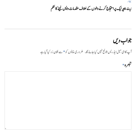
بہار
نیٹ پیپر لیک پر احتجاج کرنے والوں کے خلاف مقدمات واپس لینے کا حکم
جواب دیں
*
آپ کا ای میل ایڈریس شائع نہیں کیا جائے گا۔
ضروری خانوں کو
سے نشان زد کیا گیا ہے
تبصرہ
*