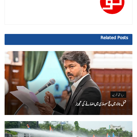
Related
Posts
ریاستی خبریں
تمل ناڈو میں حج سبسڈی میں اضافے کی تجویز