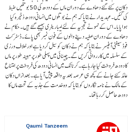
دکان پر کئے گئے دھاوے کے دوران ماں کے دودھ کی 50 بوتلیں ضبط
کی گئیں۔عہدیدار نے بتایا کہ ہم نے بوتلوں میں انسانی دودھ ذخیرہ کیا
ہوا پایا۔ اس کے نمونے تجزیہ کے لئے لیباریٹری بھیجے گئے ہیں۔ حکام نے
دھاوے کے دوران عطیہ دینے والوں کے فون نمبر بھی پائے۔ڈسٹرکٹ
فوڈ سیفٹی آفیسر نے بتایا کہ ہم نے دکان کو سیل کردیا ہے اور خلاف ورزی
کے سلسلہ میں کارروائی کریں گے۔ چینائی میں پہلی طور پر مبینہ طور پر ماں
کا دودھ فروخت کیا جارہا ہے۔کرناٹک میں انسانی دودھ کی فروخت پر امتناع
عائد کئے جانے کے کچھ ہی عرصہ بعد یہ واقعہ پیش آیا ہے۔ بعدازاں دکان
کے مالک نے نامہ نگاروں کو بتایا کہ وہ خدمت کے جذبہ کے تحت ماں کا
دودھ حاصل کررہا تھا۔
Qaumi Tanzeem